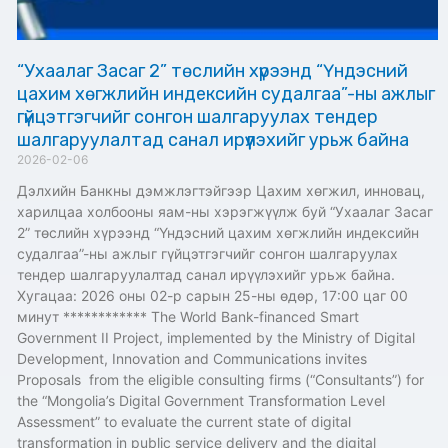
“Ухаалаг Засаг 2” төслийн хүрээнд “Үндэсний
цахим хөгжлийн индексийн судалгаа”-ны ажлыг
гүйцэтгэгчийг сонгон шалгаруулах тендер
шалгаруулалтад санал ирүүлэхийг урьж байна
2026-02-06
Дэлхийн Банкны дэмжлэгтэйгээр Цахим хөгжил, инновац,
харилцаа холбооны яам-ны хэрэгжүүлж буй “Ухаалаг Засаг
2” төслийн хүрээнд “Үндэсний цахим хөгжлийн индексийн
судалгаа”-ны ажлыг гүйцэтгэгчийг сонгон шалгаруулах
тендер шалгаруулалтад санал ирүүлэхийг урьж байна.
Хугацаа: 2026 оны 02-р сарын 25-ны өдөр, 17:00 цаг 00
минут ************ The World Bank-financed Smart
Government II Project, implemented by the Ministry of Digital
Development, Innovation and Communications invites
Proposals from the eligible consulting firms (“Consultants”) for
the “Mongolia’s Digital Government Transformation Level
Assessment” to evaluate the current state of digital
transformation in public service delivery and the digital