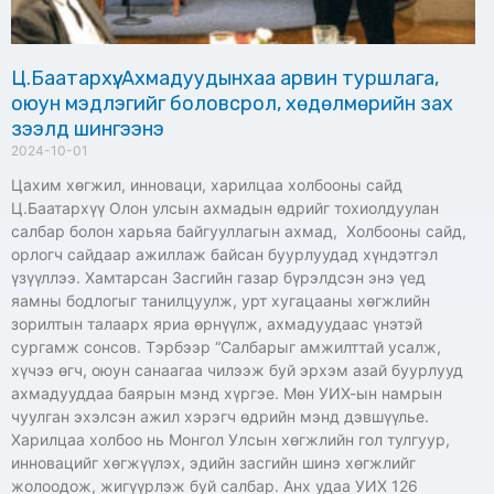
Ц.Баатархүү: Ахмадуудынхаа арвин туршлага,
оюун мэдлэгийг боловсрол, хөдөлмөрийн зах
зээлд шингээнэ
2024-10-01
Цахим хөгжил, инноваци, харилцаа холбооны сайд
Ц.Баатархүү Олон улсын ахмадын өдрийг тохиолдуулан
салбар болон харьяа байгууллагын ахмад, Холбооны сайд,
орлогч сайдаар ажиллаж байсан буурлуудад хүндэтгэл
үзүүллээ. Хамтарсан Засгийн газар бүрэлдсэн энэ үед
яамны бодлогыг танилцуулж, урт хугацааны хөгжлийн
зорилтын талаарх яриа өрнүүлж, ахмадуудаас үнэтэй
сургамж сонсов. Тэрбээр “Салбарыг амжилттай усалж,
хүчээ өгч, оюун санаагаа чилээж буй эрхэм азай буурлууд
ахмадууддаа баярын мэнд хүргэе. Мөн УИХ-ын намрын
чуулган эхэлсэн ажил хэрэгч өдрийн мэнд дэвшүүлье.
Харилцаа холбоо нь Монгол Улсын хөгжлийн гол тулгуур,
инновацийг хөгжүүлэх, эдийн засгийн шинэ хөгжлийг
жолоодож, жигүүрлэж буй салбар. Анх удаа УИХ 126