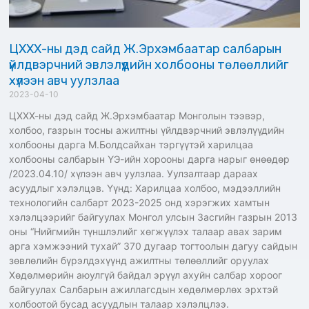
ЦХХХ-ны дэд сайд Ж.Эрхэмбаатар салбарын
үйлдвэрчний эвлэлүүдийн холбооны төлөөллийг
хүлээн авч уулзлаа
2023-04-10
ЦХХХ-ны дэд сайд Ж.Эрхэмбаатар Монголын тээвэр,
холбоо, газрын тосны ажилтны үйлдвэрчний эвлэлүүдийн
холбооны дарга М.Болдсайхан тэргүүтэй харилцаа
холбооны салбарын ҮЭ-ийн хорооны дарга нарыг өнөөдөр
/2023.04.10/ хүлээн авч уулзлаа. Уулзалтаар дараах
асуудлыг хэлэлцэв. Үүнд: Харилцаа холбоо, мэдээллийн
технологийн салбарт 2023-2025 онд хэрэгжих хамтын
хэлэлцээрийг байгуулах Монгол улсын Засгийн газрын 2013
оны “Нийгмийн түншлэлийг хөгжүүлэх талаар авах зарим
арга хэмжээний тухай” 370 дугаар тогтоолын дагуу сайдын
зөвлөлийн бүрэлдэхүүнд ажилтны төлөөллийг оруулах
Хөдөлмөрийн аюулгүй байдал эрүүл ахуйн салбар хороог
байгуулах Салбарын ажиллагсдын хөдөлмөрлөх эрхтэй
холбоотой бусад асуудлын талаар хэлэлцлээ.