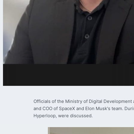
Officials of the Ministry of Digital Developme
and COO of SpaceX and Elon Musk's team. During
Hyperloop, were discussed.