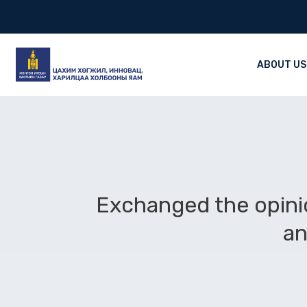
Skip
to
content
ABOUT US
Exchanged the opinio
an