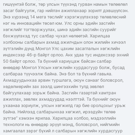
гишүүнтэй болж, төр улсын түүхэнд гурван намын төлөөлөл
засаг байгуулж, гар нийлэн ажиллахаар зорилт дэвшүүлсэн.
Энэ хүрээнд 14 мега төслийг хэрэгжүүлэхээр төлөвлөсний
нэг нь инновацийн төсөл юм. Улс орны эдийн засгийн
хөгжлийг тогтворжуулах, шинэ эдийн засгийн суурийг
бэхжүүлэхэд тус салбар чухал нөлөөтэй. Харилцаа
холбооны салбарын ахмад ажилчдын олон жилийн хичээл
зүтгэлийн дүнд Монгол Улс цахим засаглалын хөгжлийн
индексээр 46-р байрт орлоо. Анх удаа тус индексээр эхний
50 байрт орлоо. Та бүхний хариуцаж байсан салбар
өнөөдөр Монгол Улсын хөгжлийн хурдасгуур болж, бусад
салбараа түүчээлж байна. Энэ бол та бүхний гавьяа.
Ахмадуудынхаа арвин туршлага, оюун санааг боловсрол,
хөдөлмөрийн зах зээлд шингээхийн тулд зөвлөл
байгуулахаар зорьж байна. Засгийн газартай хамтран
ажиллах, зөвлөх ахмадуудад нээлттэй. Та бүхнийг оюун
ухаанаа зориулж, улсын хөгжилд гар бие оролцохыг урьж
байна. Нийлээд салбарынхаа хөгжил, ирээдүйн төлөө
зүтгэе” хэмээн ярилаа. Харилцаа холбоо, мэдээллийн
технологи нь өнөөдөр эрүүл мэнд, боловсрол, нийгмийн
хамгаалал зэрэг бүхий л салбарын хөгжлийн хурдасгуур