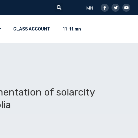
Facebook-
Twitter
Youtu
Search
f
MN
GLASS ACCOUNT
11-11.mn
entation of solarcity
lia