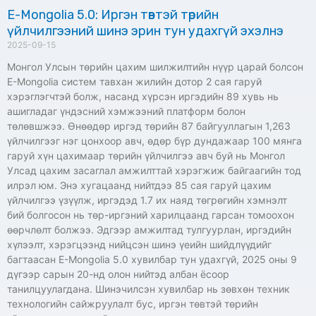
E-Mongolia 5.0: Иргэн төвтэй төрийн
үйлчилгээний шинэ эрин тун удахгүй эхэлнэ
2025-09-15
Монгол Улсын төрийн цахим шилжилтийн нүүр царай болсон
E-Mongolia систем тавхан жилийн дотор 2 сая гаруй
хэрэглэгчтэй болж, насанд хүрсэн иргэдийн 89 хувь нь
ашигладаг үндэсний хэмжээний платформ болон
төлөвшжээ. Өнөөдөр иргэд төрийн 87 байгууллагын 1,263
үйлчилгээг нэг цонхоор авч, өдөр бүр дундажаар 100 мянга
гаруй хүн цахимаар төрийн үйлчилгээ авч буй нь Монгол
Улсад цахим засаглал амжилттай хэрэгжиж байгаагийн тод
илрэл юм. Энэ хугацаанд нийтдээ 85 сая гаруй цахим
үйлчилгээ үзүүлж, иргэдэд 1.7 их наяд төгрөгийн хэмнэлт
бий болгосон нь төр-иргэний харилцаанд гарсан томоохон
өөрчлөлт болжээ. Эдгээр амжилтад тулгуурлан, иргэдийн
хүлээлт, хэрэгцээнд нийцсэн шинэ үеийн шийдлүүдийг
багтаасан E-Mongolia 5.0 хувилбар тун удахгүй, 2025 оны 9
дүгээр сарын 20-нд олон нийтэд албан ёсоор
танилцуулагдана. Шинэчилсэн хувилбар нь зөвхөн техник
технологийн сайжруулалт бус, иргэн төвтэй төрийн