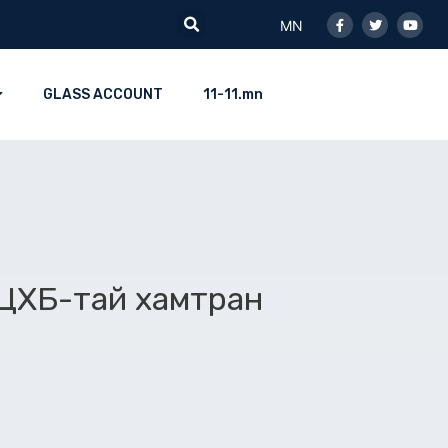
Facebook-
Twitter
Youtu
Search
f
MN
GLASS ACCOUNT
11-11.mn
УЦХБ-тай хамтран