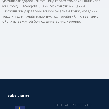
үйлчилгээг дараагийн түвшинд гаргах томоохон шинэчлэл
юм. Үүнд: E-Mongolia 5.0 нь Монгол Улсын цахим
шилжилтийн дараагийн томоохон алхам болж, иргэдийн
төрд итгэх итгэлийг нэмэгдүүлэх, төрийн үйлчилгээг илүү
ойр, хүртээмжтэй болгох шинэ эринд хөтөлнө.
Subsidiaries
REGULATORY AGENCY OF