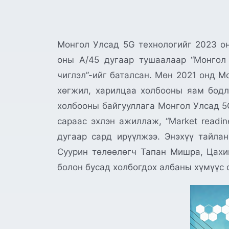
Монгол Улсад 5G технологийг 2023 о
оны А/45 дугаар тушаалаар “Монгол
чиглэл”-ийг баталсан. Мөн 2021 онд 
хөгжил, харилцаа холбооны яам бодл
холбооны байгууллага Монгол Улсад 5G
сараас эхлэн ажиллаж, “Market readin
дугаар сард ирүүлжээ. Энэхүү тайла
Суурин төлөөлөгч Тапан Мишра, Цахи
болон бусад холбогдох албаны хүмүүс 