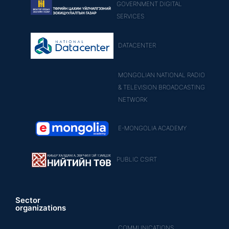
GOVERNMENT DIGITAL
SERVICES
DATACENTER
MONGOLIAN NATIONAL RADIO
& TELEVISION BROADCASTING
NETWORK
E-MONGOLIA ACADEMY
PUBLIC CSIRT
Sector
organizations
COMMUNICATIONS