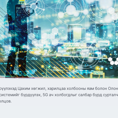
рүүлэхэд Цахим хөгжил, харилцаа холбооны яам болон Олон
осистемийг бүрдүүлэх, 5G ач холбогдлыг салбар бүрд суртал
олцов.