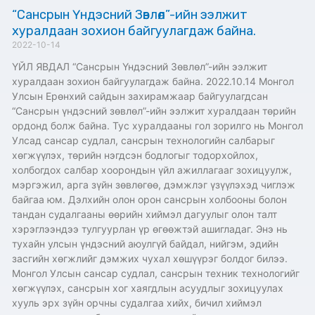
“Сансрын Үндэсний Зөвлөл”-ийн ээлжит
хуралдаан зохион байгуулагдаж байна.
2022-10-14
ҮЙЛ ЯВДАЛ “Сансрын Үндэсний Зөвлөл”-ийн ээлжит
хуралдаан зохион байгуулагдаж байна. 2022.10.14 Монгол
Улсын Ерөнхий сайдын захирамжаар байгуулагдсан
“Сансрын үндэсний зөвлөл”-ийн ээлжит хуралдаан төрийн
ордонд болж байна. Тус хуралдааны гол зорилго нь Монгол
Улсад сансар судлал, сансрын технологийн салбарыг
хөгжүүлэх, төрийн нэгдсэн бодлогыг тодорхойлох,
холбогдох салбар хоорондын үйл ажиллагааг зохицуулж,
мэргэжил, арга зүйн зөвлөгөө, дэмжлэг үзүүлэхэд чиглэж
байгаа юм. Дэлхийн олон орон сансрын холбооны болон
тандан судалгааны өөрийн хиймэл дагуулыг олон талт
хэрэглээндээ тулгуурлан үр өгөөжтэй ашигладаг. Энэ нь
тухайн улсын үндэсний аюулгүй байдал, нийгэм, эдийн
засгийн хөгжлийг дэмжих чухал хөшүүрэг болдог билээ.
Монгол Улсын сансар судлал, сансрын техник технологийг
хөгжүүлэх, сансрын хог хаягдлын асуудлыг зохицуулах
хууль эрх зүйн орчны судалгаа хийх, бичил хиймэл