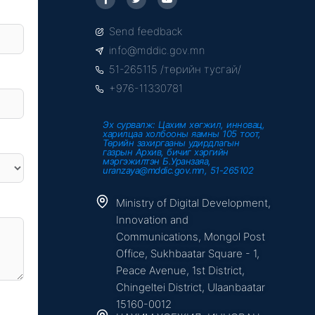
a
w
o
c
i
u
e
t
t
Send feedback
b
t
u
o
e
b
info@mddic.gov.mn
o
r
e
k
51-265115 /төрийн тусгай/
-
f
+976-11330781
Эх сурвалж: Цахим хөгжил, инновац,
харилцаа холбооны яамны 105 тоот,
Төрийн захиргааны удирдлагын
газрын Архив, бичиг хэргийн
мэргэжилтэн Б.Уранзаяа,
uranzaya@mddic.gov.mn, 51-265102
Ministry of Digital Development,
Innovation and
Communications, Mongol Post
Office, Sukhbaatar Square - 1,
Peace Avenue, 1st District,
Chingeltei District, Ulaanbaatar
15160-0012