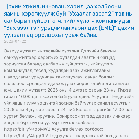
Цахим хөгжил, инновац, харилцаа холбооны
яамны хэрэгжүүлж буй “Ухаалаг засаг 2” төсөл нь
салбарын гүйцэтгэгч, нийлүүлэгч компаниудыг
“Зах зээлтэй урьдчилан харилцах (EME)” цахим
уулзалтад оролцохыг урьж байна.
2026-04-22
Энэхүү уулзалт нь төслийн хүрээнд Дэлхийн банкны
санхүүжилтээр хэрэгжих худалдан авалтын багцад
зориулсан бөгөөд салбарын гүйцэтгэгч, нийлүүлэгч
компаниудад төсөл, худалдан авах ажиллагааны
шаардлагыг урьдчилан танилцуулах, санал бодлыг
солилцох, оролцоог идэвхжүүлэх зорилготой арга хэмжээ
юм. Цахим уулзалт: 2026 оны 4 дүгээр сарын 23-ны Пүрэв
гарагт 16:00 цагт зохион байгуулагдана. Асуулга: Тендерийн
үйл явцыг илүү үр дүнтэй зохион байгуулах санал асуулгыг
2026 оны 4 дүгээр сарын 24-ний Баасан гарагийн 17:00 цаг
хүртэл бөглөж, ирүүлнэ. Сонирхсон этгээд дараах линкээр
хандан бүртгүүлнэ үү. Бүртгүүлэх холбоос:
https://bit.ly/4tpbMW2 Асуулга бөглөх холбоос:
https://bit.ly/4tqqGLV Тодруулах шаардлагатай бол дараах