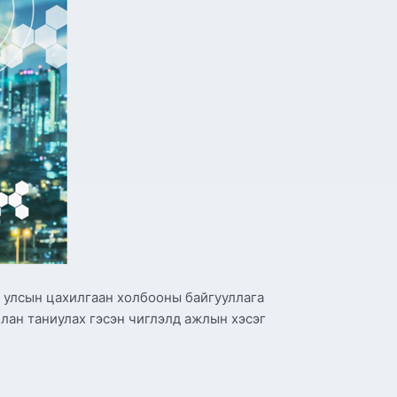
 улсын цахилгаан холбооны байгууллага
члан таниулах гэсэн чиглэлд ажлын хэсэг