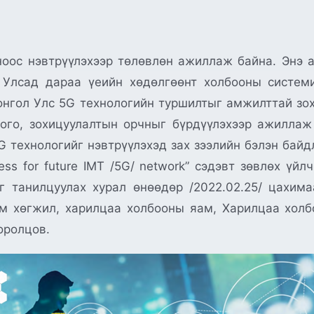
ноос нэвтрүүлэхээр төлөвлөн ажиллаж байна. Энэ
 Улсад дараа үеийн хөдөлгөөнт холбооны системи
Монгол Улс 5G технологийн туршилтыг амжилттай зо
ого, зохицуулалтын орчныг бүрдүүлэхээр ажиллаж
 технологийг нэвтрүүлэхэд зах зээлийн бэлэн байд
ess for future IMT /5G/ network” сэдэвт зөвлөх үй
нг танилцуулах хурал өнөөдөр /2022.02.25/ цахим
м хөгжил, харилцаа холбооны яам, Харилцаа холб
оролцов.