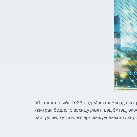
5G технологийг 2023 онд Монгол Улсад нэвт
хамтран бодлого зохицуулалт, дэд бүтэц, эк
байгуулан, тус ажлыг эрчимжүүлэхээр тохир