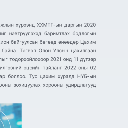
 ажлын хүрээнд ХХМТГ-ын даргын 2020
йг нэвтрүүлэхэд баримтлах бодлогын
хион байгуулсан бөгөөд өнөөдөр Цахим
 байна. Тэгвэл Олон Улсын цахилгаан
лыг тодорхойлохоор 2021 онд 11 дүгээр
лчилгээний эцсийн тайланг 2022 оны 02
аар боллоо. Тус цахим хуралд НҮБ-ын
ооны зохицуулах хорооны удирдлагууд