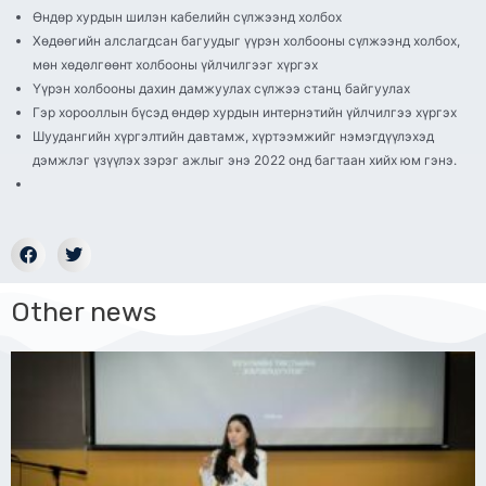
Өндөр хурдын шилэн кабелийн сүлжээнд холбох
Хөдөөгийн алслагдсан багуудыг үүрэн холбооны сүлжээнд холбох,
мөн хөдөлгөөнт холбооны үйлчилгээг хүргэх
Үүрэн холбооны дахин дамжуулах сүлжээ станц байгуулах
Гэр хорооллын бүсэд өндөр хурдын интернэтийн үйлчилгээ хүргэх
Шуудангийн хүргэлтийн давтамж, хүртээмжийг нэмэгдүүлэхэд
дэмжлэг үзүүлэх зэрэг ажлыг энэ 2022 онд багтаан хийх юм гэнэ.
Other news