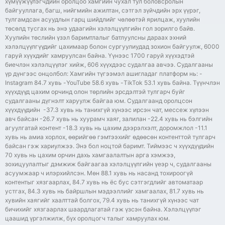
хүмүүжүүлэгчдийн оролцоо хамгийн чухал тул боловсролын
байгууллага, багш, нийгмийн ажилтан, сэтгэл зүйчдийн эрх үүрэг,
тулгамдсан асуудлын гарц шийдлийг чөлөөтэй ярилцаж, хуулийн
төсөлд тусгах нь энэ удаагийн хэлэлцүүлгийн гол зорилго байв.
Хуулийн төслийн үзэл баримтлалыг батлуулсны дараах эхний
хэлэлцүүлгүүдийг цахимаар болон сургуулиудад зохион байгуулж, 6000
гаруй хүүхдийг хамруулсан байна. Үүнээс 1700 гаруй хүүхэдтэй
биечлэн хэлэлцүүлэг хийж, 606 хүүхдээс судалгаа авчээ. Судалгааны
үр дүнгээс онцолбол: Хамгийн түгээмэл ашигладаг платформ нь: -
Instagram 84.7 хувь -YouTube 58.6 хувь -TikTok 53.1 хувь байна. Түүнчлэн
хүүхдүүд цахим орчинд олон төрлийн эрсдэлтэй тулгарч буйг
судалгааны дүгнэлт харуулж байгаа юм. Судалгаанд оролцсон
хүүхдүүдийн -37.3 хувь нь танихгүй хүнээс ирсэн чат, мессеж хүлээн
авч байсан -26.7 хувь нь хуурамч хаяг, залилан -22.4 хувь нь бэлгийн
агуулгатай контент -18.3 хувь нь цахим дээрэлхэлт, доромжлол -11.1
хувь нь амиа хорлох, өөрийгөө гэмтээхийг өдөөсөн контенттой тулгарч
байсан гэж хариулжээ. Энэ бол ноцтой баримт. Тиймээс ч хүүхдүүдийн
70 хувь нь цахим орчин дахь хамгаалалтын арга хэмжээ,
зохицуулалтыг дэмжиж байгаагаа хэлэлцүүлгийн үеэр ч, судалгааны
асуумжаар ч илэрхийлсэн. Мөн 88.1 хувь нь насанд тохироогүй
контентыг хязгаарлах, 84.7 хувь нь ёс бус сэтгэгдлийг автоматаар
устгах, 84.3 хувь нь байршлын мэдээллийг хамгаалах, 81.7 хувь нь
хувийн хаягийг хаалттай болгох, 79.4 хувь нь танихгүй хүнээс чат
бичихийг хязгаарлах шаардлагатай гэж үзсэн байна. Хэлэлцүүлэг
цаашид үргэлжилж, бүх оролцогч талыг хамруулах юм.