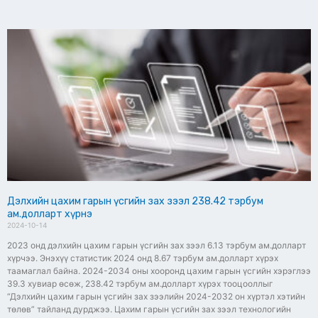
Дэлхийн цахим гарын үсгийн зах зээл 238.42 тэрбум
ам.долларт хүрнэ
2024-10-14
2023 онд дэлхийн цахим гарын үсгийн зах зээл 6.13 тэрбум ам.долларт
хүрчээ. Энэхүү статистик 2024 онд 8.67 тэрбум ам.долларт хүрэх
таамаглал байна. 2024-2034 оны хооронд цахим гарын үсгийн хэрэглээ
39.3 хувиар өсөж, 238.42 тэрбум ам.долларт хүрэх тооцооллыг
“Дэлхийн цахим гарын үсгийн зах зээлийн 2024-2032 он хүртэл хэтийн
төлөв” тайланд дурджээ. Цахим гарын үсгийн зах зээл технологийн