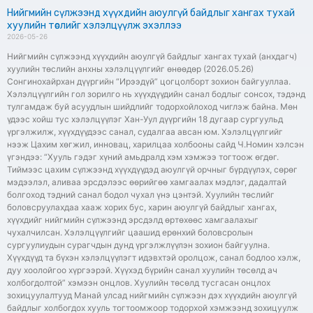
Нийгмийн сүлжээнд хүүхдийн аюулгүй байдлыг хангах тухай
хуулийн төслийг хэлэлцүүлж эхэллээ
2026-05-26
Нийгмийн сүлжээнд хүүхдийн аюулгүй байдлыг хангах тухай (анхдагч)
хуулийн төслийн анхны хэлэлцүүлгийг өнөөдөр (2026.05.26)
Сонгинохайрхан дүүргийн “Ирээдүй” цогцолборт зохион байгууллаа.
Хэлэлцүүлгийн гол зорилго нь хүүхдүүдийн санал бодлыг сонсох, тэдэнд
тулгамдаж буй асуудлын шийдлийг тодорхойлоход чиглэж байна. Мөн
үдээс хойш тус хэлэлцүүлэг Хан-Уул дүүргийн 18 дугаар сургуульд
үргэлжилж, хүүхдүүдээс санал, судалгаа авсан юм. Хэлэлцүүлгийг
нээж Цахим хөгжил, инновац, харилцаа холбооны сайд Ч.Номин хэлсэн
үгэндээ: “Хууль гэдэг хүний амьдралд хэм хэмжээ тогтоож өгдөг.
Тиймээс цахим сүлжээнд хүүхдүүдэд аюулгүй орчныг бүрдүүлэх, сөрөг
мэдээлэл, аливаа эрсдэлээс өөрийгөө хамгаалах мэдлэг, дадалтай
болгоход тэдний санал бодол чухал үнэ цэнтэй. Хуулийн төслийг
боловсруулахдаа хааж хорих бус, харин аюулгүй байдлыг хангах,
хүүхдийг нийгмийн сүлжээнд эрсдэлд өртөхөөс хамгаалахыг
чухалчилсан. Хэлэлцүүлгийг цаашид ерөнхий боловсролын
сургуулиудын сурагчдын дунд үргэлжлүүлэн зохион байгуулна.
Хүүхдүүд та бүхэн хэлэлцүүлэгт идэвхтэй оролцож, санал бодлоо хэлж,
дуу хоолойгоо хүргээрэй. Хүүхэд бүрийн санал хуулийн төсөлд ач
холбогдолтой” хэмээн онцлов. Хуулийн төсөлд тусгасан онцлох
зохицуулалтууд Манай улсад нийгмийн сүлжээн дэх хүүхдийн аюулгүй
байдлыг холбогдох хууль тогтоомжоор тодорхой хэмжээнд зохицуулж