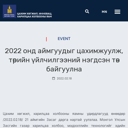
Skip
Me
Search
to
MN
content
EVENT
2022 онд аймгуудыг цахимжуулж,
төрийн үйлчилгээний нэгдсэн төв
байгуулна
2022.02.18
Цахим хөгжил, харилцаа холбооны яамны удирдлагууд өнөөдөр
/2022.02.18/ 21 аймгийн Засаг дарга нартай уулзлаа. Монгол Улсын
Засгийн газар харилцаа холбоо, мэдээллийн технологийг эдийн