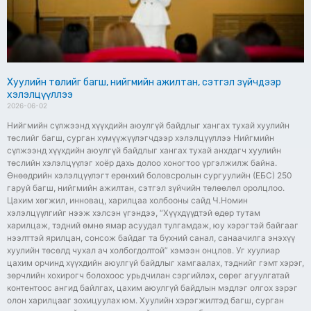
Хуулийн төслийг багш, нийгмийн ажилтан, сэтгэл зүйчдээр
хэлэлцүүллээ
2026-06-02
Нийгмийн сүлжээнд хүүхдийн аюулгүй байдлыг хангах тухай хуулийн
төслийг багш, сурган хүмүүжүүлэгчдээр хэлэлцүүллээ Нийгмийн
сүлжээнд хүүхдийн аюулгүй байдлыг хангах тухай анхдагч хуулийн
төслийн хэлэлцүүлэг хоёр дахь долоо хоногтоо үргэлжилж байна.
Өнөөдрийн хэлэлцүүлэгт ерөнхий боловсролын сургуулийн (ЕБС) 250
гаруй багш, нийгмийн ажилтан, сэтгэл зүйчийн төлөөлөл оролцлоо.
Цахим хөгжил, инновац, харилцаа холбооны сайд Ч.Номин
хэлэлцүүлгийг нээж хэлсэн үгэндээ, “Хүүхдүүдтэй өдөр тутам
харилцаж, тэдний өмнө ямар асуудал тулгамдаж, юу хэрэгтэй байгааг
нээлттэй ярилцан, сонсож байдаг та бүхний санал, санаачилга энэхүү
хуулийн төсөлд чухал ач холбогдолтой” хэмээн онцлов. Уг хуулиар
цахим орчинд хүүхдийн аюулгүй байдлыг хамгаалах, тэднийг гэмт хэрэг,
зөрчлийн хохирогч болохоос урьдчилан сэргийлэх, сөрөг агуулгатай
контентоос ангид байлгах, цахим аюулгүй байдлын мэдлэг олгох зэрэг
олон харилцааг зохицуулах юм. Хуулийн хэрэгжилтэд багш, сурган