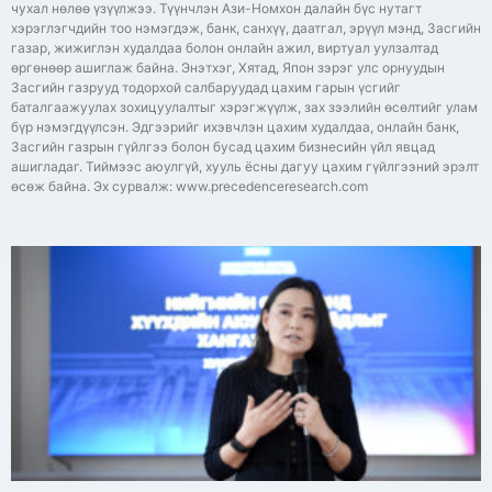
чухал нөлөө үзүүлжээ. Түүнчлэн Ази-Номхон далайн бүс нутагт
хэрэглэгчдийн тоо нэмэгдэж, банк, санхүү, даатгал, эрүүл мэнд, Засгийн
газар, жижиглэн худалдаа болон онлайн ажил, виртуал уулзалтад
өргөнөөр ашиглаж байна. Энэтхэг, Хятад, Япон зэрэг улс орнуудын
Засгийн газрууд тодорхой салбаруудад цахим гарын үсгийг
баталгаажуулах зохицуулалтыг хэрэгжүүлж, зах зээлийн өсөлтийг улам
бүр нэмэгдүүлсэн. Эдгээрийг ихэвчлэн цахим худалдаа, онлайн банк,
Засгийн газрын гүйлгээ болон бусад цахим бизнесийн үйл явцад
ашигладаг. Тиймээс аюулгүй, хууль ёсны дагуу цахим гүйлгээний эрэлт
өсөж байна. Эх сурвалж: www.precedenceresearch.com