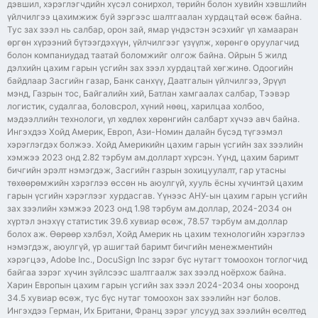
дэвшил, хэрэглэгчдийн хүсэл сонирхол, төрийн болон хувийн хэвшлийн
үйлчилгээ цахимжиж буй зэргээс шалтгаалан хурдацтай өсөж байна.
Тус зах зээл нь салбар, орон зай, ямар үндэстэн эсэхийг үл хамааран
өргөн хүрээний бүтээгдэхүүн, үйлчилгээг үзүүлж, хөрөнгө оруулагчид
болон компаниудад таатай боломжийг олгож байна. Ойрын 5 жилд
дэлхийн цахим гарын үсгийн зах зээл хурдацтай хөгжинө. Одоогийн
байдлаар Засгийн газар, Банк санхүү, Даатгалын үйлчилгээ, Эрүүл
мэнд, Газрын тос, Байгалийн хий, Батлан хамгаалах салбар, Тээвэр
логистик, судалгаа, боловсрол, хүний нөөц, харилцаа холбоо,
мэдээллийн технологи, үл хөдлөх хөрөнгийн салбарт хүчээ авч байна.
Ингэхдээ Хойд Америк, Европ, Ази-Номин далайн бүсэд түгээмэл
хэрэглэгдэх болжээ. Хойд Америкийн цахим гарын үсгийн зах зээлийн
хэмжээ 2023 онд 2.82 тэрбум ам.долларт хүрсэн. Үүнд, цахим баримт
бичгийн эрэлт нэмэгдэж, Засгийн газрын зохицуулалт, гар утасны
төхөөрөмжийн хэрэглээ өссөн нь аюулгүй, хууль ёсны хүчинтэй цахим
гарын үсгийн хэрэглээг хурдасгав. Үүнээс АНУ-ын цахим гарын үсгийн
зах зээлийн хэмжээ 2023 онд 1.98 тэрбум ам.доллар, 2024-2034 он
хүртэл энэхүү статистик 39.6 хувиар өсөж, 78.57 тэрбум ам.доллар
болох аж. Өөрөөр хэлбэл, Хойд Америк нь цахим технологийн хэрэглээ
нэмэгдэж, аюулгүй, үр ашигтай баримт бичгийн менежментийн
хэрэгцээ, Adobe Inc., DocuSign Inc зэрэг бүс нутагт томоохон тоглогчид
байгаа зэрэг хүчин зүйлсээс шалтгаалж зах зээлд ноёрхож байна.
Харин Европын цахим гарын үсгийн зах зээл 2024-2034 оны хооронд
34.5 хувиар өсөж, тус бүс нутаг томоохон зах зээлийн нэг болов.
Ингэхдээ Герман, Их Британи, Франц зэрэг улсууд зах зээлийн өсөлтөд