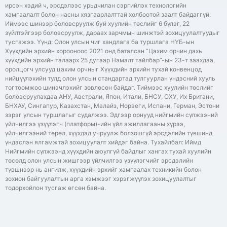
ирсэн хэдий ч, эрсдэлээс урьдчилан сэргийлэх технологийн
хамгаалалт болон насны хязгаарлалттай холбоотой заалт байдаггүй.
Иймээс шинээр боловсруулж буй хуулийн төслийг 6 бүлэг, 22
зүйлтэйгээр боловсруулж, дараах зарчмын шинжтэй зохицуулалтуудыг
тусгажээ. Үүнд: Олон улсын чиг хандлага ба туршлага НҮБ-ын
Хүүхдийн эрхийн хорооноос 2021 онд баталсан “Цахим орчин дахь
хүүхдийн эрхийн талаарх 25 дугаар Нэмэлт тайлбар”-ын 23-т заахдаа,
оролцогч улсууд цахим орчныг Хүүхдийн эрхийн тухай конвенцод
нийцүүлэхийн тулд олон улсын стандартад тулгуурлан үндэсний хууль
тогтоомжоо шинэчлэхийг зөвлөсөн байдаг. Тиймээс хуулийн төслийг
боловсруулахдаа АНУ, Австрали, Япон, Итали, БНСУ, ОХУ, Их Британи,
БНХАУ, Сингапур, Казахстан, Малайз, Норвеги, Испани, Герман, Эстони
зэрэг улсын туршлагыг судалжээ. Эдгээр орнууд нийгмийн сүлжээний
үйлчилгээ үзүүлэгч (платформ)-ийн үйл ажиллагааны хүрээ,
үйлчилгээний төрөл, хүүхдэд учруулж болзошгүй эрсдэлийн түвшинд
үндэслэн ялгамжтай зохицуулалт хийдэг байна. Тухайлбал: Иймд
Нийгмийн сүлжээнд хүүхдийн аюулгүй байдлыг хангах тухай хуулийн
төсөлд олон улсын жишгээр үйлчилгээ үзүүлэгчийг эрсдэлийн
түвшнээр нь ангилж, хүүхдийн эрхийг хамгаалах техникийн болон
зохион байгуулалтын арга хэмжээг хэрэгжүүлэх зохицуулалтыг
тодорхойлон тусгаж өгсөн байна.