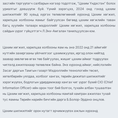
засгийн тэргүүлэгч салбарын нэгээр тодотгож, “Цахим Үндэстэн” болох
уриалгыг дэвшүүлж буй. Үүний зэрэгцээ, 2024 онд гэхэд цахим
шилжилтийг 90 хувьд хүргэх төлөвлөгөөний хүрээнд Цахим хөгжил,
харилцаа холбооны яамыг байгуулсан бөгөөд цахим хөгжлийн таван
багц хуулийн талаарх мэдээллийг Цахим хөгжил, харилцаа холбооны
сайдын үүрэг гүйцэтгэгч Л.Энх-Амгалан танилцуулсан юм.
Цахим хөгжил, харилцаа холбооны яам нь энэ 2022 онд 21 аймгийг
нутгийн захиргааны үйлчилгээг цахимжуулах, иргэд олон нийтэд
заавар зөвлөгөө өгөх төв байгуулах, жишиг цахим аймаг тодруулах
чиглэлд ажиллахаар төлөвлөж байна. Энэ хүрээнд аймаг, нийслэлийн
Засаг даргын Тамгын газарт Мэдээллийн технологийн төсөл,
хөтөлбөрийн уялдаа, холбоог хангах, төрийн дижитал шилжилтийг
хэрэгжүүлэх, бодлогын удирдамжаар хангах чиг үүрэг бүхий CIO (Chief
Information Officer)-ийн орон тоог бий болгох, тухайн албан тушаалтан
нь Цахим хөгжил, харилцаа холбооны яамтай хамтран ажиллах тухай
тус яамны Төрийн нарийн бичгийн дарга Б.Болор-Эрдэнэ онцлов.
Цахим шилжилтийг орон нутагт эрчимжүүлэх ажлын хүрээнд