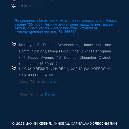
f
+976-11330781
Эх сурвалж: Цахим хөгжил, инновац, харилцаа холбооны
яамны 105 тоот, Төрийн захиргааны удирдлагын газрын
Архив, бичиг хэргийн мэргэжилтэн Б.Уранзаяа,
uranzaya@mddic.gov.mn, 51-265102
Ministry of Digital Development, Innovation and
Communications, Mongol Post Office, Sukhbaatar Square
- 1, Peace Avenue, 1st District, Chingeltei District,
Ulaanbaatar 15160-0012
ЦАХИМ ХӨГЖИЛ, ИННОВАЦ, ХАРИЛЦАА ХОЛБООНЫ
ЯАМНЫ ЛОГО ТАТАХ
Лого /Монгол/
Татах
Лого /Англи/
Татах
© 2025 ЦАХИМ ХӨГЖИЛ, ИННОВАЦ, ХАРИЛЦАА ХОЛБООНЫ ЯАМ