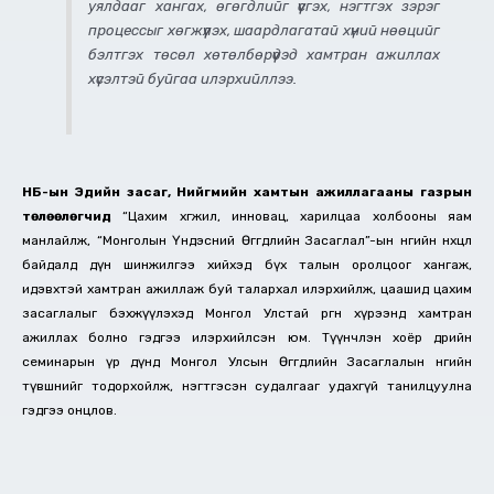
уялдааг хангах, өгөгдлийг үүсгэх, нэгтгэх зэрэг
процессыг хөгжүүлэх, шаардлагатай хүний нөөцийг
бэлтгэх төсөл хөтөлбөрүүдэд хамтран ажиллах
хүсэлтэй буйгаа илэрхийллээ.
НҮБ-ын Эдийн засаг, Нийгмийн хамтын ажиллагааны газрын
төлөөлөгчид
“Цахим хөгжил, инновац, харилцаа холбооны яам
манлайлж, “Монголын Үндэсний Өгөгдлийн Засаглал”-ын өнөөгийн нөхцөл
байдалд дүн шинжилгээ хийхэд бүх талын оролцоог хангаж,
идэвхтэй хамтран ажиллаж буй талархал илэрхийлж, цаашид цахим
засаглалыг бэхжүүлэхэд Монгол Улстай өргөн хүрээнд хамтран
ажиллах болно гэдгээ илэрхийлсэн юм. Түүнчлэн хоёр өдрийн
семинарын үр дүнд Монгол Улсын Өгөгдлийн Засаглалын өнөөгийн
түвшнийг тодорхойлж, нэгтгэсэн судалгааг удахгүй танилцуулна
гэдгээ онцлов.