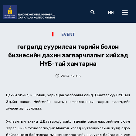
Skip
Me
Search
to
MN
content
EVENT
Өгөгдөлд суурилсан төрийн болон
бизнесийн дахин загварчлалыг хийхэд
НҮБ-тай хамтарна
2024-12-05
Цахим хөгжил, инновац, харилцаа холбооны сайд Ц.Баатархүү НҮБ-ын
Эдийн засаг, Нийгмийн хамтын ажиллагааны газрын төлөөлөгчдийг
хүлээн авч уулзлаа.
Уулзалтын эхэнд, Ц.Баатархүү сайд өгөгдлийн засаглал, хиймэл оюун
зэрэг шинэ технологиудыг Монгол Улсад нутагшуулахын тулд одоо
байгаа нөхцөл байдалдаа дүн шинжилгээ хийх нь чухал байгаа энэ үед