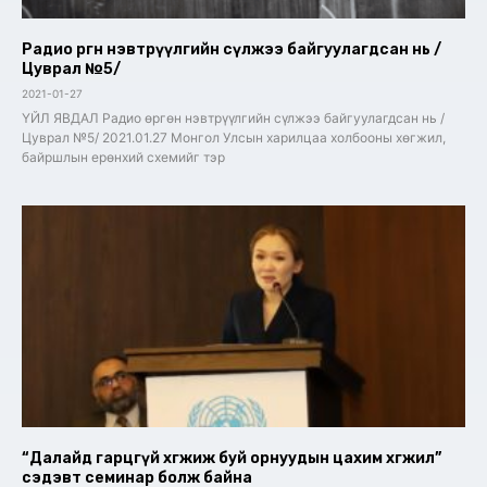
Радио өргөн нэвтрүүлгийн сүлжээ байгуулагдсан нь /
Цуврал №5/
2021-01-27
ҮЙЛ ЯВДАЛ Радио өргөн нэвтрүүлгийн сүлжээ байгуулагдсан нь /
Цуврал №5/ 2021.01.27 Монгол Улсын харилцаа холбооны хөгжил,
байршлын ерөнхий схемийг тэр
“Далайд гарцгүй хөгжиж буй орнуудын цахим хөгжил”
сэдэвт семинар болж байна