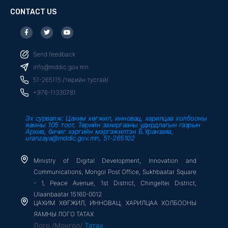
CONTACT US
F
T
Y
a
w
o
c
i
u
e
t
t
b
t
u
Send feedback
o
e
b
o
r
e
info@mddic.gov.mn
k
-
51-265115 /төрийн тусгай/
f
+976-11330781
Эх сурвалж: Цахим хөгжил, инновац, харилцаа холбооны
яамны 105 тоот, Төрийн захиргааны удирдлагын газрын
Архив, бичиг хэргийн мэргэжилтэн Б.Уранзаяа,
uranzaya@mddic.gov.mn, 51-265102
Ministry of Digital Development, Innovation and
Communications, Mongol Post Office, Sukhbaatar Square
- 1, Peace Avenue, 1st District, Chingeltei District,
Ulaanbaatar 15160-0012
ЦАХИМ ХӨГЖИЛ, ИННОВАЦ, ХАРИЛЦАА ХОЛБООНЫ
ЯАМНЫ ЛОГО ТАТАХ
Лого /Монгол/
Татах