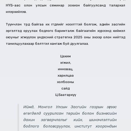
НҮБ-аас олон улсын семинар зохион байгуулсанд талархал
илэрхийлэв.
Түүнчлэн төрд байгаа их өгөгдлийг нээлттэй болгож, эдийн засгийн
эргэлтэд оруулах бодлого баримталж байгаагийн хүрээнд хиймэл
оюуныг хөгжүүлэх үндэсний стратегиа 2025 оны эхээр олон нийтэд
танилцуулахаар бэлтгэл хангаж буй дуулгалаа.
Цахим
хөгжил,
инновац,
харилцаа
холбооны
сайд
Ц.Баатархүү
Иймд, Монгол Улсын Засгийн газрын зүгээс
өгөгдөлд суурилсан төрийн болон бизнесийн
дахин загварчлалыг хийх, шинэчлэлтийн
бодлого боловсруулах, институт хоорондын