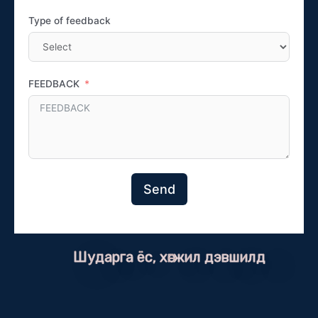
Type of feedback
FEEDBACK
Send
Шударга ёс, хөгжил дэвшилд