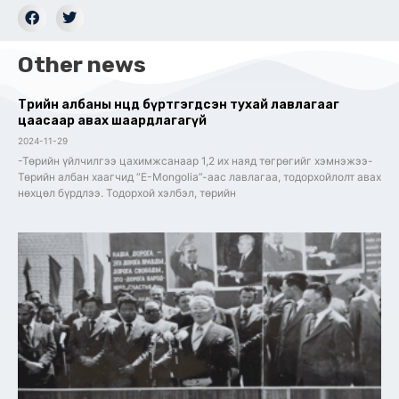
Other news
Төрийн албаны нөөцөд бүртгэгдсэн тухай лавлагааг
цаасаар авах шаардлагагүй
2024-11-29
-Төрийн үйлчилгээ цахимжсанаар 1,2 их наяд төгрөгийг хэмнэжээ-
Төрийн албан хаагчид “E-Mongolia”-аас лавлагаа, тодорхойлолт авах
нөхцөл бүрдлээ. Тодорхой хэлбэл, төрийн