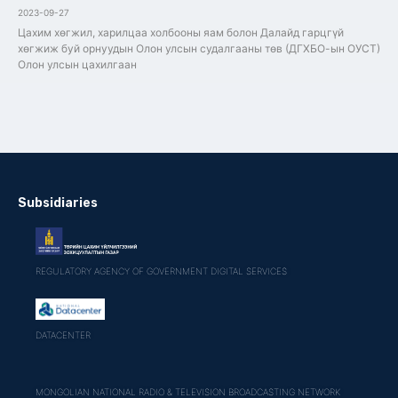
2023-09-27
Цахим хөгжил, харилцаа холбооны яам болон Далайд гарцгүй
хөгжиж буй орнуудын Олон улсын судалгааны төв (ДГХБО-ын ОУСТ)
Олон улсын цахилгаан
Subsidiaries
REGULATORY AGENCY OF GOVERNMENT DIGITAL SERVICES
DATACENTER
MONGOLIAN NATIONAL RADIO & TELEVISION BROADCASTING NETWORK