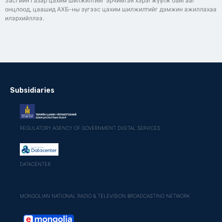
Засгийн газар цахим шилжилтийг эрчимтэй хэрэгжүүлж байгааг
онцлоод, цаашид АХБ-ны зүгээс цахим шилжилтийг дэмжин ажиллахаа
илэрхийллээ.
Subsidiaries
REGULATORY AGENCY OF GOVERNMENT DIGITAL SERVICES
DATACENTER
MONGOLIAN NATIONAL RADIO & TELEVISION BROADCASTING NETWORK