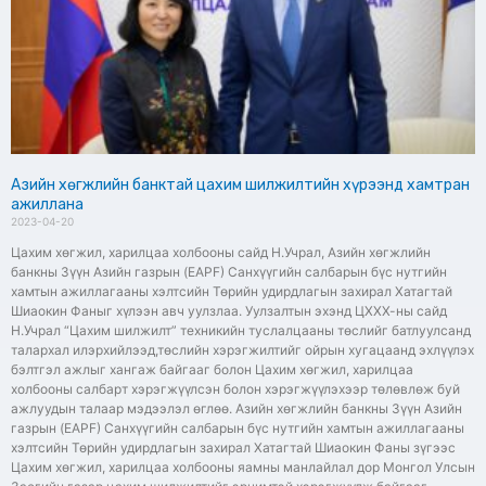
Азийн хөгжлийн банктай цахим шилжилтийн хүрээнд хамтран
ажиллана
2023-04-20
Цахим хөгжил, харилцаа холбооны сайд Н.Учрал, Азийн хөгжлийн
банкны Зүүн Азийн газрын (EAPF) Санхүүгийн салбарын бүс нутгийн
хамтын ажиллагааны хэлтсийн Төрийн удирдлагын захирал Хатагтай
Шиаокин Фаныг хүлээн авч уулзлаа. Уулзалтын эхэнд ЦХХХ-ны сайд
Н.Учрал “Цахим шилжилт” техникийн туслалцааны төслийг батлуулсанд
талархал илэрхийлээд,төслийн хэрэгжилтийг ойрын хугацаанд эхлүүлэх
бэлтгэл ажлыг хангаж байгааг болон Цахим хөгжил, харилцаа
холбооны салбарт хэрэгжүүлсэн болон хэрэгжүүлэхээр төлөвлөж буй
ажлуудын талаар мэдээлэл өглөө. ​Азийн хөгжлийн банкны Зүүн Азийн
газрын (EAPF) Санхүүгийн салбарын бүс нутгийн хамтын ажиллагааны
хэлтсийн Төрийн удирдлагын захирал Хатагтай Шиаокин Фаны зүгээс
Цахим хөгжил, харилцаа холбооны яамны манлайлал дор Монгол Улсын