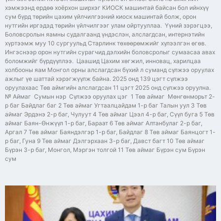
хэмжээнд ердөө хоёрхон ширхэг КИОСК машинтай байсан бол ийнхүү
сум бүрд төрийн цахим үйлчилгээний киоск машинтай болж, орон
нутгийн иргэдэд төрийн үйлчилгээг улам ойртууллаа. Үүний зэрэгцээ,
Боловсролын яамны судалгаанд үндэслэн, алслагдсан, интернэтийн
хүртээмж муу 10 сургуульд Старлинк төхөөрөмжийг хүлээлгэн өгөв.
Ингэснээр орон нутгийн сурагчид дэлхийн боловсролыг сумаасаа авах
боломжийг бүрдүүллээ. Цаашид Цахим хөгжил, инновац, харилцаа
холбооны яам Монгол орны алслагдсан бүхий л суманд сүлжээ оруулах
ажлыг үе шаттай хэрэгжүүлж байна. 2025 онд 139 цэгт сүлжээ
оруулахаас Төв аймгийн алслагдсан 11 цэгт 2025 онд сүлжээ оруулна.
№ Аймаг Сумын нэр Сүлжээ оруулах цэг 1 Төв аймаг Мөнгөнморьт 2-
р баг Байдлаг баг 2 Төв аймаг Угтаалцайдам 1-р баг Талын уул 3 Төв
аймаг Эрдэнэ 2-р баг, Чулуут 4 Төв аймаг Цээл 4-р баг, Сүүл буга 5 Төв
аймаг Баян-Өнжүүл 1-р баг, Бараат 6 Төв аймаг Алтанбулаг 2-р баг,
Аргал 7 Төв аймаг Баяндэлгэр 1-р баг, Байдлаг 8 Төв аймаг Баянцогт 1-
р баг, Гуна 9 Төв аймаг Дэлгэрхаан 3-р баг, Давст багт 10 Төв аймаг
Бүрэн 3-р баг, Монгол, Мэргэн толгой 11 Төв аймаг Бүрэн сум Бүрэн
сум