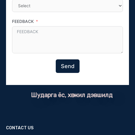
FEEDBACK
Send
Шударга ёс, хөгжил дэвшилд
CONTACT US