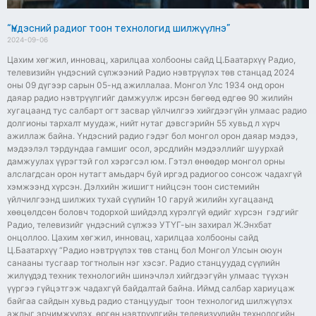
“Үндэсний радиог тоон технологид шилжүүлнэ”
2024-09-06
Цахим хөгжил, инновац, харилцаа холбооны сайд Ц.Баатархүү Радио,
телевизийн үндэсний сүлжээний Радио нэвтрүүлэх төв станцад 2024
оны 09 дүгээр сарын 05-нд ажиллалаа. Монгол Улс 1934 онд орон
даяар радио нэвтрүүлгийг дамжуулж ирсэн бөгөөд өдгөө 90 жилийн
хугацаанд тус салбарт огт засвар үйлчилгээ хийгдээгүйн улмаас радио
долгионы тархалт муудаж, нийт нутаг дэвсгэрийн 55 хувьд л хүрч
ажиллаж байна. Үндэсний радио гэдэг бол монгол орон даяар мэдээ,
мэдээлэл тэрдундаа гамшиг осол, эрсдлийн мэдээллийг шуурхай
дамжуулах үүрэгтэй гол хэрэгсэл юм. Гэтэл өнөөдөр монгол орны
алслагдсан орон нутагт амьдарч буй иргэд радиогоо сонсож чадахгүй
хэмжээнд хүрсэн. Дэлхийн жишигт нийцсэн тоон системийн
үйлчилгээнд шилжих тухай сүүлийн 10 гаруй жилийн хугацаанд
хөөцөлдсөн боловч тодорхой шийдэлд хүрэлгүй өдийг хүрсэн гэдгийг
Радио, телевизийг үндэсний сүлжээ УТҮГ-ын захирал Ж.Энхбат
онцоллоо. Цахим хөгжил, инновац, харилцаа холбооны сайд
Ц.Баатархүү “Радио нэвтрүүлэх төв станц бол Монгол Улсын оюун
санааны тусгаар тогтнолын нэг хэсэг. Радио станцуудад сүүлийн
жилүүдэд техник технологийн шинэчлэл хийгдээгүйн улмаас түүхэн
үүргээ гүйцэтгэж чадахгүй байдалтай байна. Иймд салбар хариуцаж
байгаа сайдын хувьд радио станцуудыг тоон технологид шилжүүлэх
ажлыг эрчимжүүлэх, өргөн нэвтрүүлгийн телевизүүдийн технологийн