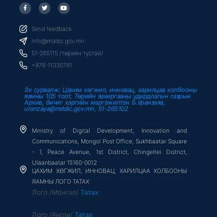
F
T
Y
a
w
o
c
i
u
e
t
t
b
t
u
Send feedback
o
e
b
o
r
e
info@mddic.gov.mn
k
-
51-265115 /төрийн тусгай/
f
+976-11330781
Эх сурвалж: Цахим хөгжил, инновац, харилцаа холбооны
яамны 105 тоот, Төрийн захиргааны удирдлагын газрын
Архив, бичиг хэргийн мэргэжилтэн Б.Уранзаяа,
uranzaya@mddic.gov.mn, 51-265102
Ministry of Digital Development, Innovation and
Communications, Mongol Post Office, Sukhbaatar Square
- 1, Peace Avenue, 1st District, Chingeltei District,
Ulaanbaatar 15160-0012
ЦАХИМ ХӨГЖИЛ, ИННОВАЦ, ХАРИЛЦАА ХОЛБООНЫ
ЯАМНЫ ЛОГО ТАТАХ
Лого /Монгол/
Татах
Лого /Англи/
Татах