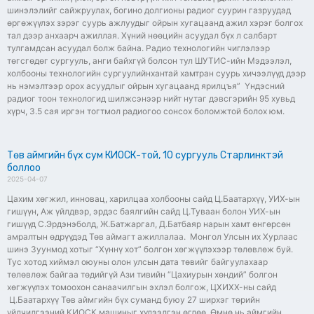
шинэлэлийг сайжруулах, богино долгионы радиог суурин газруудад
өргөжүүлэх зэрэг суурь ажлуудыг ойрын хугацаанд ажил хэрэг болгох
тал дээр анхаарч ажиллая. Хүний нөөцийн асуудал бүх л салбарт
тулгамдсан асуудал болж байна. Радио технологийн чиглэлээр
төгсгөдөг сургууль, анги байхгүй болсон тул ШУТИС-ийн Мэдээлэл,
холбооны технологийн сургуулийнхантай хамтран суурь хичээлүүд дээр
нь нэмэлтээр орох асуудлыг ойрын хугацаанд ярилцъя” Үндэсний
радиог тоон технологид шилжсэнээр нийт нутаг дэвсгэрийн 95 хувьд
хүрч, 3.5 сая иргэн тогтмол радиогоо сонсох боломжтой болох юм.
Төв аймгийн бүх сум КИОСК-той, 10 сургууль Старлинктэй
боллоо
2025-04-07
Цахим хөгжил, инновац, харилцаа холбооны сайд Ц.Баатархүү, УИХ-ын
гишүүн, Аж үйлдвэр, эрдэс баялгийн сайд Ц.Туваан болон УИХ-ын
гишүүд С.Эрдэнэболд, Ж.Батжаргал, Д.Батбаяр нарын хамт өнгөрсөн
амралтын өдрүүдэд Төв аймагт ажиллалаа. Монгол Улсын их Хурлаас
шинэ Зуунмод хотыг “Хүннү хот” болгон хөгжүүлэхээр төлөвлөж буй.
Тус хотод хиймэл оюуны олон улсын дата төвийг байгуулахаар
төлөвлөж байгаа төдийгүй Ази тивийн “Цахиурын хөндий” болгон
хөгжүүлэх томоохон санаачилгын эхлэл болгож, ЦХИХХ-ны сайд
Ц.Баатархүү Төв аймгийн бүх суманд буюу 27 ширхэг төрийн
үйлчилгээний КИОСК машиныг хүлээлгэн өглөө. Өмнө нь аймгийн