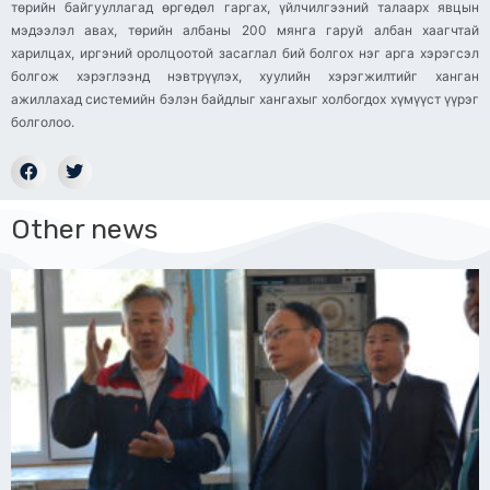
төрийн байгууллагад өргөдөл гаргах, үйлчилгээний талаарх явцын
мэдээлэл авах, төрийн албаны 200 мянга гаруй албан хаагчтай
харилцах, иргэний оролцоотой засаглал бий болгох нэг арга хэрэгсэл
болгож хэрэглээнд нэвтрүүлэх, хуулийн хэрэгжилтийг ханган
ажиллахад системийн бэлэн байдлыг хангахыг холбогдох хүмүүст үүрэг
болголоо.
Other news