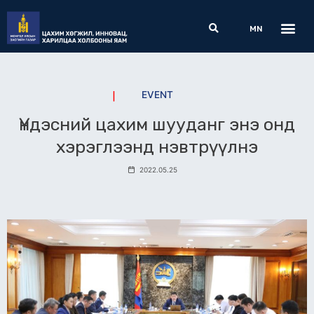
Skip
Me
Search
to
MN
content
EVENT
Үндэсний цахим шууданг энэ онд
хэрэглээнд нэвтрүүлнэ
2022.05.25