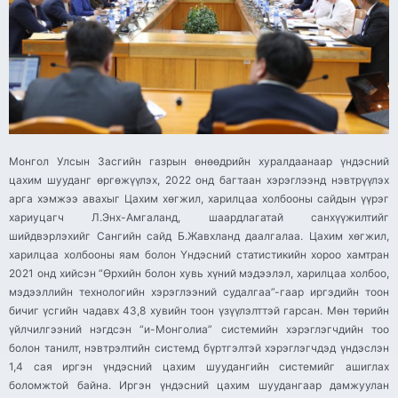
Монгол Улсын Засгийн газрын өнөөдрийн хуралдаанаар үндэсний
цахим шууданг өргөжүүлэх, 2022 онд багтаан хэрэглээнд нэвтрүүлэх
арга хэмжээ авахыг Цахим хөгжил, харилцаа холбооны сайдын үүрэг
хариуцагч Л.Энх-Амгаланд, шаардлагатай санхүүжилтийг
шийдвэрлэхийг Сангийн сайд Б.Жавхланд даалгалаа. Цахим хөгжил,
харилцаа холбооны яам болон Үндэсний статистикийн хороо хамтран
2021 онд хийсэн “Өрхийн болон хувь хүний мэдээлэл, харилцаа холбоо,
мэдээллийн технологийн хэрэглээний судалгаа”-гаар иргэдийн тоон
бичиг үсгийн чадавх 43,8 хувийн тоон үзүүлэлттэй гарсан. Мөн төрийн
үйлчилгээний нэгдсэн “и-Монголиа” системийн хэрэглэгчдийн тоо
болон танилт, нэвтрэлтийн системд бүртгэлтэй хэрэглэгчдэд үндэслэн
1,4 сая иргэн үндэсний цахим шуудангийн системийг ашиглах
боломжтой байна. Иргэн үндэсний цахим шуудангаар дамжуулан