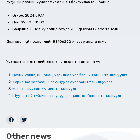
дугуй ширээний уулзалтыг зохион байгуулах гэж байна.
Огноо: 2024.09.17
Цаг: 09.00 – 11.00
Байршил: Blue Sky зочид буудлын II давхрын Jade танхим
Дэлгэрэнгүй мэдээллийг 88106202 утсаар лавлана уу.
Уулзалтын илтгэлийг доорх линкээс татан авна уу.
Цахим хөгжил, инновац, харилцаа холбооны яамны танилцуулга
Харилцаа холбооны зохицуулах хорооны танилцуулга
Монгол шуудан ХК-ийн танилцуулга
Шуудангийн үйлчилгээ үзүүлэгчдийн холбооны танилцуулга
Other news