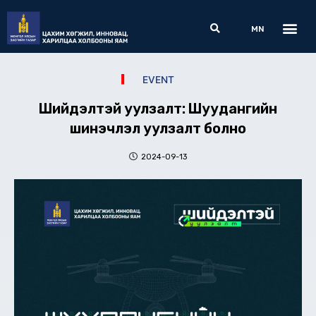
Skip
Me
Search
to
MN
content
EVENT
Шийдэлтэй уулзалт: Шуудангийн
шинэчлэл уулзалт болно
2024-09-13