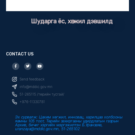
Шударга ёс, хөгжил дэвшилд
CONTACT US
F
T
Y
a
w
o
c
i
u
e
t
t
b
t
u
Send feedback
o
e
b
o
r
e
info@mddic.gov.mn
k
-
51-265115 /төрийн тусгай/
f
+976-11330781
Эх сурвалж: Цахим хөгжил, инновац, харилцаа холбооны
яамны 105 тоот, Төрийн захиргааны удирдлагын газрын
Архив, бичиг хэргийн мэргэжилтэн Б.Уранзаяа,
uranzaya@mddic.gov.mn, 51-265102