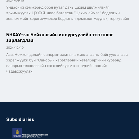
2024-04-15
Үндэсний хэмжээнд орон нутаг дахь цахим шилжилтийг
эрчимжүүлэх, ЦХХХЯ-наас баталсан “Цахим аймаг” бодлогын
зөвлөмжийг хэрэгжүүлэхэд бодлогын дэмжлэг үзүүлэх, төр хувийн
БНХАУ-ын Бейхангийн их сургуулийн тэтгэлэг
зарлагдлаа
2024-12-10
Ази, Номхон далайн сансрын хамтын ажиллагааны байгууллагаас
хэрэгжүүлж буй “Сансрын хэрэглээний хөтөлбөр”-ийн хүрээнд
сансрын технологийн хөгжлийг дэмжих, хүний нөөцийг
чадавхжуулах
Subsidiaries