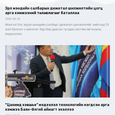
Эрүүл мэндийн салбарын дижитал шилжилтийн цогц
арга хэмжээний төлөвлөгөөг баталлаа
2025-05-23
Монгол Улс эрүүл мэндийн салбарт дижитал шилжилтийг хийгээд 10
жил болсон ч эмнэлэг бүр бие даасан тусдаа систем хөгжүүлж,
мэдээллээ
“Цахимд хэвшье” мэдээлэл технологийн нэгдсэн арга
хэмжээ Баян-Өлгий аймагт эхэллээ