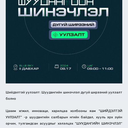
Шийдэлтэй уулзалт: Шуудангийн шинэчлэл дугуй ширээний уулзалт
болно
Цахим хөгжил, инноваци, харилцаа холбооны яам “ШИЙДЭЛТЭЙ
УУЛЗАЛТ” -р шуудангийн салбарын өнөөгийн байдал, хууль эрх зүйн
орчин, тулгамдсан асуудлыг хэлэлцэх “ШУУДАНГИЙН ШИНЭЧЛЭЛ”