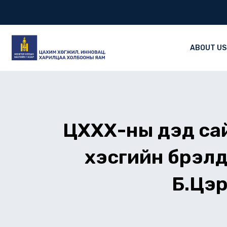
Skip
to
content
ABOUT US
ЦХХХ-ны дэд са
хэсгийн бүрэлд
Б.Цэр