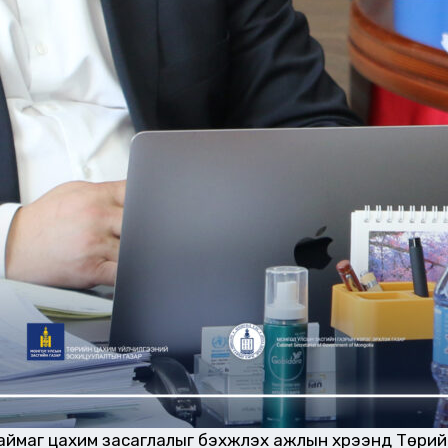
ймаг цахим засаглалыг бэхжүүлэх ажлын хүрээнд Төрий