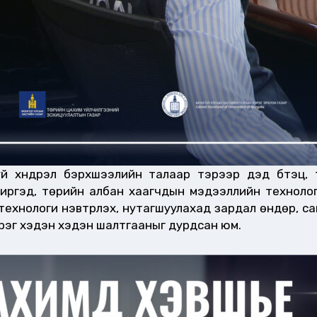
 хүндрэл бэрхшээлийн талаар тэрээр дэд бүтэц, т
 иргэд, төрийн албан хаагчдын мэдээллийн технологи
хнологи нэвтрүүлэх, нутагшуулахад зардал өндөр, са
рэг хэдэн хэдэн шалтгааныг дурдсан юм.