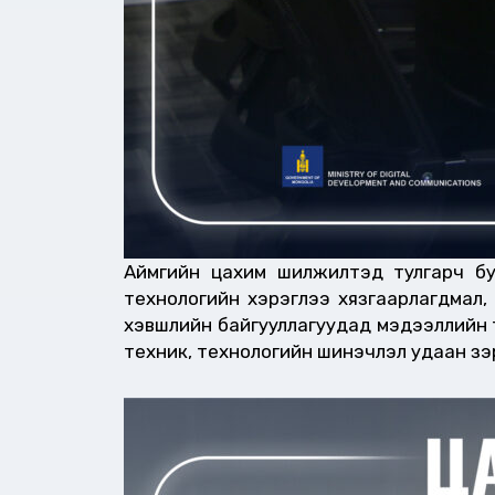
Аймгийн цахим шилжилтэд тулгарч буй
технологийн хэрэглээ хязгаарлагдмал,
хэвшлийн байгууллагуудад мэдээллийн те
техник, технологийн шинэчлэл удаан зэ