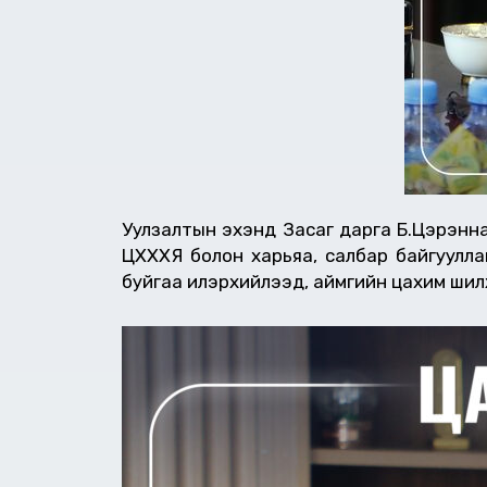
Уулзалтын эхэнд Засаг дарга Б.Цэрэнн
ЦХХХЯ болон харьяа, салбар байгуулла
буйгаа илэрхийлээд, аймгийн цахим ши