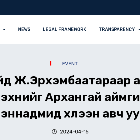
NEWS
LEGAL FRAMEWORK
TRANSPARENCY
EVENT
йд Ж.Эрхэмбаатараар 
эхүүнийг Архангай аймг
эннадмид хүлээн авч у
2024-04-15