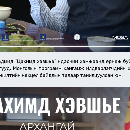
адмид “Цахимд хэвшье” үндэсний хэмжээнд өрнөж буй
гууд, Монголын программ хангамж үйлдвэрлэгчдийн хо
лжилтийн нөхцөл байдлын талаар танилцуулсан юм.