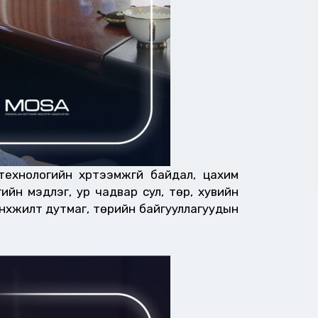
ехнологийн хүртээмжгүй байдал, цахим
йн мэдлэг, ур чадвар сул, төр, хувийн
нхүүжилт дутмаг, төрийн байгууллагуудын