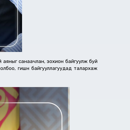
 аяныг санаачлан, зохион байгуулж буй
лбоо, гишүүн байгууллагуудад талархаж