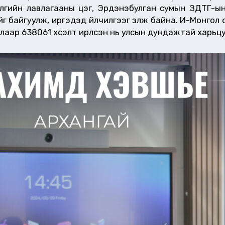
элгийн лавлагааны цэг, Эрдэнэбулган сумын ЗДТГ-ы
 байгуулж, иргэдэд үйлчилгээг үзүүлж байна. И-Монгол
ар 638061 хүсэлт ирүүлсэн нь улсын дундажтай харьц