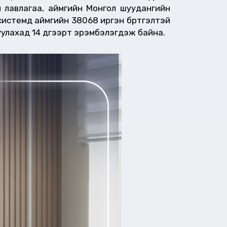
н лавлагаа, аймгийн Монгол шуудангийн
 системд аймгийн 38068 иргэн бүртгэлтэй
уулахад 14 дүгээрт эрэмбэлэгдэж байна.