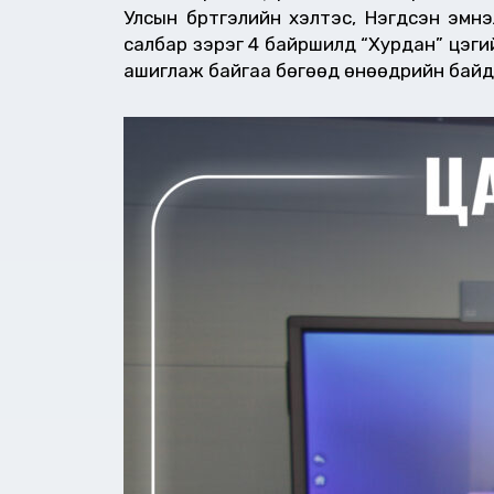
Улсын бүртгэлийн хэлтэс, Нэгдсэн эмн
салбар зэрэг 4 байршилд “Хурдан” цэгийг
ашиглаж байгаа бөгөөд өнөөдрийн байдла