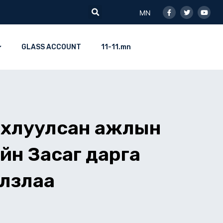
Facebook-
Twitter
Youtu
Search
f
MN
GLASS ACCOUNT
11-11.mn
ахлуулсан ажлын
ийн Засаг дарга
улзлаа