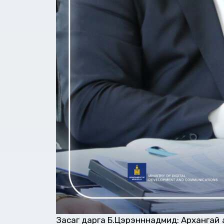
Засаг дарга Б.Цэрэнннадмид: Архангай а