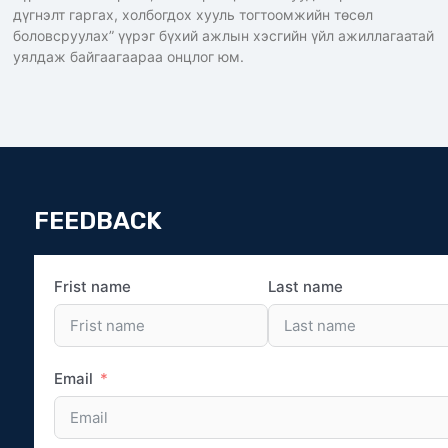
дүгнэлт гаргах, холбогдох хууль тогтоомжийн төсөл
боловсруулах” үүрэг бүхий ажлын хэсгийн үйл ажиллагаатай
уялдаж байгаагаараа онцлог юм.
FEEDBACK
Frist name
Last name
Email