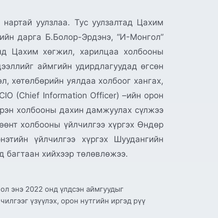
нартай уулзлаа. Тус уулзалтад Цахим
ийн дарга Б.Болор-Эрдэнэ, “И-Монгол”
нд Цахим хөгжил, харилцаа холбооны
дээллийг аймгийн удирдлагуудад өгсөн
л, хөтөлбөрийн уялдаа холбоог хангах,
 (Chief Information Officer) –ийн орон
үрэн холбооны дахин дамжуулах сүлжээ
өөнт холбооны үйлчилгээ хүргэх Өндөр
этийн үйлчилгээ хүргэх Шуудангийн
д багтаан хийхээр төлөвлөжээ.
ол энэ 2022 онд үлдсэн аймгуудыг
илгээг үзүүлэх, орон нутгийн иргэд рүү