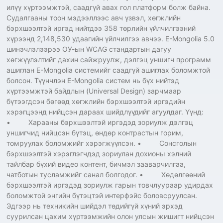
илүү хүртээмжтэй, саадгүй авах гол платформ болж байна.
Судалгааны тоон мэдээллээс авч үзвэл, хөгжлийн
бэрхшээлтэй иргэд нийтдээ 358 төрлийн үйлчилгээний
хүрээнд 2,148,530 удаагийн үйлчилгээ авчээ. E-Mongolia 5.0
шинэчлэлээрээ ОУ-ын WCAG стандартын дагуу
хөгжүүлэлтийг дахин сайжруулж, дэлгэц уншигч программ
ашиглан E-Mongolia системийг саадгүй ашиглах боломжтой
болсон. Түүнчлэн E-Mongolia систем нь бүх нийтэд
хүртээмжтэй байдлын (Universal Design) зарчмаар
бүтээгдсэн бөгөөд хөгжлийн бэрхшээлтэй иргэдийн
хэрэгцээнд нийцсэн дараах шийдлүүдийг агуулдаг. Үүнд:
• Харааны бэрхшээлтэй иргэдэд зориулж дэлгэц
уншигчид нийцсэн бүтэц, өндөр контрастын горим,
томруулах боломжийг хэрэгжүүлсэн. • Сонсголын
бэрхшээлтэй хэрэглэгчдэд зориулан дохионы хэлний
тайлбар бүхий видео контент, бичмэл зааварчилгаа,
чатботын тусламжийг санал болгодог. • Хөдөлгөөний
бэрхшээлтэй иргэдэд зориулж гарын товчлуураар удирдах
боломжтой энгийн бүтэцтэй интерфэйс боловсруулсан.
Эдгээр нь техникийн шийдэл төдийгүй хүний эрхэд
суурилсан цахим хүртээмжийн олон улсын жишигт нийцсэн