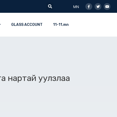
Facebook-
Twitter
Youtu
Search
f
MN
GLASS ACCOUNT
11-11.mn
а нартай уулзлаа