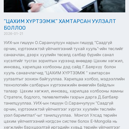
“ЦАХИМ ХҮРТЭЭМЖ” ХАМТАРСАН УУЛЗАЛТ
БОЛЛОО
2026-01-21
УИХ-ын гишүүн О.Саранчулуун нарын гишүүд “Саадгүй
орчин, хүртээмжтэй үйлчилгээний тухай хууль”-ийн төслийг
санаачлан, дээрх хуулийн төсөлд салбар бүрийн санал
хүсэлтийг тусгах зорилтын хүрээнд өнөөдөр Цахим хөгжил,
инновац, харилцаа холбооны дэд сайд Г.Баярхүү болон
хууль санаачлагчид “ЦАХИМ ХҮРТЭЭМЖ ” хамтарсан
уулзалтыг зохион байгууллаа. Харилцаа холбоо, мэдээллийн
технологийн салбарын хүртээмжийн өнөөгийн байдлын
талаар Цахим хөгжил, инновац, харилцаа холбооны яамны
Стратеги, бодлого, төлөвлөлтийн газрын дарга Д.Батбаяр
танилцууллаа. УИХ-ын гишүүн О.Саранчулуун “Саадгүй
орчин, хүртээмжтэй үйлчилгээг хүргэх хуулийн төслийн
үзэл баримтлал”-ыг танилцууллаа. Монгол Улсад төрийн
цахим үйлчилгээний нэгдсэн систем болох E-Mongolia нь
хөгжлийн бэрхшээлтэй иргэдийн хувьд төрийн үйлчилгээг