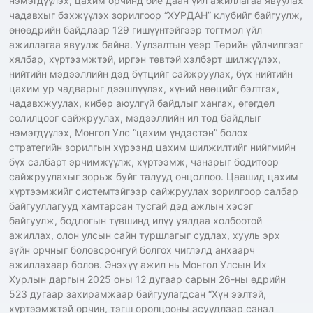
нэмэгдүүлэх, цахим орчинд бие даан үйл ажиллагаа явуулах
чадавхыг бэхжүүлэх зорилгоор “ХУРДАН” клубийг байгуулж,
өнөөдрийн байдлаар 129 гишүүнтэйгээр тогтмол үйл
ажиллагаа явуулж байна. Уулзалтын үеэр Төрийн үйлчилгээг
хялбар, хүртээмжтэй, иргэн төвтэй хэлбэрт шилжүүлэх,
нийтийн мэдээллийн дэд бүтцийг сайжруулах, бүх нийтийн
цахим ур чадварыг дээшлүүлэх, хүний нөөцийг бэлтгэх,
чадавхжуулах, кибер аюулгүй байдлыг хангах, өгөгдөл
солилцоог сайжруулах, мэдээллийн ил тод байдлыг
нэмэгдүүлэх, Монгол Улс “цахим үндэстэн” болох
стратегийн зорилгын хүрээнд цахим шилжилтийг нийгмийн
бүх салбарт эрчимжүүлж, хүртээмж, чанарыг бодитоор
сайжруулахыг зорьж буйг талууд онцоллоо. Цаашид цахим
хүртээмжийг системтэйгээр сайжруулах зорилгоор салбар
байгууллагууд хамтарсан тусгай дэд ажлын хэсэг
байгуулж, бодлогын түвшинд илүү уялдаа холбоотой
ажиллах, олон улсын сайн туршлагыг судлах, хууль эрх
зүйн орчныг боловсронгуй болгох чиглэлд анхаарч
ажиллахаар болов. Энэхүү ажил нь Монгол Улсын Их
Хурлын даргын 2025 оны 12 дугаар сарын 26-ны өдрийн
523 дугаар захирамжаар байгуулагдсан “Хүн ээлтэй,
хүртээмжтэй орчин, тэгш оролцооны асуудлаар санал