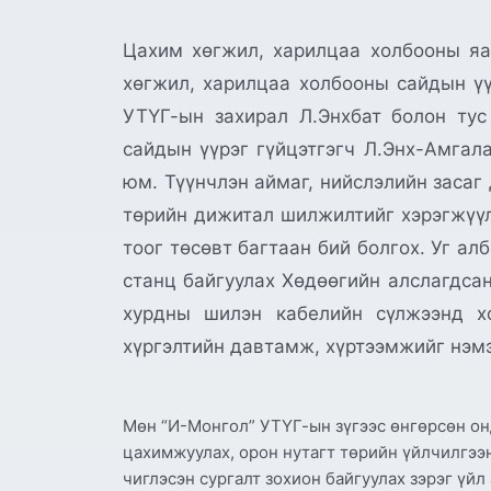
Цахим хөгжил, харилцаа холбооны яа
хөгжил, харилцаа холбооны сайдын үү
УТҮГ-ын захирал Л.Энхбат болон ту
сайдын үүрэг гүйцэтгэгч Л.Энх-Амгал
юм. Түүнчлэн аймаг, нийслэлийн засаг
төрийн дижитал шилжилтийг хэрэгжүүлэх
тоог төсөвт багтаан бий болгох. Уг а
станц байгуулах Хөдөөгийн алслагдсан
хурдны шилэн кабелийн сүлжээнд хо
хүргэлтийн давтамж, хүртээмжийг нэмэ
Мөн “И-Монгол” УТҮГ-ын зүгээс өнгөрсөн он
цахимжуулах, орон нутагт төрийн үйлчилгээн
чиглэсэн сургалт зохион байгуулах зэрэг үй