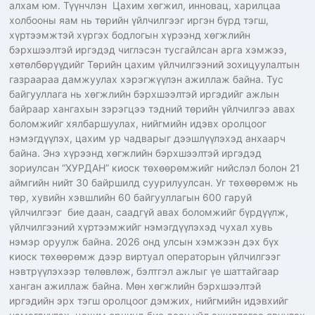
алхам юм. Түүнчлэн Цахим хөгжил, инновац, харилцаа
холбооны яам нь төрийн үйлчилгээг иргэн бүрд тэгш,
хүртээмжтэй хүргэх бодлогын хүрээнд хөгжлийн
бэрхшээлтэй иргэдэд чиглэсэн тусгайлсан арга хэмжээ,
хөтөлбөрүүдийг Төрийн цахим үйлчилгээний зохицуулалтын
газраараа дамжуулах хэрэгжүүлэн ажиллаж байна. Тус
байгууллага нь хөгжлийн бэрхшээлтэй иргэдийг ажлын
байраар хангахын зэрэгцээ тэдний төрийн үйлчилгээ авах
боломжийг хялбаршуулах, нийгмийн идэвх оролцоог
нэмэгдүүлэх, цахим ур чадварыг дээшлүүлэхэд анхаарч
байна. Энэ хүрээнд хөгжлийн бэрхшээлтэй иргэдэд
зориулсан “ХУРДАН” киоск төхөөрөмжийг нийслэл болон 21
аймгийн нийт 30 байршилд суурилуулсан. Уг төхөөрөмж нь
төр, хувийн хэвшлийн 60 байгууллагын 600 гаруй
үйлчилгээг бие даан, саадгүй авах боломжийг бүрдүүлж,
үйлчилгээний хүртээмжийг нэмэгдүүлэхэд чухал хувь
нэмэр оруулж байна. 2026 онд улсын хэмжээн дэх бүх
киоск төхөөрөмж дээр виртуал операторын үйлчилгээг
нэвтрүүлэхээр төлөвлөж, бэлтгэл ажлыг үе шаттайгаар
ханган ажиллаж байна. Мөн хөгжлийн бэрхшээлтэй
иргэдийн эрх тэгш оролцоог дэмжих, нийгмийн идэвхийг