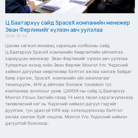
Ц.Баатархүү сайд SpaceX компанийн менежер
Эван Ферликийг хүлээн авч уулзлаа
2024-10-10
Цахим хөгжил инновац харилцаа холбооны сайд
Ц.Баатархүү SpaceX компанийн Хөөргөлтийн үйлчилгээ
хариуцсан менежер Эван Ферликийг хүлээн авч уулзлаа.
Уулзалтын эхэнд ноён Эван Ферлик Монгол Улс Үндэсний
хиймэл дагуулаа хөөргөхөөр бэлтгэл ажлаа хангаж байдаг
баяр хүргэж, SpaceX компанийн үйл ажиллагааг
танилцуулж, АНУ-д айлчлах боломж тохиовол тус
компаниар зочлохыг урив. ЦХИХХ-ны сайд Ц.Баатархүү
Монгол Улсын Засгийн газар 14 мега төсөл хэрэгжүүлэхээр
төлөвлөсний нэг нь Үндэсний хиймэл дагуул гэдгийг
дуулгаж, тун удахгүй УИХ-аар хэлэлцүүлэхээр бэлтгэл
ажлаа хангаж буйг онцлов. Монгол Улс Үндэсний хиймэл
дагуултай болсноор: