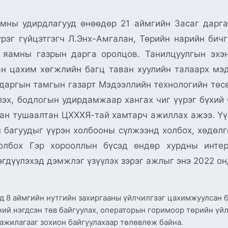
мны удирдлагууд өнөөдөр 21 аймгийн Засаг дарга 
рэг гүйцэтгэгч Л.Энх-Амгалан, Төрийн нарийн бичг
с яамны газрын дарга оролцов. Танилцуулгын эхэ
ан цахим хөгжлийн багц таван хуулийн талаарх мэ
 даргын тамгын газарт Мэдээллийн технологийн төсө
, бодлогын удирдамжаар хангах чиг үүрэг бүхий CIO
лбан тушаалтан ЦХХХЯ-тай хамтарч ажиллах ажээ. Ү
 багуудыг үүрэн холбооны сүлжээнд холбох, хөдөлг
лбох Гэр хорооллын бүсэд өндөр хурдны интерн
гдүүлэхэд дэмжлэг үзүүлэх зэрэг ажлыг энэ 2022 он
д 8 аймгийн нутгийн захиргааны үйлчилгээг цахимжуулсан б
ий нэгдсэн төв байгуулах, операторын горимоор төрийн үйлч
л ажилагааг зохион байгуулахаар төлөвлөж байна.