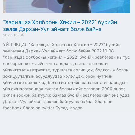
“Харилцаа Холбооны Хөгжил – 2022” бүсийн
зөвлөгөөн Дархан-Уул аймагт болж байна
2022-10-08
ҮЙЛ ЯВДАЛ “Харилцаа Холбооны Хөгжил – 2022” бүсийн
зөвлөгөөн Дархан-Уул аймагт болж байна 2022.10.08
“Харилцаа холбооны хөгжил – 2022” бүсийн зөвлөгөөн нь тус
салбарын хөгжлийн чиг хандлага, шинэ технологи,
үйлчилгээг нэвтрүүлэх, туршлага солилцох, бодлогын болон
зохицуулалтын асуудлуудаа хэлэлцэх, орон нутгийн
үйлчилгээ эрхлэгчид болон иргэдийн саналыг авч цаашдын
үйл ажиллагаандаа тусгах боломжийг олгодог. 2006 оноос
эхлэн зохион байгуулж байгаа бүсийн зөвлөгөөнийг энэ удаа
Дархан-Уул аймагт зохион байгуулж байна. Share on
facebook Share on twitter Бусад мэдээ