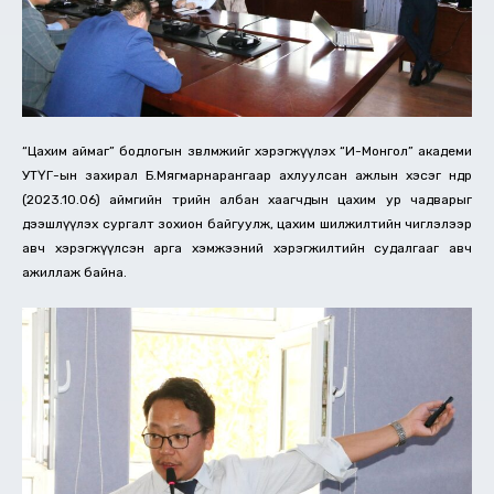
“Цахим аймаг” бодлогын зөвлөмжийг хэрэгжүүлэх “И-Монгол” академи
УТҮГ-ын захирал Б.Мягмарнарангаар ахлуулсан ажлын хэсэг өнөөдөр
(2023.10.06) аймгийн төрийн албан хаагчдын цахим ур чадварыг
дээшлүүлэх сургалт зохион байгуулж, цахим шилжилтийн чиглэлээр
авч хэрэгжүүлсэн арга хэмжээний хэрэгжилтийн судалгааг авч
ажиллаж байна.