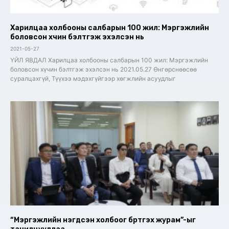
Харилцаа холбооны салбарын 100 жил: Мэргэжлийн
боловсон хүчин бэлтгэж эхэлсэн нь
2021-05-27
ҮЙЛ ЯВДАЛ Харилцаа холбооны салбарын 100 жил: Мэргэжлийн
боловсон хүчин бэлтгэж эхэлсэн нь 2021.05.27 Өнгөрснөөсөө
суралцахгүй, Түүхээ мэдэхгүйгээр хөгжлийн асуудлыг
“Мэргэжлийн нэгдсэн холбоог бүртгэх журам”-ыг