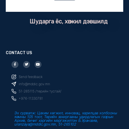
Шударга ёс, хөгжил дэвшилд
CONTACT US
F
T
Y
a
w
o
c
i
u
e
t
t
b
t
u
Send feedback
o
e
b
o
r
e
info@mddic.gov.mn
k
-
51-265115 /төрийн тусгай/
f
+976-11330781
Эх сурвалж: Цахим хөгжил, инновац, харилцаа холбооны
яамны 105 тоот, Төрийн захиргааны удирдлагын газрын
Архив, бичиг хэргийн мэргэжилтэн Б.Уранзаяа,
uranzaya@mddic.gov.mn, 51-265102