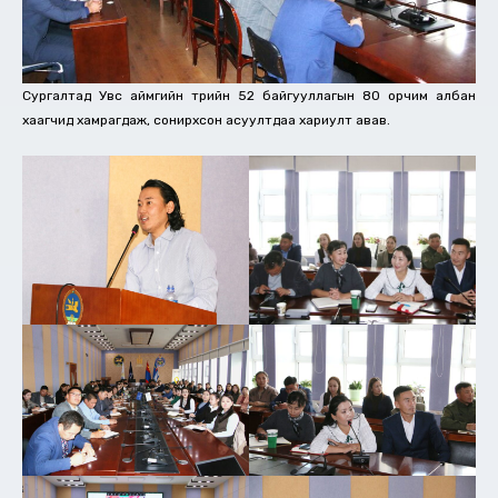
Сургалтад Увс аймгийн төрийн 52 байгууллагын 80 орчим албан
хаагчид хамрагдаж, сонирхсон асуултдаа хариулт авав.