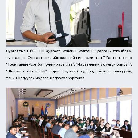
Сургалтыг ТЦҮЗГ-ын Сургалт, хөгжлийн хэлтсийн дарга Б.Отгонбаяр,
тус газрын Сургалт, хөгжлийн хэлтсийн мэргэжилтэн Т.Гантогтох нар
“Тоон гарын үсэг ба түүний хэрэглээ”, “Мэдээллийн аюулгүй байдал”,
“Шинжлэх сэтгэлгээ” зэрэг сэдвийн хүрээнд зохион байгуулж,
танин мэдүүлэх мэдлэг, мэдээлэл хүргэлээ.