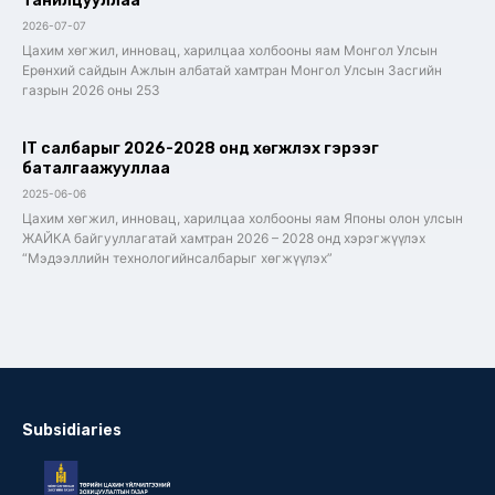
танилцууллаа
2026-07-07
Цахим хөгжил, инновац, харилцаа холбооны яам Монгол Улсын
Ерөнхий сайдын Ажлын албатай хамтран Монгол Улсын Засгийн
газрын 2026 оны 253
IT салбарыг 2026-2028 онд хөгжүүлэх гэрээг
баталгаажууллаа
2025-06-06
Цахим хөгжил, инновац, харилцаа холбооны яам Японы олон улсын
ЖАЙКА байгууллагатай хамтран 2026 – 2028 онд хэрэгжүүлэх
“Мэдээллийн технологийнсалбарыг хөгжүүлэх”
Subsidiaries