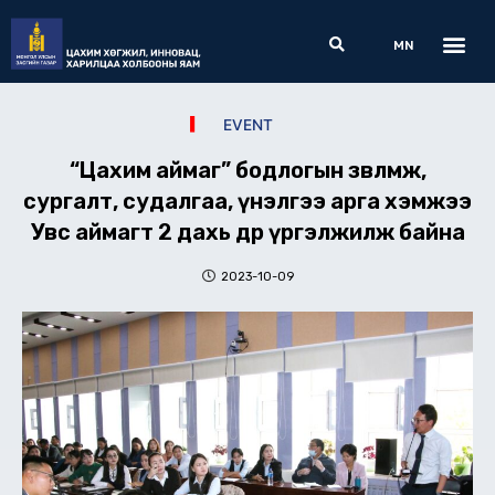
Skip
Me
Search
to
MN
content
EVENT
“Цахим аймаг” бодлогын зөвлөмж,
сургалт, судалгаа, үнэлгээ арга хэмжээ
Увс аймагт 2 дахь өдрөө үргэлжилж байна
2023-10-09