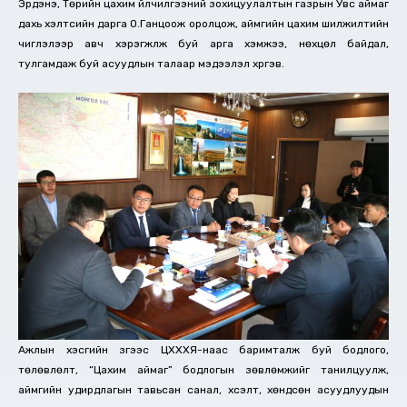
Эрдэнэ, Төрийн цахим үйлчилгээний зохицуулалтын газрын Увс аймаг
дахь хэлтсийн дарга О.Ганцоож оролцож, аймгийн цахим шилжилтийн
чиглэлээр авч хэрэгжүүлж буй арга хэмжээ, нөхцөл байдал,
тулгамдаж буй асуудлын талаар мэдээлэл хүргэв.
Ажлын хэсгийн зүгээс ЦХХХЯ-наас баримталж буй бодлого,
төлөвлөлт, “Цахим аймаг” бодлогын зөвлөмжийг танилцуулж,
аймгийн удирдлагын тавьсан санал, хүсэлт, хөндсөн асуудлуудын