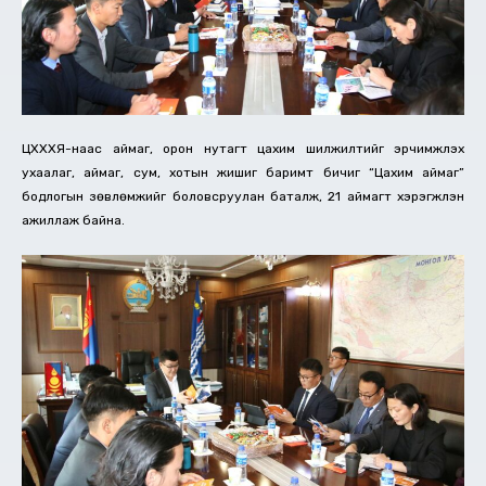
ЦХХХЯ-наас аймаг, орон нутагт цахим шилжилтийг эрчимжүүлэх
ухаалаг, аймаг, сум, хотын жишиг баримт бичиг “Цахим аймаг”
бодлогын зөвлөмжийг боловсруулан баталж, 21 аймагт хэрэгжүүлэн
ажиллаж байна.