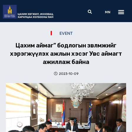
Skip
Me
Search
to
MN
content
EVENT
Цахим аймаг” бодлогын зөвлөмжийг
хэрэгжүүлэх ажлын хэсэг Увс аймагт
ажиллаж байна
2023-10-09