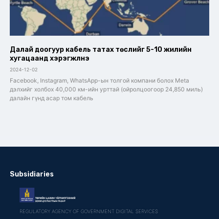
Далай доогуур кабель татах төслийг 5-10 жилийн
хугацаанд хэрэгжүүлнэ
2024-12-02
Facebook, Instagram, WhatsApp-ын толгой компани болох Meta
дэлхийг холбох 40,000 км-ийн урттай (ойролцоогоор 24,850 миль)
далайн гүнд асар том кабель
Subsidiaries
REGULATORY AGENCY OF GOVERNMENT DIGITAL SERVICES