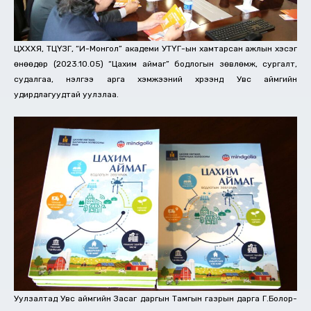
ЦХХХЯ, ТЦҮЗГ, “И-Монгол” академи УТҮГ-ын хамтарсан ажлын хэсэг
өнөөдөр (2023.10.05) “Цахим аймаг” бодлогын зөвлөмж, сургалт,
судалгаа, үнэлгээ арга хэмжээний хүрээнд Увс аймгийн
удирдлагуудтай уулзлаа.
Уулзалтад Увс аймгийн Засаг даргын Тамгын газрын дарга Г.Болор-