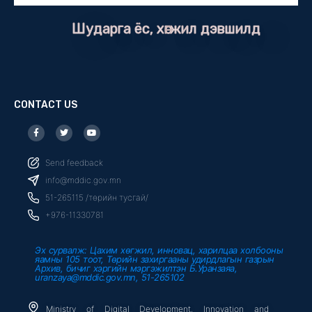
Шударга ёс, хөгжил дэвшилд
CONTACT US
F
T
Y
a
w
o
c
i
u
e
t
t
b
t
u
Send feedback
o
e
b
o
r
e
info@mddic.gov.mn
k
-
51-265115 /төрийн тусгай/
f
+976-11330781
Эх сурвалж: Цахим хөгжил, инновац, харилцаа холбооны
яамны 105 тоот, Төрийн захиргааны удирдлагын газрын
Архив, бичиг хэргийн мэргэжилтэн Б.Уранзаяа,
uranzaya@mddic.gov.mn, 51-265102
Ministry of Digital Development, Innovation and