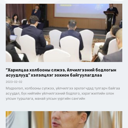
“Харилцаа холбооны сүлжээ, үйлчилгээний бодлогын
асуудлууд” ​хэлэлцүүлэг зохион байгуулагдлаа
2023-02-02
Мэдээлэл, холбооны сүлжээ, үйлчилгээ эрхлэгчдэд тулгарч байгаа
асуудал, бүх нийтийн үйлчилгээний бодлого, хэрэгжилтийн олон
улсын туршлага, манай улсын үүргийн сангийн