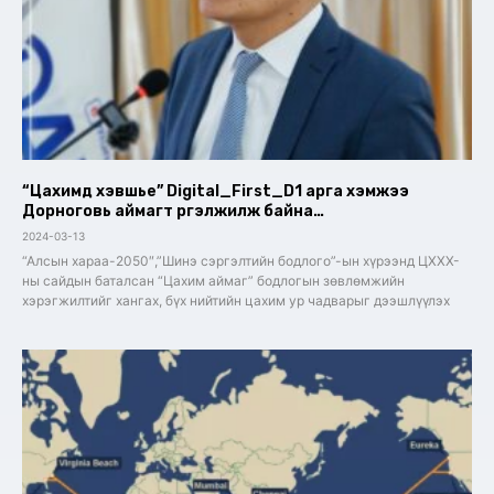
“Цахимд хэвшье” Digital_First_D1 арга хэмжээ
Дорноговь аймагт үргэлжилж байна…
2024-03-13
“Алсын хараа-2050″,”Шинэ сэргэлтийн бодлого”-ын хүрээнд ЦХХХ-
ны сайдын баталсан “Цахим аймаг” бодлогын зөвлөмжийн
хэрэгжилтийг хангах, бүх нийтийн цахим ур чадварыг дээшлүүлэх