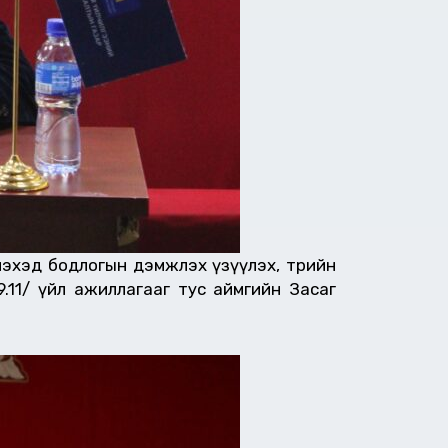
лэхэд бодлогын дэмжлэх үзүүлэх, төрийн
9.11/ үйл ажиллагааг тус аймгийн Засаг