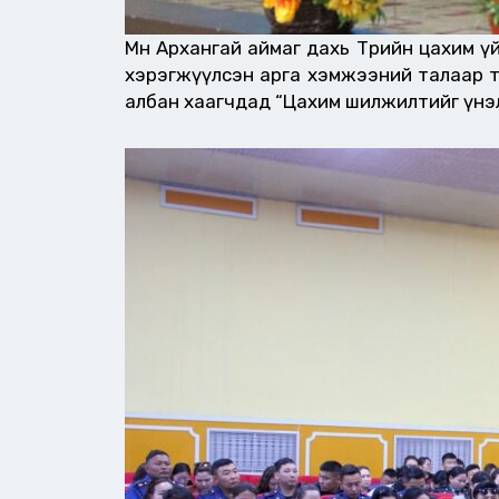
Мөн Архангай аймаг дахь Төрийн цахим
хэрэгжүүлсэн арга хэмжээний талаар т
албан хаагчдад “Цахим шилжилтийг үнэлэ