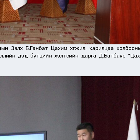
ын Зөвлөх Б.Ганбат Цахим хөгжил, харилцаа холбоо
лийн дэд бүтцийн хэлтсийн дарга Д.Батбаяр “Цахи