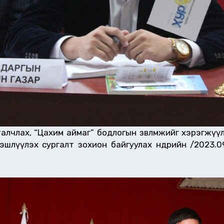
лчлах, “Цахим аймаг” бодлогын зөвлөмжийг хэрэгжүү
лүүлэх сургалт зохион байгуулах өнөөдрийн /2023.0