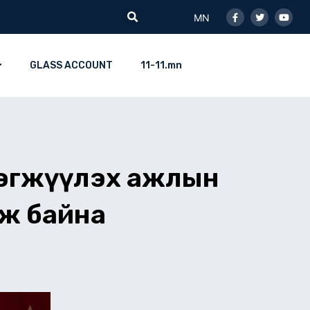
Facebook-
Twitter
Youtu
Search
f
MN
GLASS ACCOUNT
11-11.mn
рэгжүүлэх ажлын
аж байна