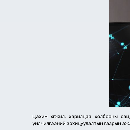
Цахим хөгжил, харилцаа холбооны сай
үйлчилгээний зохицуулалтын газрын аж