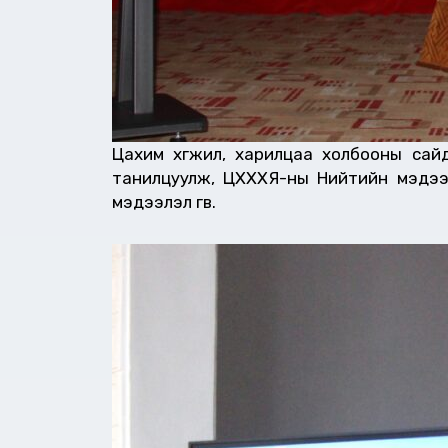
Цахим хөгжил, харилцаа холбооны сайд
танилцуулж, ЦХХХЯ-ны Нийтийн мэдээл
мэдээлэл өгөв.