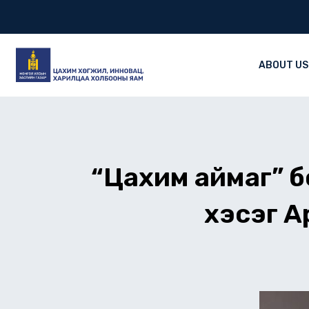
Skip
to
content
ABOUT US
“Цахим аймаг” 
хэсэг А