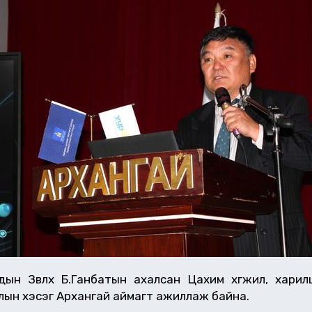
дын Зөвлөх Б.Ганбатын ахалсан Цахим хөгжил, хари
лын хэсэг Архангай аймагт ажиллаж байна.