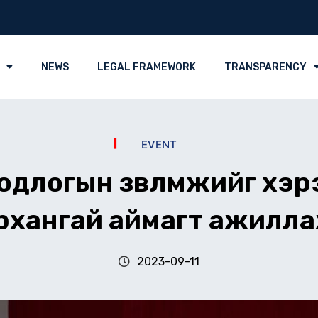
NEWS
LEGAL FRAMEWORK
TRANSPARENCY
EVENT
бодлогын зөвлөмжийг хэ
рхангай аймагт ажилл
2023-09-11