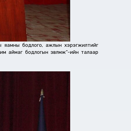
ны яамны бодлого, ажлын хэрэгжилтийг
м аймаг бодлогын зөвлөмж”-ийн талаар