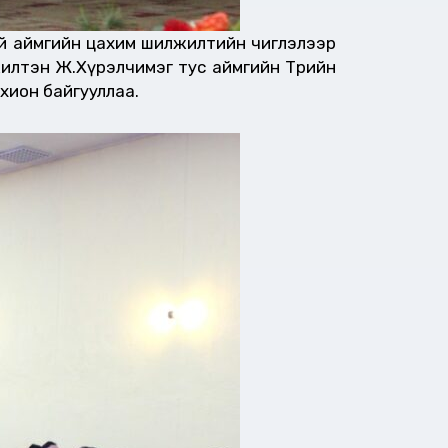
ай аймгийн цахим шилжилтийн чиглэлээр
илтэн Ж.Хүрэлчимэг тус аймгийн Төрийн
хион байгууллаа.