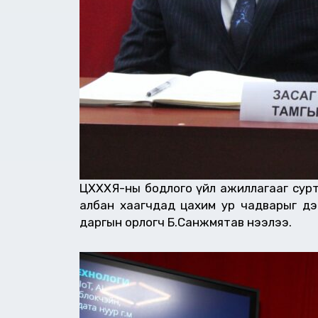
ЦХХХЯ-ны бодлого үйл ажиллагааг сурта
албан хаагчдад цахим ур чадварыг дээш
даргын орлогч Б.Санжмятав нээлээ.