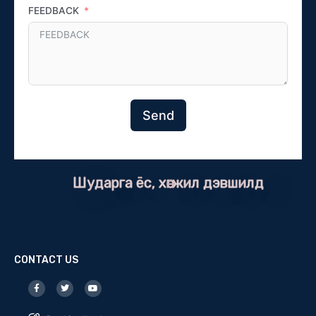
FEEDBACK
Send
Шударга ёс, хөгжил дэвшилд
CONTACT US
F
T
Y
a
w
o
c
i
u
e
t
t