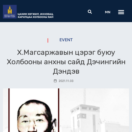
Skip
Me
Search
to
MN
content
EVENT
Х.Магсаржавын цэрэг буюу
Холбооны анхны сайд Дэчингийн
Дэндэв
2021.11.03