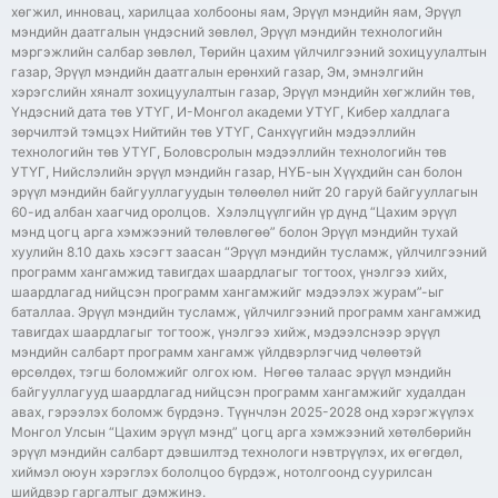
хөгжил, инновац, харилцаа холбооны яам, Эрүүл мэндийн яам, Эрүүл
мэндийн даатгалын үндэсний зөвлөл, Эрүүл мэндийн технологийн
мэргэжлийн салбар зөвлөл, Төрийн цахим үйлчилгээний зохицуулалтын
газар, Эрүүл мэндийн даатгалын ерөнхий газар, Эм, эмнэлгийн
хэрэгслийн хяналт зохицуулалтын газар, Эрүүл мэндийн хөгжлийн төв,
Үндэсний дата төв УТҮГ, И-Монгол академи УТҮГ, Кибер халдлага
зөрчилтэй тэмцэх Нийтийн төв УТҮГ, Санхүүгийн мэдээллийн
технологийн төв УТҮГ, Боловсролын мэдээллийн технологийн төв
УТҮГ, Нийслэлийн эрүүл мэндийн газар, НҮБ-ын Хүүхдийн сан болон
эрүүл мэндийн байгууллагуудын төлөөлөл нийт 20 гаруй байгууллагын
60-ид албан хаагчид оролцов. Хэлэлцүүлгийн үр дүнд “Цахим эрүүл
мэнд цогц арга хэмжээний төлөвлөгөө” болон Эрүүл мэндийн тухай
хуулийн 8.10 дахь хэсэгт заасан “Эрүүл мэндийн тусламж, үйлчилгээний
программ хангамжид тавигдах шаардлагыг тогтоох, үнэлгээ хийх,
шаардлагад нийцсэн программ хангамжийг мэдээлэх журам”-ыг
баталлаа. Эрүүл мэндийн тусламж, үйлчилгээний программ хангамжид
тавигдах шаардлагыг тогтоож, үнэлгээ хийж, мэдээлснээр эрүүл
мэндийн салбарт программ хангамж үйлдвэрлэгчид чөлөөтэй
өрсөлдөх, тэгш боломжийг олгох юм. Нөгөө талаас эрүүл мэндийн
байгууллагууд шаардлагад нийцсэн программ хангамжийг худалдан
авах, гэрээлэх боломж бүрдэнэ. Түүнчлэн 2025-2028 онд хэрэгжүүлэх
Монгол Улсын “Цахим эрүүл мэнд” цогц арга хэмжээний хөтөлбөрийн
эрүүл мэндийн салбарт дэвшилтэд технологи нэвтрүүлэх, их өгөгдөл,
хиймэл оюун хэрэглэх бололцоо бүрдэж, нотолгоонд суурилсан
шийдвэр гаргалтыг дэмжинэ.