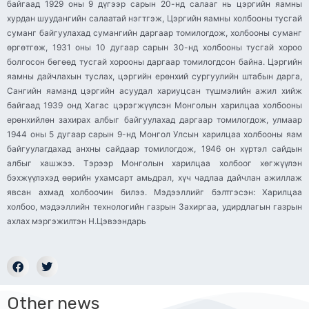
байгаад 1929 оны 9 дүгээр сарын 20-нд салааг нь цэргийн яамны
хурдан шуудангийн салаатай нэгтгэж, Цэргийн яамны холбооны тусгай
суманг байгуулахад сумангийн даргаар томилогдож, холбооны суманг
өргөтгөж, 1931 оны 10 дугаар сарын 30-нд холбооны тусгай хороо
болгосон бөгөөд тусгай хорооны даргаар томилогдсон байна. Цэргийн
яамны дайчлахын туслах, цэргийн ерөнхий сургуулийн штабын дарга,
Сангийн яаманд цэргийн асуудал хариуцсан түшмэлийн ажил хийж
байгаад 1939 онд Хагас цэрэгжүүлсэн Монголын харилцаа холбооны
ерөнхийлөн захирах албыг байгуулахад даргаар томилогдож, улмаар
1944 оны 5 дугаар сарын 9-нд Монгол Улсын харилцаа холбооны яам
байгуулагдахад анхны сайдаар томилогдож, 1946 он хүртэл сайдын
албыг хашжээ. Тэрээр Монголын харилцаа холбоог хөгжүүлэн
бэхжүүлэхэд өөрийн ухамсарт амьдрал, хүч чадлаа дайчлан ажиллаж
явсан ахмад холбоочин билээ. Мэдээллийг бэлтгэсэн: Харилцаа
холбоо, мэдээллийн технологийн газрын Захиргаа, удирдлагын газрын
ахлах мэргэжилтэн Н.Цэвээндарь
Other news