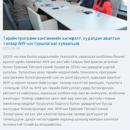
Төрийн программ хангамжийн хөгжүүлэлт, худалдан авалтын
талаар АНУ-ын туршлагаас хуваалцав
2023-09-06
ЦХХХ-ны яам болон мэдээллийн технологи, харилцаа холбооны бизнес
эрхлэгчдийн төлөөлөл АНУ-ын засгийн газрын бие даасан агентлаг
болох Ерөнхий Үйлчилгээний Захиргаа /GSA/-ны удирдлагуудтай
уулзлаа. Уулзалтын үеэр төрийн мэдээллийн технологи, программ
хангамжийн бүтээгдэхүүний сонгон шалгаруулалт, худалдан авалтыг
АНУ-д хэрхэн зохион байгуулдаг талаар нээлттэй ярилцаж, туршлага
солилцов. GSA нь АНУ-ын төрийн байгууллагуудад бүтээгдэхүүн,
үйлчилгээ нийлүүлэх, харилцаа холбоогоор ханган нийлүүлж, холбооны
ажилчдыг тээвэр, оффисын орон зайгаар хангаж, засгийн газрын
хэмжээнд зардлыг бууруулах бодлого болон удирдлагын бусад
ажлуудыг боловсруулдаг юм. АНУ-ын Ерөнхий Үйлчилгээний
Захиргааны зүгээс үйл ажиллагааныхаа талаар дэлгэрэнгүй
танилцуулж, дээрх чиглэлүүдийн хүрээнд цаашид хамтран ажиллах
боломжтой тухайгаа илэрхийллээ.