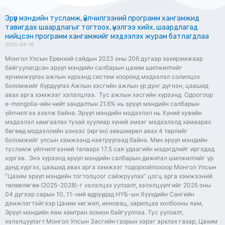
Эрүүл мэндийн тусламж, үйлчилгээний программ хангамжид
тавигдах шаардлагыг тогтоох, үнэлгээ хийх, шаардлагад
нийцсэн программ хангамжийг мэдээлэх журам батлагдлаа
2025-04-16
Монгол Улсын Ерөнхий сайдын 2023 оны 206 дугаар захирамжаар
байгуулагдсан эрүүл мэндийн салбарын цахим шилжилтийг
эрчимжүүлэх ажлын хүрээнд систем хооронд мэдээлэл солилцох
боломжийг бүрдүүлэх Ажлын хэсгийн ажлын үр дүнг дүгнэн, цаашид
авах арга хэмжээг хэлэлцлээ. Тус ажлын хэсгийн хүрээнд Одоогоор
e-mongolia-ийн нийт хандалтын 21.6% нь эрүүл мэндийн салбарын
үйлчилгээ эзэлж байна. Эрүүл мэндийн мэдээлэл нь Хүний хувийн
мэдээлэл хамгаалах тухай хуулиар хүний эмзэг мэдээлэлд хамаарах
бөгөөд мэдээллийн эзнээс (иргэн) зөвшөөрөл авах 4 төрлийг
боломжийг улсын хэмжээнд нэвтрүүлээд байна. Мөн эрүүл мэндийн
тусламж үйлчилгээний талаарх 17.5 сая удаагийн мэдэгдлийг иргэдэд
хүргэв. Энэ хүрээнд эрүүл мэндийн салбарын дижитал шилжилтийг үр
дүнд хүргэх, цаашид авах арга хэмжээг тодорхойлохоор Монгол Улсын
“Цахим эрүүл мэндийн тогтолцоог сайжруулах” цогц арга хэмжээний
төлөвлөгөө (2025-2028)-г хэлэлцэх уулзалт, хэлэлцүүлгийг 2025 оны
04 дүгээр сарын 10, 11-ний өдрүүдэд НҮБ-ын Хүүхдийн Сангийн
дэмжлэгтэйгээр Цахим хөгжил, инновац, харилцаа холбооны яам,
Эрүүл мэндийн яам хамтран зохион байгууллаа. Тус уулзалт,
хэлэлцүүлэгт Монгол Улсын Засгийн газрын хэрэг эрхлэх газар, Цахим