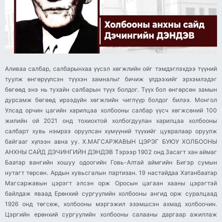
Аливаа салбар, салбарынхаа үүсэл хөгжлийн ойг тэмдэглэхдээ түүний
туулж өнгөрүүлсэн түүхэн замналыг бичиж үлдээхийг эрхэмлэдэг
бөгөөд энэ нь тухайн салбарын түүх болдог. Түүх бол өнгөрсөн замын
дурсамж бөгөөд ирээдүйн хөгжлийн чиглүүр болдог билээ. Монгол
Улсад орчин цагийн харилцаа холбооны салбар үүсч хөгжсөний 100
жилийн ой 2021 онд тохиохтой холбогдуулан харилцаа холбооны
салбарт хувь нэмрээ оруулсан хүмүүний түүхийг цувралаар оруулж
байгааг хүлээн авна уу. Х.МАГСАРЖАВЫН ЦЭРЭГ БУЮУ ХОЛБООНЫ
АНХНЫ САЙД ДЭЧИНГИЙН ДЭНДЭВ Тэрээр 1902 онд Засагт хан аймаг
Баатар вангийн хошуу одоогийн Говь-Алтай аймгийн Бигэр сумын
нутагт төрсөн. Ардын хувьсгалын партизан. 19 настайдаа Хатанбаатар
Магсаржавын цэрэгт элсэн орж Оросын цагаан хааны цэрэгтэй
байлдаж яваад Ерөнхий сургуулийн холбооны ангид орж суралцаад
1926 онд төгсөж, холбооны мэргэжил эзэмшсэн ахмад холбоочин.
Цэргийн ерөнхий сургуулийн холбооны салааны даргаар ажиллаж