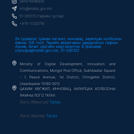
b
t
u
Send feedback
o
e
b
o
r
e
info@mddic.gov.mn
k
-
51-265115 /төрийн тусгай/
f
+976-11330781
Эх сурвалж: Цахим хөгжил, инновац, харилцаа холбооны
яамны 105 тоот, Төрийн захиргааны удирдлагын газрын
Архив, бичиг хэргийн мэргэжилтэн Б.Уранзаяа,
uranzaya@mddic.gov.mn, 51-265102
Ministry of Digital Development, Innovation and
Communications, Mongol Post Office, Sukhbaatar Square
- 1, Peace Avenue, 1st District, Chingeltei District,
Ulaanbaatar 15160-0012
ЦАХИМ ХӨГЖИЛ, ИННОВАЦ, ХАРИЛЦАА ХОЛБООНЫ
ЯАМНЫ ЛОГО ТАТАХ
Лого /Монгол/
Татах
Лого /Англи/
Татах