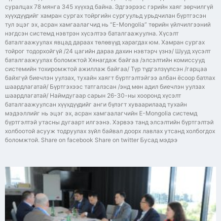
суралцах 78 мянга 345 хүүхэд байна. Эдгээрээс гэрийн хаяг зөрчилгүй
хүүхдүүдийг хамран сургах тойргийн сургуульд урьдчилан бүртгэсэн
тул эцэг эх, асран хамгаалагчид нь “E-Mongоlia” төрийн үйлчилгээний
нэгдсэн системд нэвтрэн хүсэлтээ баталгаажуулна. Хүсэлт
баталгаажуулах явцад дараах төлөвүүд харагдах юм. Хамран сургах
тойрог тодорхойгүй /24 цагийн дараа дахин нэвтэрч үзнэ/ Шууд хүсэлт
баталгаажуулах боломжтой Хянагдаж байгаа /элсэлтийн комиссууд
системийн тохиромжтой ажиллаж байгаа/ Түр түдгэлзүүлсэн /гарцаа
байхгүй биечлэн уулзах, тухайн хаягт бүртгэлтэйгээ албан ёсоор батлах
шаардлагатай/ Бүртгэхээс татгалзсан /энд мөн адил биечлэн уулзах
шаардлагатай/ Наймдугаар сарын 26-30-ны хооронд хүсэлт
баталгаажуулсан хүүхдүүдийг анги бүлэгт хуваарилаад тухайн
мэдээллийг нь эцэг эх, асран хамгаалагчийн E-Mongolia системд
бүртгэлтэй утасны дугаарт илгээнэ. Хэрвээ танд элсэлтийн бүртгэлтэй
холбоотой асууж тодруулах зүйл байвал доорх лавлах утсанд холбогдох
боломжтой. Share on facebook Share on twitter Бусад мэдээ