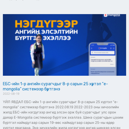
ЕБС-ийн 1-р ангийн сурагчдыг 8-р сарын 25 хүртэл “e-
mongolia” системээр бүртгэнэ
2022-08-19
ҮЙЛ ЯВДАЛ ЕБС-ийн 1-р ангийн сурагчдыг 8-р сарын 25 хүртэл “e-
mongolia” системээр бүртгэнэ 2022.08.19 2022-2023 оны хичээлийн
жилд ЕБС-ийн нэгдүгээр ангид элсэн орж буй сурагчдыг улс орон
даяар E-Mongolia системээр бүртгэж эхэллээ. Шинэ сурагчдын цахим
бүртгэл наймдугаар сарын 19-өөс наймдугаар сарын 25-ны өдөр
хүртэл явагдана. Энэ хичээлийн жилд нэгдүгээр ангид шинээр элсэн