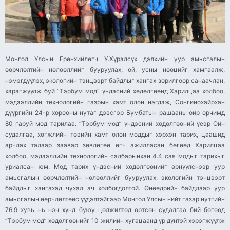
Монгол Улсын Ерөнхийлөгч У.Хүрэлсүх дэлхийн уур амьсгалын
өөрчлөлтийн нөлөөллийг бууруулах, ой, усны нөөцийг хамгаалж,
нэмэгдүүлэх, экологийн тэнцвэрт байдлыг хангах зорилгоор санаачлан,
хэрэгжүүлж буй “Тэрбум мод” үндэсний хөдөлгөөнд Харилцаа холбоо,
мэдээллийн технологийн газрын хамт олон нэгдэж, Сонгинохайрхан
дүүргийн 24-р хорооны нутаг дэвсгэр Бумбатын рашааны ойр орчимд
80 гаруй мод тарилаа. “Тэрбум мод” үндэсний хөдөлгөөний үеэр Ойн
судалгаа, хөгжлийн төвийн хамт олон моддыг хэрхэн тарих, цаашид
арчлах талаар заавар зөвлөгөө өгч ажилласан бөгөөд Харилцаа
холбоо, мэдээллийн технологийн салбарынхан 4.4 сая модыг тарихыг
уриалсан юм. Мод тарих үндэсний хөдөлгөөнийг өрнүүлснээр уур
амьсгалын өөрчлөлтийн нөлөөллийг бууруулах, экологийн тэнцвэрт
байдлыг хангахад чухал ач холбогдолтой. Өнөөдрийн байдлаар уур
амьсгалын өөрчлөлтөөс үүдэлтэйгээр Монгол Улсын нийт газар нутгийн
76.9 хувь нь нэн хүнд буюу цөлжилтөд өртсөн судалгаа бий бөгөөд
“Тэрбум мод” хөдөлгөөнийг 10 жилийн хугацаанд үр дүнтэй хэрэгжүүлж