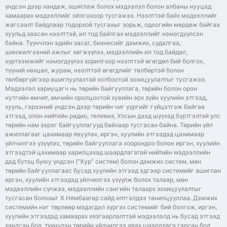
үндсэн дээр хандаж, ашиглаж болох мэдээлэл болон албаны нууцад
хамаарах мэдээллийг ойлгохоор тусгажээ. Нээлттэй байх мэдээллийг
жагсаалт байдлаар тодорхой тусгахыг зорьж, одоогийн мөрдөж байгаа
хуульд заасан нээлттэй, ил тод байлгах мэдээллийг нэмэгдүүлсэн
байна. Түүнчлэн эдийн засаг, бизнесийг дэмжих, судалгаа,
шинжилгээний ажлыг хөгжүүлэх, мэдээллийн ил тод байдал,
хүртээмжийг нэмэгдүүлэх зорилгоор нээлттэй өгөгдөл бий болгох,
түүний нөхцөл, журам, нээлттэй өгөгдлийг төлбөртэй болон
төлбөргүйгээр ашиглуулахтай холбоотой зохицуулалтыг тусгажээ.
Мэдээлэл хариуцагч нь төрийн байгууллага, төрийн болон орон
нутгийн өмчит, өмчийн оролцоотой хувийн эрх зүйн хуулийн этгээд,
хууль, гэрээний үндсэн дээр төрийн чиг үүргийг гүйцэтгэж байгаа
этгээд, олон нийтийн радио, телевиз, Улсын дээд шүүхэд бүртгэлтэй улс
төрийн нам зэрэг байгууллагууд байхаар тусгасан байна. Төрийн үйл
ажиллагааг цахимаар явуулах, иргэн, хуулийн этгээдэд цахимаар
үйлчилгээ үзүүлэх, төрийн байгууллага хоорондоо болон иргэн, хуулийн
этгээдтэй цахимаар харилцахад шаардлагатай нийтийн мэдээллийн
дэд бүтэц буюу үндсэн (“Хур” систем) болон дэмжих систем, мөн
төрийн байгууллагаас бусад хуулийн этгээд эдгээр системийг ашиглан
иргэн, хуулийн этгээдэд үйлчилгээ үзүүлж болох талаар, мөн
мэдээллийн сүлжээ, мэдээллийн сангийн талаарх зохицуулалтыг
тусгасан болохыг Х.Нямбаатар сайд илтгэлдээ танилцууллаа. Дэмжих
системийн нэг төрлөөр мэдэгдэл хүргэх системийг бий болгож, иргэн,
хуулийн этгээдэд хамаарах хязгаарлалттай мэдээлэлд нь бусад этгээд
хандсан бол, түүнчлэн төрийн үйлчилгээ авах шаардлага гарсан бол