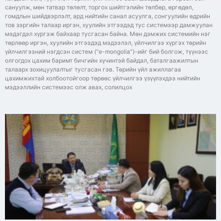
сануулж, мөн татвар төлөлт, торгох шийтгэлийн төлбөр, өргөдөл,
гомдлын шийдвэрлэлт, ард нийтийн санал асуулга, сонгуулийн өдрийн
тов зэргийн талаар иргэн, хуулийн этгээдэд тус системээр дамжуулан
мэдэгдэл хүргэж байхаар тусгасан байна. Мөн дэмжих системийн нэг
төрлөөр иргэн, хуулийн этгээдэд мэдээлэл, үйлчилгээ хүргэх төрийн
үйлчилгээний нэгдсэн систем (“е-mongolia”)-ийг бий болгож, түүнээс
олгогдох цахим баримт бичгийн хүчинтэй байдал, баталгаажилтын
талаарх зохицуулалтыг тусгасан гэв. Төрийн үйл ажиллагаа
цахимжихтай холбоотойгоор төрөөс үйлчилгээ үзүүлэхдээ нийтийн
мэдээллийн системээс олж авах, солилцох