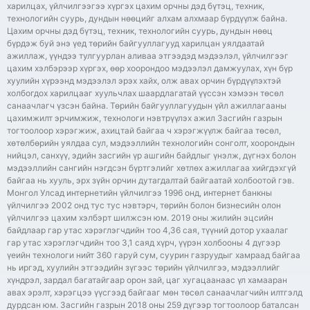
харилцах, үйлчилгээгээ хүргэх цахим орчны дэд бүтэц, техник,
технологийн суурь, дундын нөөцийг алхам алхмаар бүрдүүлж байна.
Цахим орчны дэд бүтэц, техник, технологийн суурь, дундын нөөц
бүрдэж буй энэ үед төрийн байгууллагууд харилцан уялдаатай
ажиллаж, үүндээ тулгуурлан аливаа этгээдэд мэдээлэл, үйлчилгээг
цахим хэлбэрээр хүргэх, өөр хоорондоо мэдээлэл дамжуулах, хүн бүр
хуулийн хүрээнд мэдээлэл эрэх хайх, олж авах орчин бүрдүүлэхтэй
холбогдох харилцааг хуульчлах шаардлагатай үүссэн хэмээн төсөл
санаачлагч үзсэн байна. Төрийн байгууллагуудын үйл ажиллагааны
цахимжилт эрчимжиж, технологи нэвтрүүлэх ажил Засгийн газрын
тогтоолоор хэрэгжиж, ахицтай байгаа ч хэрэгжүүлж байгаа төсөл,
хөтөлбөрийн уялдаа сул, мэдээллийн технологийн сонголт, хоорондын
нийцэл, санхүү, эдийн засгийн үр ашгийн байдлыг үнэлж, дүгнэх болон
мэдээллийн сангийн нэгдсэн бүртгэлийг хөтлөх ажиллагаа хийгдэхгүй
байгаа нь хууль, эрх зүйн орчин дутагдалтай байгаатай холбоотой гэв.
Монгол Улсад интернетийн үйлчилгээ 1996 онд, интернет банкны
үйлчилгээ 2002 онд тус тус нэвтэрч, төрийн болон бизнесийн олон
үйлчилгээ цахим хэлбэрт шилжсэн юм. 2019 оны жилийн эцсийн
байдлаар гар утас хэрэглэгчдийн тоо 4,36 сая, түүний дотор ухаалаг
гар утас хэрэглэгчдийн тоо 3,1 саяд хүрч, үүрэн холбооны 4 дүгээр
үеийн технологи нийт 360 гаруй сум, суурин газруудыг хамраад байгаа
нь иргэд, хуулийн этгээдийн зүгээс төрийн үйлчилгээ, мэдээллийг
хүндрэл, зардал багатайгаар орон зай, цаг хугацаанаас үл хамааран
авах эрэлт, хэрэгцээ үүсгээд байгааг мөн төсөл санаачлагчийн илтгэлд
дурдсан юм. Засгийн газрын 2018 оны 259 дүгээр тогтоолоор баталсан