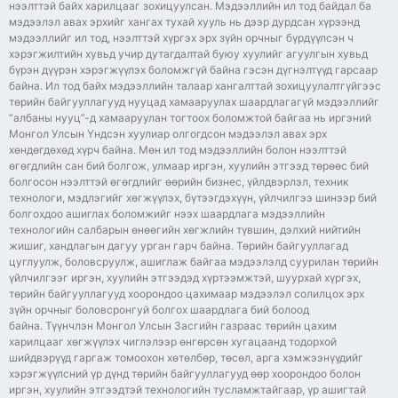
нээлттэй байх харилцааг зохицуулсан. Мэдээллийн ил тод байдал ба
мэдээлэл авах эрхийг хангах тухай хууль нь дээр дурдсан хүрээнд
мэдээллийг ил тод, нээлттэй хүргэх эрх зүйн орчныг бүрдүүлсэн ч
хэрэгжилтийн хувьд учир дутагдалтай буюу хуулийг агуулгын хувьд
бүрэн дүүрэн хэрэгжүүлэх боломжгүй байна гэсэн дүгнэлтүүд гарсаар
байна. Ил тод байх мэдээллийн талаар хангалттай зохицуулалтгүйгээс
төрийн байгууллагууд нууцад хамааруулах шаардлагагүй мэдээллийг
“албаны нууц”-д хамааруулан тогтоох боломжтой байгаа нь иргэний
Монгол Улсын Үндсэн хуулиар олгогдсон мэдээлэл авах эрх
хөндөгдөхөд хүрч байна. Мөн ил тод мэдээллийн болон нээлттэй
өгөгдлийн сан бий болгож, улмаар иргэн, хуулийн этгээд төрөөс бий
болгосон нээлттэй өгөгдлийг өөрийн бизнес, үйлдвэрлэл, техник
технологи, мэдлэгийг хөгжүүлэх, бүтээгдэхүүн, үйлчилгээ шинээр бий
болгохдоо ашиглах боломжийг нээх шаардлага мэдээллийн
технологийн салбарын өнөөгийн хөгжлийн түвшин, дэлхий нийтийн
жишиг, хандлагын дагуу урган гарч байна. Төрийн байгууллагад
цуглуулж, боловсруулж, ашиглаж байгаа мэдээлэлд суурилан төрийн
үйлчилгээг иргэн, хуулийн этгээдэд хүртээмжтэй, шуурхай хүргэх,
төрийн байгууллагууд хоорондоо цахимаар мэдээлэл солилцох эрх
зүйн орчныг боловсронгуй болгох шаардлага бий болоод
байна. Түүнчлэн Монгол Улсын Засгийн газраас төрийн цахим
харилцааг хөгжүүлэх чиглэлээр өнгөрсөн хугацаанд тодорхой
шийдвэрүүд гаргаж томоохон хөтөлбөр, төсөл, арга хэмжээнүүдийг
хэрэгжүүлсний үр дүнд төрийн байгууллагууд өөр хоорондоо болон
иргэн, хуулийн этгээдтэй технологийн тусламжтайгаар, үр ашигтай