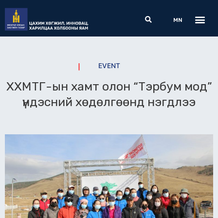
Skip
Me
Search
to
MN
content
EVENT
ХХМТГ-ын хамт олон “Тэрбум мод”
үндэсний хөдөлгөөнд нэгдлээ