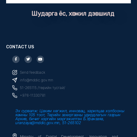
Шударга ёс, хөгжил дэвшилд
CONTACT US
F
T
Y
a
w
o
c
i
u
e
t
t
b
t
u
Send feedback
o
e
b
o
r
e
info@mddic.gov.mn
k
-
51-265115 /төрийн тусгай/
f
+976-11330781
Эх сурвалж: Цахим хөгжил, инновац, харилцаа холбооны
яамны 105 тоот, Төрийн захиргааны удирдлагын газрын
Архив, бичиг хэргийн мэргэжилтэн Б.Уранзаяа,
uranzaya@mddic.gov.mn, 51-265102
Ministry of Digital Development, Innovation and