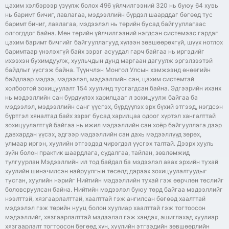
цахим хэлбэрээр үзүүлж болох 496 үйлчилгээний 320 нь буюу 64 хувь
нь баримт бичиг, лавлагаа, мэдээллийн бүрдэл шаарддаг бөгөөд тус
баримт бичиг, лавлагаа, мэдээлэл нь төрийн бусад байгууллагаас
олгогддог байна. Мөн төрийн үйлчилгээний нэгдсэн системээс гардаг
цахим баримт бичгийг байгууллагууд хүлээн зөвшөөрөхгүй, шүүх нотлох
баримтаар үнэлэхгүй байх зэрэг асуудал гарч байгаа нь иргэдийг
ихээхэн бухимдуулж, хуульчдын дунд маргаан дагуулж эргэлзээтэй
байдлыг үүсгэж байна. Түүнчлэн Монгол Улсын хэмжээнд өнөөгийн
байдлаар мэдээ, мэдээлэл, мэдээллийн сан, цахим системтэй
холбоотой зохицуулалт 154 хуулинд тусгагдсан байна. Эдгээрийн ихэнх
нь мэдээллийн сан бүрдүүлэх харилцааг л зохицуулж байгаа ба
мэдээлэл, мэдээллийн санг үүсгэх, бүрдүүлэх эрх бүхий этгээд, нэгдсэн
бүртгэл хяналтад байх зэрэг бусад харилцаа одоог хүртэл хангалттай
зохицуулалтгүй байгаа нь ижил мэдээллийн сан хоёр байгууллага дээр
давхардан үүсэх, эдгээр мэдээллийн сан дахь мэдээллүүд зөрөх,
улмаар иргэн, хуулийн этгээдэд чирэгдэл үүсгэх талтай. Дээрх хууль
зүйн болон практик шаардлага, судалгаа, тайлан, зөвлөмжид
тулгуурлан Мэдээллийн ил тод байдал ба мэдээлэл авах эрхийн тухай
хуулийн шинэчилсэн найруулгын төсөлд дараах зохицуулалтуудыг
тусган, хуулийн нэрийг Нийтийн мэдээллийн тухай гэж өөрчлөн төслийг
боловсруулсан байна. Нийтийн мэдээлэл буюу төрд байгаа мэдээллийг
нээлттэй, хязгаарлалттай, хаалттай гэж ангилсан бөгөөд хаалттай
мэдээлэл гэж төрийн нууц болон хуулиар хаалттай гэж тогтоосон
мэдээллийг, хязгаарлалттай мэдээлэл гэж хандах, ашиглахад хуулиар
хязгаарлалт тогтоосон бөгөөд хүн, хуулийн этгээдийн зөвшөөрлийн