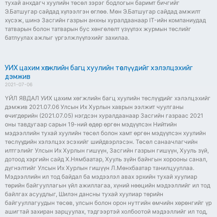
тухай анхдагч хуулийн төсөл зэрэг бодлогын баримт бичгийг
Э.Батшугар сайдад хүлээлгэн өглөө. Мөн Э.Батшугар сайдад амжилт
хүсэж, шинэ Засгийн газрын анхны хуралдаанаар IT-ийн компаниудад
татварын болон татварын бус хөнгөлөлт үзүүлэх журмын төслийг
батлуулах ажлыг үргэлжлүүлэхийг захилаа.
УИХ цахим хөгжлийн багц хуулийн төслүүдийг хэлэлцэхийг
дэмжив
2021-07-06
ҮЙЛ ЯВДАЛ УИХ цахим хөгжлийн багц хуулийн төслүүдийг хэлэлцэхийг
дэмжив 2021.07.06 Улсын Их Хурлын хаврын ээлжит чуулганы
өчигдөрийн (2021.07.05) нэгдсэн хуралдаанаар Засгийн газраас 2021
оны тавдугаар сарын 19-ний өдөр өргөн мэдүүлсэн Нийтийн
мэдээллийн тухай хуулийн төсөл болон хамт өргөн мэдүүлсэн хуулийн
төслүүдийн хэлэлцэх эсэхийг шийдвэрлэсэн. Төсөл санаачлагчийн
илтгэлийг Улсын Их Хурлын гишүүн, Засгийн газрын гишүүн, Хууль зүй,
дотоод хэргийн сайд Х.Нямбаатар, Хууль зүйн байнгын хорооны санал,
дүгнэлтийг Улсын Их Хурлын гишүүн Л.Мөнхбаатар танилцууллаа.
Мэдээллийн ил тод байдал ба мэдээлэл авах эрхийн тухай хуулиар
төрийн байгууллагын үйл ажиллагаа, хүний нөөцийн мэдээллийг ил тод
байлгах асуудлыг, Шилэн дансны тухай хуулиар төрийн
байгууллагуудын төсөв, улсын болон орон нутгийн өмчийн хөрөнгийг үр
ашигтай захиран зарцуулах, тэдгээртэй холбоотой мэдээллийг ил тод,