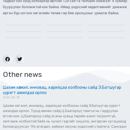
чадвал нэн хүнд хэлбэрээр өртсөн 129 сая га талбайн хэмжээг 4 хувиар
бууруулах боломжтой юм байна. Иймд үндэсний хөдөлгөөнийг дэмжиж
иргэн бүр ногоон хөгжлийн төлөө гар бие оролцохыг уриалж байна.
Other news
Цахим хөгжил, инновац, харилцаа холбооны сайд Э.Батшугар
үүрэгт ажилдаа орлоо
2025-06-18
Цахим хөгжил, инновац, харилцаа холбооны сайд Э.Батшугар үүрэгт
ажилдаа орлоо. Түүнд өмнөх сайд Ц.Баатархүү тамгыгнь гардуулан
өгсөн юм. Ц.Баатархүү сайд асаны хувьд төрийн ажил тасралтгүй,
залгамж холбоотой байх нь чухал гэдгийг онцолж, өнгөрсөн хугацаанд
боловсруулсан “Их өгөгдөл, хиймэл оюуны үндэсний стратеги, Сансрын