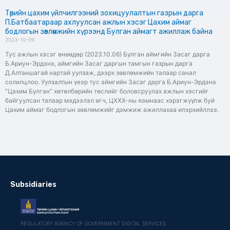
Төрийн цахим үйлчилгээний зохицуулалтын газрын дарга
П.Батбаатараар ахлуулсан ажлын хэсэг Цахим аймаг
бодлогын зөвлөмжийн хүрээнд Булган аймагт ажиллаж байна
2023-10-09
Тус ажлын хэсэг өнөөдөр (2023.10.06) Булган аймгийн Засаг дарга
Б.Ариун-Эрдэнэ, аймгийн Засаг даргын тамгын газрын дарга
Д.Алтаншагай нартай уулзаж, дээрх зөвлөмжийн талаар санал
солилцлоо. Уулзалтын үеэр тус аймгийн Засаг дарга Б.Ариун-Эрдэнэ
“Цахим Булган” хөтөлбөрийн төслийг боловсруулах ажлын хэсгийг
байгуулсан талаар мэдээлэл өгч, ЦХХХ-ны яамнаас хэрэгжүүлж буй
Цахим аймаг бодлогын зөвлөмжийг дэмжиж ажиллахаа илэрхийллээ.
Subsidiaries
REGULATORY AGENCY OF GOVERNMENT DIGITAL SERVICES