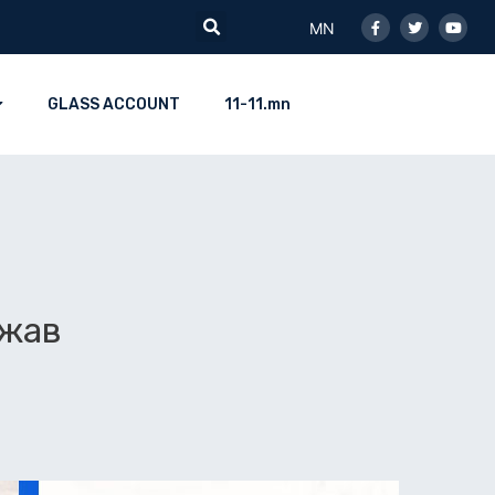
Facebook-
Twitter
Youtu
Search
f
MN
GLASS ACCOUNT
11-11.mn
нжав