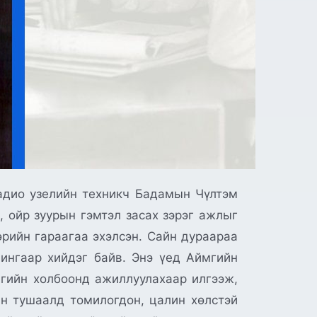
 9, Сэлэнгэ 7, Төв 12, Увс 12, Чойбалсан 10, Ховд 10, Хөвсгөл 13, Хэнтий аймаг 10 авт машинтай болсон байна. Улсын хэмжээнд 1954 оны эцэст шуудан холбооны 61 салбартай, үүнээс 5 нь Улаанбаатар хотод, 19 нь аймгийн төвүүдэд, 33 нь сумдад, 4 нь бусад суурин газарт, шуудангийн 88 хайрцагтай болсон байна. БНМАУ-ын Сайд нарын Зөвлөлийн 1955 оны 52 дугаар тогтоолоор “Шуудангаар явуулах зүйлийг журамтай болгох тухай” тогтоол гарсан нь шуудангийн хөгжил асар их нөлөө үзүүлсэн байна. Улаанбаатар Замын- Үүд чиглэлийн төмөр замын дагуу орших Мааньт, Чойр, Сайншанд, Улаан- Уул, Замын- Үүд зэрэг газруудад холбооны салбарыг ээлж дараатайгаар 1955 оны 3 дугаар сарын 15- наас нээн ажиллуулжээ. БНМАУ-ын Тэргүүний холбоочдын анхдугаар зөвлөгөөнийг 1955 оны 3 дугаар сарын 25-наас 26-ны өдрүүдэд Улаанбаатар хотноо хийж, ажил үйлсээрээ шалгарсан 57 холбоочин оролцсон байна. Тус зөвлөгөөнд “Харилцаа холбооны ашиглалтын байдал, түүнийг сайжруулах арга хэмжээний тухай” МАХН-ын Төв Хорооны тогтоолын биелэлт, харилцаа холбооны одоогийн зорилтын тухай Холбооны сайд Л.Дамдинжав илтгэл тавьжээ. Илтгэлд 1954 онд хийж гүйцэтгэсэн ажлыг 1953 онтой харьцуулахад захидал бичиг 7%, сонин хэвлэл 25%, шуудангийн хүндийн жин 21% тус тус нэмэгдэж, солилцсон сонин хэвлэл, бичиг захидлын 74 % хөдөө орон нутгийг хамарч байна гэж дурьджээ. ЗХУ-ын Засгийн газраас радио нэвтрүүлгийн их хүчний төвийг Улаанбаатар хотод байгуулж туслахаар зөвшөөрснийг үндэслэн Сайд нарын Зөвлөлд радио нэвтрүүлэх төвийн зураг, төлөвлөгөөг гаргаж, судлан шинжлэх мэргэжилтнүүдийг 1956 онд багаан ирүүлэх, холбогдох бүхий л зураг, төсөв, төлөвлөгөөг ЗХУ-ын зураг төлөвлөгөөний газруудын тусламжтай хийж гүйцэтгэх, радио нэвтрүүлэх их хүчний төвийг 1958 оны эцэст ашиглалтад оруулахаар бодож, тоноглолын ажилд оруулах хүсэлтийг ЗХУ-ын Засгийн газарт тавихыг даалгасан нь түүхэн ач холбогдолтой ажил болсон байна. Мөн энэхүү ажилд зориулан боловсон хүчинд анхааран 1957 онд ЗХУ-д 17 хүнийг их хүчний радио станцад, 5 хүнийг радиожуулалтын ажилд, мөн 10 хүнийг дагалдан сургахаар явуулах, ажилчдын оройн сургуулийг Улаанбаатар хотод байгуулах, холбооны үйлчилгээний ажилчдыг орос, хятад, франц хэл бичигт сургах дугуйланг зарим газар хичээллүүлэх, радио сонирхогчдын лавлахыг монгол хэлэнд, Эх орон -52 хүлээн авагчийн зааврыг 3000 ширхэгийг тус тус хэвлүүлэн гаргах, холбооны үйлчилгээг сурталчлах, холбоочдын цалинг шинэчлэн боловсруулах зэрэг асуудлыг Холбооны яамнаас БНМАУ-ын Сайд нарын Зөвлөлд тавьж шийдвэрлүүлж байжээ. Манай улсын харилцаа холбоо, радио нэвтрүүлгийг хөгжүүлэхэд 1957-1960 онд бариулсан Улсын радио нэвтрүүлэх төв, хүлээн авах станц, холбооны төв барилгын цогцолбор нь цар хүрээгээрээ томд тооцогддог билээ. 1957 онд Тээврийн болон Холбооны яамыг нэгтгэн зохион байгуулагдахад Тээврийн сайдаар томилогдон ажиллажээ. Л.Дамдинжав нь харилцаа холбооны салбарыг амжилттай удирдаж байснаас гадна автотээврийн салбарт ихээхэн хувь нэмрээ оруулсан тул тэрээр “Монгол Улсын гавьяат тээвэрчин” цолыг хүртсэн нэгэн эрхэм байса