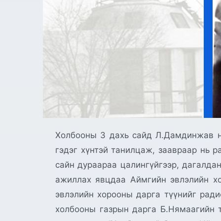
Холбооны 3 дахь сайд Л.Дамдинжав нь 1923 онд мэндэлжээ. Тэрээр бага залуугаасаа радио узелийн техникч Бадамын Чүлтэм гэдэг хүнтэй танилцаж, заавраар нь радио шугамын байдал, радиогийн сонсголыг шалгах, ойр зуурын гэмтэл засах зэрэг ажлыг сайн дураараа цалингүйгээр, дагалдангаар ажиллан радио монтёрын ажил хийж, хөдөлмөрийн гараагаа эхэлсэн. Сайн дураараа ажиллах явцдаа Аймгийн эвлэлийн хорооны даргын заавраар бичээчийн ажлыг тал цалингаар хийдэг байв. Энэ үед Аймгийн эвлэлийн хорооны дарга түүнийг радио узелийн ажилд сонирхолтой гэдгийг анзаарч, аймгийн холбоонд ажиллуулахаар илгээж, холбооны газрын дарга Б.Нямаагийн тушаалаар радио узельд дагалдан техникчийн албан тушаалд томилогдон, цалин хөлстэй орон тооны “Холбоочин” болжээ. Ийнхүү өдрийн цагт радио шугамын засвар үйлчилгээ хийх, айлуудад “дугуй хар” тавих засах, оройн цагаар радио узелийн жижүүрийн ажлыг хийдэг байсан байна. Дарга Б.Нямаа нь 1940 онд Улаанбаатарт Холбооны сургуульд суралцах санал тавьсаныг нь дуртайяа зөвшөөрч байв. Холбооны сургууль тэр үеийн усны гудамжны адагт байх бөгөөд үеийн нөхдийн хамт шамдан суралцахаар сэтгэл шулуудаж, сургууль нь дөнгөж техникум болж байсан тул техникийн бааз суурь хангалтгүй ч сахилга бат зохион байгуулалт сайтай, өндөр мэдлэгтэй багш нартай байжээ. Сурагчид цэрэгжүүлсэн формын хувцастай, жагсаалын сургууль хийдэг байв. Цэрэгжүүлсэн харилцаа холбооны ерөнхий хорооны даргын 1943 оны 5 дугаар сарын 25-ны өдрийн тушаалаар холбооны ангийн төгсөх ангийн сурагчид радио станц, радио зангилаанд дадлага хийж, дараа нь дутуу хичээлээ нөхөн хийж, 12 дугаар сард сургуулиа төгсчээ. Радио нэвтрүүлэх 1 дүгээр станцад дадлагын ажлаа хийж дуусаагүй байхад нь Холбооны ерөнхий газрын захирлын тушаалаар радио нэвтрүүлэх 2 дугаар станцад даргаар томилогдсон байна. Энэхүү станц нь улс орны батлан хамгаалах бодлогын үүднээс 1941-1943 онд шинээр байгуулагдаж радио өргөн нэвтрүүлэг, радио холбоонд ашиглагдаж чухал үүрэг гүйцэтгэжээ. Харилцаа холбоо нь цэрэгжүүлсэн байгууллага байсан болохоор яам нь хариуцлага алдсан хүнийг цээрлүүлэх шоронтой байсан бөгөөд тэрээр дурсамжиндаа “Би дэлхийн 2 дугаар дайны төгсгөл ойртож буй үед цэрэгжүүлсэн харилцаа холбооны яамны радио хэлтсийн даргаар ажиллаж дотоод, гадаадын радио харилцаа, өргөн нэвтрүүлгийн техник, зохион байгуулалтын ажлыг хариуцаж байсан. Нэгэн удаа Увс аймгаас Засгийн газарт ирэх шифрийг цагт нь авч чадаагүйгээс болж Дэчингийн Дэндэв сайд дуудаад чухал яаралтай шифр мэдээг саатуулсан учир таван хоног сахилгад хоригдсон билээ” гэжээ. Түүнчлэн дурсамжиндаа “Холбооны яамны мэдэлд байсан бүх радио нэвтрүүлэх, хүлээн авах станц, зангилаануудыг ажиллагаанд саадгүй байлгах, сонсголыг шалгаж орон нутгаас мэдээ авч, мэдэгдэх үүргийг 1945 оны 8 дугаар сарын 10-нд сайдаас өгсөнийг бэлэн болгоод байтал Маршал Чойбалсан гуай хэдэн хүний хамт орж ирээд ирж, явуут дундаа ёсолж мэндлээд радио зангилаа руу ороод микрофоны дэргэд суулаа. БНМАУ-ын Ерөнхий сайд маань МОНГОЛ УЛСЫГ чөлөөлөх дайнд орох болсныг эндээс зарласан юм” г