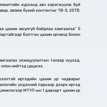
илжилтийн хүрээнд авч хэрэгжүүлж буй
ар, зөвлөмж бүхий контентыг ТВ-5, 25ТВ,
аа цахим аюулгүй байдлаа хамгаалъя” 5
лбартайгаар бэлтгэн цахим орчинд болон
амгаалах зохицуулалтын талаар хүүхэд,
р олон нийтэд цацжээ.
шээлтэй иргэдийн цахим ур чадварыг
нологийн үндэсний паркаар дээрх иргэд
 дэмжлэгээр МТҮП-ын 1 давхарт цахим ур