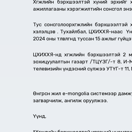
Хөгжлийн бэрхшээлтэй хүний эрхийг 
ажиллагааны хэрэгжилтийн сонсгол энэ с
Тус сонсголоорхөгжлийн бэрхшээлтэй х
хэлэлцэв . Тухайлбал, ЦХИХХЯ-наас Үндэс
2024 оны төлөвлөгөөнд туссан 15 ажлыг гүй
ЦХИХХЯ-нд хөгжлийн бэрхшээлтэй 2 м
зохицуулалтын газарт /ТЦҮЗГ/-т 8, И-
телевизийн үндэсний сүлжээ УТҮГ-т 11,
Өнгөрсөн жил e-mongolia системээр дамж
загварчилж, ангилж оруулжээ.
Үүнд,