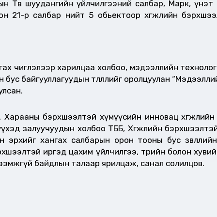
н Төв шуудангийн үйлчилгээний салбар, Марк, үнэт
лон 21-р салбар нийт 5 обьектоор хөгжлийн бэрхшэ
гах чиглэлээр харилцаа холбоо, мэдээллийн технолог
 бус байгууллагуудын төлөөллийг оролцуулан “Мэдээлли
улсан.
 Харааны бэрхшээлтэй хүмүүсийн инновац хөгжлийн 
хэд залуучуудын холбоо ТББ, Хөгжлийн бэрхшээлтэй 
н эрхийг хангах салбарын орон тооны бус зөвлөлий
эрхшээлтэй иргэд цахим үйлчилгээ, төрийн болон хуви
ээмжгүй байдлын талаар ярилцаж, санал солилцов.