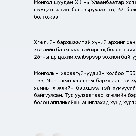
Монгол шуудан ХК нь Улаанбаатар хоты
шуудан ялган боловсруулах төв, 37 бо
болгожээ.
Хөгжлийн бэрхшээлтэй хүний эрхийг хан
хөгжлийн бэрхшээлтэй иргэд болон төрийн
26-ны өдөр цахим хэлбэрээр зохион байгу
Монголын хараагүйчүүдийн холбоо ТББ,
ТББ, Монголын харааны бэрхшээлтэй хүү
яамны хөгжлийн бэрхшээлтэй хүмүүсий
байгуулсан. Тус уулзалтаар хөгжлийн б
болон аппликейшн ашиглахад хүнд хүрт