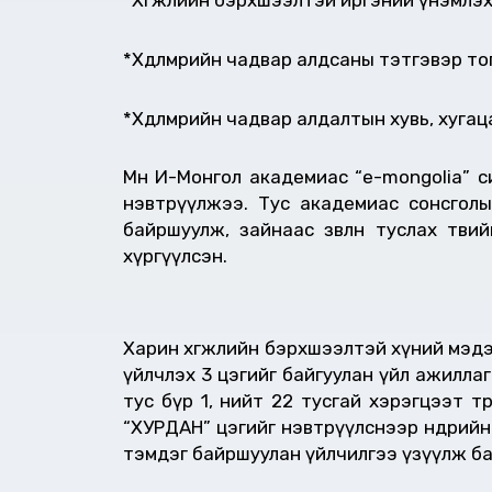
*Хөгжлийн бэрхшээлтэй иргэний үнэмлэ
*Хөдөлмөрийн чадвар алдсаны тэтгэвэр т
*Хөдөлмөрийн чадвар алдалтын хувь, хуга
Мөн И-Монгол академиас “e-mongolia” 
нэвтрүүлжээ. Тус академиас сонсголы
байршуулж, зайнаас зөвлөн туслах тө
хүргүүлсэн.
Харин хөгжлийн бэрхшээлтэй хүний мэдээ
үйлчлэх 3 цэгийг байгуулан үйл ажилла
тус бүр 1, нийт 22 тусгай хэрэгцээт т
“ХУРДАН” цэгийг нэвтрүүлснээр өнөөдри
тэмдэг байршуулан үйлчилгээ үзүүлж ба