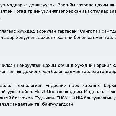
 ур чадварыг дээшлүүлэх, Засгийн газраас цахим ш
лтэй иргэд төрийн үйлчилгээг хэрхэн авах талаар заав
.
ллагаас хүүхдэд зориулан гаргасан “Санготай хамтд
эл дээр хөрвүүлэн, дохионы хэлний болон хадмал тай
чилсэн найруулгын цахим орчинд хүүхдийн эрхийг х
о контентыг дохионы хэл болон хадмал тайлбартайгаа
ээлэл технологийн үндэсний парк харааны бэрх
байгуулж байна. Мөн И-Монгол академи, Мэдээлэл тех
мжтэй болгожээ. Түүнчлэн БНСУ-ын NIA байгууллагын
лэл хандалтын төв” байгуулагдсан.