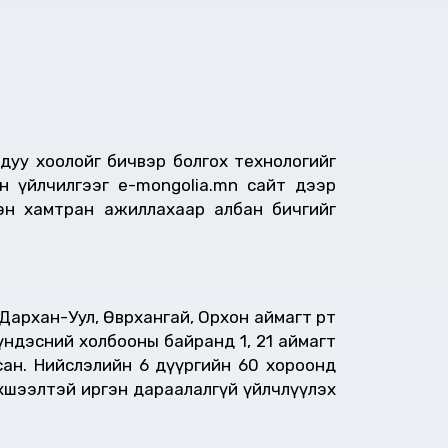
дуу хоолойг бичвэр болгох технологийг
н үйлчилгээг e-mongolia.mn сайт дээр
лэн хамтран ажиллахаар албан бичгийг
ан-Уул, Өвөрхангай, Орхон аймагт өөртөө
үндэсний холбооны байранд 1, 21 аймагт
ан. Нийслэлийн 6 дүүргийн 60 хороонд
рхшээлтэй иргэн дараалалгүй үйлчлүүлэх