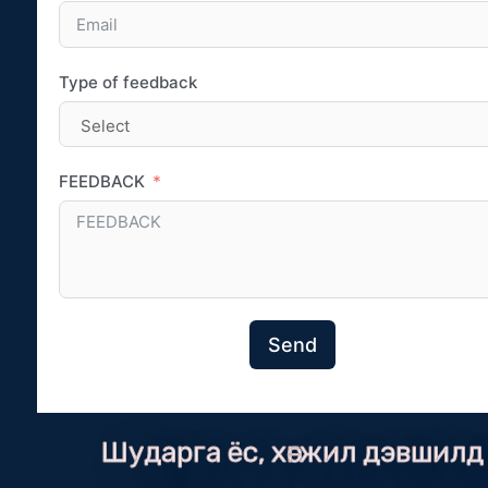
Type of feedback
FEEDBACK
Send
Шударга ёс, хөгжил дэвшилд