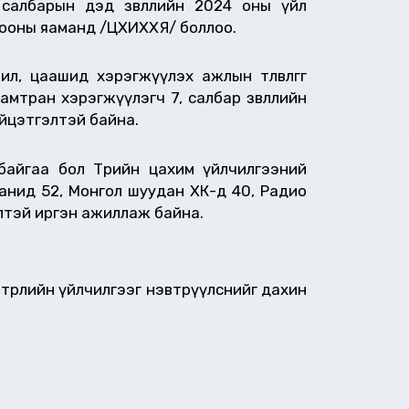
салбарын дэд зөвлөлийн 2024 оны үйл
лбооны яаманд /ЦХИХХЯ/ боллоо.
 цаашид хэрэгжүүлэх ажлын төлөвлөгөөг
хамтран хэрэгжүүлэгч 7, салбар зөвлөлийн
гүйцэтгэлтэй байна.
айгаа бол Төрийн цахим үйлчилгээний
анид 52, Монгол шуудан ХК-д 40, Радио
элтэй иргэн ажиллаж байна.
 төрлийн үйлчилгээг нэвтрүүлснийг дахин