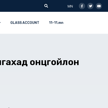
Facebook-
Twitter
Youtu
Search
f
MN
GLASS ACCOUNT
11-11.mn
нгахад онцгойлон