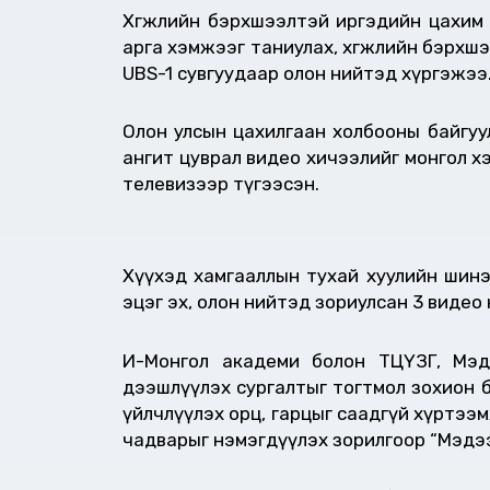
Хөгжлийн бэрхшээлтэй иргэдийн цахим
арга хэмжээг таниулах, хөгжлийн бэрхшээ
UBS-1 сувгуудаар олон нийтэд хүргэжээ
Олон улсын цахилгаан холбооны байгуу
ангит цуврал видео хичээлийг монгол х
телевизээр түгээсэн.
Хүүхэд хамгааллын тухай хуулийн шинэ
эцэг эх, олон нийтэд зориулсан 3 виде
И-Монгол академи болон ТЦҮЗГ, Мэд
дээшлүүлэх сургалтыг тогтмол зохион 
үйлчлүүлэх орц, гарцыг саадгүй хүртээ
чадварыг нэмэгдүүлэх зорилгоор “Мэдээ