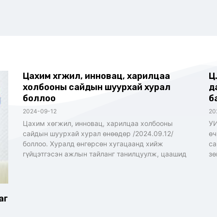
Цахим хөгжил, инновац, харилцаа
Ц
холбооны сайдын шуурхай хурал
д
боллоо
б
2024-09-12
20
Цахим хөгжил, инновац, харилцаа холбооны
УИ
сайдын шуурхай хурал өнөөдөр /2024.09.12/
өч
боллоо. Хуралд өнгөрсөн хугацаанд хийж
са
гүйцэтгэсэн ажлын тайланг танилцуулж, цаашид
зө
аг