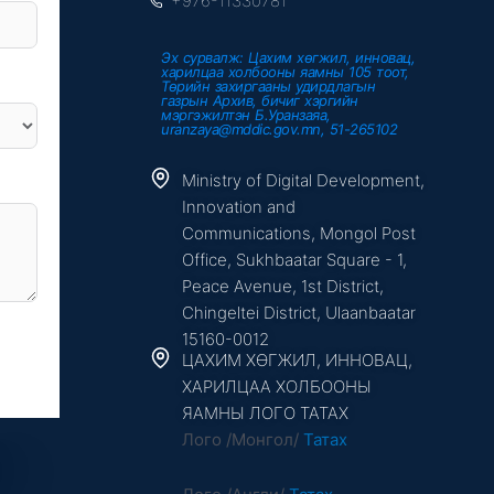
+976-11330781
Эх сурвалж: Цахим хөгжил, инновац,
харилцаа холбооны яамны 105 тоот,
Төрийн захиргааны удирдлагын
газрын Архив, бичиг хэргийн
мэргэжилтэн Б.Уранзаяа,
uranzaya@mddic.gov.mn, 51-265102
Ministry of Digital Development,
Innovation and
Communications, Mongol Post
Office, Sukhbaatar Square - 1,
Peace Avenue, 1st District,
Chingeltei District, Ulaanbaatar
15160-0012
ЦАХИМ ХӨГЖИЛ, ИННОВАЦ,
ХАРИЛЦАА ХОЛБООНЫ
ЯАМНЫ ЛОГО ТАТАХ
Лого /Монгол/
Татах