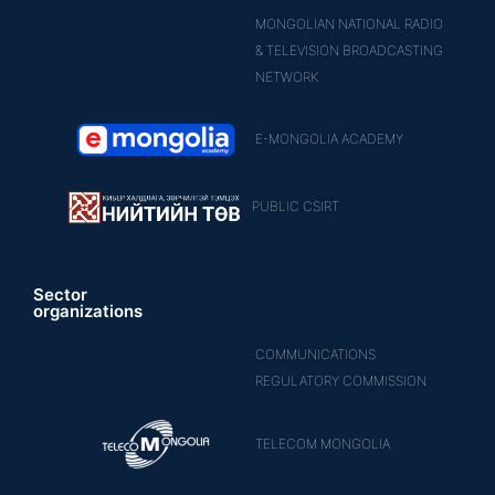
MONGOLIAN NATIONAL RADIO
& TELEVISION BROADCASTING
NETWORK
E-MONGOLIA ACADEMY
PUBLIC CSIRT
Sector
organizations
COMMUNICATIONS
REGULATORY COMMISSION
TELECOM MONGOLIA