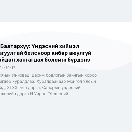
.Баатархүү: Үндэсний хиймэл
агуултай болсноор кибер аюулгүй
айдал хангагдах боломж бүрдэнэ
24-10-17
Х-ын Инновац, цахим бодлогын байнгын хороо
игдөр хуралдлаа. Хуралдаанаар Монгол Улсын
йд, ЗГХЭГ-ын дарга, Сансрын үндэсний
влөлийн дарга Н.Учрал “Үндэсний