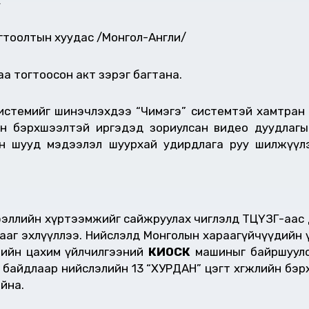
х
огтоолтын хуудас /Монгол-Англи/
цаа тогтоосон акт зэрэг багтана.
системийг шинэчлэхдээ “Чимэгэ” системтэй хамтран 
н бэрхшээлтэй иргэдэд зориулсан видео дуудлагы
вийн шууд мэдээлэл шуурхай удирдлага руу шилжүү
ллийн хүртээмжийг сайжруулах чиглэлд ТЦҮЗГ-аас Дарх
гааг эхлүүллээ. Нийслэлд Монголын хараагүйчүүдийн 
өрийн цахим үйлчилгээний
КИОСК
машиныг байршуулс
йн байдлаар нийслэлийн 13 “ХУРДАН” цэгт хөгжлийн бэ
йна.