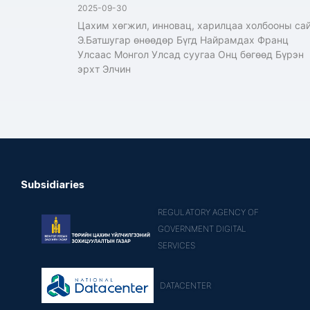
2025-09-30
Цахим хөгжил, инновац, харилцаа холбооны са
Э.Батшугар өнөөдөр Бүгд Найрамдах Франц
Улсаас Монгол Улсад суугаа Онц бөгөөд Бүрэн
эрхт Элчин
Subsidiaries
REGULATORY AGENCY OF
GOVERNMENT DIGITAL
SERVICES
DATACENTER