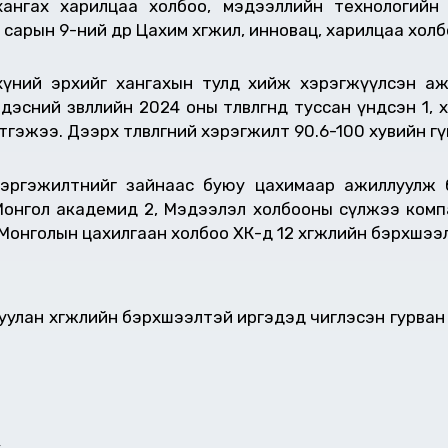
хангах харилцаа холбоо, мэдээллийн технологийн 
арын 9-ний өдөр Цахим хөгжил, инновац, харилцаа хо
үний эрхийг хангахын тулд хийж хэрэгжүүлсэн ажил,
ний зөвлөлийн 2024 оны төлөвлөгөөнд туссан үндсэн 1, 
цэтгэжээ. Дээрх төлөвлөгөөний хэрэгжилт 90.6-100 хувийн 
эргэжилтнийг зайнаас буюу цахимаар ажиллуулж б
Монгол академид 2, Мэдээлэл холбооны сүлжээ комп
 Монголын цахилгаан холбоо ХК-д 12 хөгжлийн бэрхшэ
уулан хөгжлийн бэрхшээлтэй иргэдэд чиглэсэн гурван