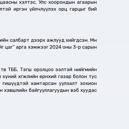
 цаасны хэлтэс, Улс хоорондын агаарын
элтэй иргэн үйлчлүүлэх орц гарцыг бий
ийн салбарт дээрх ажлууд хийгдсэн. Мөн
йг цаг” арга хэмжээг 2024 оны 3-р сарын
төв ТББ, Тэгш оролцоо ээлтэй нийгмийн
хүний хөгжлийн ерөнхий газар болон тус
н гишүүдтэй хамтарсан уулзалт зохион
йн хэвшлийн байгууллагуудын вэб хуудас