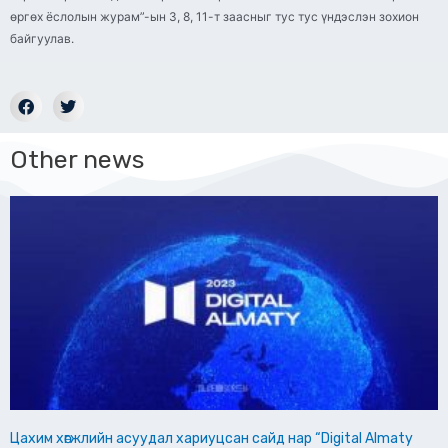
өргөх ёслолын журам”-ын 3, 8, 11-т заасныг тус тус үндэслэн зохион
байгуулав.
Other news
Цахим хөгжлийн асуудал хариуцсан сайд нар “Digital Almaty