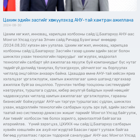
Цахим эдийн засгийг хөгжүүлэхэд АНУ-тай хамтран ажиллана
2024-08-30
Цахим хөгжил, инновац, харилцаа холбооны сайд Ц.Баатархүү АНУ-аас
Монгол Улсад суугаа Элчин сайд Ричард Буанганыг өнөөдөр
/2024.08.30/ хүлээн авч уулзлаа. Цахим хөгжил, инновац, харилцаа
холбооны сайд Ц.Баатархүү: Засгийн газар цахим эдийн засаг болон
шинжлэх ухаан технологийн паркуудыг хөгжүүлэх, мэдээлэл
технологийн салбарт үйл ажиллагаа явуулж буй компаниудыг бүс нутаг
төдийгүй дэлхийд таниулах, бүтээгдэхүүн, үйлчилгээг нь борлуулах
чиглэлд онцгойлон анхаарч байна. Цаашдаа өмнө АНУ-тай хийсэн яриа
хэлэлцээг үргэлжлүүлж, хамтын ажиллагааг шинэ шатанд гаргахаар
ажиллаж буйгаа онцоллоо. Түүнчлэн төлбөр тооцооны системүүдийг
нэвтрүүлэх, туршлага судлах, кибер аюулгүй байдлын хүний нөөцийг
чадавхжуулах чиглэлд хамтын ажиллагааг үргэлжлүүлэн, гарааны
бизнесийг бойжуулдаг АНУ-ын тэргүүн туршлагаас судлан, шинжлэх
ухаан, мэдээллийн технологийн салбарын хууль эрх зүй, эдийн засгийн
таатай эко системээр дэмжсэн жишиг паркийг Монгол Улсад байгуулж,
Ази тивийг холбосон төв болох зорилго, эрмэлзэлтэй байгаагаа
илэрхийлэв. Үүний зэрэгцээ, ЦХИХХ-ны сайд Ц.Баатархүү салбарын
хувийн хэвшлийн аж ахуй нэгжүүдтэй Баасан гарагт уулзаж байгаа
бөгөөд уулзалтаас гарсан тодорхой саналуудыг АНУ-аас Монгол Улсад