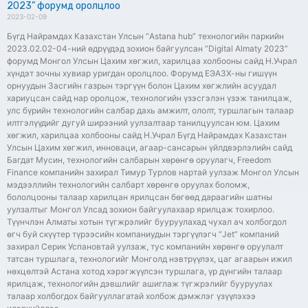
2023” форумд оролцлоо
2023-02-09
Бүгд Найрамдах Казахстан Улсын “Astana hub” технологийн паркийн
2023.02.02-04-ний өдрүүдэд зохион байгуулсан “Digital Almaty 2023”
форумд Монгол Улсын Цахим хөгжил, харилцаа холбооны сайд Н.Учрал
хүндэт зочны хувиар уригдан оролцлоо. Форумд ЕЭАЗХ-ны гишүүн
орнуудын Засгийн газрын тэргүүн болон Цахим хөгжлийн асуудал
хариуцсан сайд нар оролцож, технологийн үзэсгэлэн үзэж танилцаж,
улс бүрийн технологийн салбар дахь амжилт, ололт, туршлагын талаар
илтгэлүүдийг дугуй ширээний уулзалтаар танилцуулсан юм. Цахим
хөгжил, харилцаа холбооны сайд Н.Учрал Бүгд Найрамдах Казахстан
Улсын Цахим хөгжил, инноваци, агаар-сансарын үйлдвэрлэлийн сайд
Багдат Мусин, технологийн салбарын хөрөнгө оруулагч, Freedom
Finance компанийн захирал Тимур Турлов нартай уулзаж Монгол Улсын
мэдээллийн технологийн салбарт хөрөнгө оруулах боломж,
бололцооны талаар харилцан ярилцсан бөгөөд дараагийн шатны
уулзалтыг Монгол Улсад зохион байгуулахаар ярилцаж тохирлоо.
Түүнчлэн Алматы хотын түгжрэлийг бууруулахад чухал ач холбогдол
өгч буй скүүтер түрээсийн компаниудын тэргүүлэгч “Jet” компаний
захирал Серик Успановтай уулзаж, тус компанийн хөрөнгө оруулалт
татсан туршлага, технологийг Монголд нэвтрүүлэх, цаг агаарын ижил
нөхцөлтэй Астана хотод хэрэгжүүлсэн туршлага, үр дүнгийн талаар
ярилцаж, технологийн дэвшлийг ашиглаж түгжрэлийг бууруулах
талаар холбогдох байгууллагатай холбож дэмжлэг үзүүлэхээ