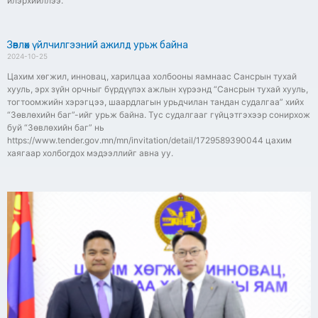
илэрхийллээ.
Зөвлөх үйлчилгээний ажилд урьж байна
2024-10-25
Цахим хөгжил, инновац, харилцаа холбооны яамнаас Сансрын тухай
хууль, эрх зүйн орчныг бүрдүүлэх ажлын хүрээнд “Сансрын тухай хууль,
тогтоомжийн хэрэгцээ, шаардлагын урьдчилан тандан судалгаа” хийх
“Зөвлөхийн баг”-ийг урьж байна. Тус судалгааг гүйцэтгэхээр сонирхож
буй “Зөвлөхийн баг” нь
https://www.tender.gov.mn/mn/invitation/detail/1729589390044 цахим
хаягаар холбогдох мэдээллийг авна уу.