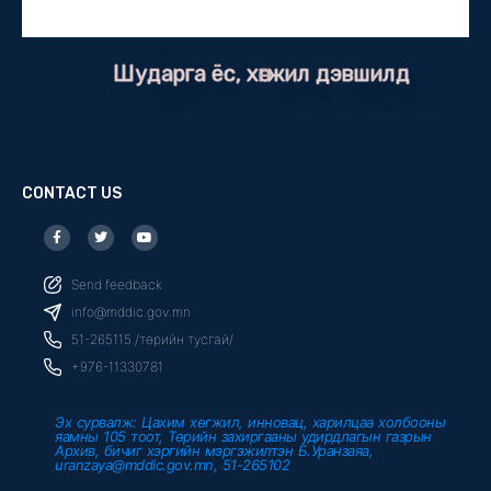
Шударга ёс, хөгжил дэвшилд
CONTACT US
F
T
Y
a
w
o
c
i
u
e
t
t
b
t
u
Send feedback
o
e
b
o
r
e
info@mddic.gov.mn
k
-
51-265115 /төрийн тусгай/
f
+976-11330781
Эх сурвалж: Цахим хөгжил, инновац, харилцаа холбооны
яамны 105 тоот, Төрийн захиргааны удирдлагын газрын
Архив, бичиг хэргийн мэргэжилтэн Б.Уранзаяа,
uranzaya@mddic.gov.mn, 51-265102