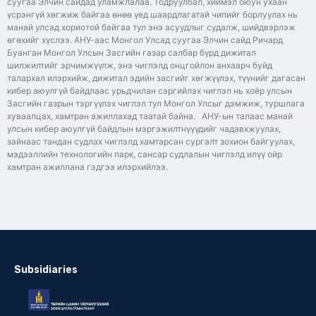
суугаа Элчин сайдад уламжлалаа. Тодруулбал, хиймэл оюун ухаан
үсрэнгүй хөгжиж байгаа өнөө үед шаардлагатай чипийг борлуулах нь
манай улсад хориотой байгаа тул энэ асуудлыг судалж, шийдвэрлэж
өгөхийг хүслээ. АНУ-аас Монгол Улсад суугаа Элчин сайд Ричард
Буанган Монгол Улсын Засгийн газар салбар бүрд дижитал
шилжилтийг эрчимжүүлж, энэ чиглэлд онцгойлон анхаарч буйд
талархал илэрхийж, дижитал эдийн засгийг хөгжүүлэх, түүнийг дагасан
кибер аюулгүй байдлаас урьдчилан сэргийлэх чиглэл нь хоёр улсын
Засгийн газрын тэргүүлэх чиглэл тул Монгол Улсыг дэмжиж, туршлага
хуваалцах, хамтран ажиллахад таатай байна. АНУ-ын талаас манай
улсын кибер аюулгүй байдлын мэргэжилтнүүүдийг чадавхжуулах,
зайнаас тандан судлах чиглэлд хамтарсан сургалт зохион байгуулах,
мэдээллийн технологийн парк, сансар судлалын чиглэлд илүү ойр
хамтран ажиллана гэдгээ илэрхийлээ.
Subsidiaries