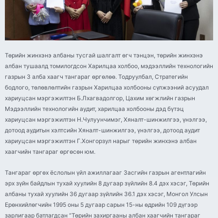
Төрийн жинхэнэ албаны тусгай шалгалт өгч тэнцэн, төрийн жинхэнэ
албан тушаалд томилогдсон Харилцаа холбоо, мэдээллийн технологийн
газрын 3 алба хаагч тангараг өргөлөө. Тодруулбал, Стратегийн
бодлого, төлөвлөлтийн газрын Харилцаа холбооны сүлжээний асуудал
хариуцсан мэргэжилтэн Б.Лхагвадолгор, Цахим хөгжлийн газрын
Мэдээллийн технологийн аудит, харилцаа холбооны дэд бүтэц
хариуцсан мэргэжилтэн Н.Чулуунчимэг, Хяналт-шинжилгээ, үнэлгээ,
дотоод аудитын хэлтсийн Хяналт-шинжилгээ, үнэлгээ, дотоод аудит
хариуцсан мэргэжилтэн Г.Хонгорзул нарыг төрийн жинхэнэ албан
хаагчийн тангараг өргөсөн юм.
Тангараг өргөх ёслолын үйл ажиллагааг Засгийн газрын агентлагийн
эрх зүйн байдлын тухай хуулийн 8 дугаар зүйлийн 8.4 дэх хэсэг, Төрийн
албаны тухай хуулийн 36 дугаар зүйлийн 36.1 дэх хэсэг, Монгол Улсын
Ерөнхийлөгчийн 1995 оны 5 дугаар сарын 15-ны өдрийн 109 дүгээр
зарлигаар батлагдсан “Төрийн захиргааны албан хаагчийн тангараг