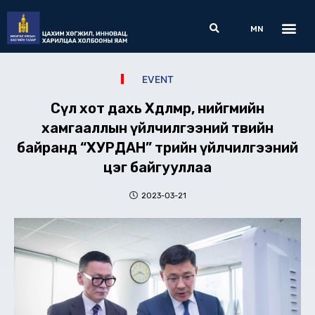
Skip
Me
Search
to
MN
content
EVENT
Сөүл хот дахь Хөдөлмөр, нийгмийн
хамгааллын үйлчилгээний төвийн
байранд “ХУРДАН” төрийн үйлчилгээний
цэг байгууллаа
2023-03-21