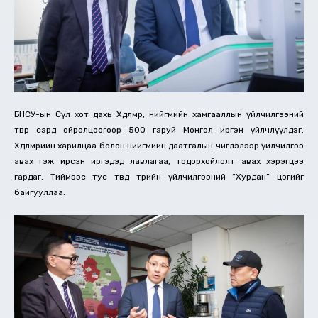
БНСУ-ын Сөүл хот дахь Хөдөлмөр, нийгмийн хамгааллын үйлчилгээний
төвөөр сард ойролцоогоор 500 гаруй Монгол иргэн үйлчлүүлдэг.
Хөдөлмөрийн харилцаа болон нийгмийн даатгалын чиглэлээр үйлчилгээ
авах гэж ирсэн иргэдэд лавлагаа, тодорхойлолт авах хэрэгцээ
гардаг. Тиймээс тус төвд төрийн үйлчилгээний “Хурдан” цэгийг
байгууллаа.