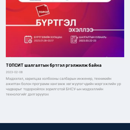
ТОПСИТ шалгалтын бүртгэл үргэлжилж байна
2023-02-08
Мэдээлэл, харилцаа холбооны салбарын инженер, техникийн
ажилтан болон программ хангамж хөгжүүлэгчдийн мэргэжлийн ур
чадварыг тодорхойлох зорилготой БНСУ-ын мэдээллийн
технологийг дэлгэрүүлэх