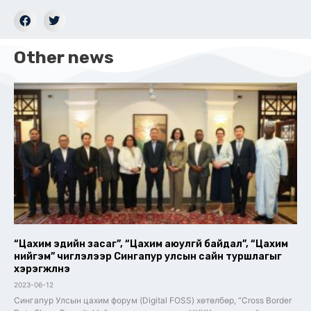
Other news
“Цахим эдийн засаг”, “Цахим аюулгүй байдал”, “Цахим
нийгэм” чиглэлээр Сингапур улсын сайн туршлагыг
хэрэгжүүлнэ
2023-06-12
Сингапур Улсын цахим форум (Digital FOSS) хөтөлбөр, “Cross Border