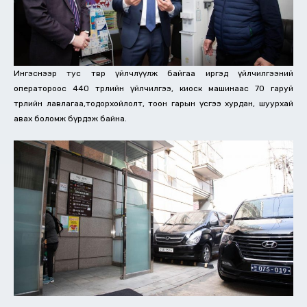
Ингэснээр тус төвөөр үйлчлүүлж байгаа иргэд үйлчилгээний
оператороос 440 төрлийн үйлчилгээ, киоск машинаас 70 гаруй
төрлийн лавлагаа,тодорхойлолт, тоон гарын үсгээ хурдан, шуурхай
авах боломж бүрдэж байна.