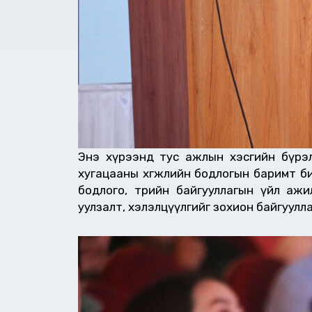
Энэ хүрээнд тус ажлын хэсгийн бүрэлд
хугацааны хөгжлийн бодлогын баримт би
бодлого, төрийн байгууллагын үйл а
уулзалт, хэлэлцүүлгийг зохион байгуулла