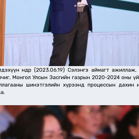
эхүүн өнөөдөр (2023.06.19) Сэлэнгэ аймагт ажиллаж
чиг, Монгол Улсын Засгийн газрын 2020-2024 оны үйл
жиллагааны шинэтгэлийн хүрээнд процессын дахин 
а.