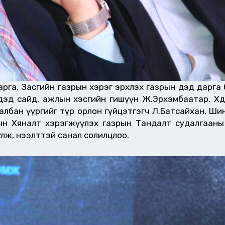
рга, Засгийн газрын хэрэг эрхлэх газрын дэд дарга б
эд сайд, ажлын хэсгийн гишүүн Ж.Эрхэмбаатар, Хөдө
лбан үүргийг түр орлон гүйцэтгэгч Л.Батсайхан, Шин
азрын Хяналт хэрэгжүүлэх газрын Тандалт судалгааны
улж, нээлттэй санал солилцлоо.