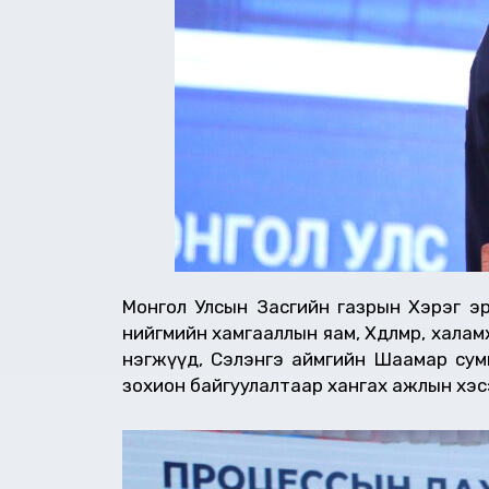
Монгол Улсын Засгийн газрын Хэрэг эр
нийгмийн хамгааллын яам, Хөдөлмөр, хал
нэгжүүд, Сэлэнгэ аймгийн Шаамар сум
зохион байгуулалтаар хангах ажлын хэс