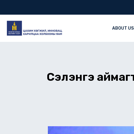
Skip
to
content
ABOUT US
Сэлэнгэ аймаг