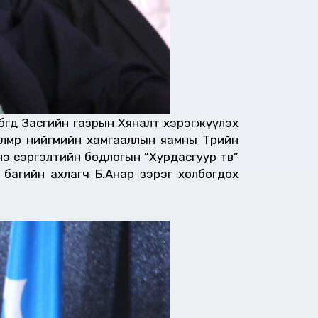
өгөөд Засгийн газрын Хяналт хэрэгжүүлэх
лмөр нийгмийн хамгааллын яамны Төрийн
э сэргэлтийн бодлогын “Хурдасгуур төв”
 багийн ахлагч Б.Анар зэрэг холбогдох