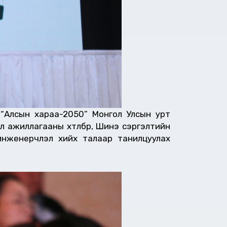
, “Алсын хараа-2050” Монгол Улсын урт
 ажиллагааны хөтөлбөр, Шинэ сэргэлтийн
инженерчлэл хийх талаар танилцуулах