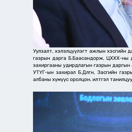
Уулзалт, хэлэлцүүлэгт ажлын хэсгийн да
газрын дарга Б.Баасандорж, ЦХХХ-ны д
захиргааны удирдлагын газрын даргын а
УТҮГ-ын захирал Б.Дөлгөөн, Засгийн г
албаны хүмүүс оролцон, илтгэл танилцу