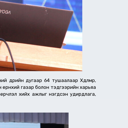
 өдрийн дугаар 64 тушаалаар Хөдөлмөр,
н ерөнхий газар болон тэдгээрийн харьяа
ерчлэл хийх ажлыг нэгдсэн удирдлага,