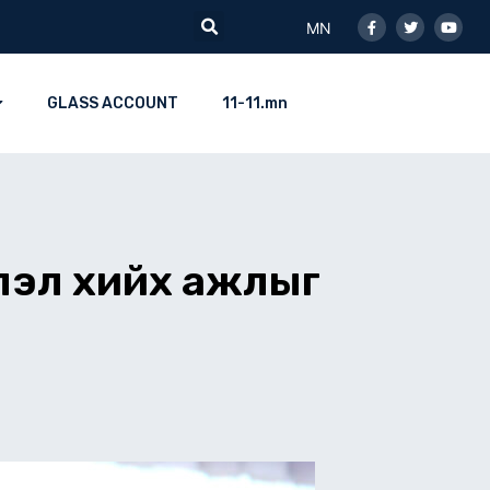
Facebook-
Twitter
Youtu
Search
f
MN
GLASS ACCOUNT
11-11.mn
лэл хийх ажлыг