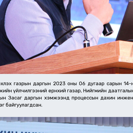
хлэх газрын даргын 2023 оны 06 дугаар сарын 14-ний
амжийн үйлчилгээний ерөнхий газар, Нийгмийн даатгалы
ын Засаг даргын хэмжээнд процессын дахин инжен
эг байгуулагдсан.