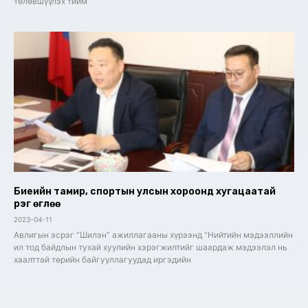
төлөвшүүлэх тийм
Биеийн тамир, спортын улсын хороонд хугацаатай
үүрэг өглөө
2023-04-11
Авлигын эсрэг “Шилэн” ажиллагааны хүрээнд “Нийтийн мэдээллийн
ил тод байдлын тухай хуулийн хэрэгжилтийг шаардаж мэдээлэл нь
хаалттай төрийн байгууллагуудад иргэдийн