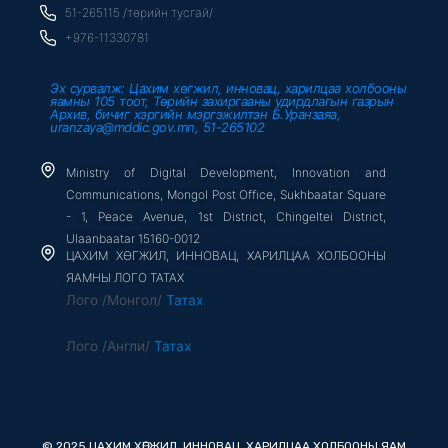
-
51-265115 /төрийн тусгай/
f
+976-11330781
Эх сурвалж: Цахим хөгжил, инновац, харилцаа холбооны
яамны 105 тоот, Төрийн захиргааны удирдлагын газрын
Архив, бичиг хэргийн мэргэжилтэн Б.Уранзаяа,
uranzaya@mddic.gov.mn, 51-265102
Ministry of Digital Development, Innovation and
Communications, Mongol Post Office, Sukhbaatar Square
- 1, Peace Avenue, 1st District, Chingeltei District,
Ulaanbaatar 15160-0012
ЦАХИМ ХӨГЖИЛ, ИННОВАЦ, ХАРИЛЦАА ХОЛБООНЫ
ЯАМНЫ ЛОГО ТАТАХ
Лого /Монгол/
Татах
Лого /Англи/
Татах
© 2025 ЦАХИМ ХӨГЖИЛ, ИННОВАЦ, ХАРИЛЦАА ХОЛБООНЫ ЯАМ