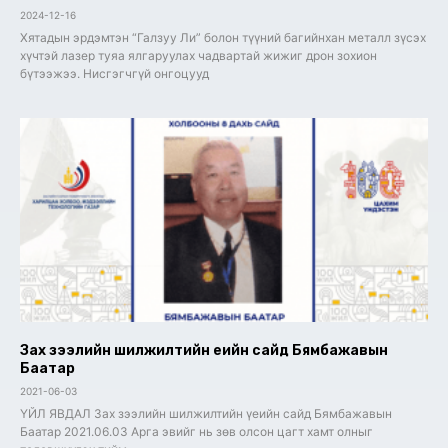
2024-12-16
Хятадын эрдэмтэн “Галзуу Ли” болон түүний багийнхан металл зүсэх
хүчтэй лазер туяа ялгаруулах чадвартай жижиг дрон зохион
бүтээжээ. Нисгэгчгүй онгоцууд
Зах зээлийн шилжилтийн үеийн сайд Бямбажавын
Баатар
2021-06-03
ҮЙЛ ЯВДАЛ Зах зээлийн шилжилтийн үеийн сайд Бямбажавын
Баатар 2021.06.03 Арга эвийг нь зөв олсон цагт хамт олныг