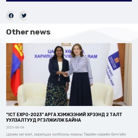
Other news
“ICT EXPO-2023” АРГА ХЭМЖЭЭНИЙ ХҮРЭЭНД 2 ТАЛТ
УУЛЗАЛТУУД ҮРГЭЛЖИЛЖ БАЙНА
2023-06-09
Цахим хөгжил, харилцаа холбооны яамны Төрийн нарийн бичгийн