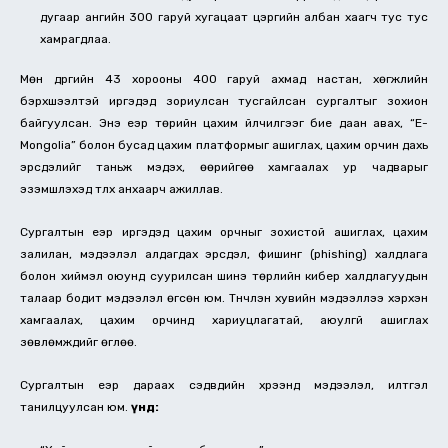
дугаар ангийн 300 гаруй хугацаат цэргийн албан хаагч тус тус
хамрагдлаа.
Мөн дүүргийн 43 хорооны 400 гаруй ахмад настан, хөгжлийн
бэрхшээлтэй иргэдэд зориулсан тусгайлсан сургалтыг зохион
байгуулсан. Энэ үеэр төрийн цахим үйлчилгээг бие даан авах, “E-
Mongolia” болон бусад цахим платформыг ашиглах, цахим орчин дахь
эрсдэлийг таньж мэдэх, өөрийгөө хамгаалах ур чадварыг
эзэмшүүлэхэд түлхүү анхаарч ажиллав.
Сургалтын үеэр иргэдэд цахим орчныг зохистой ашиглах, цахим
залилан, мэдээлэл алдагдах эрсдэл, фишинг (phishing) халдлага
болон хиймэл оюунд суурилсан шинэ төрлийн кибер халдлагуудын
талаар бодит мэдээлэл өгсөн юм. Түүнчлэн хувийн мэдээллээ хэрхэн
хамгаалах, цахим орчинд хариуцлагатай, аюулгүй ашиглах
зөвлөмжүүдийг өглөө.
Сургалтын үеэр дараах сэдвүүдийн хүрээнд мэдээлэл, илтгэл
танилцуулсан юм.
Үүнд: