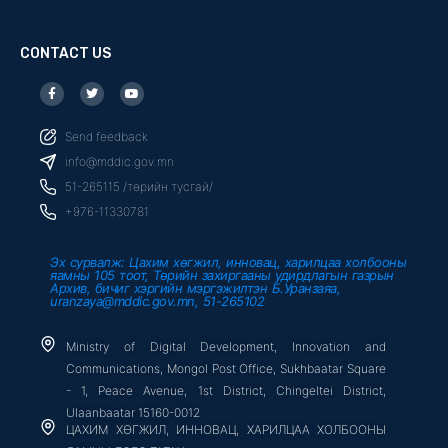
CONTACT US
F
T
Y
a
w
o
c
i
u
e
t
t
b
t
u
Send feedback
o
e
b
o
r
e
info@mddic.gov.mn
k
-
51-265115 /төрийн тусгай/
f
+976-11330781
Эх сурвалж: Цахим хөгжил, инновац, харилцаа холбооны
яамны 105 тоот, Төрийн захиргааны удирдлагын газрын
Архив, бичиг хэргийн мэргэжилтэн Б.Уранзаяа,
uranzaya@mddic.gov.mn, 51-265102
Ministry of Digital Development, Innovation and
Communications, Mongol Post Office, Sukhbaatar Square
- 1, Peace Avenue, 1st District, Chingeltei District,
Ulaanbaatar 15160-0012
ЦАХИМ ХӨГЖИЛ, ИННОВАЦ, ХАРИЛЦАА ХОЛБООНЫ