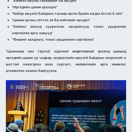
“Хиймэл оюуны гайхамшиг ба эрсдэл”
“Иргэдийн цахим оролцоо”
“Кибер аюулгүй байдлын талаар иргэн бүрийн мэдэх ёстой 5 зүйл”
“Цахим орчны сэтгэл зүй ба нийгмийн эрсдэл”
“Хиймэл оюунд суурилсан халдлагууд, түүнээс урьдчилан
сэргийлэх арга замууд”
“Фишинг халдлага, түүнээс урьдчилан сэргийлэх”
“Цахимаар нэн тэргүүнд” үндэсний хөдөлгөөний хүрээнд цаашид
иргэдийн цахим ур чадвар, мэдээллийн аюулгүй байдлын мэдлэгийг үе
шаттай нэмэгдүүлэх энэхүү сургалт, нөлөөллийн арга хэмжээг
үргэлжлүүлэн зохион байгуулна.