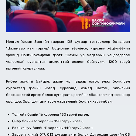
Монгол Улсын Засгийн газрын 108 дугаар тогтоолоор баталсан
“Цахимаар нэн тэргүүнд” бодлогын зөвлөмж, үндэсний хөдөлгөөний
хүрээнд Сонгинохайрхан дүүрэгт “Цахим ур чадварын хоцрогдлоос
чөлөөлье” сургалтыг амжилттай зохион байгуулж, 1200 гаруй
иргэнийг хамрууллаа.
Кибер аюулгүй байдал, цахим ур чадвар олгох энэхүү бүсчилсэн
сургалтад дүүргийн иргэд, сурагчид, ахмад настан, хөгжлийн
бэрхшээлтэй иргэд болон хугацаат цэргийн албан хаагчид өргөнөөр
оролцов. Оролцогчдын тоон мэдээллийг бүсчлэн харуулбал:
Толгойт бүсийн 16 хорооны 130 гаруй иргэн,
Өнөр бүсийн 16 хорооны 150 гаруй иргэн,
Баянхошуу бүсийн 11 хорооны 140 гаруй иргэн,
Зэвсэгт хүчний 017, 013 дугаар анги болон Дотоодын цэргийн 05