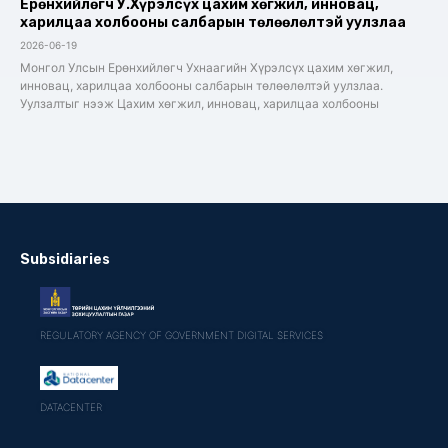
Ерөнхийлөгч У.Хүрэлсүх цахим хөгжил, инновац,
харилцаа холбооны салбарын төлөөлөлтэй уулзлаа
2026-06-19
Монгол Улсын Ерөнхийлөгч Ухнаагийн Хүрэлсүх цахим хөгжил,
инновац, харилцаа холбооны салбарын төлөөлөлтэй уулзлаа.
Уулзалтыг нээж Цахим хөгжил, инновац, харилцаа холбооны
Subsidiaries
REGULATORY AGENCY OF GOVERNMENT DIGITAL SERVICES
DATACENTER