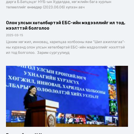
дарга Б.Батцэцэг НҮБ-ын Худалдаа, хөгжлийн бага хурлын
төлөөллийг өнөөдөр (2023.06.06) хүлээн авч
Олон улсын хөтөлбөртэй ЕБС-ийн мэдээллийг ил тод,
нээлттэй болголоо
2025-03-15
Цахим хөгжил, инновац, харилцаа холбооны яам “Шил ажиллагаа”-
ны хүрээнд олон улсын хөтөлбөртэй ЕБС-ийн мэдээллийг нээлттэй
ил тод болголоо. Зарим сургуулиуд