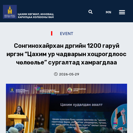
Skip
Me
Search
to
MN
content
EVENT
Сонгинохайрхан дүүргийн 1200 гаруй
иргэн “Цахим ур чадварын хоцрогдлоос
чөлөөлье” сургалтад хамрагдлаа
2026-05-29