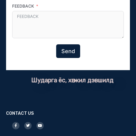
FEEDBACK
Send
Шударга ёс, хөгжил дэвшилд
CONTACT US
F
T
Y
a
w
o
c
i
u
e
t
t