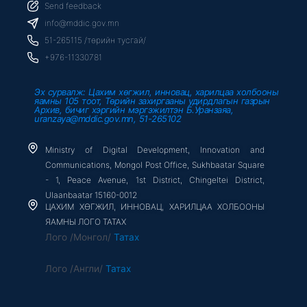
b
t
u
Send feedback
o
e
b
o
r
e
info@mddic.gov.mn
k
-
51-265115 /төрийн тусгай/
f
+976-11330781
Эх сурвалж: Цахим хөгжил, инновац, харилцаа холбооны
яамны 105 тоот, Төрийн захиргааны удирдлагын газрын
Архив, бичиг хэргийн мэргэжилтэн Б.Уранзаяа,
uranzaya@mddic.gov.mn, 51-265102
Ministry of Digital Development, Innovation and
Communications, Mongol Post Office, Sukhbaatar Square
- 1, Peace Avenue, 1st District, Chingeltei District,
Ulaanbaatar 15160-0012
ЦАХИМ ХӨГЖИЛ, ИННОВАЦ, ХАРИЛЦАА ХОЛБООНЫ
ЯАМНЫ ЛОГО ТАТАХ
Лого /Монгол/
Татах
Лого /Англи/
Татах