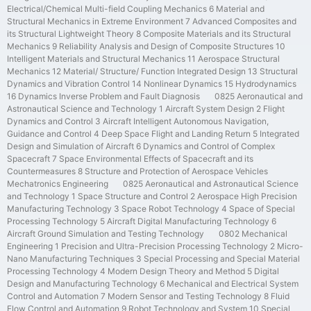
Electrical/Chemical Multi-field Coupling Mechanics 6 Material and
Structural Mechanics in Extreme Environment 7 Advanced Composites and
its Structural Lightweight Theory 8 Composite Materials and its Structural
Mechanics 9 Reliability Analysis and Design of Composite Structures 10
Intelligent Materials and Structural Mechanics 11 Aerospace Structural
Mechanics 12 Material/ Structure/ Function Integrated Design 13 Structural
Dynamics and Vibration Control 14 Nonlinear Dynamics 15 Hydrodynamics
16 Dynamics Inverse Problem and Fault Diagnosis 0825 Aeronautical and
Astronautical Science and Technology 1 Aircraft System Design 2 Flight
Dynamics and Control 3 Aircraft Intelligent Autonomous Navigation,
Guidance and Control 4 Deep Space Flight and Landing Return 5 Integrated
Design and Simulation of Aircraft 6 Dynamics and Control of Complex
Spacecraft 7 Space Environmental Effects of Spacecraft and its
Countermeasures 8 Structure and Protection of Aerospace Vehicles
Mechatronics Engineering 0825 Aeronautical and Astronautical Science
and Technology 1 Space Structure and Control 2 Aerospace High Precision
Manufacturing Technology 3 Space Robot Technology 4 Space of Special
Processing Technology 5 Aircraft Digital Manufacturing Technology 6
Aircraft Ground Simulation and Testing Technology 0802 Mechanical
Engineering 1 Precision and Ultra-Precision Processing Technology 2 Micro-
Nano Manufacturing Techniques 3 Special Processing and Special Material
Processing Technology 4 Modern Design Theory and Method 5 Digital
Design and Manufacturing Technology 6 Mechanical and Electrical System
Control and Automation 7 Modern Sensor and Testing Technology 8 Fluid
Flow Control and Automation 9 Robot Technology and System 10 Special