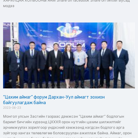
ХАРИЛЦАА ХОЛБООНЫ ЯАМ Share on facebook Share on twitter Бусад
мэдээ
“Цахим аймаг” форум Дархан-Уул аймагт зохион
байгуулагдаж байна
2023-06-23
Монгол улсын Засгийн газраас дэмжсэн “Цахим аймаг” бодлогын
баримт бичгийн хүрээнд ЦХХХЯ орон нутгийн цахим шилжилтийг
эрчимжүүлэх зорилгоор үндэсний хэмжээнд нэгдсэн бодлого арга
зүйгээр хангах төлөвлөгөө боловсруулан ажиллаж байна. Аймаг, орон