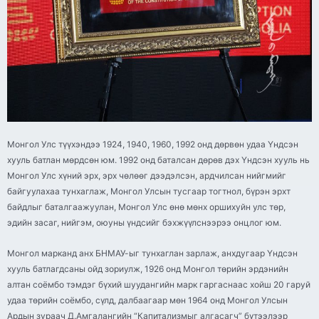
Монгол Улс түүхэндээ 1924, 1940, 1960, 1992 онд дөрвөн удаа Үндсэн
хууль батлан мөрдсөн юм. 1992 онд баталсан дөрөв дэх Үндсэн хууль нь
Монгол Улс хүний эрх, эрх чөлөөг дээдэлсэн, ардчилсан нийгмийг
байгуулахаа тунхаглаж, Монгол Улсын тусгаар тогтнол, бүрэн эрхт
байдлыг баталгаажуулан, Монгол Улс өнө мөнх оршихуйн улс төр,
эдийн засаг, нийгэм, оюуны үндсийг бэхжүүлснээрээ онцлог юм.
Монгол марканд анх БНМАУ-ыг тунхаглан зарлаж, анхдугаар Үндсэн
хууль батлагдсаны ойд зориулж, 1926 онд Монгол төрийн эрдэнийн
алтан соёмбо тэмдэг бүхий шуудангийн марк гаргаснаас хойш 20 гаруй
удаа төрийн соёмбо, сүлд, далбаагаар мөн 1964 онд Монгол Улсын
Ардын зураач Д.Амгалангийн “Капитализмыг алгасагч” бүтээлээр