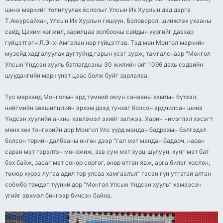
шинэ маркийг толилуулах ёслолыг Улсын Их Хурлын дэд дарга
Т.Аюурсайхан, Улсын Их Хурлын гишүүн, Боловсрол, шинжлэх ухааны
сайд, Цахим хөгжил, харилцаа холбооны сайдын үүргийг давхар
гүйцэтгэгч Л.Энх-Амгалан нар гүйцэтгэв. Тэд мөн Монгол маркийн
музейд хадгалуулах дугтуйнд гарын үсэг зурж, тамгалснаар “Монгол
Улсын Үндсэн хууль батлагдсаны 30 жилийн ой” 1096 дахь сэдвийн
шуудангийн марк үнэт цаас болж буйг зарлалаа.
Тус марканд Монголын ард түмний оюун санааны хамтын бүтээл,
нийгмийн зөвшилцлийн эрхэм дээд тунхаг болсон ардчилсан шинэ
Үндсэн хуулийн анхны хэвлэмэл эхийг залжээ. Харин чимэглэл хэсэгт
мөнх хөх тэнгэрийн дор Монгол Улс үүрд мандан бадрахын бэлгэдэл
болсон төрийн далбааны өнгөн дээр “гал мэт мандан бадарч, наран
саран мэт гэрэлтэн мөнхжиж, зэв сум мэт хурц шулуун, хуяг мэт бат
бэх байж, засаг мэт сонор соргог, өнөр өтгөн явж, арга билэг хослон,
төмөр хүрээ лугаа адил төр улсаа хамгаалъя” гэсэн гүн утгатай алтан
соёмбо тэмдэг түүний дор “Монгол Улсын Үндсэн хууль” хэмээсэн
үгийг эвхмэл бичгээр бичсэн байна.