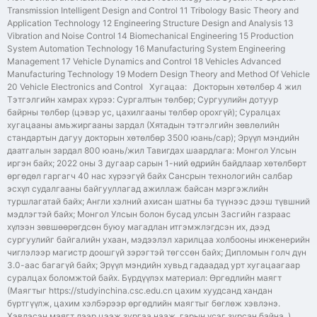
Transmission Intelligent Design and Control 11 Tribology Basic Theory and
Application Technology 12 Engineering Structure Design and Analysis 13
Vibration and Noise Control 14 Biomechanical Engineering 15 Production
System Automation Technology 16 Manufacturing System Engineering
Management 17 Vehicle Dynamics and Control 18 Vehicles Advanced
Manufacturing Technology 19 Modern Design Theory and Method Of Vehicle
20 Vehicle Electronics and Control Хугацаа: Докторын хөтөлбөр 4 жил
Тэтгэлгийн хамрах хүрээ: Сургалтын төлбөр; Сургуулийн дотуур
байрны төлбөр (цэвэр ус, цахилгааны төлбөр орохгүй); Суралцах
хугацааны амьжиргааны зардал (Хятадын тэтгэлгийн зөвлөлийн
стандартын дагуу докторын хөтөлбөр 3500 юань/сар); Эрүүл мэндийн
даатгалын зардал 800 юань/жил Тавигдах шаардлага: Монгол Улсын
иргэн байх; 2022 оны 3 дугаар сарын 1-ний өдрийн байдлаар хөтөлбөрт
өргөдөл гаргагч 40 нас хүрээгүй байх Сансрын технологийн салбар
эсхүл судалгааны байгууллагад ажиллаж байсан мэргэжлийн
туршлагатай байх; Англи хэлний ахисан шатны ба түүнээс дээш түвшний
мэдлэгтэй байх; Монгол Улсын болон бусад улсын Засгийн газраас
хүлээн зөвшөөрөгдсөн буюу магадлан итгэмжлэгдсэн их, дээд
сургуулийг байгалийн ухаан, мэдээлэл харилцаа холбооны инженерийн
чиглэлээр магистр доошгүй зэрэгтэй төгссөн байх; Дипломын голч дүн
3.0-аас багагүй байх; Эрүүл мэндийн хувьд гадаадад урт хугацаагаар
суралцах боломжтой байх. Бүрдүүлэх материал: Өргөдлийн маягт
(Маягтыг https://studyinchina.csc.edu.cn цахим хуудсанд хандан
бүртгүүлж, цахим хэлбэрээр өргөдлийн маягтыг бөглөж хэвлэнэ.
Хэвлэсэн маягт дээр цээж зургаа нааж, гарын үсэг зурсан байна. )