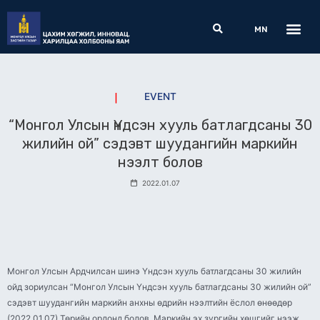
Skip
Me
Search
to
MN
content
EVENT
“Монгол Улсын Үндсэн хууль батлагдсаны 30
жилийн ой” сэдэвт шуудангийн маркийн
нээлт болов
2022.01.07
Монгол Улсын Ардчилсан шинэ Үндсэн хууль батлагдсаны 30 жилийн
ойд зориулсан “Монгол Улсын Үндсэн хууль батлагдсаны 30 жилийн ой”
сэдэвт шуудангийн маркийн анхны өдрийн нээлтийн ёслол өнөөдөр
(2022.01.07) Төрийн ордонд болов. Маркийн эх зургийн хөшгийг нээж,