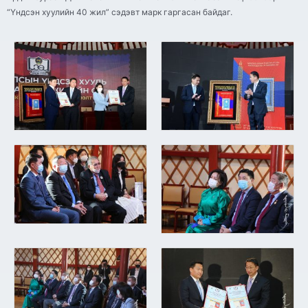
“Үндсэн хуулийн 40 жил” сэдэвт марк гаргасан байдаг.