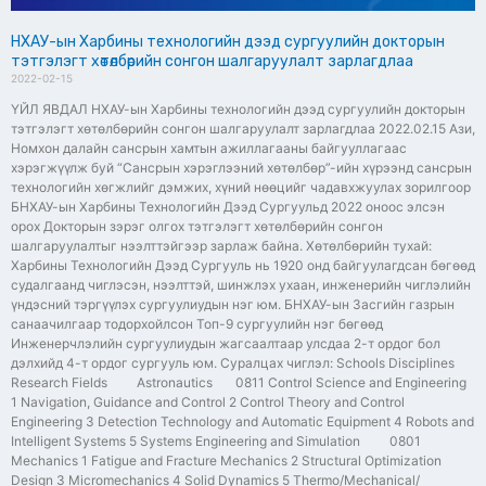
НХАУ-ын Харбины технологийн дээд сургуулийн докторын
тэтгэлэгт хөтөлбөрийн сонгон шалгаруулалт зарлагдлаа
2022-02-15
ҮЙЛ ЯВДАЛ НХАУ-ын Харбины технологийн дээд сургуулийн докторын
тэтгэлэгт хөтөлбөрийн сонгон шалгаруулалт зарлагдлаа 2022.02.15 Ази,
Номхон далайн сансрын хамтын ажиллагааны байгууллагаас
хэрэгжүүлж буй “Сансрын хэрэглээний хөтөлбөр”-ийн хүрээнд сансрын
технологийн хөгжлийг дэмжих, хүний нөөцийг чадавхжуулах зорилгоор
БНХАУ-ын Харбины Технологийн Дээд Сургуульд 2022 оноос элсэн
орох Докторын зэрэг олгох тэтгэлэгт хөтөлбөрийн сонгон
шалгаруулалтыг нээлттэйгээр зарлаж байна. Хөтөлбөрийн тухай:
Харбины Технологийн Дээд Сургууль нь 1920 онд байгуулагдсан бөгөөд
судалгаанд чиглэсэн, нээлттэй, шинжлэх ухаан, инженерийн чиглэлийн
үндэсний тэргүүлэх сургуулиудын нэг юм. БНХАУ-ын Засгийн газрын
санаачилгаар тодорхойлсон Топ-9 сургуулийн нэг бөгөөд
Инженерчлэлийн сургуулиудын жагсаалтаар улсдаа 2-т ордог бол
дэлхийд 4-т ордог сургууль юм. Суралцах чиглэл: Schools Disciplines
Research Fields Astronautics 0811 Control Science and Engineering
1 Navigation, Guidance and Control 2 Control Theory and Control
Engineering 3 Detection Technology and Automatic Equipment 4 Robots and
Intelligent Systems 5 Systems Engineering and Simulation 0801
Mechanics 1 Fatigue and Fracture Mechanics 2 Structural Optimization
Design 3 Micromechanics 4 Solid Dynamics 5 Thermo/Mechanical/