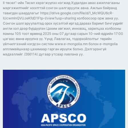
II төсөл”-ийн Төсөл хэрэгжүүлэх нэгжид Худалдан авах ажиллагааны
мэргэжилтнийг нээлттэй сонгон шалгаруулж авна. Ажлын байранд
тавигдах шаардлагыг https://drive.google.com/file/d/1_McWQU6cR-
IUcwmlnQVUJeKfdD1Ftp-I/view?usp=sharing холбоосоор орж авна уу.
Сонгон шалгаруулалтад орох хүсэлтэй иргэд дараах баримт бичгүүдийг
англи хэл дээр бүрдүүлэн Цахим хөгжил, инновац, харилцаа холбооны
яамны 105 тоот өрөөнд 2025 оны 07 дугаар сарын 10-ний өдрийн 17:00
цагаас өмнө ирүүлнэ үү. Үүнд: Лавлагаа, тодорхойлолтыг төрийн
үйлчилгээний нэгдсэн систем www.e-mongolia.mn болон e-mongolia
аппликейшнээр цахимаар гарган ирүүлж болно. Дэлгэрэнгүй
мэдээллийг /266114/ дугаар утсаар лавлана уу.