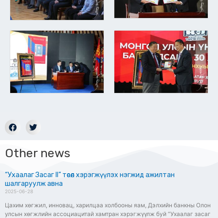
Other news
“Ухаалаг Засаг II” төсөл хэрэгжүүлэх нэгжид ажилтан
шалгаруулж авна
2025-06-28
Цахим хөгжил, инновац, харилцаа холбооны яам, Дэлхийн банкны Олон
улсын хөгжлийн ассоциацитай хамтран хэрэгжүүлж буй “Ухаалаг засаг