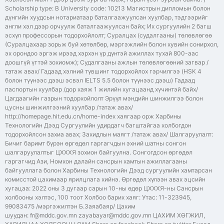
Scholarship type: B University code: 10213 Магистрын дипломын болон
дүнгийн хуудсын нотариатаар баталгаажуулсан хуулбар, тэдгээрийг
англи хэл дээр орчуулж баталгаажуулсан байх; Их сургуулийн 2 багш
эсхүл профессорын тодорхойлолт; Суралцах (судалгааны) төлөвлөгөө
(Суралцахаар зорьж буй хөтөлбөр, мэргэжлийн болон хувийн сонирхол,
эх орондоо эргэж ирээд хэрхэн үр дүнтэй ажиллах тухай 800-аас
доошгүй үгтэй зохиомж); Судалгааны ажлын төлөвлөгөөний загвар /
татаж авах/ Гадаад хэлний түвшинг тодорхойлох гэрчилгээ (HSK 4
болон түүнээс дээш эсвэл IELTS 5.5 болон түүнээс дээш) Гадаад
паспортын хуулбар /дор хаяж 1 жилийн хугацаанд хүчинтэй байх/
Цагдаагийн газрын тодорхойлолт Эрүүл мэндийн шинжилгээ болон
цусны шинжилгээний хуулбар /татаж авах/
http://homepage.hit.edu.cn/home-index хаягаар орж Харбины
Технологийн Дээд Сургуулийн удирдагч багштайгаа холбогдон
тодорхойлсон захиа авах; Захидлын маягт /татаж авах/ Шалгаруулалт:
Бичиг баримт бүрэн өргөдөл гаргагчдын эхний шатны сонгон
шалгаруулалтыг ЦХХХЯ зохион байгуулна. Сонгогдсон өргөдөл
гаргагчид Ази, Номхон далайн сансрын хамтын ажиллагааны
байгууллага болон Харбины Технологийн Дээд сургуулийн хамтарсан
комисстой цахимаар ярилцлага хийнэ. Өргөдөл хүлээн авах эцсийн
хугацаа: 2022 оны 3 дугаар сарын 10-ны өдөр ЦХХХЯ-ны Сансрын
холбооны хэлтэс, 100 тоот Холбоо барих хаяг: Утас: 11-323945,
99083475 /мэргэжилтэн Б.Заяабаяр/ Цахим
шуудан: fr@mddc.gov.mn zayabayar@mddc.gov.mn ЦАХИМ ХӨГЖИЛ,