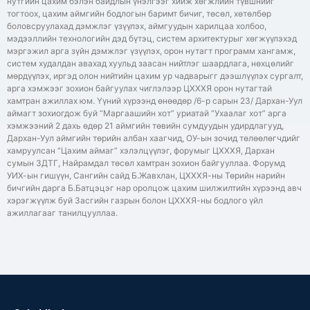
нутгийн цахим бэлэн байдлын үнэлгээг хийж хөгжлийн түвшнийг
тогтоох, цахим аймгийн бодлогын баримт бичиг, төсөл, хөтөлбөр
боловсруулахад дэмжлэг үзүүлэх, аймгуудын харилцаа холбоо,
мэдээллийн технологийн дэд бүтэц, систем архитектурыг хөгжүүлэхэд
мэргэжил арга зүйн дэмжлэг үзүүлэх, орон нутагт программ хангамж,
систем худалдан авахад хуульд заасан нийтлэг шаардлага, нөхцөлийг
мөрдүүлэх, иргэд олон нийтийн цахим ур чадварыгг дээшлүүлэх сургалт,
арга хэмжээг зохион байгуулах чиглэлээр ЦХХХЯ орон нутагтай
хамтран ажиллах юм. Үүний хүрээнд өнөөдөр /6-р сарын 23/ Дархан-Уул
аймагт зохиогдож буй “Маргаашийн хот” уриатай “Ухаалаг хот” арга
хэмжээний 2 дахь өдөр 21 аймгийн төвийн сумдуудын удирдлагууд,
Дархан-Уул аймгийн төрийн албан хаагчид, ОУ-ын зочид төлөөлөгчдийг
хамруулсан “Цахим аймаг” хэлэлцүүлэг, форумыг ЦХХХЯ, Дархан
сумын ЗДТГ, Найрамдал төсөл хамтран зохион байгууллаа. Форумд
УИХ-ын гишүүн, Сангийн сайд Б.Жавхлан, ЦХХХЯ-ны Төрийн нарийн
бичгийн дарга Б.Батцэцэг нар оролцож цахим шилжилтийн хүрээнд авч
хэрэгжүүлж буй Засгийн газрын болон ЦХХХЯ-ны бодлого үйл
ажиллагааг танилцууллаа.