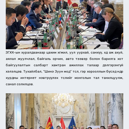
ЗГХК-ын хуралдаанаар цахим хөгжил, уул уурхай, санхүү, хөдөө аж ахуй,
аялал жуулчлал, байгаль орчин, авто тээвэр болон барилга хот
байгуулалтын салбарт хамтран ажиллах талаар дэлгэрэнгүй
хэлэлцэв. Тухайлбал, “Шинэ Зуун мод” төсөл, гэр хорооллын бүсэд өндөр
хурдны интернет нэвтрүүлэх төслийг монголын тал танилцуулж,
санал солилцов.