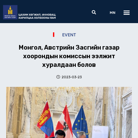
Skip
Me
Search
to
MN
content
EVENT
Монгол, Австрийн Засгийн газар
хоорондын комиссын ээлжит
хуралдаан болов
2023-03-23