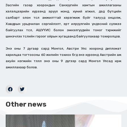
Засгийн газар хоорондын Санхүүгийн хамтын ажиллагааны
хэлэлцээрийн хүрээнд эрүүл мэнд, хүний хөгжил, дэд бүтцийн
салбарт олон төсөл амжилттай хэрэгжиж буйг талууд онцолж,
Хавдрын урьдчилан сэргийлэлт, эрт илрүүлгийн үндэсний сүлжээ
байгуулах төсөл, АШУҮИС болон эмнэлгүүдийн тоног төхөөрөмжийг
шинэчлэх төслийн гэрээг ойрын хугацаанд байгуулахаар тохиролцов.
Энэ оны 7 дугаар сард Монгол, Австри Улс хооронд дипломат
харилцаа тогтоосны 60 жилийн тохиох бөгөөд энэ хүрээнд Австрийн аж
ахуйн нэгжийн төлөөлөл энэ оны 9 дүгээр сард Монгол Улсад ирж
ажиллахаар болов.
Other news