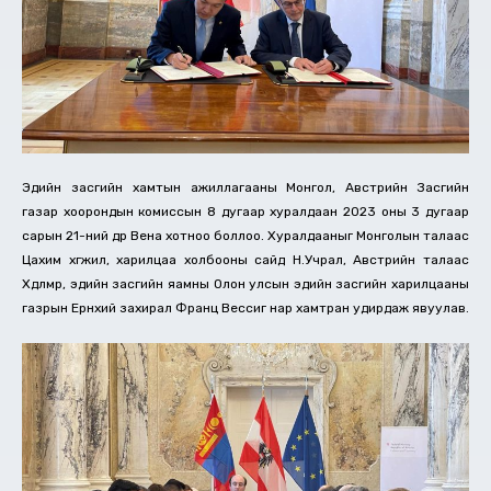
Эдийн засгийн хамтын ажиллагааны Монгол, Австрийн Засгийн
газар хоорондын комиссын 8 дугаар хуралдаан 2023 оны 3 дугаар
сарын 21-ний өдөр Вена хотноо боллоо. Хуралдааныг Монголын талаас
Цахим хөгжил, харилцаа холбооны сайд Н.Учрал, Австрийн талаас
Хөдөлмөр, эдийн засгийн яамны Олон улсын эдийн засгийн харилцааны
газрын Ерөнхий захирал Франц Вессиг нар хамтран удирдаж явуулав.