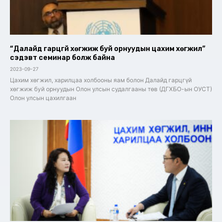
“Далайд гарцгүй хөгжиж буй орнуудын цахим хөгжил”
сэдэвт семинар болж байна
2023-09-27
Цахим хөгжил, харилцаа холбооны яам болон Далайд гарцгүй
хөгжиж буй орнуудын Олон улсын судалгааны төв (ДГХБО-ын ОУСТ)
Олон улсын цахилгаан