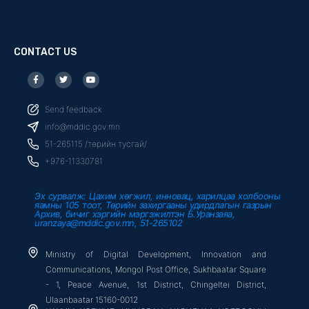
CONTACT US
F
T
Y
a
w
o
c
i
u
e
t
t
b
t
u
Send feedback
o
e
b
o
r
e
info@mddic.gov.mn
k
-
51-265115 /төрийн тусгай/
f
+976-11330781
Эх сурвалж: Цахим хөгжил, инновац, харилцаа холбооны
яамны 105 тоот, Төрийн захиргааны удирдлагын газрын
Архив, бичиг хэргийн мэргэжилтэн Б.Уранзаяа,
uranzaya@mddic.gov.mn, 51-265102
Ministry of Digital Development, Innovation and
Communications, Mongol Post Office, Sukhbaatar Square
- 1, Peace Avenue, 1st District, Chingeltei District,
Ulaanbaatar 15160-0012