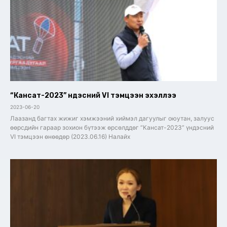
“Кансат-2023” үндэсний VI тэмцээн эхэллээ
2023-06-20
Лаазанд багтах жижиг хэмжээний хиймэл дагуулыг оюутан, залуус
өөрсдийн гараар зохион бүтээж өрсөлддөг “Кансат-2023” үндэсний
VI тэмцээн өнөөдөр (2023.06.16) Налайх