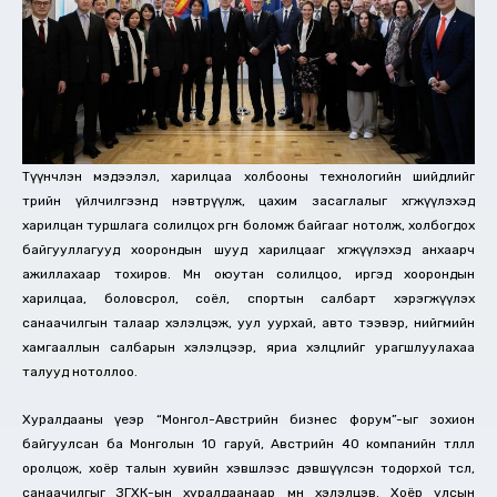
Түүнчлэн мэдээлэл, харилцаа холбооны технологийн шийдлийг
төрийн үйлчилгээнд нэвтрүүлж, цахим засаглалыг хөгжүүлэхэд
харилцан туршлага солилцох өргөн боломж байгааг нотолж, холбогдох
байгууллагууд хоорондын шууд харилцааг хөгжүүлэхэд анхаарч
ажиллахаар тохиров. Мөн оюутан солилцоо, иргэд хоорондын
харилцаа, боловсрол, соёл, спортын салбарт хэрэгжүүлэх
санаачилгын талаар хэлэлцэж, уул уурхай, авто тээвэр, нийгмийн
хамгааллын салбарын хэлэлцээр, яриа хэлцлийг урагшлуулахаа
талууд нотоллоо.
Хуралдааны үеэр “Монгол-Австрийн бизнес форум”-ыг зохион
байгуулсан ба Монголын 10 гаруй, Австрийн 40 компанийн төлөөлөл
оролцож, хоёр талын хувийн хэвшлээс дэвшүүлсэн тодорхой төсөл,
санаачилгыг ЗГХК-ын хуралдаанаар мөн хэлэлцэв. Хоёр улсын