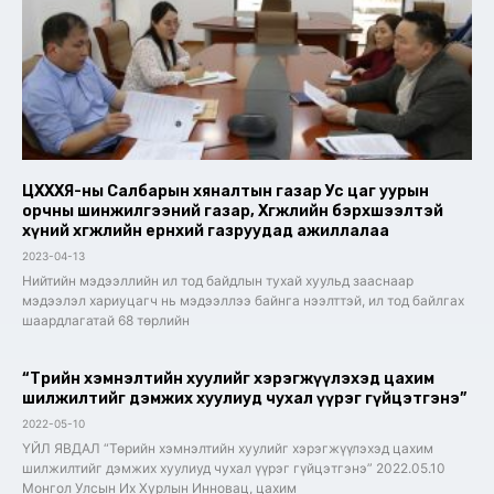
ЦХХХЯ-ны Салбарын хяналтын газар Ус цаг уурын
орчны шинжилгээний газар, Хөгжлийн бэрхшээлтэй
хүний хөгжлийн ерөнхий газруудад ажиллалаа
2023-04-13
Нийтийн мэдээллийн ил тод байдлын тухай хуульд зааснаар
мэдээлэл хариуцагч нь мэдээллээ байнга нээлттэй, ил тод байлгах
шаардлагатай 68 төрлийн
“Төрийн хэмнэлтийн хуулийг хэрэгжүүлэхэд цахим
шилжилтийг дэмжих хуулиуд чухал үүрэг гүйцэтгэнэ”
2022-05-10
ҮЙЛ ЯВДАЛ “Төрийн хэмнэлтийн хуулийг хэрэгжүүлэхэд цахим
шилжилтийг дэмжих хуулиуд чухал үүрэг гүйцэтгэнэ” 2022.05.10
Монгол Улсын Их Хурлын Инновац, цахим