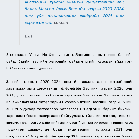
чиглэлийн тухайн жилийн гүйцэтгэлийн явц
болон Монгол Улсын Засгийн газрын 2020-2024
оны үйл ажиллагааны хөтөлбөрийн 2021 оны
хэрэгжилтийг
сонсов.
test
Энэ талаар Улсын Их Хурлын гишүүн, Засгийн газрын гишүүн, Сангийн
сайд, Эдийн засгийн хөгжлийн сайдын үүргийг хавсран гүйцэтгэгч
Б.Жавхлан танилцууллаа.
Засгийн газрын 2020-2024 оны үйл ажиллагааны хөтөлбөрийг
хэрэгжүүлэх арга хэмжээний төлөвлөгөөг Засгийн газрын 2020 оны
203 дугаар тогтоолоор батлан хэрэгжүүлж байгаа юм. Засгийн газрын
үйл ажиллагааны хөтөлбөрийн хэрэгжилтийг Засгийн газрын 2020
оны 206 дугаар тогтоолоор батлагдсан “Бодлогын баримт бичгийн
хэрэгжилт болон захиргааны байгууллагын үйл ажиллагаанд хяналт-
шинжилгээ, үнэлгээ хийх нийтлэг журам”-ын дагуу хүрсэн түвшинг хүрэх
түвшинтэй харьцуулан бодит гүйцэтгэлийг гаргахад 2021 оны
байдлаар 74.5 хувь, өссөн дүнгээр 19.5 хувийн хэрэгжилттэй байна