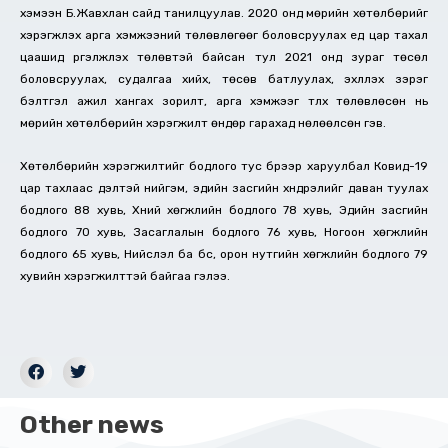
хэмээн Б.Жавхлан сайд танилцуулав. 2020 онд мөрийн хөтөлбөрийг
хэрэгжүүлэх арга хэмжээний төлөвлөгөөг боловсруулах үед цар тахал
цаашид үргэлжлэх төлөвтэй байсан тул 2021 онд зураг төсөл
боловсруулах, судалгаа хийх, төсөв батлуулах, эхлүүлэх зэрэг
бэлтгэл ажил хангах зорилт, арга хэмжээг түлхүү төлөвлөсөн нь
мөрийн хөтөлбөрийн хэрэгжилт өндөр гарахад нөлөөлсөн гэв.
Хөтөлбөрийн хэрэгжилтийг бодлого тус бүрээр харуулбал Ковид-19
цар тахлаас үүдэлтэй нийгэм, эдийн засгийн хүндрэлийг даван туулах
бодлого 88 хувь, Хүний хөгжлийн бодлого 78 хувь, Эдийн засгийн
бодлого 70 хувь, Засаглалын бодлого 76 хувь, Ногоон хөгжлийн
бодлого 65 хувь, Нийслэл ба бүс, орон нутгийн хөгжлийн бодлого 79
хувийн хэрэгжилттэй байгаа гэлээ.
Other news