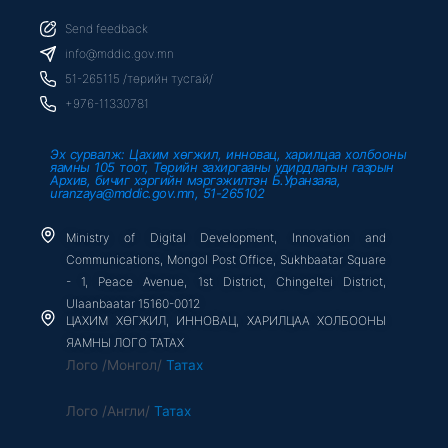
c
i
u
e
t
t
b
t
u
Send feedback
o
e
b
o
r
e
info@mddic.gov.mn
k
-
51-265115 /төрийн тусгай/
f
+976-11330781
Эх сурвалж: Цахим хөгжил, инновац, харилцаа холбооны
яамны 105 тоот, Төрийн захиргааны удирдлагын газрын
Архив, бичиг хэргийн мэргэжилтэн Б.Уранзаяа,
uranzaya@mddic.gov.mn, 51-265102
Ministry of Digital Development, Innovation and
Communications, Mongol Post Office, Sukhbaatar Square
- 1, Peace Avenue, 1st District, Chingeltei District,
Ulaanbaatar 15160-0012
ЦАХИМ ХӨГЖИЛ, ИННОВАЦ, ХАРИЛЦАА ХОЛБООНЫ
ЯАМНЫ ЛОГО ТАТАХ
Лого /Монгол/
Татах
Лого /Англи/
Татах