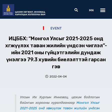
Skip
Me
Search
to
MN
content
EVENT
ИЦББХ: “Монгол Улсыг 2021-2025 онд
хөгжүүлэх таван жилийн үндсэн чиглэл”-
ийн 2021 оны гүйцэтгэлийн дундаж
үнэлгээ 79.3 хувийн биелэлттэй гарсан
гэв
2022-04-04
Улсын Их Хурлын Инновац, цахим бодлогын
байнгын хорооны хуралдаанаар
Монгол Улсыг
2021-2025 онд хөгжүүлэх таван жилийн үндсэн