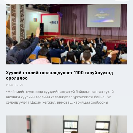
Хуулийн төслийн хэлэлцүүлэгт 1100 гаруй хүүхэд
оролцлоо
2026-05-29
-Нийгмийн сүлжээнд хүүхдийн аюулгүй байдлыг хангах тухай
анхдагч хуулийн төслийн хэлэлцүүлэг үргэлжилж байна- Уг
хэлэлцүүлэгт Цахим хөгжил, инновац, харилцаа холбооны