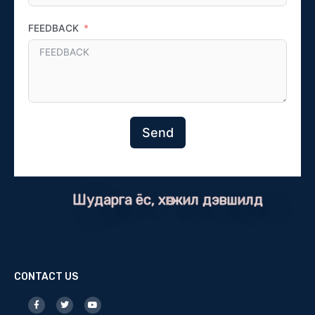
FEEDBACK
Send
Шударга ёс, хөгжил дэвшилд
CONTACT US
F
T
Y
a
w
o