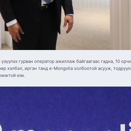
э үзүүлэх гурван оператор ажиллаж байгаагаас гадна, 10 ор
өр хэлбэл, иргэн танд e-Mongolia холбоотой асууж, тодруула
ломжтой юм.