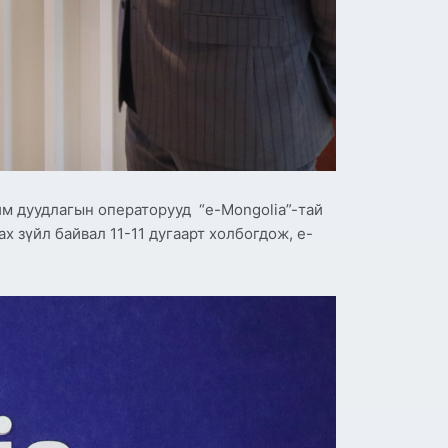
чим дуудлагын операторууд “e-Mongolia”-тай
х зүйл байвал 11-11 дугаарт холбогдож, e-