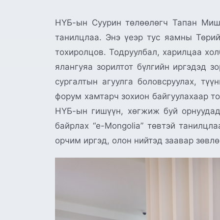
НҮБ-ын Суурин төлөөлөгч Тапан Мишр
танилцлаа. Энэ үеэр тус яамны Төрий
тохиролцов. Тодруулбал, харилцаа хол
ялангуяа зорилтот бүлгийн иргэдэд з
сургалтын агуулга боловсруулах, тү
форум хамтарч зохион байгуулахаар то
НҮБ-ын гишүүн, хөгжиж буй орнуудад
байрлах “e-Mongolia” төвтэй танилцла
орчим иргэд, олон нийтэд заавар зөвлө