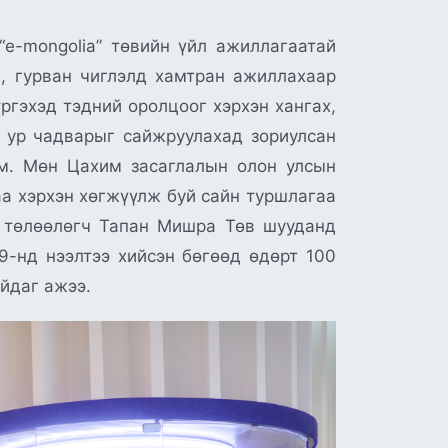
e-mongolia” төвийн үйл ажиллагаатай
ж, гурван чиглэлд хамтран ажиллахаар
ргэхэд тэдний оролцоог хэрхэн хангах,
м ур чадварыг сайжруулахад зориулсан
юм. Мөн Цахим засаглалын олон улсын
а хэрхэн хөгжүүлж буй сайн туршлагаа
н төлөөлөгч Тапан Мишра Төв шууданд
09-нд нээлтээ хийсэн бөгөөд өдөрт 100
айдаг ажээ.