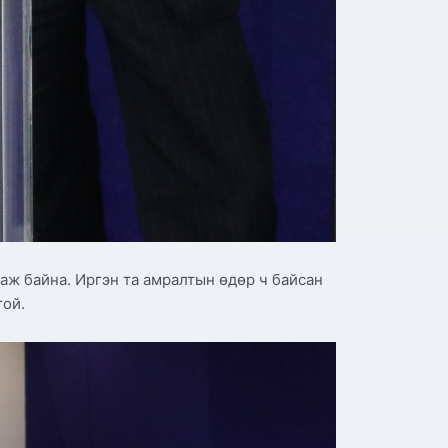
лаж байна. Иргэн та амралтын өдөр ч байсан
той.