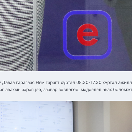
 Даваа гарагаас Ням гарагт хүртэл 08.30-17.30 хүртэл ажил
эг авахын зэрэгцээ, заавар зөвлөгөө, мэдээлэл авах боломж