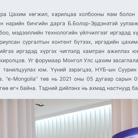
а Цахим хөгжил, харилцаа холбооны яам болон “
н нарийн бичгийн дарга Б.Болор-Эрдэнэтэй уулза
боо, мэдээллийн технологийн үйлчилгээг иргэдэд хү
ориулсан сургалтын контент бүтээх, иргэдийн цахи
үнийгээ иргэдэд хүргэх чиглэлд хамтран ажиллах 
хиролцов. Уг форумаар Монгол Улс цахим засаглала
 танилцуулах юм. Үүний зэрэгцээ, НҮБ-ын Суури
а. “e-Mongolia” төв нь 2021 оны 05 дугаар сарын 
гөө өгч байна. Тэдний дийлэнх нь ахмад настнууд б