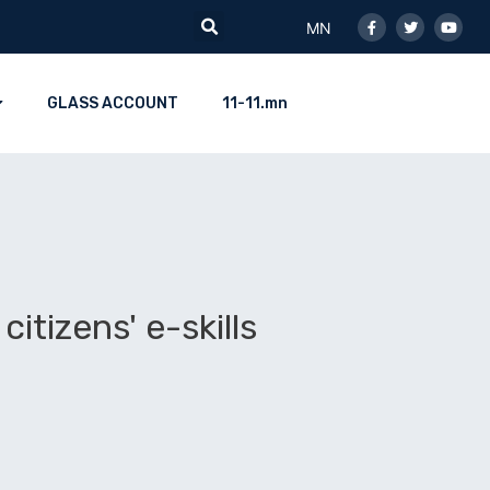
Facebook-
Twitter
Youtu
Search
f
MN
GLASS ACCOUNT
11-11.mn
itizens' e-skills