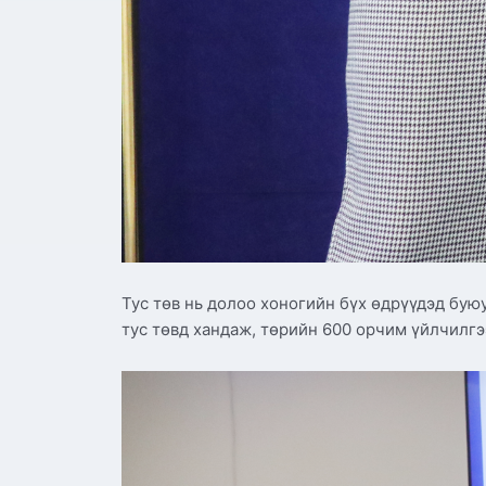
Тус төв нь долоо хоногийн бүх өдрүүдэд буюу
тус төвд хандаж, төрийн 600 орчим үйлчилгэ