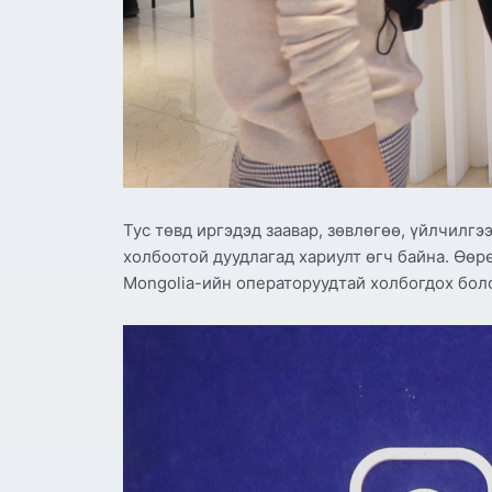
Тус төвд иргэдэд заавар, зөвлөгөө, үйлчилгэ
холбоотой дуудлагад хариулт өгч байна. Өөрө
Mongolia-ийн операторуудтай холбогдох бо