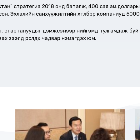
ан” стратегиа 2018 онд баталж, 400 сая ам.долларын
он. Эхлэлийн санхүүжилтийн хөтөлбөрөөр компаниуд 500
, стартапуудыг дэмжсэнээр нийгэмд тулгамдаж буй 
ах зээлд өрсөлдөх чадвар нэмэгдэх юм.