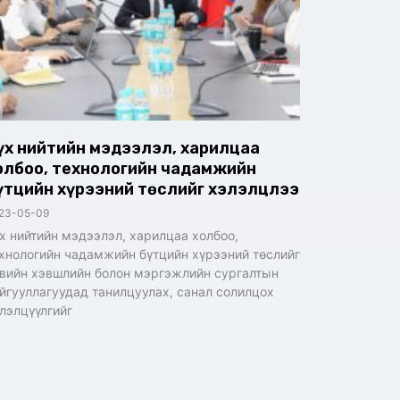
үх нийтийн мэдээлэл, харилцаа
олбоо, технологийн чадамжийн
үтцийн хүрээний төслийг хэлэлцлээ
23-05-09
х нийтийн мэдээлэл, харилцаа холбоо,
хнологийн чадамжийн бүтцийн хүрээний төслийг
вийн хэвшлийн болон мэргэжлийн сургалтын
йгууллагуудад танилцуулах, санал солилцох
лэлцүүлгийг