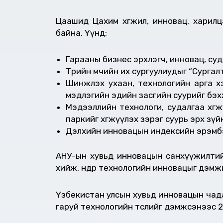
Цаашид Цахим хөгжил, инновац, харил
байна. Үүнд:
Гарааны бизнес эрхлэгч, инновац, суд
Төрийн өмчийн их сургуулиудыг “Сургалт
Шинжлэх ухаан, технологийн арга х
мэдлэгийн эдийн засгийн суурийг бэх
Мэдээллийн технологи, судалгаа хөгжү
паркийг хөгжүүлэх зэрэг суурь эрх зү
Дэлхийн инновацын индексийн эрэмбэ
АНУ-ын хувьд инновацын санхүүжилтийн 
хийж, өндөр технологийн инновацыг дэм
Үзбекистан улсын хувьд инновацын чадав
гаруй технологийн төслийг дэмжсэнээс 