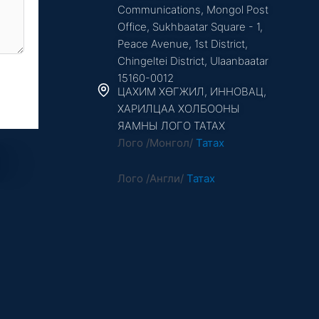
Communications, Mongol Post
Office, Sukhbaatar Square - 1,
Peace Avenue, 1st District,
Chingeltei District, Ulaanbaatar
15160-0012
ЦАХИМ ХӨГЖИЛ, ИННОВАЦ,
ХАРИЛЦАА ХОЛБООНЫ
ЯАМНЫ ЛОГО ТАТАХ
Лого /Монгол/
Татах
Лого /Англи/
Татах