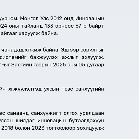
хүүр юм. Монгол Улс 2012 онд Инновацын
024 оны тайланд 133 орноос 67-р байрт
байгааг харуулж байна.
н чанадад хөгжиж байна. Эдгээр сорилтыг
системийг бэхжүүлэх ажлыг эхлүүлж,
м”-ыг Засгийн газрын 2025 оны 05 дугаар
хөгжүүлэлтэд улсын төсвөөс санхүүгийн
ес санаанд санхүүжилт олгох уралдаан
үлсэн шилдэг инновацын бүтээгдэхүүн
 2018 болон 2023 тогтоолоор зохицуулж