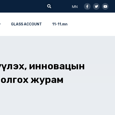
Facebook-
Twitter
Youtu
Search
f
MN
GLASS ACCOUNT
11-11.mn
жүүлэх, инновацын
 олгох журам