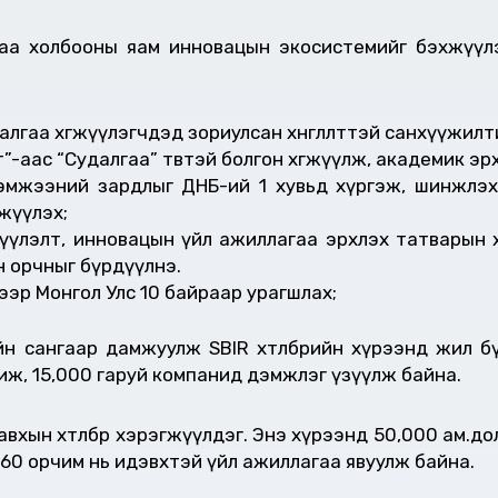
цаа холбооны яам инновацын экосистемийг бэхжүү
алгаа хөгжүүлэгчдэд зориулсан хөнгөлөлттэй санхүүжилт
”-аас “Судалгаа” төвтэй болгон хөгжүүлж, академик эрх чө
эмжээний зардлыг ДНБ-ий 1 хувьд хүргэж, шинжлэх 
жүүлэх;
үлэлт, инновацын үйл ажиллагаа эрхлэх татварын хөнг
йн орчныг бүрдүүлнэ.
эр Монгол Улс 10 байраар урагшлах;
сангаар дамжуулж SBIR хөтөлбөрийн хүрээнд жил бүр
жиж, 15,000 гаруй компанид дэмжлэг үзүүлж байна.
хын хөтөлбөр хэрэгжүүлдэг. Энэ хүрээнд 50,000 ам.д
260 орчим нь идэвхтэй үйл ажиллагаа явуулж байна.