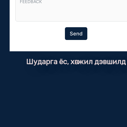
Send
Шударга ёс, хөгжил дэвшилд