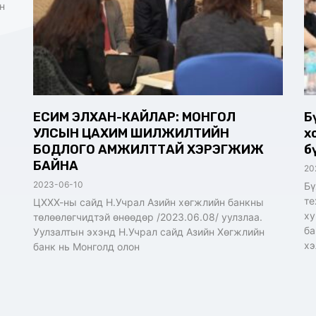
н
ЕСИМ ЭЛХАН-КАЙЛАР: МОНГОЛ
Б
УЛСЫН ЦАХИМ ШИЛЖИЛТИЙН
х
БОДЛОГО АМЖИЛТТАЙ ХЭРЭГЖИЖ
б
БАЙНА
20
2023-06-10
Бү
те
ЦХХХ-ны сайд Н.Учрал Азийн хөгжлийн банкны
ху
төлөөлөгчидтэй өнөөдөр /2023.06.08/ уулзлаа.
ба
Уулзалтын эхэнд Н.Учрал сайд Азийн Хөгжлийн
хэ
банк нь Монголд олон