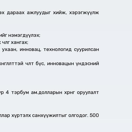
лэх дараах ажлуудыг хийж, хэрэгжүүлж
ийг нэмэгдүүлэх;
лөөг хангах;
ухаан, инновац, технологид суурилсан
өлөлттэй чөлөөт бүс, инновацын үндэсний
 4 тэрбум ам.долларын хөрөнгө оруулалт
оллар хүртэлх санхүүжилтыг олгодог. 500