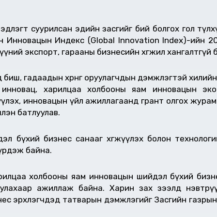
эдлэгт суурилсан эдийн засгийг бий болгох гол түл
н Инновацын Индекс (Global Innovation Index)-ийн 2
үний экспорт, гарааны бизнесийн хөгжил хангалтгүй 
биш, гадаадын хөрөнгө оруулагчдын дэмжлэгтэй хилий
, инновац, харилцаа холбооны яам инновацын эко
үжүүлэх, инновацын үйл ажиллагаанд грант олгох жура
члэн батлуулав.
 бүхий бизнес санааг хөгжүүлэх болон технологийн 
бүрдэж байна.
арилцаа холбооны яам инновацын шийдэл бүхий бизн
уулахаар ажиллаж байна. Харин зах зээлд нэвтрү
знес эрхлэгчдэд татварын дэмжлэгийг Засгийн газрын