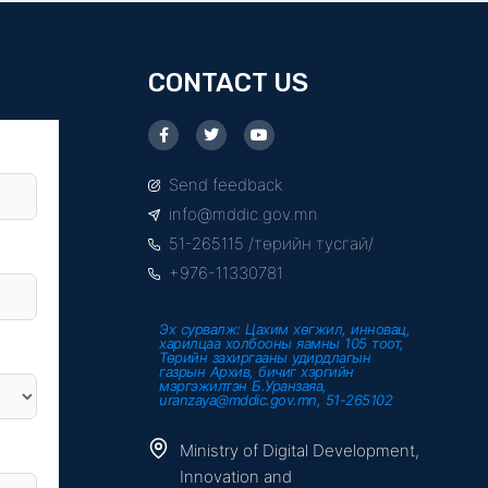
CONTACT US
F
T
Y
a
w
o
c
i
u
e
t
t
Send feedback
b
t
u
o
e
b
info@mddic.gov.mn
o
r
e
k
51-265115 /төрийн тусгай/
-
f
+976-11330781
Эх сурвалж: Цахим хөгжил, инновац,
харилцаа холбооны яамны 105 тоот,
Төрийн захиргааны удирдлагын
газрын Архив, бичиг хэргийн
мэргэжилтэн Б.Уранзаяа,
uranzaya@mddic.gov.mn, 51-265102
Ministry of Digital Development,
Innovation and