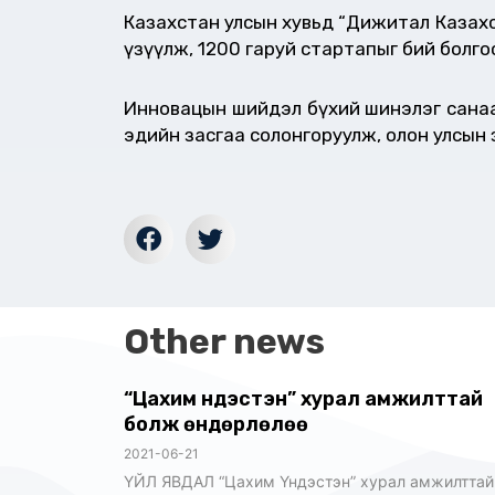
Казахстан улсын хувьд “Дижитал Казахст
үзүүлж, 1200 гаруй стартапыг бий болгос
Инновацын шийдэл бүхий шинэлэг санаа
эдийн засгаа солонгоруулж, олон улсын з
Other news
“Цахим Үндэстэн” хурал амжилттай
болж өндөрлөлөө
2021-06-21
ҮЙЛ ЯВДАЛ “Цахим Үндэстэн” хурал амжилттай