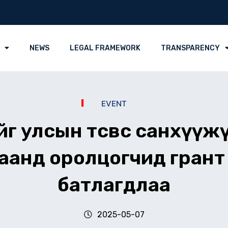
NEWS
LEGAL FRAMEWORK
TRANSPARENCY
EVENT
г улсын төсвөөс санхүү
аанд оролцогчид грант
батлагдлаа
2025-05-07