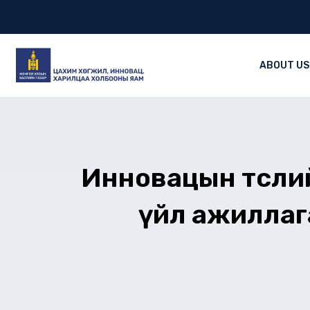
Skip
to
content
ABOUT US
Инновацын төслий
үйл ажиллаг