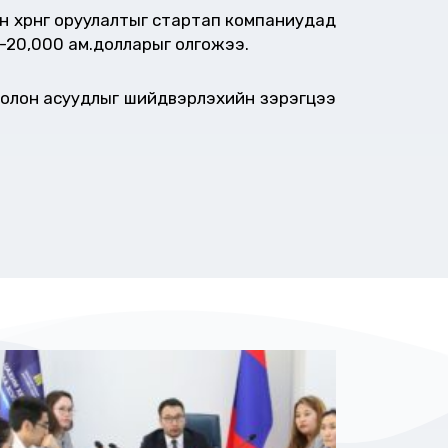
 хөрөнгө оруулалтыг стартап компаниудад
0-20,000 ам.долларыг олгожээ.
олон асуудлыг шийдвэрлэхийн зэрэгцээ