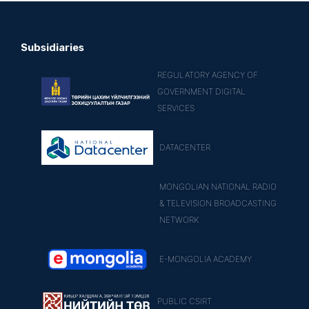
Subsidiaries
REGULATORY AGENCY OF
GOVERNMENT DIGITAL
SERVICES
DATACENTER
MONGOLIAN NATIONAL RADIO
& TELEVISION BROADCASTING
NETWORK
E-MONGOLIA ACADEMY
PUBLIC CSIRT