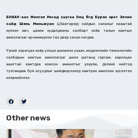
БНХАУ-аас Монгол Улсад суугаа Онц бөгөөд Бүрэн эрхт Элчин
сайд
Шэнь Миньжуан
Ц.Баатархүү сайдын саналыг нааштай
хүлээн авч, цахим худалдааны салбарт хоёр талын хамтын
ажиллагааг эрчимжүүлэх тал дээр санал нэгдэв.
Үүний зэрэгцээ хоёр улсын шинжлэх ухаан, мэдээллийн технологийн
салбарын хамтын ажиллагааг шинэ шатанд гаргаж, харилцан
ашигтай хамтдаа хожсон амжилтыг үзүүлж, дэлхий нийтэд
тулгамдаж буй асуудлыг шийдвэрлэхэд хамтран ажиллах хүсэлтээ
илэрхийллээ.
Other news