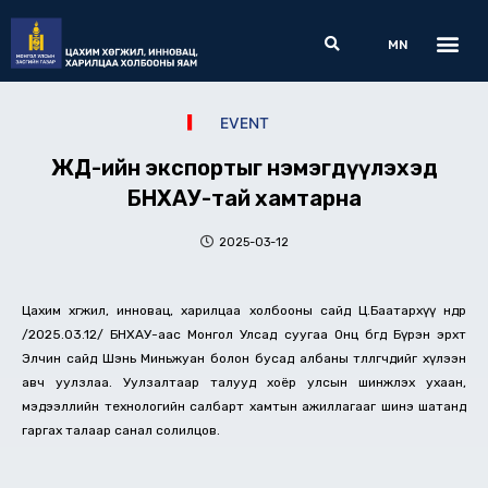
Skip
Me
Search
to
MN
content
EVENT
ЖДҮ-ийн экспортыг нэмэгдүүлэхэд
БНХАУ-тай хамтарна
2025-03-12
Цахим хөгжил, инновац, харилцаа холбооны сайд Ц.Баатархүү өнөөдөр
/2025.03.12/ БНХАУ-аас Монгол Улсад суугаа Онц бөгөөд Бүрэн эрхт
Элчин сайд Шэнь Миньжуан болон бусад албаны төлөөлөгчдийг хүлээн
авч уулзлаа. Уулзалтаар талууд хоёр улсын шинжлэх ухаан,
мэдээллийн технологийн салбарт хамтын ажиллагааг шинэ шатанд
гаргах талаар санал солилцов.