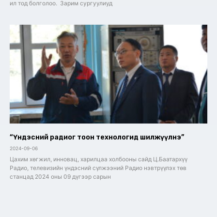
ил тод болголоо. Зарим сургуулиуд
“Үндэсний радиог тоон технологид шилжүүлнэ”
2024-09-06
Цахим хөгжил, инновац, харилцаа холбооны сайд Ц.Баатархүү
Радио, телевизийн үндэсний сүлжээний Радио нэвтрүүлэх төв
станцад 2024 оны 09 дүгээр сарын