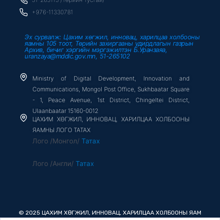
f
+976-11330781
Эх сурвалж: Цахим хөгжил, инновац, харилцаа холбооны
яамны 105 тоот, Төрийн захиргааны удирдлагын газрын
Архив, бичиг хэргийн мэргэжилтэн Б.Уранзаяа,
uranzaya@mddic.gov.mn, 51-265102
Ministry of Digital Development, Innovation and
Communications, Mongol Post Office, Sukhbaatar Square
- 1, Peace Avenue, 1st District, Chingeltei District,
Ulaanbaatar 15160-0012
ЦАХИМ ХӨГЖИЛ, ИННОВАЦ, ХАРИЛЦАА ХОЛБООНЫ
ЯАМНЫ ЛОГО ТАТАХ
Лого /Монгол/
Татах
Лого /Англи/
Татах
© 2025 ЦАХИМ ХӨГЖИЛ, ИННОВАЦ, ХАРИЛЦАА ХОЛБООНЫ ЯАМ