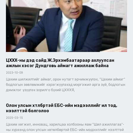
ЦХХХ-ны дэд сайд Ж.Эрхэмбаатараар ахлуулсан
ажлын хэсэг Дундговь аймагт ажиллаж байна
2023-10-09
Цахим шилжилтийг аймаг, орон нутагт эрчимжүүлэх, “Цахим аймаг”
бодлогын зөвлөмжийг хэрэгжүүлэхэд мэргэжил арга зүй, бодлогын
дэмжлэг үзүүлэх зорилго бүхий ЦХХХЯ,
Олон улсын хөтөлбөртэй ЕБС-ийн мэдээллийг ил тод,
нээлттэй болголоо
2025-03-15
Цахим хөгжил, инновац, харилцаа холбооны яам “Шил ажиллагаа”-
ны хүрээнд олон улсын хөтөлбөртэй ЕБС-ийн мэдээллийг нээлттэй