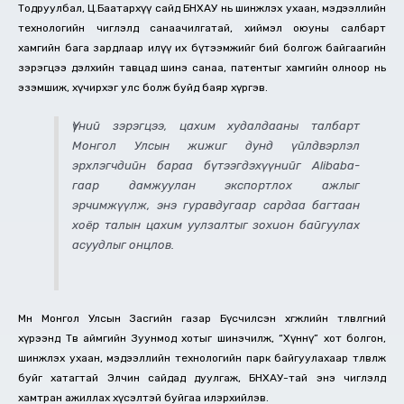
Тодруулбал, Ц.Баатархүү сайд БНХАУ нь шинжлэх ухаан, мэдээллийн
технологийн чиглэлд санаачилгатай, хиймэл оюуны салбарт
хамгийн бага зардлаар илүү их бүтээмжийг бий болгож байгаагийн
зэрэгцээ дэлхийн тавцад шинэ санаа, патентыг хамгийн олноор нь
эзэмшиж, хүчирхэг улс болж буйд баяр хүргэв.
Үүний зэрэгцээ, цахим худалдааны талбарт
Монгол Улсын жижиг дунд үйлдвэрлэл
эрхлэгчдийн бараа бүтээгдэхүүнийг Alibaba-
гаар дамжуулан экспортлох ажлыг
эрчимжүүлж, энэ гуравдугаар сардаа багтаан
хоёр талын цахим уулзалтыг зохион байгуулах
асуудлыг онцлов.
Мөн Монгол Улсын Засгийн газар Бүсчилсэн хөгжлийн төлөвлөгөөний
хүрээнд Төв аймгийн Зуунмод хотыг шинэчилж, “Хүннү” хот болгон,
шинжлэх ухаан, мэдээллийн технологийн парк байгуулахаар төлөвлөж
буйг хатагтай Элчин сайдад дуулгаж, БНХАУ-тай энэ чиглэлд
хамтран ажиллах хүсэлтэй буйгаа илэрхийлэв.