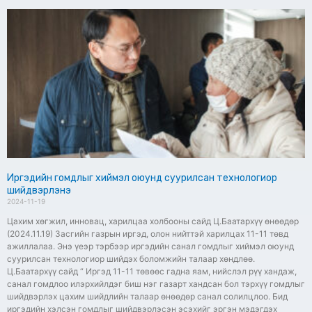
Иргэдийн гомдлыг хиймэл оюунд суурилсан технологиор
шийдвэрлэнэ
2024-11-19
Цахим хөгжил, инновац, харилцаа холбооны сайд Ц.Баатархүү өнөөдөр
(2024.11.19) Засгийн газрын иргэд, олон нийттэй харилцах 11-11 төвд
ажиллалаа. Энэ үеэр тэрбээр иргэдийн санал гомдлыг хиймэл оюунд
суурилсан технологиор шийдэх боломжийн талаар хөндлөө.
Ц.Баатархүү сайд “ Иргэд 11-11 төвөөс гадна яам, нийслэл рүү хандаж,
санал гомдлоо илэрхийлдэг биш нэг газарт хандсан бол тэрхүү гомдлыг
шийдвэрлэх цахим шийдлийн талаар өнөөдөр санал солилцлоо. Бид
иргэдийн хэлсэн гомдлыг шийдвэрлэсэн эсэхийг эргэн мэдэгдэх