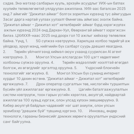
сэдэв. Энэ мэтээр салбарын хууль, эрхзүйн асуудлыг УИХ-ын батлах
хуулийн төлөвлөгөөтэй уялдуулан ажиллана. УИХ-аас баталсан 2025
онд 7 аймгийг “Дижитал аймаг” болгох зорилтын хүрээнд тус аймгуудын
Засаг дарга нартай уулзах уулзалт Өмнөговь аймгаас эхэлж байна.
“Дижитал аймаг – Дижитал хот” хөтөлбөрийг аймаг бүрд хэрэгжүүлэх
ажлын хүрээнд 2024 онд Дархан-Уул, Өвөрхангай аймагт хэрэгжсэн
билээ. ЦХИХХЯ-наас 2025 онд доорх гол 10 ажлыг хийхээр төлөвлөж
байна. Үүнд, 1. 5G сүлжээ нэвтрүүлнэ. Харилцаа холбоо төдийгүй аж
үйлдвэр, эрүүл мэнд, нийгмийн бүх салбарт суурь дэвшил явагдана.
2. Төрийн үйлчилгээнд хиймэл оюун ухаанд суурилсан АI агент
нэвтрүүлнэ. 3. Монгол Улсын алслагдсан 100 цэгт хөдөлгөөнт
холбооны сүлжээ оруулна. 4. Төрийн мэдээллийг нээлттэй өгөгдөл
болгож, их өгөгдлийг эргэлтэд оруулна. 5. Үндэсний блокчейн
технологийг хөгжүүлнэ. 6. Монгол Улсын бүх суманд интернет
хурдыг 10 дахин өсгөнө. “Дижитал аймаг – Дижитал хот” хөтөлбөрийг
өргөжүүлнэ. 7. Дрон оператор сургалтын төв, нислэгийн туршилтын
бүсийн үйл ажиллагааг өргөжүүлнэ. 8. Цагийн баталгаажуулалтын
систем нэвтрүүлж, тоон гарын үсгийн хэрэглээ, аюулгүй, найдвартай
ажиллагаа 100 хувьд хүргэж, олон улсад хүлээн зөвшөөрүүлнэ. 9.
Кибер аюулгүй байдлын чадавхийг нэг шат ахиулж, олон улсын
эрэмбээр “дэвшиж буй” түвшинд хүргэнэ. 10. Инновац, өндөр
технологи, гарааны бизнесийг дэмжих хөрөнгө оруулалтын үндэсний
санг байгуулна.