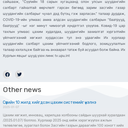
сайшааж, “Сүүлийн 18 сарын хугацаанд олон улсын шуудангийн
салбарт гайхалтай өөрчлөлт гарсан бөгөөд зарим засгийн газар
шуудангийн салбарыг чухал дэд бүтэц гэж зарласан.” талаар дурдаж,
COVID-19-ийн улмаас амиа алдсан шуудангийн салбарын “баатрууд,
баатрууд” -ыг нэг минут чимээгүй хүндэтгэл үзүүлэв. Ковид-19 цар
тахлын улмаас цахим худалдаа, шуудангийн захиалгат хүргэлтийн
үйлчилгээний хөгжил хурдассан тул энэ удаагийн Их хурлаар
шуудангийн салбарт цахим үйлчилгээний бодлого, зохицуулалтын
талаар хэлэлцэж байгаа нь анхаарал татаж буй асуудал болж байна. Их
Хурлын явцыг шууд үзэх линк: tv.upu.int
Other news
Сүүлийн 10 жилд хийгдсэн цахим системийг үнэлнэ
2025-01-07
Цахим хөгжил, инновац, харилцаа холбооны сайдын шуурхай хуралдаан
/2025.01.07/ боллоо. Хурлаар 2025 онд хийж хэрэгжүүлэх ажлын
төлөвлөгөө, зураглал болон Засгийн газрын дараагийн 100 хоногт хийх