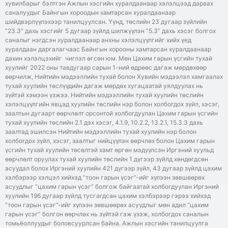
хувилбарыг бэлтгэн Ажлын хэсгийн хуралдаанаар хэлэлцээд дараах
саналуудыг Байнгын хороодын хамтарсан хуралдаанаар
шийдвэрлүүлэхээр танилцуулсан. Үүнд, төслийн 23 дугаар зүйлийн
“23.3” дахь хэсгийг 5 дугаар зүйлд шилжүүлэн “5.3” дахь хэсэг болгох
саналыг нэгдсэн хуралдаанаар анхны хэлэлцүүлгийг хийх үед
хуралдаан даргалагчаас Байнгын хорооны хамтарсан хуралдаанаар
дахин хэлэлцэхийг чиглэл өгсөн юм. Мөн Цахим гарын үсгийн тухай
хуулийг 2022 оны тавдугаар сарын 1-ний өдрөөс дагаж мөрдөхөөр
өөрчилж, Нийтийн мэдээллийн тухай болон Хувийн мэдээлэл хамгаалах
тухай хуулийн төслүүдийн дагаж мөрдөх хугацаатай уялдуулах нь
зүйтэй хэмээн үзжээ. Нийтийн мэдээллийн тухай хуулийн төслийн
хэлэлцүүлгийн явцад хуулийн төслийн нэр болон холбогдох зүйл, хэсэг,
заалтын дугаарт өөрчлөлт орсонтой холбогдуулан Цахим гарын үсгийн
тухай хуулийн төслийн 2.1 дэх хэсэг, 4.1.9, 10.2.2, 13.2.1, 15.3.3 дахь
заалтад эшилсэн Нийтийн мэдээллийн тухай хуулийн нэр болон
холбогдох зүйл, хэсэг, заалтыг нийцүүлэн өөрчлөх болон Цахим гарын
үсгийн тухай хуулийн төсөлтэй хамт өргөн мэдүүлсэн Иргэний хуульд
өөрчлөлт оруулах тухай хуулийн төслийн 1 дүгээр зүйлд хөндөгдсөн
асуудал болох Иргэний хуулийн 421 дүгээр зүйл, 43 дугаар зүйлд цахим
хэлбэрээр хэлцэл хийхэд “тоон гарын үсэг”-ийг хүлээн зөвшөөрөх
асуудлыг “цахим гарын үсэг” болгож байгаатай холбогдуулан Иргэний
хуулийн 196 дугаар зүйлд тусгагдсан цахим хэлбэрээр гэрээ хийхэд
“тоон гарын үсэг”-ийг хүлээн зөвшөөрөх асуудлыг мөн адил “цахим
гарын үсэг” болгон өөрчлөх нь зүйтэй гэж үзэж, холбогдох саналын
томьёоллуудыг боловсуурлсан байна. Ажлын хэсгийн танилцуулга