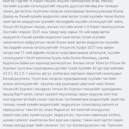
байгаа гэдгийг Н.Учрал гишүүн онцлон тайлбарлаж өгөв. Ийнхүү
төслийн эцсийн хэлэлцүүлгийг явуулж дууссан бөгөөд энэ талаарх
санал, дүгнэлтээ чуулганы нэгдсэн хуралдаанд танилцуулахаар болов.
Дараа нь Хүний хувийн мэдээлэл хамгаалах тухай хуулийн төсөл болон
хамт өргөн мэдүүлсэн хуулийн төслүүдийн эцсийн хэлэлцүүлгийг хийж,
Улсын Их Хурлын гишүүн, ажлын хэсгийн ахлагч Н.Учрал танилцуулсан.
Засгийн газраас 2021 оны тавдугаар сарын 19-ний өдөр өргөн
мэдүүлсэн Хүний хувийн мэдээлэл хамгаалах тухай хуулийн
шинэчилсэн найруулгын төсөл болон хамт өргөн мэдүүлсэн хуулийн
төслүүдийн анхны хэлэлцүүлгийг Улсын Их Хурал 2021 оны арван
нэгдүгээр 11-ний өдрийн нэгдсэн хуралдаанаараа хэлэлцэж, эцсийн
хэлэлцүүлэгт бэлтгүүлэхээр Хууль зүйн болон Инновац, цахим
бодлогын байнгын хороонд шилжүүлсэн. Ажлын хэсэг Монгол Улсын Их
Хурлын чуулганы хуралдааны дэгийн тухай хуулийн 42 дугаар зүйлийн
42.2.1, 42.2.3-т заасны дагуу холбогдох зарчмын зөрүүтэй саналуудыг
боловсруулжээ. Чуулганы нэгдсэн хуралдаанаар хуулийн төслийн
анхны хэлэлцүүлгийг явуулах үед хуралдаан даргалагчаас болон
Улсын Их Хурлын гишүүдээс Улсын Их Хурлын гишүүнийг хуралдааны
ирцэд бүртгүүлэх, санал хураалт явуулахад гарын хурууны хээгээр
хязгаарлахгүй байх санал гаргасан тул биометрик мэдээллийг ашиглах
талаар, хүний хувийн мэдээллийг задруулсан тохиолдолд хүлээлгэх
хариуцлагыг чангатгах, ялын бодлогыг ялгамжтай оногдуулах
зорилгоор хувь хүний нууцыг задруулсан, түүнчлэн харилцаа холбоо,
цахим сүлжээг ашигласан бол зургаан сараас таван жил хүртэл хорих
ялаар оногдуулдаг байх саналыг тус тус боловсруулсан гэв. Түүнчлэн