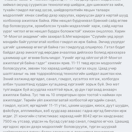
хиймэл оюунд суурилсан технологиор шийдэж, дүн шинжилгээ хийж,
тухайн гомдол яагаад үүсэв, шийдвэрлэлтийн явцын талаарх
мэдээллийг хянах самбар дээр харуулах, хариуцсан дарга нартай шууд
холбохоор ажиллаж байна. Ийм нөхцөл бүрдчихвэл Ерөнхий сайд өглөө
бүр боловсруулж, эрэмбэлсэн тухайн мэдээллийг харж, сайд нартаа
үүрэг чиглэл өгөх нөхцөл бүрдэх боломжтой” хэмээн онцоллоо. Харин
“И-Монгол академи”-ийн захирал Б.Мягмарнаран “Сүүлийн үед эрүүл
мэндийн байгууллагатай холбоо гомдол их ирж байна. Эмчид үзүүлдэг
цагийг цахимаар өгөхгүй байна гэх гомдолууд олширлоо. Гэтэл бодит
байдал дээр эмнэлгүүд өөрсдөө ачааллаа дийлэхээ болиод ирэхээрээ
цахимаар цаг өгөхөө больчихдог. Үүнийг иргэд ойлгохгүй И-Монгол
ажиллахгүй байна гэдэг” хэмээн ярив. 11-11 төвд ирсэн мэдээллийг
боловсруулж, зөвхөн тоо хараад шийдэл гаргах хэцүү. Цаад учир
шалтгааныг нь зөв тодорхойлоход технологийн шийдэл ашиглах юм.
Эхний ээлжинд өргөдөл, санал, гомдол, хүсэлтээ ялгаж, холбогдох
албан тушаалтанд хурдан хугацаанд хүргэхийг зорьж буй. Энэ мэт
тулгамдаж буй асуудлаа нээлттэй ярьж, үр дүн гаргахад анхаарч
ажиллаж байна. Тус төв нь 10 операторын орон тоотой ч найман хүн
ажилладаг. Төрийн үйл ажиллагаатай холбоотой иргэдийн санал,
гомдол, хүсэлт, өргөдлийг 11-11 утас, цахим шуудан, киоск, дуут шуудан,
фэйсбүүк, аппликейшн, вэб хуудсаар авахаас гадна иргэд биечлэн ирж
өгдөг. 21 хоногийн статистикаас харахад нийт 8042 иргэн хандсанаас
7500 нь утсаар, үлдсэн нь бусад сувгаар санал, гомдлоо өгчээ. Цаашид
иргэдээс ирсэн дээрх мэдээллийг боловсруулж, түргэн шуурхай
шийдвэрлэхэд түлхэц болох алхамуудыг дэвшилтэд технологид