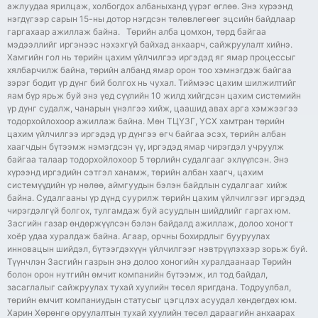
ажлуудаа ярилцаж, холбогдох албаныханд үүрэг өглөө. Энэ хүрээнд
нэгдүгээр сарын 15-ны дотор нэгдсэн төлөвлөгөөг эцсийн байдлаар
гаргахаар ажиллаж байна. Төрийн алба цомхон, төрд байгаа
мэдээллийг иргэнээс нэхэхгүй байхад анхаарч, сайжруулалт хийнэ.
Хамгийн гол нь төрийн цахим үйлчилгээ иргэдэд яг ямар процессыг
хялбарчилж байна, төрийн албанд ямар орон тоо хэмнэгдэж байгаа
зэрэг бодит үр дүнг бий болгох нь чухал. Тиймээс цахим шилжилтийг
яам бүр ярьж буй энэ үед сүүлийн 10 жилд хийгдсэн цахим системийн
үр дүнг судалж, чанарын үнэлгээ хийж, цаашид авах арга хэмжээгээ
тодорхойлохоор ажиллаж байна. Мөн ТЦҮЗГ, ҮСХ хамтран төрийн
цахим үйлчилгээ иргэдэд үр дүнгээ өгч байгаа эсэх, төрийн албан
хаагчдын бүтээмж нэмэгдсэн үү, иргэдэд ямар чирэгдэл учруулж
байгаа талаар тодорхойлохоор 5 төрлийн судалгааг эхлүүлсэн. Энэ
хүрээнд иргэдийн сэтгэл ханамж, төрийн албан хаагч, цахим
системүүдийн үр нөлөө, аймгуудын бэлэн байдлын судалгааг хийж
байна. Судалгааны үр дүнд суурилж төрийн цахим үйлчилгээг иргэдэд
чирэгдэлгүй болгох, тулгамдаж буй асуудлын шийдлийг гаргах юм.
Засгийн газар өндөржүүлсэн бэлэн байдалд ажиллаж, долоо хоногт
хоёр удаа хуралдаж байна. Агаар, орчны бохирдлыг бууруулах
инновацын шийдэл, бүтээгдэхүүн үйлчилгээг нэвтрүүлэхээр зорьж буй.
Түүнчлэн Засгийн газрын энэ долоо хоногийн хуралдаанаар Төрийн
болон орон нутгийн өмчит компанийн бүтээмж, ил тод байдал,
засаглалыг сайжруулах тухай хуулийн төсөл яригдана. Тодруулбал,
төрийн өмчит компаниудын статусыг цэгцлэх асуудал хөндөгдөх юм.
Харин Хөрөнгө оруулалтын тухай хуулийн төсөл дараагийн анхаарах