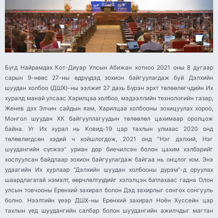
Бүгд Найрамдах Кот-Диуар Улсын Абижан хотноо 2021 оны 8 дугаар
сарын 9-нөөс 27-ны өдрүүдэд зохион байгуулагдаж буй Дэлхийн
шуудан холбоо (ДШХ)-ны ээлжит 27 дахь Бүрэн эрхт төлөөлөгчдийн Их
хуралд манай улсаас Харилцаа холбоо, мэдээллийн технологийн газар,
Женев дэх Элчин сайдын яам, Харилцаа холбооны зохицуулах хороо,
Монгол шуудан ХК байгууллагуудын төлөөлөл цахимаар оролцож
байна. Уг Их хурал нь Ковид-19 цар тахлын улмаас 2020 онд
төлөвлөгдсөн хэдий ч хойшлогдож, 2021 онд “Нэг дэлхий, Нэг
шуудангийн сүлжээ” уриан дор биечилсэн болон цахим хэлбэрийг
хослуулсан байдлаар зохион байгуулагдаж байгаа нь онцлог юм. Энэ
удаагийн Их хурлаар “Дэлхийн шуудан холбооны дүрэм”-д оруулах
шаардлагатай нэмэлт, өөрчлөлтүүдийг хэлэлцэн батлахаас гадна Олон
улсын товчооны Ерөнхий захирал болон Дэд захирлыг сонгох сонгууль
болно. Нээлтийн үеэр ДШХ-ны Ерөнхий захирал Ноён Хуссейн цар
тахлын үед шуудангийн салбар болон шуудангийн ажилчдыг магтан