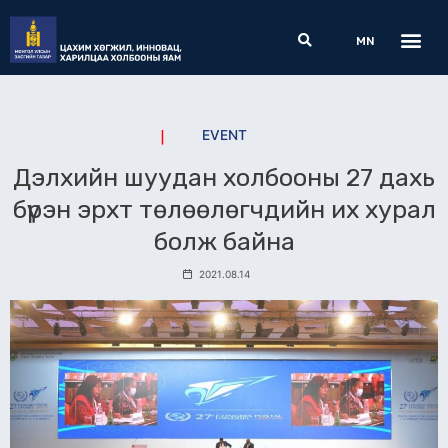
Skip
Me
Search
to
MN
content
EVENT
Дэлхийн шуудан холбооны 27 дахь
бүрэн эрхт төлөөлөгчдийн их хурал
болж байна
2021.08.14