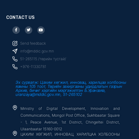
CONTACT US
F
T
Y
a
w
o
c
i
u
e
t
t
b
t
u
Send feedback
o
e
b
o
r
e
info@mddic.gov.mn
k
-
51-265115 /төрийн тусгай/
f
+976-11330781
Эх сурвалж: Цахим хөгжил, инновац, харилцаа холбооны
яамны 105 тоот, Төрийн захиргааны удирдлагын газрын
Архив, бичиг хэргийн мэргэжилтэн Б.Уранзаяа,
uranzaya@mddic.gov.mn, 51-265102
Ministry of Digital Development, Innovation and
Communications, Mongol Post Office, Sukhbaatar Square
- 1, Peace Avenue, 1st District, Chingeltei District,
Ulaanbaatar 15160-0012
ЦАХИМ ХӨГЖИЛ, ИННОВАЦ, ХАРИЛЦАА ХОЛБООНЫ