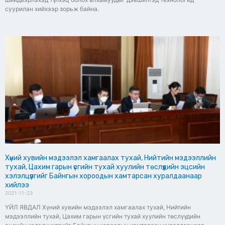
суурилан хийхээр зорьж байна.
Хүний хувийн мэдээлэл хамгаалах тухай, Нийтийн мэдээллийн
тухай, Цахим гарын үсгийн тухай хуулийн төслүүдийн эцсийн
хэлэлцүүлгийг Байнгын хороодын хамтарсан хуралдаанаар
хийлээ
2021-11-23
ҮЙЛ ЯВДАЛ Хүний хувийн мэдээлэл хамгаалах тухай, Нийтийн
мэдээллийн тухай, Цахим гарын үсгийн тухай хуулийн төслүүдийн