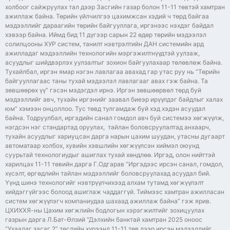
холбоог сайжруулах тал дээр Засгийн газар болон 11-11 төвтэй хамтран
ажиллаж байна. Төрийн үйлчилгээ цахимжсан хэдий ч төрд байгаа
мэдээллийг дараагийн төрийн байгууллага, иргэнээс нэхдэг байдал
хэвээр байна. Иймд бид 11 дүгээр сарын 22 өдөр төрийн мэдээлэл
солилцооны ХУР систем, танилт нэвтрэлтийн ДАН системийн ард
ажилладаг мэдээллийн технологийн мэргэжилтнүүдтэй уулзаж,
асуудлыг шийдвэрлэх уулзалтыг зохион байгуулахаар төлөвлөж байна.
Тухайлбал, иргэн ямар нэгэн лавлагаа авахад гар утас руу нь “Төрийн
байгууллагаас таны тухай мэдээлэл лавлагааг авах гэж байна. Та
зөвшөөрөх үү” гэсэн мэдэгдэл ирнэ. Иргэн зөвшөөрвөл төрд буй
мэдээллийг авч, тухайн иргэнийг заавал биеэр ирүүлдэг байдлыг халах
юм” хэмээн онцоллоо. Тус төвд тулгамдаж буй хэд хэдэн асуудал
байна. Тодруулбал, иргэдийн санал гомдол авч буй системээ хөгжүүлж,
нэгдсэн нэг стандартад оруулах, тайлан боловсруулалтад анхаарч,
тухайн асуудлыг хариуцсан дарга нарын цахим шуудан, утасны дугаарт
автоматаар холбох, хувийн хэвшлийн хөгжүүлсэн хиймэл оюунд
суурьтай технологиудыг ашиглах тухай хөндлөө. Иргэд, олон нийттэй
харилцах 11-11 төвийн дарга Г.Одгарав “Иргэдээс ирсэн санал, гомдол,
хүсэлт, өргөдлийн тайлан мэдээллийг боловсруулахад асуудал бий.
Үүнд шинэ технологийг нэвтрүүлчихээд алхам тутамд хөгжүүлэлт
хийдэггүйгээс болоод ашиглаж чаддаггүй. Тиймээс хамтран ажилласан
систем хөгжүүлэгч компаниудаа шахаад ажиллаж байна” гэж ярив.
ЦХИХХЯ-ны Цахим хөгжлийн бодлогын хэрэгжилтийг зохицуулах
газрын дарга Л.Бат-Өлзий “Дэлхийн банктай хамтран 2025 оноос
“Ухаалаг засаг 2” төслийн хүрээнд 11-11 төв дээр ирсэн мэдээллийг