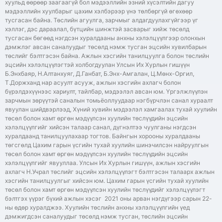
хуульд өөрөөр заагаагүй бол мэдээллийн эзний хүсэлтийн дагуу
мэдээллийн хуулбарыг цахим хэлбэрээр үнэ төлбөргүй өгөхөөр
тусгасан байна. Төслийн агуулга, зарчмыг алдагдуулахгүйгээр үг
хэллэг, дэс дараалал, бүтцийн шинжтэй засварыг хийж төсөлд
тусгасан бөгөөд нэгдсэн хуралдааны анхны хэлэлцүүлгээр олонхын
дэмжлэг авсан саналуудыг төсөлд нэмж тусган эцсийн хувилбарын
төслийг бэлтгэсэн байна. Ажлын хэсгийн танилцуулга болон төслийн
эцсийн хэлэлцүүлэгтэй холбогдуулан Улсын Их Хурлын гишүүн
Б.Энхбаяр, Н.Алтанхуяг, Д.Ганбат, Б.Энх-Амгалан, Ц.Мөнх-Оргил,
Т.Доржханд нар асуулт асууж, ажлын хэсгийн ахлагч болон
бүрэлдэхүүнээс хариулт, тайлбар, мэдээлэл авсан юм. Үргэлжлүүлэн
зарчмын зөрүүтэй саналын томьёоллуудаар нэгбүрчлэн санал хураалт
явуулан шийдвэрлээд, Хүний хувийн мэдээлэл хамгаалах тухай хуулийн
төсөл болон хамт өргөн мэдүүлсэн хуулийн төслүүдийн эцсийн
хэлэлцүүлгийг хийсэн талаар санал, дүгнэлтээ чуулганы нэгдсэн
хуралдаанд танилцуулахаар тогтов. Байнгын хорооны хуралдааны
төгсгөлд Цахим гарын үсгийн тухай хуулийн шинэчилсэн найруулгын
төсөл болон хамт өргөн мэдүүлсэн хуулийн төслүүдийн эцсийн
хэлэлцүүлгийг явууллаа. Улсын Их Хурлын гишүүн, ажлын хэсгийн
ахлагч Н.Учрал төслийг эцсийн хэлэлцүүлэгт бэлтгэсэн талаарх ажлын
хэсгийн танилцуулгыг хийсэн юм. Цахим гарын үсгийн тухай хуулийн
төсөл болон хамт өргөн мэдүүлсэн хуулийн төслүүдийг хэлэлцүүлэгт
бэлтгэх үүрэг бүхий ажлын хэсэг 2021 оны арван нэгдүгээр сарын 22-
ны өдөр хуралджээ. Хуулийн төслийн анхны хэлэлцүүлгийн үед
дэмжигдсэн саналуудыг төсөлд нэмж тусган, төслийн эцсийн