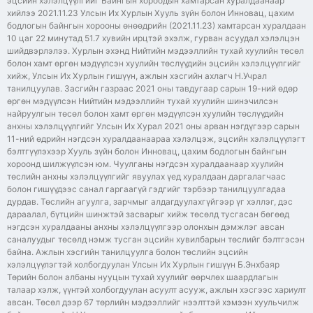
эцсийн хэлэлцүүлгийг Байнгын хороодын хамтарсан хуралдаанаар
хийлээ 2021.11.23 Улсын Их Хурлын Хууль зүйн болон Инновац, цахим
бодлогын байнгын хорооны өнөөдрийн (2021.11.23) хамтарсан хуралдаан
10 цаг 22 минутад 51.7 хувийн ирцтэй эхэлж, гурван асуудал хэлэлцэн
шийдвэрлэлээ. Хурлын эхэнд Нийтийн мэдээллийн тухай хуулийн төсөл
болон хамт өргөн мэдүүлсэн хуулийн төслүүдийн эцсийн хэлэлцүүлгийг
хийж, Улсын Их Хурлын гишүүн, ажлын хэсгийн ахлагч Н.Учрал
танилцуулав. Засгийн газраас 2021 оны тавдугаар сарын 19-ний өдөр
өргөн мэдүүлсэн Нийтийн мэдээллийн тухай хуулийн шинэчилсэн
найруулгын төсөл болон хамт өргөн мэдүүлсэн хуулийн төслүүдийн
анхны хэлэлцүүлгийг Улсын Их Хурал 2021 оны арван нэгдүгээр сарын
11-ний өдрийн нэгдсэн хуралдаанаараа хэлэлцэж, эцсийн хэлэлцүүлэгт
бэлтгүүлэхээр Хууль зүйн болон Инновац, цахим бодлогын байнгын
хороонд шилжүүлсэн юм. Чуулганы нэгдсэн хуралдаанаар хуулийн
төслийн анхны хэлэлцүүлгийг явуулах үед хуралдаан даргалагчаас
болон гишүүдээс санал гаргаагүй гэдгийг тэрбээр танилцуулгадаа
дурдав. Төслийн агуулга, зарчмыг алдагдуулахгүйгээр үг хэллэг, дэс
дараалал, бүтцийн шинжтэй засварыг хийж төсөлд тусгасан бөгөөд
нэгдсэн хуралдааны анхны хэлэлцүүлгээр олонхын дэмжлэг авсан
саналуудыг төсөлд нэмж тусган эцсийн хувилбарын төслийг бэлтгэсэн
байна. Ажлын хэсгийн танилцуулга болон төслийн эцсийн
хэлэлцүүлэгтэй холбогдуулан Улсын Их Хурлын гишүүн Б.Энхбаяр
Төрийн болон албаны нууцын тухай хуулийг өөрчлөх шаардлагын
талаар хэлж, үүнтэй холбогдуулан асуулт асууж, ажлын хэсгээс хариулт
авсан. Төсөл дээр 67 төрлийн мэдээллийг нээлттэй хэмээн хуульчилж