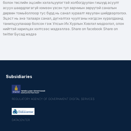
болон төслийн эцсийн хэлэлцүүлэгтэй холбогдуулан гишүүд асуулт
асуух шаардлагагүй хэмээн үзсэн тул зарчмын зөрүүтэй саналын
дөрвөн томьёоллоор тус бүрд нь санал хураалт явуулан шийдвэрлэлээ.
Эцэст нь энэ талаарх санал, дүгнэлтээ чуулганы нэгдсэн хуралдаанд
танилцуулахаар болсон гэж Улсын Их Хурлын Хэвлэл мэдээлэл, олон
нийттэй харилцах хэлтсээс мэдээллээ. Share on facebook Share on
twitter Бусад мэдээ
Subsidiaries
REGULATORY AGENCY OF GOVERNMENT DIGITAL SERVICES
DATACENTER