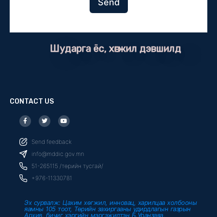
Send
Шударга ёс, хөгжил дэвшилд
CONTACT US
F
T
Y
a
w
o
c
i
u
e
t
t
b
t
u
Send feedback
o
e
b
o
r
e
info@mddic.gov.mn
k
-
51-265115 /төрийн тусгай/
f
+976-11330781
Эх сурвалж: Цахим хөгжил, инновац, харилцаа холбооны
яамны 105 тоот, Төрийн захиргааны удирдлагын газрын
Архив, бичиг хэргийн мэргэжилтэн Б.Уранзаяа,