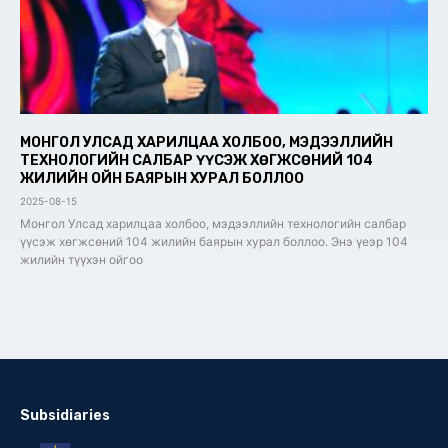
МОНГОЛ УЛСАД ХАРИЛЦАА ХОЛБОО, МЭДЭЭЛЛИЙН
ТЕХНОЛОГИЙН САЛБАР ҮҮСЭЖ ХӨГЖСӨНИЙ 104
ЖИЛИЙН ОЙН БАЯРЫН ХУРАЛ БОЛЛОО
2025-08-15
Монгол Улсад харилцаа холбоо, мэдээллийн технологийн салбар
үүсэж хөгжсөний 104 жилийн баярын хурал боллоо. Энэ үеэр 104
жилийн түүхэн ойгоо
Subsidiaries