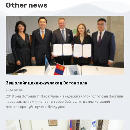
Other news
Зөвшөөрлийг цахимжуулахад Эстон зөвлөнө
2023-09-08
2019 онд Эстоний И-Засаглалын академитай Монгол Улсын Засгийн
газар хамтын ажиллагааны гэрээ байгуулж, цахим хөгжлийг
дэмжих эрх зүйн орчинг бүрдүүлэх,