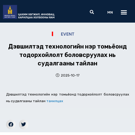
Skip
Me
Search
to
MN
content
EVENT
Дэвшилтэд технологийн нэр томьёонд
тодорхойлолт боловсруулах нь
судалгааны тайлан
2025-10-17
Дэвшилтэд технологийн нэр томьёонд тодорхойлолт боловсруулах
нь судалгааны тайлан
танилцах