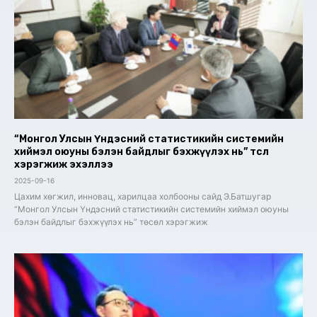
“Монгол Улсын Үндэсний статистикийн системийн
хиймэл оюуны бэлэн байдлыг бэхжүүлэх нь” төсөл
хэрэгжиж эхэллээ
2025-09-16
Цахим хөгжил, инновац, харилцаа холбооны сайд Э.Батшугар
“Монгол Улсын Үндэсний статистикийн системийн хиймэл оюуны
бэлэн байдлыг бэхжүүлэх нь” төсөл хэрэгжиж