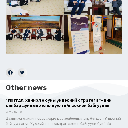
Other news
“Их өгөгдөл, хиймэл оюуны үндэсний стратеги “- ийн
салбар дундын хэлэлцүүлгийг зохион байгуулав
2025-07-04
Цахим хөгжил, инновац, харилцаа холбооны яам, Нэгдсэн Үндэсний
байгууллагын Хүүхдийн сан хамтран зохион байгуулж буй ” Их