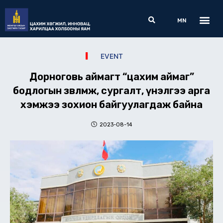
Skip
Me
Search
to
MN
content
EVENT
Дорноговь аймагт “цахим аймаг”
бодлогын зөвлөмж, сургалт, үнэлгээ арга
хэмжээ зохион байгуулагдаж байна
2023-08-14