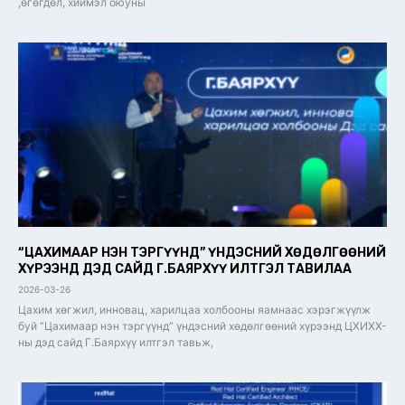
,өгөгдөл, хиймэл оюуны
“ЦАХИМААР НЭН ТЭРГҮҮНД” ҮНДЭСНИЙ ХӨДӨЛГӨӨНИЙ
ХҮРЭЭНД ДЭД САЙД Г.БАЯРХҮҮ ИЛТГЭЛ ТАВИЛАА
2026-03-26
Цахим хөгжил, инновац, харилцаа холбооны яамнаас хэрэгжүүлж
буй “Цахимаар нэн тэргүүнд” үндэсний хөдөлгөөний хүрээнд ЦХИХХ-
ны дэд сайд Г.Баярхүү илтгэл тавьж,