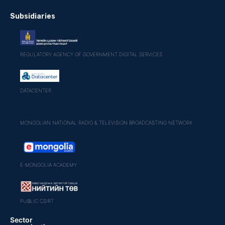
Subsidiaries
REGULATORY AGENCY OF GOVERNMENT DIGITAL SERVICES
DATACENTER
MONGOLIAN NATIONAL RADIO & TELEVISION BROADCASTING NETWORK
E-MONGOLIA ACADEMY
PUBLIC CSIRT
Sector