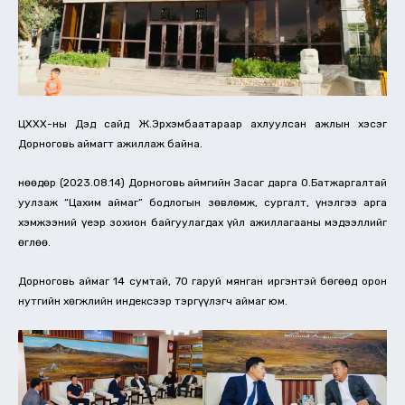
ЦХХХ-ны Дэд сайд Ж.Эрхэмбаатараар ахлуулсан ажлын хэсэг
Дорноговь аймагт ажиллаж байна.
Өнөөдөр (2023.08.14) Дорноговь аймгийн Засаг дарга О.Батжаргалтай
уулзаж “Цахим аймаг” бодлогын зөвлөмж, сургалт, үнэлгээ арга
хэмжээний үеэр зохион байгуулагдах үйл ажиллагааны мэдээллийг
өглөө.
Дорноговь аймаг 14 сумтай, 70 гаруй мянган иргэнтэй бөгөөд орон
нутгийн хөгжлийн индексээр тэргүүлэгч аймаг юм.