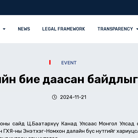
NEWS
LEGAL FRAMEWORK
TRANSPARENCY
EVENT
длийн бие даасан байдлы
2024-11-21
ооны сайд Ц.Баатархүү Канад Улсаас Монгол Улсад су
ХЯ-ны Энэтхэг-Номхон далайн бүс нутгийг хариуцсан х