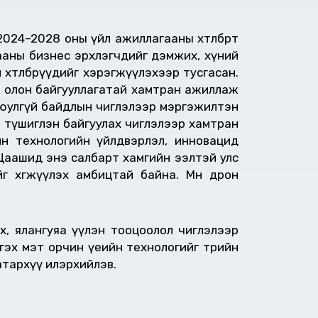
024–2028 оны үйл ажиллагааны хөтөлбөрт
арааны бизнес эрхлэгчдийг дэмжих, хүний
хөтөлбөрүүдийг хэрэгжүүлэхээр тусгасан.
р олон байгууллагатай хамтран ажиллаж
 аюулгүй байдлын чиглэлээр мэргэжилтэн
р түшиглэн байгуулах чиглэлээр хамтран
йн технологийн үйлдвэрлэл, инновацид
 Цаашид энэ салбарт хамгийн ээлтэй улс
г хөгжүүлэх амбицтай байна. Мөн дрон
х, ялангуяа үүлэн тооцоолол чиглэлээр
 гэх мэт орчин үеийн технологийг төрийн
атархүү илэрхийлэв.