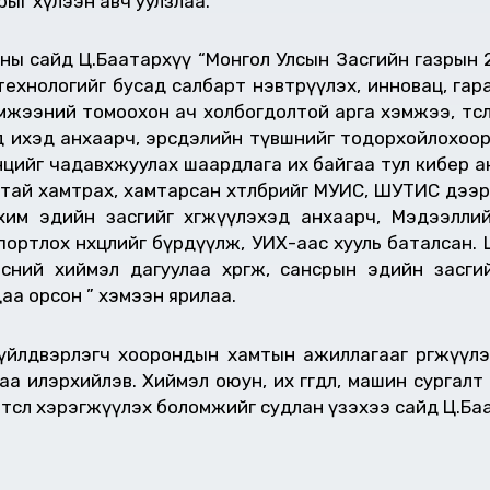
арыг хүлээн авч уулзлаа.
оны сайд Ц.Баатархүү “Монгол Улсын Засгийн газрын 2
т технологийг бусад салбарт нэвтрүүлэх, инновац, г
мжээний томоохон ач холбогдолтой арга хэмжээ, төсөл 
илд ихэд анхаарч, эрсдэлийн түвшнийг тодорхойлохоо
өөцийг чадавхжуулах шаардлага их байгаа тул кибер
тай хамтрах, хамтарсан хөтөлбөрийг МУИС, ШУТИС дээ
им эдийн засгийг хөгжүүлэхэд анхаарч, Мэдээлли
ортлох нөхцөлийг бүрдүүлж, УИХ-аас хууль баталсан.
ий хиймэл дагуулаа хөөргөж, сансрын эдийн засгий
аа орсон ” хэмээн ярилаа.
йлдвэрлэгч хоорондын хамтын ажиллагааг өргөжүүлэ
илэрхийлэв. Хиймэл оюун, их өгөгдөл, машин сургалт
төсөл хэрэгжүүлэх боломжийг судлан үзэхээ сайд Ц.Ба