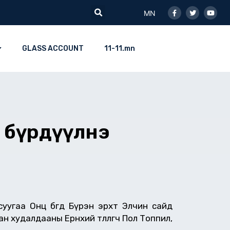
Facebook-
Twitter
Youtu
Search
f
MN
GLASS ACCOUNT
11-11.mn
г бүрдүүлнэ
угаа Онц бөгөөд Бүрэн эрхт Элчин сайд
удалдааны Ерөнхий төлөөлөгч Пол Топпил,