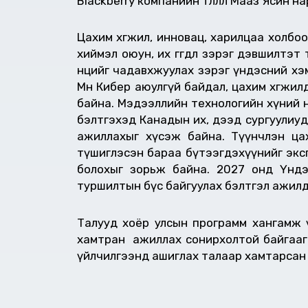
Blackberry компанийн төлөөлөл Мааз Ясин н
Цахим хөгжил, инновац, харилцаа холбо
хиймэл оюун, их өгөгдөл зэрэг дэвшилтэ
нөөцийг чадавхжуулах зэрэг үндэсний хэ
Мөн Кибер аюулгүй байдал, цахим хөгж
байна. Мэдээллийн технологийн хүний н
бэлтгэхэд Канадын их, дээд сургуулиуд
ажиллахыг хүсэж байна. Түүнчлэн цах
түшиглэсэн бараа бүтээгдэхүүнийг эксп
болохыг зорьж байна. 2027 онд Үндэсн
туршилтын бүс байгуулах бэлтгэл ажилд
Талууд хоёр улсын программ хангамж ү
хамтран ажиллах сонирхолтой байгаагаа 
үйлчилгээнд ашиглах талаар xамтарсан 