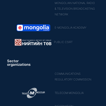
MONGOLIAN NATIONAL RADIO
& TELEVISION BROADCASTING
NETWORK
E-MONGOLIA ACADEMY
PUBLIC CSIRT
Sector
organizations
COMMUNICATIONS
REGULATORY COMMISSION
TELECOM MONGOLIA