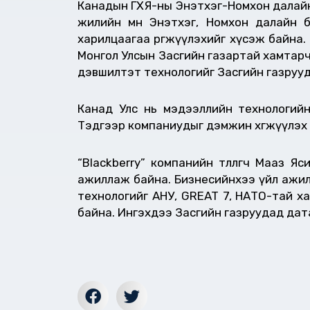
Канадын ГХЯ-ны Энэтхэг-Номхон далайн б
жилийн өмнө Энэтхэг, Номхон далайн 
харилцаагаа өргөжүүлэхийг хүсэж байна
Монгол Улсын Засгийн газартай хамтарч
дэвшилтэт технологийг Засгийн газрууд
Канад Улс нь мэдээллийн технологий
Тэдгээр компаниудыг дэмжин хөгжүүлэх
“Blackberry” компанийн төлөөлөгч Мааз
ажиллаж байна. Бизнесийнхээ үйл ажилл
технологийг АНУ, GREAT 7, НАТО-тай х
байна. Ингэхдээ Засгийн газруудад дат