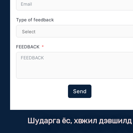
Type of feedback
FEEDBACK
Send
Шударга ёс, хөгжил дэвшилд