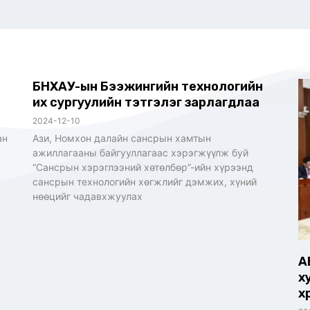
БНХАУ-ын Бээжингийн технологийн
их сургуулийн тэтгэлэг зарлагдлаа
2024-12-10
ан
Ази, Номхон далайн сансрын хамтын
ажиллагааны байгууллагаас хэрэгжүүлж буй
“Сансрын хэрэглээний хөтөлбөр”-ийн хүрээнд
сансрын технологийн хөгжлийг дэмжих, хүний
нөөцийг чадавхжуулах
А
х
х