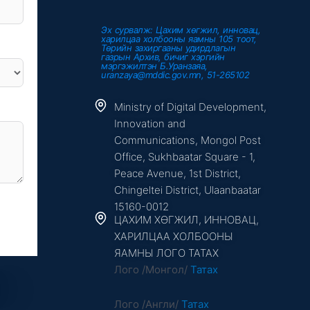
Эх сурвалж: Цахим хөгжил, инновац,
харилцаа холбооны яамны 105 тоот,
Төрийн захиргааны удирдлагын
газрын Архив, бичиг хэргийн
мэргэжилтэн Б.Уранзаяа,
uranzaya@mddic.gov.mn, 51-265102
Ministry of Digital Development,
Innovation and
Communications, Mongol Post
Office, Sukhbaatar Square - 1,
Peace Avenue, 1st District,
Chingeltei District, Ulaanbaatar
15160-0012
ЦАХИМ ХӨГЖИЛ, ИННОВАЦ,
ХАРИЛЦАА ХОЛБООНЫ
ЯАМНЫ ЛОГО ТАТАХ
Лого /Монгол/
Татах
Лого /Англи/
Татах