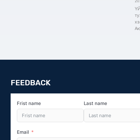
20
ҮЙ
ту
хэ
Аю
FEEDBACK
Frist name
Last name
Email