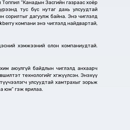
ол Топпил “Канадын Засгийн газраас хоёр
хүрээнд тус бүс нутаг дахь улсуудтай
он сорилтыг дагуулж байна. Энэ чиглэлд
kberry компани энэ чиглэлд найдвартай,
дэсний хэмжээний олон компаниудтай.
 цахим аюулгүй байдлын чиглэлд анхаарч
вшилтэт технологийг хөгжүүлсэн. Энэхүү
 түүчээлэгч улсуудтай хамтрахыг зорьж
а юм” гэж ярилаа.