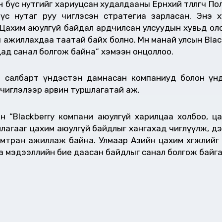
үс нутгийг хариуцсан худалдааны Ерөнхий төлөөлөгч П
бүс нутаг руу чиглэсэн стратегиа зарласан. Энэ 
. Цахим аюулгүй байдал ардчилсан улсуудын хувьд ол
 ажиллахдаа таатай байх болно. Мөн манай улсын Blac
ад санал болгож байна” хэмээн онцоллоо.
н салбарт үндэстэн дамнасан компаниуд болон үн
 чиглэлээр арвин туршлагатай аж.
 Ясин “Blackberry компани аюулгүй харилцаа холбоо,
агааг цахим аюулгүй байдлыг хангахад чиглүүлж, дэ
амтран ажиллаж байна. Улмаар Азийн цахим хөгжлийг
а мэдээллийн бие даасан байдлыг санал болгож байга