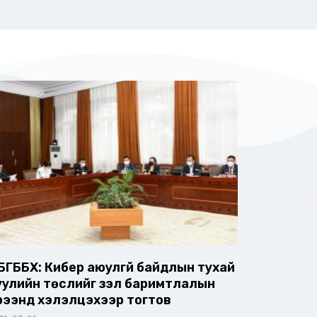
БГББХ: Кибер аюулгүй байдлын тухай
уулийн төслийг үзэл баримтлалын
үрээнд хэлэлцэхээр тогтов