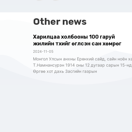
Other news
Харилцаа холбооны 100 гаруй
жилийн түүхийг өгүүлсэн сан хөмрөг
2024-11-05
Монгол Улсын анхны Ерөнхий сайд, сайн ноён х
Т.Намнансүрэн 1914 оны 12 дугаар сарын 15-нд
Өргөө хот дахь Засгийн газрын