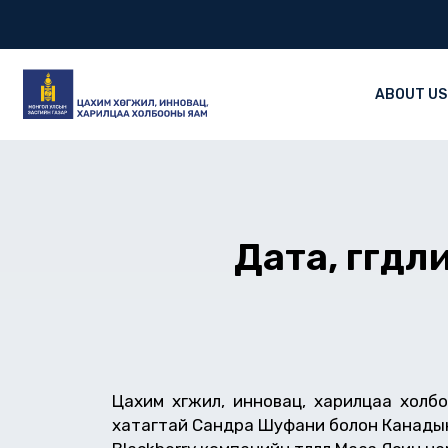
Skip
to
content
ABOUT US
Дата, өгөг
Цахим хөгжил, инновац, харилцаа холб
хатагтай Сандра Шуфани болон Канадын Г