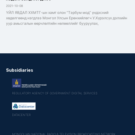
2021-10-08
ҮЙЛ ЯВДАЛ ХХМТГ-ын хамт олон “Тэрбум мод” үндэсний
хөдөлгөөнд нэгдлээ Монгол Улсын Ерөнхийлөгч У.Хүрэлсүх дэлхийн
уур амьсгалын өөрчлөлтийн нөлөөллийг бууруулах,
Subsidiaries
REGULATORY AGENCY OF GOVERNMENT DIGITAL SERVICES
DATACENTER
MONGOLIAN NATIONAL RADIO & TELEVISION BROADCASTING NETWORK