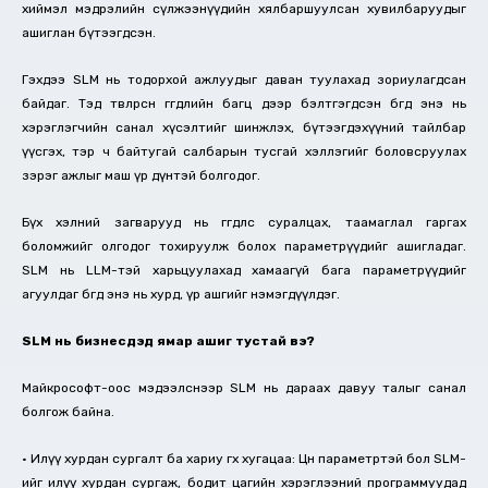
хиймэл мэдрэлийн сүлжээнүүдийн хялбаршуулсан хувилбаруудыг
ашиглан бүтээгдсэн.
Гэхдээ SLM нь тодорхой ажлуудыг даван туулахад зориулагдсан
байдаг. Тэд төвлөрсөн өгөгдлийн багц дээр бэлтгэгдсэн бөгөөд энэ нь
хэрэглэгчийн санал хүсэлтийг шинжлэх, бүтээгдэхүүний тайлбар
үүсгэх, тэр ч байтугай салбарын тусгай хэллэгийг боловсруулах
зэрэг ажлыг маш үр дүнтэй болгодог.
Бүх хэлний загварууд нь өгөгдөлөөс суралцах, таамаглал гаргах
боломжийг олгодог тохируулж болох параметрүүдийг ашигладаг.
SLM нь LLM-тэй харьцуулахад хамаагүй бага параметрүүдийг
агуулдаг бөгөөд энэ нь хурд, үр ашгийг нэмэгдүүлдэг.
SLM нь бизнесүүдэд ямар ашиг тустай вэ?
Майкрософт-оос мэдээлснээр SLM нь дараах давуу талыг санал
болгож байна.
• Илүү хурдан сургалт ба хариу өгөх хугацаа: Цөөн параметртэй бол SLM-
ийг илүү хурдан сургаж, бодит цагийн хэрэглээний программуудад