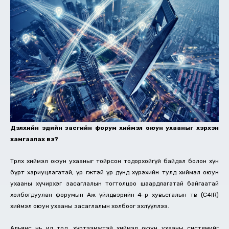
Дэлхийн эдийн засгийн форум хиймэл оюун ухааныг хэрхэн
хамгаалах вэ?
Төрөлх хиймэл оюун ухааныг тойрсон тодорхойгүй байдал болон хүн
бүрт хариуцлагатай, үр өгөөжтэй үр дүнд хүрэхийн тулд хиймэл оюун
ухааны хүчирхэг засаглалын тогтолцоо шаардлагатай байгаатай
холбогдуулан форумын Аж үйлдвэрийн 4-р хувьсгалын төв (C4IR)
хиймэл оюун ухааны засаглалын холбоог эхлүүллээ.
Альянс нь ил тод, хүртээмжтэй хиймэл оюун ухааны системийг