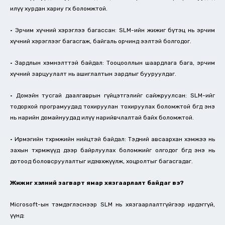
илүү хурдан хариу өгөх боломжтой.
• Эрчим хүчний хэрэглээ багассан: SLM-ийн жижиг бүтэц нь эрчим
хүчний хэрэглээг багасгаж, байгаль орчинд ээлтэй болгодог.
• Зардлын хэмнэлттэй байдал: Тооцооллын шаардлага бага, эрчим
хүчний зарцуулалт нь ашиглалтын зардлыг бууруулдаг.
• Домэйн тусгай даалгаврын гүйцэтгэлийг сайжруулсан: SLM-ийг
тодорхой програмуудад тохируулан тохируулах боломжтой бөгөөд энэ
нь нарийн домайнуудад илүү нарийвчлалтай байх боломжтой.
• Ирмэгийн төхөөрөмжийн нийцтэй байдал: Тэдний авсаархан хэмжээ нь
захын төхөөрөмжүүд дээр байрлуулах боломжийг олгодог бөгөөд энэ нь
дотоод боловсруулалтыг идэвхжүүлж, хоцролтыг багасгадаг.
Жижиг хэлний загварт ямар хязгаарлалт байдаг вэ?
Microsoft-ын тэмдэглэснээр SLM нь хязгаарлалтгүйгээр ирдэггүй,
үүнд: