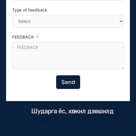
Type of feedback
FEEDBACK
Send
Шударга ёс, хөгжил дэвшилд