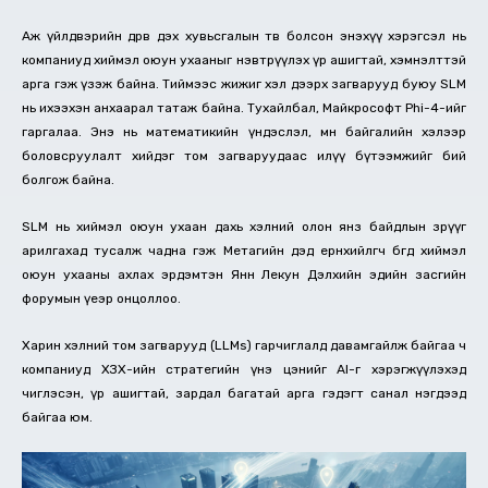
Аж үйлдвэрийн дөрөв дэх хувьсгалын төв болсон энэхүү хэрэгсэл нь
компаниуд хиймэл оюун ухааныг нэвтрүүлэх үр ашигтай, хэмнэлттэй
арга гэж үзэж байна. Тиймээс жижиг хэл дээрх загварууд буюу SLM
нь ихээхэн анхаарал татаж байна. Тухайлбал, Майкрософт Phi-4-ийг
гаргалаа. Энэ нь математикийн үндэслэл, мөн байгалийн хэлээр
боловсруулалт хийдэг том загваруудаас илүү бүтээмжийг бий
болгож байна.
SLM нь хиймэл оюун ухаан дахь хэлний олон янз байдлын зөрүүг
арилгахад тусалж чадна гэж Метагийн дэд ерөнхийлөгч бөгөөд хиймэл
оюун ухааны ахлах эрдэмтэн Янн Лекун Дэлхийн эдийн засгийн
форумын үеэр онцоллоо.
Харин хэлний том загварууд (LLMs) гарчиглалд давамгайлж байгаа ч
компаниуд ХЗХ-ийн стратегийн үнэ цэнийг AI-г хэрэгжүүлэхэд
чиглэсэн, үр ашигтай, зардал багатай арга гэдэгт санал нэгдээд
байгаа юм.