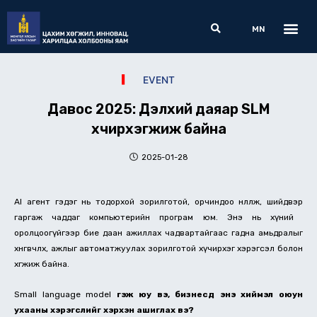
Skip
Me
Search
to
MN
content
EVENT
Давос 2025: Дэлхий даяар SLM
хүчирхэгжиж байна
2025-01-28
AI агент гэдэг нь тодорхой зорилготой, орчиндоо нөлөөлж, шийдвэр
гаргаж чаддаг компьютерийн програм юм. Энэ нь хүний ​​
оролцоогүйгээр бие даан ажиллах чадвартайгаас гадна ​​амьдралыг
хөнгөвчлөх, ажлыг автоматжуулах зорилготой хүчирхэг хэрэгсэл болон
хөгжиж байна.
Small language model
гэж юу вэ, бизнесүүд энэ хиймэл оюун
ухааны хэрэгслийг хэрхэн ашиглах вэ?