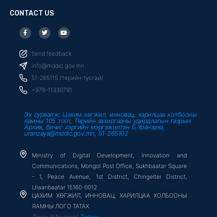
CONTACT US
F
T
Y
a
w
o
c
i
u
e
t
t
b
t
u
Send feedback
o
e
b
o
r
e
info@mddic.gov.mn
k
-
51-265115 /төрийн тусгай/
f
+976-11330781
Эх сурвалж: Цахим хөгжил, инновац, харилцаа холбооны
яамны 105 тоот, Төрийн захиргааны удирдлагын газрын
Архив, бичиг хэргийн мэргэжилтэн Б.Уранзаяа,
uranzaya@mddic.gov.mn, 51-265102
Ministry of Digital Development, Innovation and
Communications, Mongol Post Office, Sukhbaatar Square
- 1, Peace Avenue, 1st District, Chingeltei District,
Ulaanbaatar 15160-0012
ЦАХИМ ХӨГЖИЛ, ИННОВАЦ, ХАРИЛЦАА ХОЛБООНЫ
ЯАМНЫ ЛОГО ТАТАХ
Лого /Монгол/
Татах