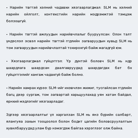
• Нарийн төвөгтэй хэлний чадавхи хязгаарлагдмал: SLM нь хэлний
нарийн ойлголт, контекстийн нарийн мэдрэмжтэй тэмцэж
болзошгүй.
• Нарийн төвөгтэй ажлуудын нарийвчлалыг бууруулсан: Олон талт
үндэслэл эсвэл нарийн төвөгтэй өгөгдлийн загваруудын хувьд SLM нь
том загваруудын нарийвчлалтай тохирохгүй байж магадгүй юм.
• Хязгаарлагдмал гүйцэтгэл: Үр дүнтэй боловч SLM нь өндөр
шаардлага шаардсан даалгавруудад шаардагдах бат бөх
гүйцэтгэлийг хангаж чадахгүй байж болно.
• Нарийн хамрах хүрээ: SLM-ийг ихэвчлэн жижиг, тусгайлсан өгөгдлийн
багц дээр сургаж, том загвартай харьцуулахад уян хатан байдал,
ерөнхий мэдлэгийг хязгаарладаг.
Эдгээр хязгаарлалтыг үл харгалзан SLM нь янз бүрийн салбарт,
ялангуяа захын тооцоолол болон бодит цагийн боловсруулалтын
хувилбаруудад улам бүр нэмэгдэж байгаа хэрэглээг олж байна.