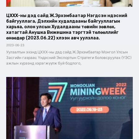
ЦХХХ-ны дэд сайд Ж.Эрхэмбаатар Нэгдсэн үндэсний
байгууллага, Дэлхийн худалдааны байгууллагын
харьяа, олон улсын Худалдааны төвийн зөвлөх,
хатагтай Анушка Вижешина тэргүүтэй төлөөллийг
өнөөдөр (2023.06.22) хүлээн авч уулзлаа.
2023-06-23
Уулзалтын эхэнд ЦХХХ-ны дэд сайд Ж.Эрхэмбаатар Монгол Улсын
Засгийн газраас Үндэсний Экспортын Стратеги боловсруулах (ҮЭС)
ажлын хүрээнд хэрэгжүүлж буй бодлого,