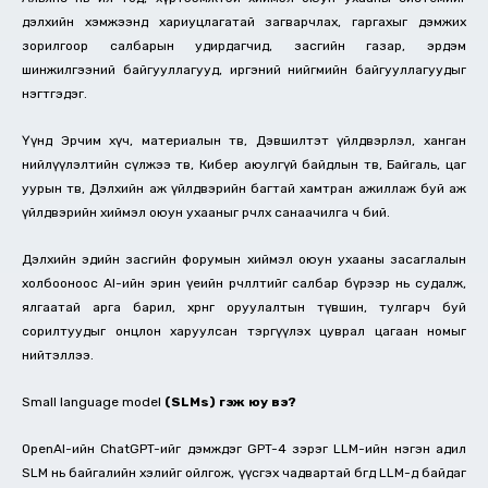
дэлхийн хэмжээнд хариуцлагатай загварчлах, гаргахыг дэмжих
зорилгоор салбарын удирдагчид, засгийн газар, эрдэм
шинжилгээний байгууллагууд, иргэний нийгмийн байгууллагуудыг
нэгтгэдэг.
Үүнд Эрчим хүч, материалын төв, Дэвшилтэт үйлдвэрлэл, ханган
нийлүүлэлтийн сүлжээ төв, Кибер аюулгүй байдлын төв, Байгаль, цаг
уурын төв, Дэлхийн аж үйлдвэрийн багтай хамтран ажиллаж буй аж
үйлдвэрийн хиймэл оюун ухааныг өөрчлөх санаачилга ч бий.
Дэлхийн эдийн засгийн форумын хиймэл оюун ухааны засаглалын
холбооноос AI-ийн эрин үеийн өөрчлөлтийг салбар бүрээр нь судалж,
ялгаатай арга барил, хөрөнгө оруулалтын түвшин, тулгарч буй
сорилтуудыг онцлон харуулсан тэргүүлэх цуврал цагаан номыг
нийтэллээ.
Small language model
(SLMs) гэж юу вэ?
OpenAI-ийн ChatGPT-ийг дэмждэг GPT-4 зэрэг LLM-ийн нэгэн адил
SLM нь байгалийн хэлийг ойлгож, үүсгэх чадвартай бөгөөд LLM-д байдаг