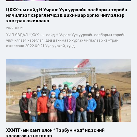
ЦХХХ-ны сайд Н.Учрал: Уул уурхайн салбарын төрийн
үйлчилгээг хэрэглэгчдэд цахимаар хүргэх чиглэлээр
хамтран ажиллана
2022-09-21
ҮЙЛ ЯВДАЛ ЦХХХ-ны сайд Н.Учрал: Уул уурхайн салбарын төрийн
үйлчилгээг хэрэглэгчдэд цахимаар хүргэх чиглэлээр хамтран
ажиллана 2022.09.21 Уул уурхай, хүнд
ХХМТГ-ын хамт олон “Тэрбум мод” үндэсний
хөдөлгөөнд нэгдлээ