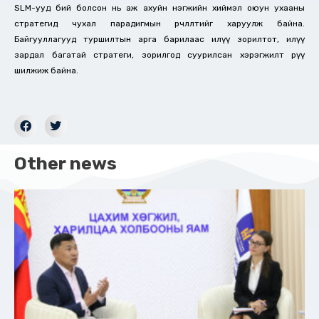
SLM-ууд бий болсон нь аж ахуйн нэгжийн хиймэл оюун ухааны
стратегид чухал парадигмын өөрчлөлтийг харуулж байна.
Байгууллагууд туршилтын арга барилаас илүү зорилтот, илүү
зардал багатай стратеги, зорилгод суурилсан хэрэгжилт рүү
шилжиж байна.
Other news