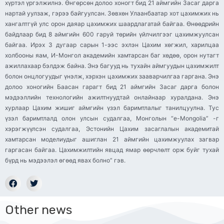
хүртэл үргэлжилнэ. Өнгөрсөн долоо хоногт бид 21 аймгийн Засаг дарга
нартай уулзаж, гэрээ байгуулсан. Зөвхөн Улаанбаатар хот цахимжих нь
хангалтгүй улс орон даяар цахимжих шаардлагатай байгаа. Өнөөдрийн
байдлаар бид 8 аймгийн 600 гаруй төрийн үйлчилгээг цахимжуулсан
байгаа. Ирэх 3 дугаар сарын 1-ээс эхлэн Цахим хөгжил, харилцаа
холбооны яам, И-Монгол академийн хамтарсан баг хөдөө, орон нутагт
ажиллахаар бэлдэж байна. Энэ багууд нь тухайн аймгуудын цахимжилт
болон онцлогуудыг үнэлж, хэрхэн цахимжих зааварчилгаа гаргана. Энэ
долоо хоногийн Баасан гарагт бид 21 аймгийн Засаг дарга болон
мэдээллийн технологийн ажилтнуудтай онлайнаар хуралдана. Энэ
хурлаар Цахим жишиг аймгийн үзэл баримтлалыг танилцуулна. Тус
үзэл баримтлалд олон улсын судалгаа, Монголын “e-Mongolia” -г
хэрэгжүүлсэн судалгаа, Эстонийн Цахим засаглалын академитай
хамтарсан моделиудыг ашиглан 21 аймгийн цахимжуулах загвар
гаргасан байгаа. Цахимжилтийн явцад ямар өөрчлөлт орж буйг тухай
бүрд нь мэдээлэл өгөөд явах болно” гэв.
Other news