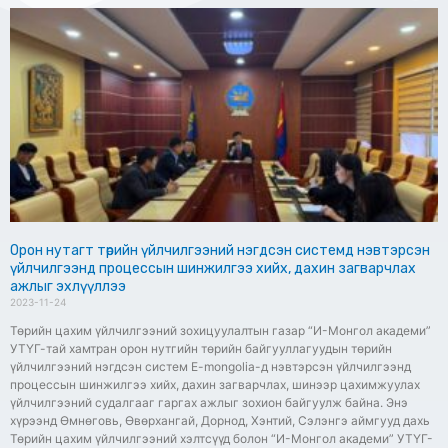
Орон нутагт төрийн үйлчилгээний нэгдсэн системд нэвтэрсэн
үйлчилгээнд процессын шинжилгээ хийх, дахин загварчлах
ажлыг эхлүүллээ
2023-11-24
Төрийн цахим үйлчилгээний зохицуулалтын газар “И-Монгол академи”
УТҮГ-тай хамтран орон нутгийн төрийн байгууллагуудын төрийн
үйлчилгээний нэгдсэн систем E-mongolia-д нэвтэрсэн үйлчилгээнд
процессын шинжилгээ хийх, дахин загварчлах, шинээр цахимжуулах
үйлчилгээний судалгааг гаргах ажлыг зохион байгуулж байна. Энэ
хүрээнд Өмнөговь, Өвөрхангай, Дорнод, Хэнтий, Сэлэнгэ аймгууд дахь
Төрийн цахим үйлчилгээний хэлтсүүд болон “И-Монгол академи” УТҮГ-