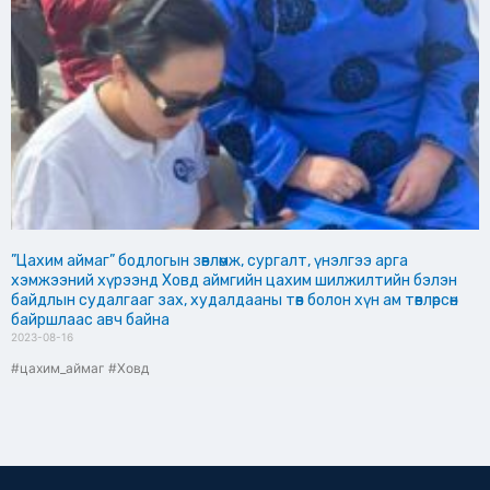
”Цахим аймаг” бодлогын зөвлөмж, сургалт, үнэлгээ арга
хэмжээний хүрээнд Ховд аймгийн цахим шилжилтийн бэлэн
байдлын судалгааг зах, худалдааны төв болон хүн ам төвлөрсөн
байршлаас авч байна
2023-08-16
#цахим_аймаг #Ховд