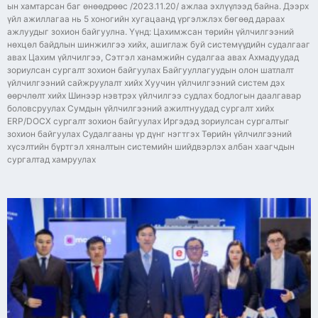
ын хамтарсан баг өнөөдрөөс /2023.11.20/ ажлаа эхлүүлээд байна. Дээрх
үйл ажиллагаа нь 5 хоногийн хугацаанд үргэлжлэх бөгөөд дараах
ажлуудыг зохион байгуулна. Үүнд: Цахимжсан төрийн үйлчилгээний
нөхцөл байдлын шинжилгээ хийх, ашиглаж буй системүүдийн судалгааг
авах Цахим үйлчилгээ, Сэтгэл ханамжийн судалгаа авах Ахмадуудад
зориулсан сургалт зохион байгуулах Байгууллагуудын олон шатлалт
үйлчилгээний сайжруулалт хийх Хуучин үйлчилгээний систем дэх
өөрчлөлт хийх Шинээр нэвтрэх үйлчилгээ судлах бодлогын даалгавар
боловсруулах Сумдын үйлчилгээний ажилтнуудад сургалт хийх
ERP/DOCX сургалт зохион байгуулах Иргэдэд зориулсан сургалтыг
зохион байгуулах Судалгааны үр дүнг нэгтгэх Төрийн үйлчилгээний
хүсэлтийн бүртгэл хяналтын системийн шийдвэрлэх албан хаагчдын
сургалтад хамруулах