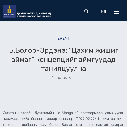
Skip
Me
Search
to
MN
content
EVENT
Б.Болор-Эрдэнэ: “Цахим жишиг
аймаг” концепцийг аймгуудад
танилцуулна
2022.02.22
Оюутан цэргийн бүртгэлийн “e-Mongolia” платформоор дамжуулан
цахимаар хийх болсон талаар өнөөдөр /2022.02.22/ Цахим хөгжил,
харилцаа холбооны яам болон Батлан хамгаалах яамтай хамтран