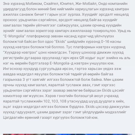
Энэ хүрээнд Мобиком, Скайтел, Юнител, Жи-Мобайл, Ондо компанийн
удирдлагууд болон миний бие нийгмийн хариуцлагын хүрээнд хамтран
ажиллах санамж бичигт гарын үсэг зурлаа. Хүүхдийг эрсдэлт нөхцөлд
орохоос урьдчилан сэргийлэх, эрсдэлт нөхцөлд байгаа хүүхдийг
хамгаалах төрийн үйлчилгээг сайжруулах, цахим орчинд хүүхдийн
эрхийг хамгаалах зорилгоор хамтарч ажиллахаар тохиролцлоо. Урьд нь
“E-Mongolia” платформоор зөвхөн насанд хүрэгчид үйлчлүүлэх
боломжтой байсан бол одоо “Ekids” шийдлийн хүрээнд 0-16 насны
хүүхэд нэвтрэх боломжтой боллоо. Тус платформын нэвтрэх нүүрэнд
“Хүүхдээр нэвтрэх” цонх нэмэгдсэн. Тэрхүү цонхоор дамжин хүүхэд
регистрийн дугаараа оруулахад гарч ирэх QR кодыг эцэг эхийнх нь аль
нэг нь өөрийн бүртгэлээр E-Mongolia-д нэвтрэн уншуулах юм.
Ингэснээр хүүхдүүд сургуульдаа ирсэн, гэртээ харьсан үедээ ээж
аавдаа мэдэгдэл явуулах боломжтой төдийгүй өөрийн байгаа
газрынхаа 3 үгт хаягийг илгээх боломжтой болж байна. Мөн цахим
орчны хүүхэд хамгаалал, яаралтай тусламж авах, гэмт хэргээс
урьдчилан сэргийлэх зэрэг заавар зөвлөгөө байршсан Ekids цэсийг
нэмэлтээр хөгжүүлсэн. Хэрэв гэнэтийн болзошгүй аюул учрахад
яаралтай тусламжийн 102, 103, 108 утаснуудад шууд дуудлага хийх,
эцэг эхдээ мэдэгдэл илгээх боломж бүрдлээ. Ekids цэсээр дамжуулан
хүүхэд гадуурхалт, цахим дарамт зэрэг гэмт үйлдлүүдийн мэдээллийг
Цагдаагийн ерөнхий газарт хүргүүлэх боломжтой юм.