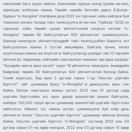
хэвлэлийн бага хурал хийлээ. Хэвлэлийн хурлын эхэнд Цахим хөгжил,
харилцаа холбооны яамны Төрийн нарийн бичгийн дарга Б.Болор-
Эрдэнэ “e-mongolia” платформ дээр 2022 он гарснаас хойш хийгдэж буй
томоохон ажлын талаар товч танилцуулга өгсөн юм. Тэрбээр “2022 он
гарснаас хойш төрийн цахим үйлчилгээний нэгдсэн систем “e-
Mongolia” төрийн 60 байгууллагын 624 үйлчилгээг цахимжуулсан.
Шинээр нэмэгдсэн үйлчилгээнүүдийг товч танилцуулбал Барилга, хот
байгуулалтын яамны 5 тусгай зөвшөөрөл, Байгаль орчин, аялал
жуулчлалын яамны аж ахуй нэгж байгууллагад үзүүлдэг ойн 12 төрлийн
үйлчилгээ, Хөдөлмөр, нийгмийн хамгааллын яамнаас иргэдэд үзүүлдэг
“Хүүхдийн мөнгө авах хүсэлт” зэрэг 18 үйлчилгээ нэмэгдэж, өнөөдрийн
байдлаар төрийн 60 байгууллагын 624 үйлчилгээтэй болоод байна.
Үүний зэрэгцээ, бид ирэх 3 дугаар сарын 1-нд “Оюутан цэргийн
бүртгэл” -ийг цахимаар буюу “e-Mongolia”-р дамжуулан авах гэж
байна. Батлан хамгаалах яамны зүгээс 2022 оны 01 дүгээр сард
цэргийн бүртгэлийн улс орон даяар амжилттай зохион байгуулж,
нийтдээ 100,000 гаруй иргэн цахимаар амжилттай цэргийн бүртгэлээ
хийлгэсэн. Иймээс тус яамны зүгээс цахимжуулж буй хоёр дахь
үйлчилгээ болох “Оюутан цэргийн бүртгэл” цахимаар хийхээр болоод
байна. Оюутан цэргийн бүртгэл “e-Mongolia” системд 2022 оны 03
дугаар сарын 01-ны өдөр нээгдэж, 2022 оны 03 дугаар сарын 10 өдөр