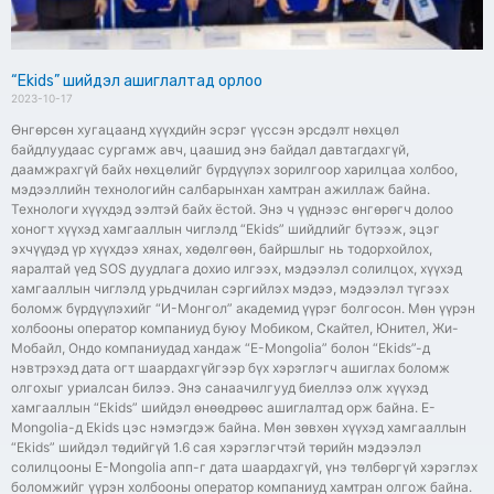
“Ekids” шийдэл ашиглалтад орлоо
2023-10-17
Өнгөрсөн хугацаанд хүүхдийн эсрэг үүссэн эрсдэлт нөхцөл
байдлуудаас сургамж авч, цаашид энэ байдал давтагдахгүй,
даамжрахгүй байх нөхцөлийг бүрдүүлэх зорилгоор харилцаа холбоо,
мэдээллийн технологийн салбарынхан хамтран ажиллаж байна.
Технологи хүүхдэд ээлтэй байх ёстой. Энэ ч үүднээс өнгөрөгч долоо
хоногт хүүхэд хамгааллын чиглэлд “Ekids” шийдлийг бүтээж, эцэг
эхчүүдэд үр хүүхдээ хянах, хөдөлгөөн, байршлыг нь тодорхойлох,
яаралтай үед SOS дуудлага дохио илгээх, мэдээлэл солилцох, хүүхэд
хамгааллын чиглэлд урьдчилан сэргийлэх мэдээ, мэдээлэл түгээх
боломж бүрдүүлэхийг “И-Монгол” академид үүрэг болгосон. Мөн үүрэн
холбооны оператор компаниуд буюу Мобиком, Скайтел, Юнител, Жи-
Мобайл, Ондо компаниудад хандаж “E-Mongolia” болон “Ekids”-д
нэвтрэхэд дата огт шаардахгүйгээр бүх хэрэглэгч ашиглах боломж
олгохыг уриалсан билээ. Энэ санаачилгууд биеллээ олж хүүхэд
хамгааллын “Ekids” шийдэл өнөөдрөөс ашиглалтад орж байна. E-
Mongolia-д Ekids цэс нэмэгдэж байна. Мөн зөвхөн хүүхэд хамгааллын
“Ekids” шийдэл төдийгүй 1.6 сая хэрэглэгчтэй төрийн мэдээлэл
солилцооны E-Mongolia апп-г дата шаардахгүй, үнэ төлбөргүй хэрэглэх
боломжийг үүрэн холбооны оператор компаниуд хамтран олгож байна.