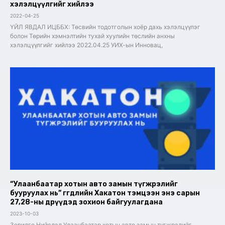
хэлэлцүүлгийг хийлээ
2022-04-25
ҮЙЛ ЯВДАЛ ИЦББХ: Төсвийн тодотголын хоёр дахь хэлэлцүүлэг
болон Төрийн хэмнэлтийн тухай хуулийн төслийн анхны
хэлэлцүүлгийг хийлээ 2022.04.25 УИХ-ын Инновац,
“Улаанбаатар хотын авто замын түгжрэлийг
бууруулах нь” өгөгдлийн Хакатон тэмцээн энэ сарын
27,28-ны өдрүүдэд зохион байгуулагдана
2023-10-03
Зорилго Нийслэл Улаанбаатар хотын авто замын түгжрэлийг