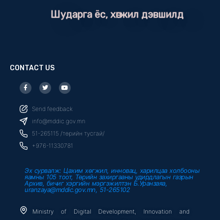
Шударга ёс, хөгжил дэвшилд
CONTACT US
F
T
Y
a
w
o
c
i
u
e
t
t
b
t
u
Send feedback
o
e
b
o
r
e
info@mddic.gov.mn
k
-
51-265115 /төрийн тусгай/
f
+976-11330781
Эх сурвалж: Цахим хөгжил, инновац, харилцаа холбооны
яамны 105 тоот, Төрийн захиргааны удирдлагын газрын
Архив, бичиг хэргийн мэргэжилтэн Б.Уранзаяа,
uranzaya@mddic.gov.mn, 51-265102
Ministry of Digital Development, Innovation and