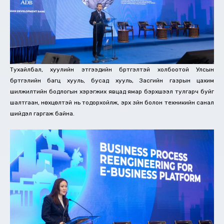
Тухайлбал, хуулийн этгээдийн бүртгэлтэй холбоотой Улсын
бүртгэлийн багц хууль, бусад хууль, Засгийн газрын цахим
шилжилтийн бодлогын хэрэгжих явцад ямар бэрхшээл тулгарч буйг
шалтгаан, нөхцөлтэй нь тодорхойлж, эрх зүйн болон техникийн санал
шийдэл гаргаж байна.