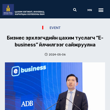
Skip
Me
Search
to
MN
content
EVENT
Бизнес эрхлэгчдийн цахим туслагч “E-
business” үйлчилгээг сайжруулна
2024-05-06