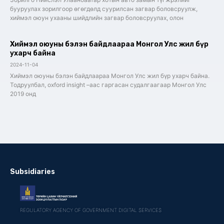
бууруулах зорилгоор өгөгдөлд суурилсан загвар боловсруулж,
хиймэл оюун ухааны шийдлийн загвар боловсруулах, олон
Хиймэл оюуны бэлэн байдлаараа Монгол Улс жил бүр
ухарч байна
2024-11-04
Хиймэл оюуны бэлэн байдлаараа Монгол Улс жил бүр ухарч байна.
Тодруулбал, oxford insight –аас гаргасан судалгаагаар Монгол Улс
2019 онд
Subsidiaries
REGULATORY AGENCY OF GOVERNMENT DIGITAL SERVICES