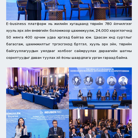
E-business платформ нь жилийн хугацаанд төрийн 780 үйлчилгээг
хууль эрх зүйн өнөөгийн боломжоор цахимжуулж, 24,000 хэрэглэгчид
50 мянга 400 орчим удаа хүргээд байгаа юм. Цаасан хүнд суртлыг
багасгаж, цахимжилтыг түргэсгэхэд бүртгэл, хууль эрх зүйн, төрийн
байгууллагуудын уялдааг холбоог сайжруулах дараагийн шатны
сорилтуудыг даван туулах зүй ёсны шаардлага урган гараад байна.