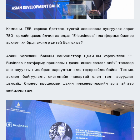
Компани, ТББ, хоршоо бүртгүүлэх, тусгай зөвшөөрөл сунгуулах зэрэг
780 төрлийн цахим үйлчилгээ үзүүлдэг “E-business” платформыг бизнес
эрхлэгч хүн бүрд яаж илүү үр дүнтэй болгох вэ?
Азийн хөгжлийн банкны санхүүжилтээр ЦХХЯ-ны хэрэгжүүлсэн “E-
Business платформд процессын дахин инженерчлэл хийх” төслөөр
энэ асуултын иж бүрэн хариултыг олж тодорхойлж байна. Техник,
зохион байгуулалт, системийн чанартай олон талт асуудлыг
дэлхийд бизнес процессын дахин инженерчлэлийн арга зүйгээр
шийдвэрлэдэг.