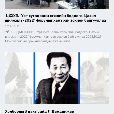
ЦХХХЯ, “Урт хугацааны хөгжлийн бодлого, Цахим
шилжилт-2022” форумыг хамтран зохион байгууллаа
2022-10-21
ҮЙЛ ЯВДАЛ ЦХХХЯ, “Урт хугацааны хөгжлийн бодлого, Цахим
шилжилт-2022” форумыг хамтран зохион байгууллаа 2022.10.21
Монгол Улсын Ерөнхий сайдын ажлын алба,
Холбооны 3 дахь сайд Л.Дамдинжав