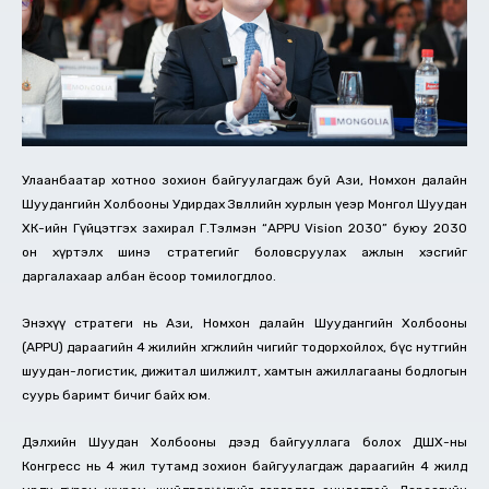
Улаанбаатар хотноо зохион байгуулагдаж буй Ази, Номхон далайн
Шуудангийн Холбооны Удирдах Зөвлөлийн хурлын үеэр Монгол Шуудан
ХК-ийн Гүйцэтгэх захирал Г.Тэлмэн “APPU Vision 2030” буюу 2030
он хүртэлх шинэ стратегийг боловсруулах ажлын хэсгийг
даргалахаар албан ёсоор томилогдлоо.
Энэхүү стратеги нь Ази, Номхон далайн Шуудангийн Холбооны
(APPU) дараагийн 4 жилийн хөгжлийн чигийг тодорхойлох, бүс нутгийн
шуудан-логистик, дижитал шилжилт, хамтын ажиллагааны бодлогын
суурь баримт бичиг байх юм.
Дэлхийн Шуудан Холбооны дээд байгууллага болох ДШХ-ны
Конгресс нь 4 жил тутамд зохион байгуулагдаж дараагийн 4 жилд