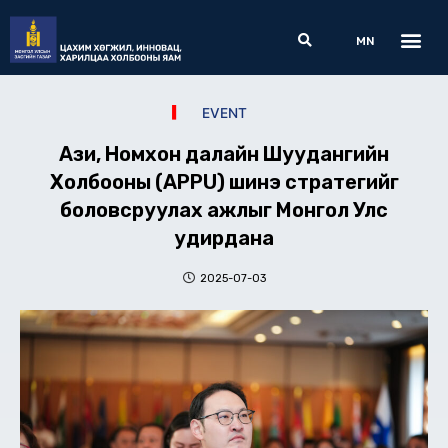
Skip
Me
Search
to
MN
content
EVENT
Ази, Номхон далайн Шуудангийн
Холбооны (APPU) шинэ стратегийг
боловсруулах ажлыг Монгол Улс
удирдана
2025-07-03