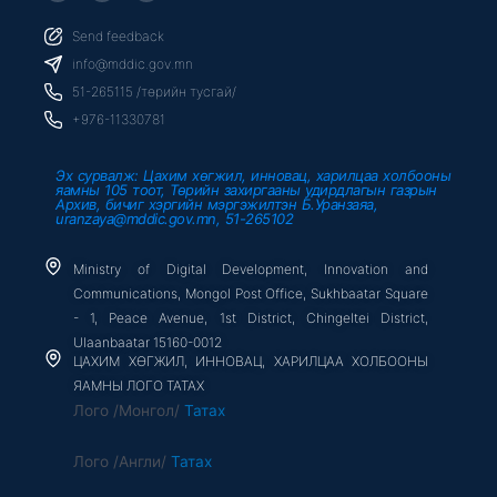
c
i
u
e
t
t
b
t
u
Send feedback
o
e
b
o
r
e
info@mddic.gov.mn
k
-
51-265115 /төрийн тусгай/
f
+976-11330781
Эх сурвалж: Цахим хөгжил, инновац, харилцаа холбооны
яамны 105 тоот, Төрийн захиргааны удирдлагын газрын
Архив, бичиг хэргийн мэргэжилтэн Б.Уранзаяа,
uranzaya@mddic.gov.mn, 51-265102
Ministry of Digital Development, Innovation and
Communications, Mongol Post Office, Sukhbaatar Square
- 1, Peace Avenue, 1st District, Chingeltei District,
Ulaanbaatar 15160-0012
ЦАХИМ ХӨГЖИЛ, ИННОВАЦ, ХАРИЛЦАА ХОЛБООНЫ
ЯАМНЫ ЛОГО ТАТАХ
Лого /Монгол/
Татах
Лого /Англи/
Татах