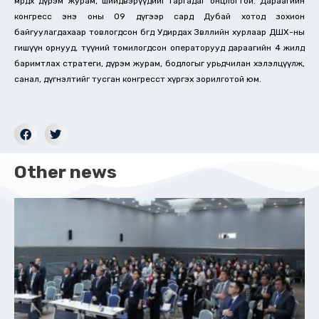
мөрдөх дүрэм журам, шийдвэрүүдийг гаргадаг онцлогтой. Дараагийн
конгресс энэ оны 09 дүгээр сард Дубай хотод зохион
байгуулагдахаар товлогдсон бөгөөд Удирдах Зөвлөлийн хурлаар ДШХ-ны
гишүүн орнууд, түүний томилогдсон операторууд дараагийн 4 жилд
баримтлах стратеги, дүрэм журам, бодлогыг урьдчилан хэлэлцүүлж,
санал, дүгнэлтийг тусган конгресст хүргэх зорилготой юм.
Other news