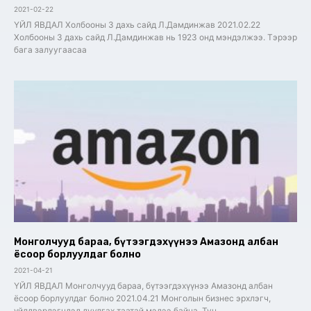
2021-02-22
ҮЙЛ ЯВДАЛ Холбооны 3 дахь сайд Л.Дамдинжав 2021.02.22
Холбооны 3 дахь сайд Л.Дамдинжав нь 1923 онд мэндэлжээ. Тэрээр
бага залуугаасаа
Монголчууд бараа, бүтээгдэхүүнээ Амазонд албан
ёсоор борлуулдаг болно
2021-04-21
ҮЙЛ ЯВДАЛ Монголчууд бараа, бүтээгдэхүүнээ Амазонд албан
ёсоор борлуулдаг болно 2021.04.21 Монголын бизнес эрхлэгч,
үйлдвэрлэгчдэд дуулгах таатай мэдээ байна. Тун