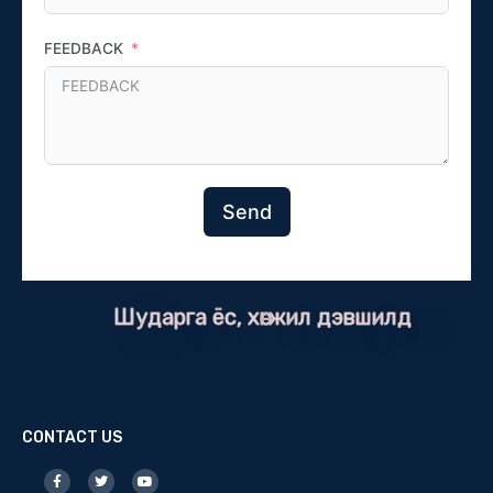
FEEDBACK
Send
Шударга ёс, хөгжил дэвшилд
CONTACT US
F
T
Y
a
w
o