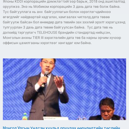
Японы KDDI корпорацийн дэмжлэгтэйгээр барьж, 2018 онд ашиглалтад
оруулжээ. Энэ нь Мобиком корпорацийн 3 дахь дата төв болж байна.
Тус байгууллага нь анх байгууллагын болон хэрэглэгчдийнхээ
өгөгдлийг найдвартай хадгалах, хамгаалах чиглэлд дата төвөө
байгуулж байсан бол өнөөдөр дата төвийн зах зээлий эрэлт хэрэгцээнд
тулгуурлан 3 дахь дата төвөө байгуулсан байна. Тус дата төв нь
дэлхийд тэргүүлэгч TELEHOUSE брэндийн стандартад нийцсэн,
Монголын анхны TIER III зэрэглэлийн дата төв ба нарны эрчим хүчээр
оффисын цахилгааны хэрэглээг хангадаг юм байна.
Монгол Улсын Үндсэн хуульд оруулах өөрчлөлтийн төслийн