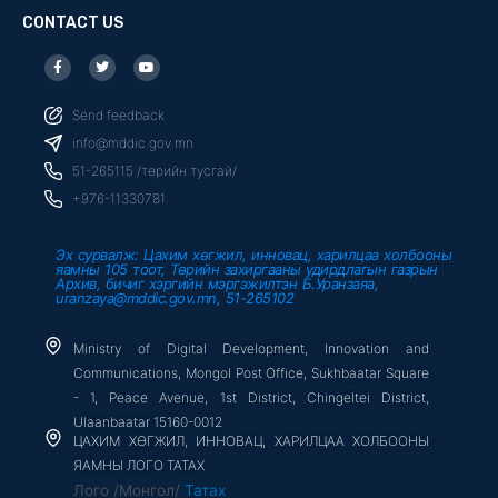
CONTACT US
F
T
Y
a
w
o
c
i
u
e
t
t
b
t
u
Send feedback
o
e
b
o
r
e
info@mddic.gov.mn
k
-
51-265115 /төрийн тусгай/
f
+976-11330781
Эх сурвалж: Цахим хөгжил, инновац, харилцаа холбооны
яамны 105 тоот, Төрийн захиргааны удирдлагын газрын
Архив, бичиг хэргийн мэргэжилтэн Б.Уранзаяа,
uranzaya@mddic.gov.mn, 51-265102
Ministry of Digital Development, Innovation and
Communications, Mongol Post Office, Sukhbaatar Square
- 1, Peace Avenue, 1st District, Chingeltei District,
Ulaanbaatar 15160-0012
ЦАХИМ ХӨГЖИЛ, ИННОВАЦ, ХАРИЛЦАА ХОЛБООНЫ
ЯАМНЫ ЛОГО ТАТАХ
Лого /Монгол/
Татах