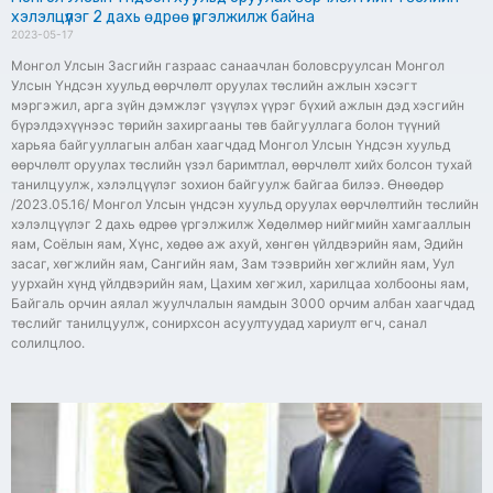
хэлэлцүүлэг 2 дахь өдрөө үргэлжилж байна
2023-05-17
Монгол Улсын Засгийн газраас санаачлан боловсруулсан Монгол
Улсын Үндсэн хуульд өөрчлөлт оруулах төслийн ажлын хэсэгт
мэргэжил, арга зүйн дэмжлэг үзүүлэх үүрэг бүхий ажлын дэд хэсгийн
бүрэлдэхүүнээс төрийн захиргааны төв байгууллага болон түүний
харьяа байгууллагын албан хаагчдад Монгол Улсын Үндсэн хуульд
өөрчлөлт оруулах төслийн үзэл баримтлал, өөрчлөлт хийх болсон тухай
танилцуулж, хэлэлцүүлэг зохион байгуулж байгаа билээ. Өнөөдөр
/2023.05.16/ Монгол Улсын үндсэн хуульд оруулах өөрчлөлтийн төслийн
хэлэлцүүлэг 2 дахь өдрөө үргэлжилж Хөдөлмөр нийгмийн хамгааллын
яам, Соёлын яам, Хүнс, хөдөө аж ахуй, хөнгөн үйлдвэрийн яам, Эдийн
засаг, хөгжлийн яам, Сангийн яам, Зам тээврийн хөгжлийн яам, Уул
уурхайн хүнд үйлдвэрийн яам, Цахим хөгжил, харилцаа холбооны яам,
Байгаль орчин аялал жуулчлалын яамдын 3000 орчим албан хаагчдад
төслийг танилцуулж, сонирхсон асуултуудад хариулт өгч, санал
солилцлоо.