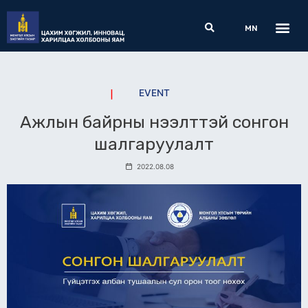
Skip
Me
Search
to
MN
content
EVENT
Ажлын байрны нээлттэй сонгон
шалгаруулалт
2022.08.08