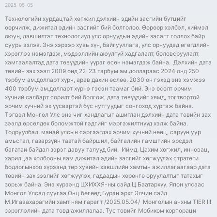
2025-05-05
Технологийн хурдацтай хөгжил дэлхийн эдийн засгийн бүтцийг
өөрчилж, дижитал эдийн засгийг бий болголоо. Өөрөөр хэлбэл, хиймэл
оюун, дэвшилтэт технологиуд улс орнуудын эдийн засагт голлох байр
суурь эзлэв. Энэ хэрээр хувь хүн, байгууллага, улс орнуудад өгөгдлийн
хэрэглээ нэмэгдэж, мэдээллийн аюулгүй хадгалалт, боловсруулалт,
хамгаалалтад дата төвүүдийн үүрэг өсөн нэмэгдэж байна. Дэлхийн дата
төвийн зах зээл 2009 онд 22-23 тэрбум ам.доллараас 2024 онд 250
тэрбум ам.долларт хүрч, арав дахин өслөө. 2030 он гэхэд энэ хэмжээ
400 тэрбум ам.долларт хүрнэ гэсэн таамаг бий. Энэ өсөлт эрчим
хүчний салбарт сорилт бий болгож, дата төвүүдийг хямд, тогтвортой
эрчим хүчний эх үүсвэртэй бүс нутгуудыг сонгоход хүргэж байна.
Тэгвэл Монгол Улс энэ чиг хандлагыг ашиглан дэлхийн дата төвийн зах
зээлд өрсөлдөх боломжтой гэдгийг мэргэжилтнүүд хэлж байна.
Тодруулбал, манай улсын сэргээгдэх эрчим хүчний нөөц, сэрүүн уур
амьсгал, газарзүйн таатай байршил, байгалийн гамшгийн эрсдэл
багатай байдал зэрэг давуу талууд бий. Иймд, Цахим хөгжил, инновац,
харилцаа холбооны яам дижитал эдийн засгийг хөгжүүлэх стратеги
бодлогынхоо хүрээнд төр хувийн хэвшлийн хамтын ажиллагаагаар дата
төвийн зах зээлийг хөгжүүлэх, гадаадын хөрөнгө оруулалтыг татахыг
зорьж байна. Энэ хүрээнд ЦХИХХЯ-ны сайд Ц.Баатархүү, Япон улсаас
Монгол Улсад суугаа Онц бөгөөд Бүрэн эрхт Элчин сайд
М.Игавахарагийн хамт ням гарагт /2025.05.04/ Монголын анхны TIER III
зэрэглэлийн дата төвд ажиллалаа. Тус төвийг Мобиком корпораци