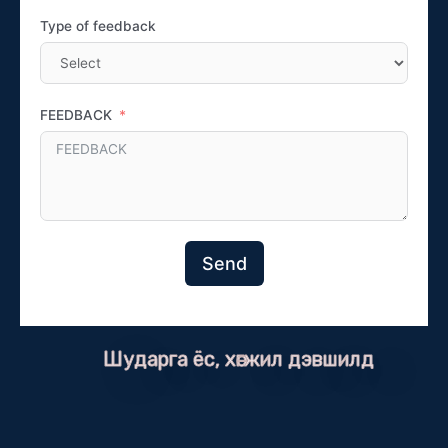
Type of feedback
FEEDBACK
Send
Шударга ёс, хөгжил дэвшилд