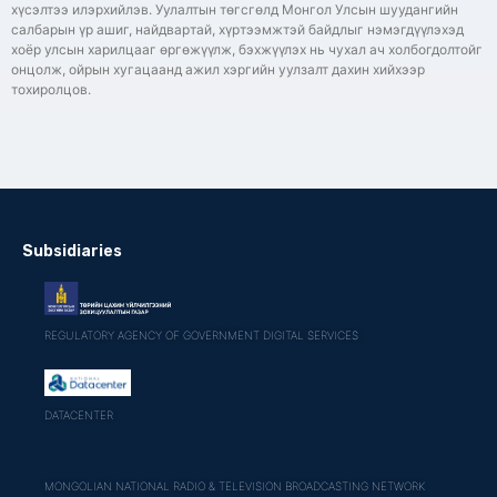
хүсэлтээ илэрхийлэв. Уулалтын төгсгөлд Монгол Улсын шуудангийн
салбарын үр ашиг, найдвартай, хүртээмжтэй байдлыг нэмэгдүүлэхэд
хоёр улсын харилцааг өргөжүүлж, бэхжүүлэх нь чухал ач холбогдолтойг
онцолж, ойрын хугацаанд ажил хэргийн уулзалт дахин хийхээр
тохиролцов.
Subsidiaries
REGULATORY AGENCY OF GOVERNMENT DIGITAL SERVICES
DATACENTER
MONGOLIAN NATIONAL RADIO & TELEVISION BROADCASTING NETWORK