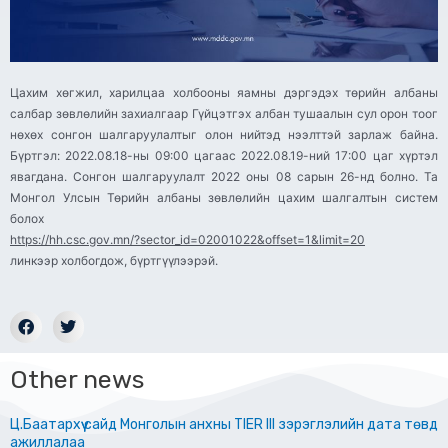
Цахим хөгжил, харилцаа холбооны яамны дэргэдэх төрийн албаны
салбар зөвлөлийн захиалгаар Гүйцэтгэх албан тушаалын сул орон тоог
нөхөх сонгон шалгаруулалтыг олон нийтэд нээлттэй зарлаж байна.
Бүртгэл: 2022.08.18-ны 09:00 цагаас 2022.08.19-ний 17:00 цаг хүртэл
явагдана. Сонгон шалгаруулалт 2022 оны 08 сарын 26-нд болно. Та
Монгол Улсын Төрийн албаны зөвлөлийн цахим шалгалтын систем
болох
https://hh.csc.gov.mn/?sector_id=02001022&offset=1&limit=20
линкээр холбогдож, бүртгүүлээрэй.
Other news
Ц.Баатархүү сайд Монголын анхны TIER III зэрэглэлийн дата төвд
ажиллалаа