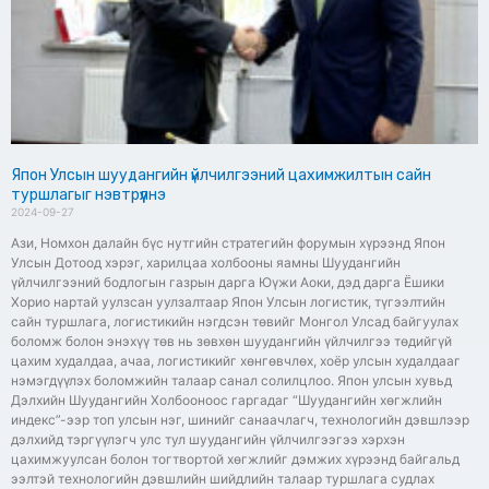
Япон Улсын шуудангийн үйлчилгээний цахимжилтын сайн
туршлагыг нэвтрүүлнэ
2024-09-27
Ази, Номхон далайн бүс нутгийн стратегийн форумын хүрээнд Япон
Улсын Дотоод хэрэг, харилцаа холбооны яамны Шуудангийн
үйлчилгээний бодлогын газрын дарга Юүжи Аоки, дэд дарга Ёшики
Хорио нартай уулзсан уулзалтаар Япон Улсын логистик, түгээлтийн
сайн туршлага, логистикийн нэгдсэн төвийг Монгол Улсад байгуулах
боломж болон энэхүү төв нь зөвхөн шуудангийн үйлчилгээ төдийгүй
цахим худалдаа, ачаа, логистикийг хөнгөвчлөх, хоёр улсын худалдааг
нэмэгдүүлэх боломжийн талаар санал солилцлоо. Япон улсын хувьд
Дэлхийн Шуудангийн Холбооноос гаргадаг “Шуудангийн хөгжлийн
индекс”-ээр топ улсын нэг, шинийг санаачлагч, технологийн дэвшлээр
дэлхийд тэргүүлэгч улс тул шуудангийн үйлчилгээгээ хэрхэн
цахимжуулсан болон тогтвортой хөгжлийг дэмжих хүрээнд байгальд
ээлтэй технологийн дэвшлийн шийдлийн талаар туршлага судлах