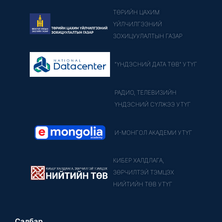
ТӨРИЙН ЦАХИМ
ҮЙЛЧИЛГЭЭНИЙ
ЗОХИЦУУЛАЛТЫН ГАЗАР
"ҮНДЭСНИЙ ДАТА ТӨВ" УТҮГ
РАДИО, ТЕЛЕВИЗИЙН
ҮНДЭСНИЙ СҮЛЖЭЭ УТҮГ
И-МОНГОЛ АКАДЕМИ УТҮГ
КИБЕР ХАЛДЛАГА,
ЗӨРЧИЛТЭЙ ТЭМЦЭХ
НИЙТИЙН ТӨВ УТҮГ
Салбар