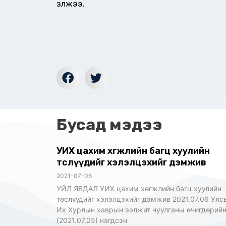
үзүүлжээ.
Бусад мэдээ
УИХ цахим хөгжлийн багц хуулийн
төслүүдийг хэлэлцэхийг дэмжив
2021-07-06
ҮЙЛ ЯВДАЛ УИХ цахим хөгжлийн багц хуулийн
төслүүдийг хэлэлцэхийг дэмжив 2021.07.06 Улс
Их Хурлын хаврын ээлжит чуулганы өчигдөрий
(2021.07.05) нэгдсэн