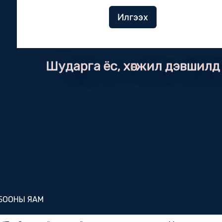
Илгээх
Шударга ёс, хөгжил дэвшилд
ЛБООНЫ ЯАМ