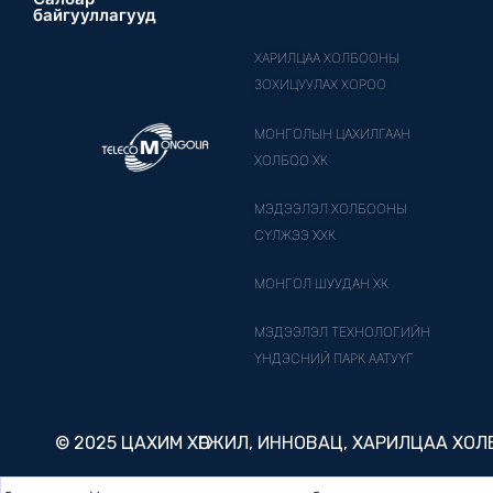
байгууллагууд
ХАРИЛЦАА ХОЛБООНЫ
ЗОХИЦУУЛАХ ХОРОО
МОНГОЛЫН ЦАХИЛГААН
ХОЛБОО ХК
МЭДЭЭЛЭЛ ХОЛБООНЫ
СҮЛЖЭЭ ХХК
МОНГОЛ ШУУДАН ХК
МЭДЭЭЛЭЛ ТЕХНОЛОГИЙН
ҮНДЭСНИЙ ПАРК ААТУҮГ
© 2025 ЦАХИМ ХӨГЖИЛ, ИННОВАЦ, ХАРИЛЦАА ХО