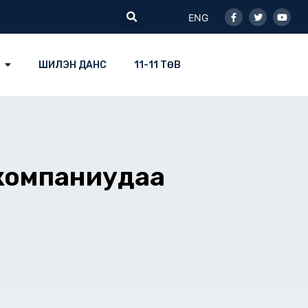
Facebook-
Twitter
Youtu
Search
f
ENG
ШИЛЭН ДАНС
11-11 ТӨВ
н компаниудаа