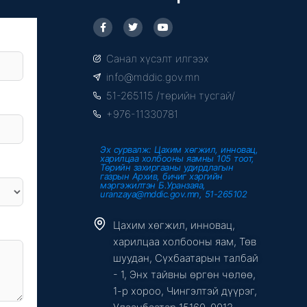
F
T
Y
a
w
o
c
i
u
e
t
t
Санал хүсэлт илгээх
b
t
u
o
e
b
info@mddic.gov.mn
o
r
e
k
51-265115 /төрийн тусгай/
-
f
+976-11330781
Эх сурвалж: Цахим хөгжил, инновац,
харилцаа холбооны яамны 105 тоот,
Төрийн захиргааны удирдлагын
газрын Архив, бичиг хэргийн
мэргэжилтэн Б.Уранзаяа,
uranzaya@mddic.gov.mn, 51-265102
Цахим хөгжил, инновац,
харилцаа холбооны яам, Төв
шуудан, Сүхбаатарын талбай
- 1, Энх тайвны өргөн чөлөө,
1-р хороо, Чингэлтэй дүүрэг,