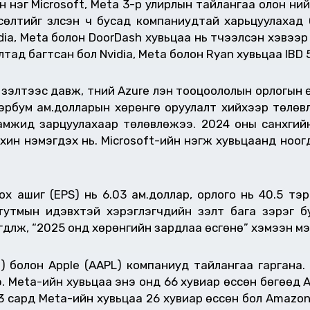
н нэг Microsoft, Meta 3-р улирлын тайлангаа олон н
өлтийг үзүүлсэн ч бусад компаниудтай харьцуулахад
ia, Meta болон DoorDash хувьцаа нь түүчээлсэн хэвээр
ад багтсан бол Nvidia, Meta болон Ryan хувьцаа IBD 
үзэлтээс давж, түүний Azure үүлэн тооцоололын орлогын
эрбум ам.долларын хөрөнгө оруулалт хийхээр төлөвл
мжид зарцуулахаар төлөвлөжээ. 2024 оны санхүүгий
ахин нэмэгдэх нь. Microsoft-ийн нэгж хувьцаанд ноогд
х ашиг (EPS) нь 6.03 ам.доллар, орлого нь 40.5 тэ
тутмын идэвхтэй хэрэглэгчдийн үзэлт бага зэрэг б
дүүлж, “2025 онд хөрөнгийн зардлаа өсгөнө” хэмээн м
 болон Apple (AAPL) компаниуд тайлангаа гаргана. 
длээ. Meta-ийн хувьцаа энэ онд 66 хувиар өссөн бөгөөд 
3 сард Meta-ийн хувьцаа 26 хувиар өссөн бол Amazon 2