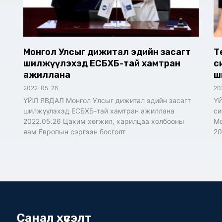
Монгол Улсыг дижитал эдийн засагт
Т
шилжүүлэхэд ЕСБХБ-тай хамтран
с
ажиллана
ш
2022-05-26
20
ҮЙЛ ЯВДАЛ Монгол Улсыг дижитал эдийн засагт
ҮЙ
шилжүүлэхэд ЕСБХБ-тай хамтран ажиллана
си
2022.05.26 Цахим хөгжил, харилцаа холбооны
Мо
яам Европын сэргээн босголт
20
Санал хүсэлт