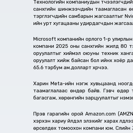
Технологийн компаниудын түүчээлэгчдий
санхүүгийн шинжээчдийн таамагласан өс
тэргүүлэгчдийн самбарын жагсаалтыг Nvid
ийн урт хугацааны удирдагчдын жагсаалт
Microsoft компанийн орлого 1-р улирлын 
компани 2025 оны санхүүгийн жилд 80 т
оруулалтыг хиймэл оюуны техник ханга
оруулалт хийж байсан бол ийнхүү хоёр д
65.6 тэрбум ам.долларт хүрчээ.
Харин Meta-ийн нэгж хувьцаанд ноогдо
таамаглалаас өндөр байв. Гэвч өдөр 
багасгаж, хөрөнгийн зарцуулалтыг нэмэг
Пүрэв гарагийн орой Amazon.com (AMZN)
хэрхэн хариу үйлдэл үзүүлэхийг харах үл
өрсөлдөх томоохон компани юм. Сүүлийн 