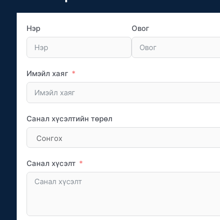
Нэр
Овог
Имэйл хаяг
Санал хүсэлтийн төрөл
Санал хүсэлт