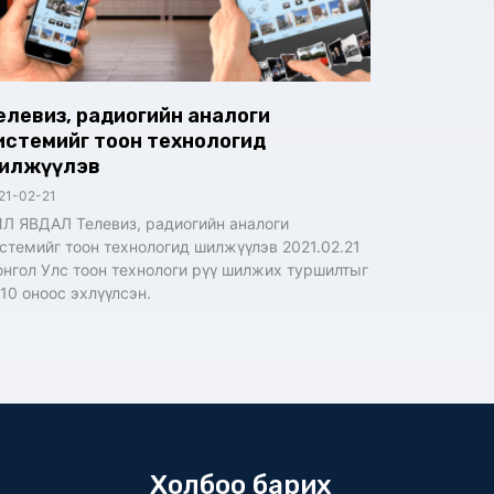
елевиз, радиогийн аналоги
истемийг тоон технологид
илжүүлэв
21-02-21
Л ЯВДАЛ Телевиз, радиогийн аналоги
стемийг тоон технологид шилжүүлэв 2021.02.21
нгол Улс тоон технологи рүү шилжих туршилтыг
10 оноос эхлүүлсэн.
Холбоо барих