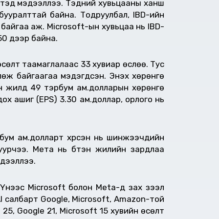
ийтэд мэдээллээ. Тэдний хувьцааны ханш
 бууралттай байна. Тодруулбал, IBD-ийн
 байгаа аж. Microsoft-ын хувьцаа нь IBD-
50 дээр байна.
 өсөлт таамаглалаас 33 хувиар өслөө. Тус
өж байгаагаа мэдэгдсэн. Энэхүү хөрөнгө
н жилд 49 тэрбум ам.долларын хөрөнгө
ох ашиг (EPS) 3.30 ам.доллар, орлого нь
рбум ам.долларт хүрсэн нь шинжээчдийн
уурчээ. Мета нь бүтэн жилийн зардлаа
эдээллээ.
Үүнээс Microsoft болон Meta-д зах зээл
AI салбарт Google, Microsoft, Amazon-той
5, Google 21, Microsoft 15 хувийн өсөлт