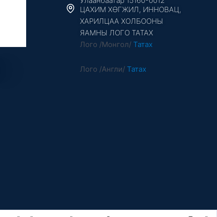
Улаанбаатар 15160-0012
ЦАХИМ ХӨГЖИЛ, ИННОВАЦ,
ХАРИЛЦАА ХОЛБООНЫ
ЯАМНЫ ЛОГО ТАТАХ
Лого /Монгол/
Татах
Лого /Англи/
Татах