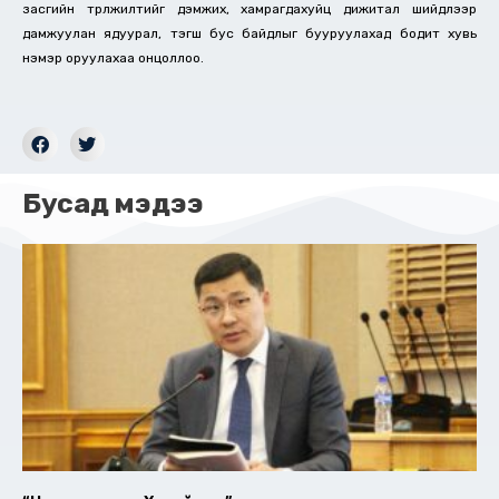
засгийн төрөлжилтийг дэмжих, хамрагдахуйц дижитал шийдлээр
дамжуулан ядуурал, тэгш бус байдлыг бууруулахад бодит хувь
нэмэр оруулахаа онцоллоо.
Бусад мэдээ