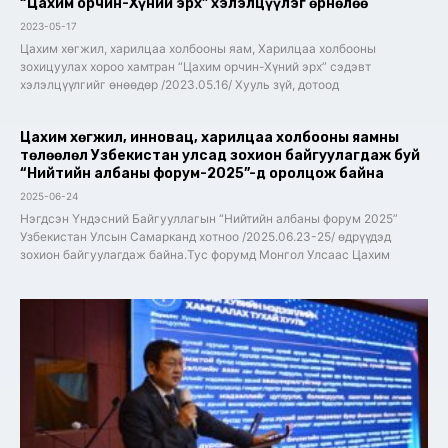
“Цахим орчин-Хүний эрх” хэлэлцүүлэг өрнөлөө
2023-05-17
Цахим хөгжил, харилцаа холбооны яам, Харилцаа холбооны
зохицуулах хороо хамтран “Цахим орчин-Хүний эрх” сэдэвт
хэлэлцүүлгийг өнөөдөр /2023.05.16/ Хууль зүй, дотоод
Цахим хөгжил, инновац, харилцаа холбооны яамны
төлөөлөл Узбекистан улсад зохион байгуулагдаж буй
“Нийтийн албаны форум-2025”-д оролцож байна
2025-06-24
Нэгдсэн Үндэсний Байгууллагын “Нийтийн албаны форум 2025”
Узбекистан Улсын Самарканд хотноо /2025.06.23-25/ өдрүүдэд
зохион байгуулагдаж байна.Тус форумд Монгол Улсаас Цахим