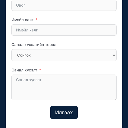
Имэйл хаяг
Санал хүсэлтийн төрөл
Санал хүсэлт
Илгээх