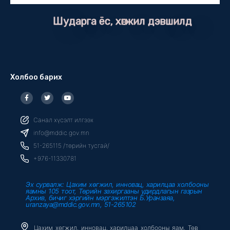
Шударга ёс, хөгжил дэвшилд
Холбоо барих
F
T
Y
a
w
o
c
i
u
e
t
t
b
t
u
Санал хүсэлт илгээх
o
e
b
o
r
e
info@mddic.gov.mn
k
-
51-265115 /төрийн тусгай/
f
+976-11330781
Эх сурвалж: Цахим хөгжил, инновац, харилцаа холбооны
яамны 105 тоот, Төрийн захиргааны удирдлагын газрын
Архив, бичиг хэргийн мэргэжилтэн Б.Уранзаяа,
uranzaya@mddic.gov.mn, 51-265102
Цахим хөгжил, инновац, харилцаа холбооны яам, Төв