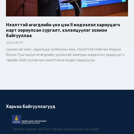
Нээлттэй өгөгдлийн үнэ цэн II мэдээлэл хариуцагч
нарт зориулсан сургалт, хэлэлцүүлэг зохион
байгууллаа
2023-09-27
Цахим хөгжил, харилцаа холбооны яам, Нээлттэй Нийгэм Форум
болон Тунгаахуй өгөгдлийн урлантай хамтран мэдээлэл хариуцагч
төрийн байгууллагын нээлттэй өгөгдөл хариуцсан
Харьяа байгууллагууд
ТӨРИЙН ЦАХИМ ҮЙЛЧИЛГЭЭНИЙ ЗОХИЦУУЛАЛТЫН ГАЗАР