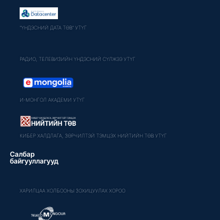
"ҮНДЭСНИЙ ДАТА ТӨВ" УТҮГ
РАДИО, ТЕЛЕВИЗИЙН ҮНДЭСНИЙ СҮЛЖЭЭ УТҮГ
И-МОНГОЛ АКАДЕМИ УТҮГ
КИБЕР ХАЛДЛАГА, ЗӨРЧИЛТЭЙ ТЭМЦЭХ НИЙТИЙН ТӨВ УТҮГ
Салбар
байгууллагууд
ХАРИЛЦАА ХОЛБООНЫ ЗОХИЦУУЛАХ ХОРОО