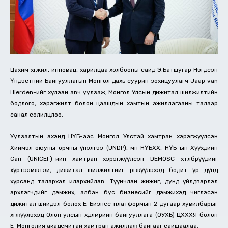
Цахим хөгжил, инновац, харилцаа холбооны сайд Э.Батшугар Нэгдсэн
Үндэстний Байгууллагын Монгол дахь суурин зохицуулагч Jaap van
Hierden-ийг хүлээн авч уулзаж, Монгол Улсын дижитал шилжилтийн
бодлого, хэрэгжилт болон цаашдын хамтын ажиллагааны талаар
санал солилцлоо.
Уулзалтын эхэнд НҮБ-аас Монгол Улстай хамтран хэрэгжүүлсэн
Хиймэл оюуны орчны үнэлгээ (UNDP), мөн НҮБХХ, НҮБ-ын Хүүхдийн
Сан (UNICEF)-ийн хамтран хэрэгжүүлсэн DEMOSC хөтөлбөрүүдийг
хүртээмжтэй, дижитал шилжилтийг өргөжүүлэхэд бодит үр дүнд
хүрсэнд талархал илэрхийлэв. Түүнчлэн жижиг, дунд үйлдвэрлэл
эрхлэгчдийг дэмжих, албан бус бизнесийг дэмжихэд чиглэсэн
дижитал шийдэл болох Е-Бизнес платформын 2 дугаар хувилбарыг
хөгжүүлэхэд Олон улсын хөдөлмөрийн байгууллага (ОУХБ) ЦХХХЯ болон
Е-Монголия академитай хамтран ажиллаж байгааг сайшаалаа.