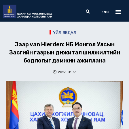
Skip
Me
Search
to
ENG
content
ҮЙЛ ЯВДАЛ
Jaap van Hierden: НҮБ Монгол Улсын
Засгийн газрын дижитал шилжилтийн
бодлогыг дэмжин ажиллана
2026-01-16