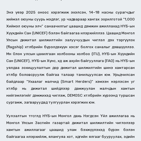
Энэ үеэр 2025 оноос хэрэгжиж эхэлсэн, 14–18 насны сурагчдыг
хиймэл оюуны суурь мэдлэг, ур чадвараар хангах зорилготой “1,000
Хиймэл оюуны элч” санаачилгыг цаашид дэмжин ажиллахад НҮБ-ын
Хүүхдийн Сан (UNICEF) бэлэн байгаагаа илэрхийллээ. Цаашид Монгол
Улсын дижитал шилжилтийн залуучуудын чиглэл дэх тэргүүлэх
(flagship) хөтөлбөрийн бүрэлдэхүүн хэсэг болгох саналыг дэвшүүллээ.
Мөн Олон улсын цахилгаан холбооны холбоо (ITU), НҮБ-ын Хүүхдийн
Сан (UNICEF), НҮБ-ын Хүнс, хөдөө аж ахуйн байгууллага (FAO) нь НҮБ-ын
уялдаа зохицуулалтын дор дижитал шилжилтийн шинэ хамтарсан
хөтөлбөр боловсруулж байгаа талаар танилцуулсан юм. Урьдчилсан
байдлаар “Ухаалаг малчид (Smart Herders)” хэмээн нэрлэсэн уг
хөтөлбөр нь дижитал шийдлээр дамжуулан малчдын хамтын
нийгэмлэгийг дэмжихэд чиглэж, DEMOSC хөтөлбөрийн хүрээнд туршсан
сургамж, загваруудад тулгуурлан хэрэгжих юм.
Уулзалтын төгсгөлд НҮБ-ын Монгол дахь Нэгдсэн Үйл ажиллагаа нь
Монгол Улсын Засгийн газартай дижитал шилжилтийн чиглэлээр
хамтын ажиллагааг цаашид улам бэхжүүлэхэд бүрэн бэлэн
байгаагаа илэрхийлж, ялангуяа хот, хөдөөгийн ялгааг бууруулах, эдийн