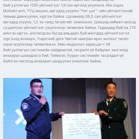
байгууллагын 1255 үйлчилгээг 1,9 сая иргэнд үзүүлжээ. Ингэхдээ
Мобайл апп, ТҮЦ машин, иргэдэд үзүүлэх “Нэг цэг”- ийн үйлчилгээний
төвөөр дамжуулан, хүргэж байна. Цахимаар 59,3 сая үйлчилгээг
иргэдэд үзүүлж, 1,2 их наяд төгрөгийг хэмнэжээ. Цаашид хиймэл оюунд
суурилсан үйлчилгээг үзүүлэхээр төлөвлөж байна. Гадаадад байгаа 216
мянган иргэн, алслагдсан бүсэд амьдарч буй малчдад үйлчилгээгээ
хүргэхэд анхаарч, Үндэсний дата төвтэй хамтран ирэх жилээс төсөл
хэрэгжүүлэхээр төлөвлөжээ. Мөн мэдээлэл хариуцагч 38
байгууллагын системийн найдвартай, тасралтгүй байдлыг хангахад
анхаарах шаардлага бий. Тиймээс Хурын системийн тасалдалгүй
байлгах чиглэлд анхаарал хандуулан ажиллаж байна.