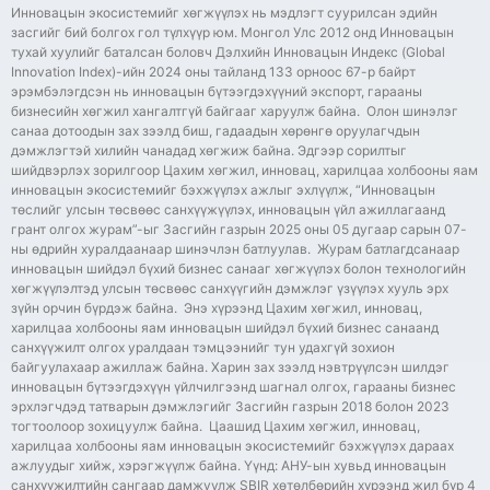
Инновацын экосистемийг хөгжүүлэх нь мэдлэгт суурилсан эдийн
засгийг бий болгох гол түлхүүр юм. Монгол Улс 2012 онд Инновацын
тухай хуулийг баталсан боловч Дэлхийн Инновацын Индекс (Global
Innovation Index)-ийн 2024 оны тайланд 133 орноос 67-р байрт
эрэмбэлэгдсэн нь инновацын бүтээгдэхүүний экспорт, гарааны
бизнесийн хөгжил хангалтгүй байгааг харуулж байна. Олон шинэлэг
санаа дотоодын зах зээлд биш, гадаадын хөрөнгө оруулагчдын
дэмжлэгтэй хилийн чанадад хөгжиж байна. Эдгээр сорилтыг
шийдвэрлэх зорилгоор Цахим хөгжил, инновац, харилцаа холбооны яам
инновацын экосистемийг бэхжүүлэх ажлыг эхлүүлж, “Инновацын
төслийг улсын төсвөөс санхүүжүүлэх, инновацын үйл ажиллагаанд
грант олгох журам”-ыг Засгийн газрын 2025 оны 05 дугаар сарын 07-
ны өдрийн хуралдаанаар шинэчлэн батлуулав. Журам батлагдсанаар
инновацын шийдэл бүхий бизнес санааг хөгжүүлэх болон технологийн
хөгжүүлэлтэд улсын төсвөөс санхүүгийн дэмжлэг үзүүлэх хууль эрх
зүйн орчин бүрдэж байна. Энэ хүрээнд Цахим хөгжил, инновац,
харилцаа холбооны яам инновацын шийдэл бүхий бизнес санаанд
санхүүжилт олгох уралдаан тэмцээнийг тун удахгүй зохион
байгуулахаар ажиллаж байна. Харин зах зээлд нэвтрүүлсэн шилдэг
инновацын бүтээгдэхүүн үйлчилгээнд шагнал олгох, гарааны бизнес
эрхлэгчдэд татварын дэмжлэгийг Засгийн газрын 2018 болон 2023
тогтоолоор зохицуулж байна. Цаашид Цахим хөгжил, инновац,
харилцаа холбооны яам инновацын экосистемийг бэхжүүлэх дараах
ажлуудыг хийж, хэрэгжүүлж байна. Үүнд: АНУ-ын хувьд инновацын
санхүүжилтийн сангаар дамжуулж SBIR хөтөлбөрийн хүрээнд жил бүр 4