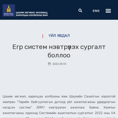
Skip
Me
Search
to
ENG
content
ҮЙЛ ЯВДАЛ
Erp систем нэвтрүүлэх сургалт
боллоо
2022.05.10
Цахим хөгжил, харилцаа холбооны яам Шүүхийн Сахилгын хороотой
хамтран “Төрийн байгууллагын дотоод үйл ажиллагааны удирдлагын
нэгдсэн систем” /ERP/ нэвтрүүлэн ажиллаж байна. Хамтын
ажиллагааны хүрээнд Системийн ашиглалтын сургалтыг 2022 оны 04