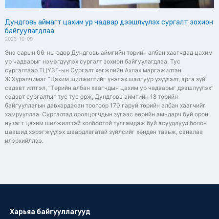
Дундговь аймагт цахим ур чадвар дээшлүүлэх сургалт зохион
байгуулагдлаа
2023-10-09
Энэ сарын 06-ны өдөр Дундговь аймгийн төрийн албан хаагчдад цахим
ур чадварыг нэмэгдүүлэх сургалт зохион байгуулагдлаа. Тус
сургалтаар ТЦҮЗГ-ын Сургалт хөгжлийн Ахлах мэргэжилтэн
Ж.Хүрэлчимэг “Цахим шилжилтийг үнэлэх шалгуур үзүүлэлт, арга зүй”
сэдэвт илтгэл, “Төрийн албан хаагчдын цахим ур чадварыг дээшлүүлэх”
сэдэвт сургалтыг тус тус орж, Дундговь аймгийн 18 төрийн
байгууллагын давхардасан тоогоор 170 гаруй төрийн албан хаагчийг
хамрууллаа. Сургалтад оролцогчдын зүгээс өөрийн амьдарч буй орон
нутагт цахим шилжилттэй холбоотой тулгамдаж буй асуудлууд болон
цаашид хэрэгжүүлэх шаардлагатай зүйлсийг хөндөн тавьж, саналаа
илэрхийллээ.
Харьяа байгууллагууд