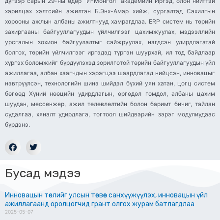
дүгээр сарын 29-ны өдөр “И-Монгол” академийн Иргэд, олон нийттэй
харилцах хэлтсийн ажилтан Б.Энх-Амар хийж, сургалтад Сахилгын
хорооны ажлын албаны ажилтнууд хамрагдлаа. ERP систем нь төрийн
захиргааны байгууллагуудын үйлчилгээг цахимжуулах, мэдээллийн
урсгалын зохион байгуулалтыг сайжруулах, нэгдсэн удирдлагатай
болгох, төрийн үйлчилгээг иргэдэд түргэн шуурхай, ил тод байдлаар
хүргэх боломжийг бүрдүүлэхэд зорилготой төрийн байгууллагуудын үйл
ажиллагаа, албан хаагчдын хэрэгцээ шаардлагад нийцсэн, инновацыг
нэвтрүүлсэн, технологийн шинэ шийдэл бүхий уян хатан, цогц систем
бөгөөд Хүний нөөцийн удирдлагын, өргөдөл гомдол, албаны цахим
шуудан, мессенжер, ажил төлөвлөлтийн болон баримт бичиг, тайлан
судалгаа, хяналт удирдлага, тогтоол шийдвэрийн зэрэг модулиудаас
бүрдэнэ.
Бусад мэдээ
Инновацын төслийг улсын төсвөөс санхүүжүүлэх, инновацын үйл
ажиллагаанд оролцогчид грант олгох журам батлагдлаа
2025-05-07