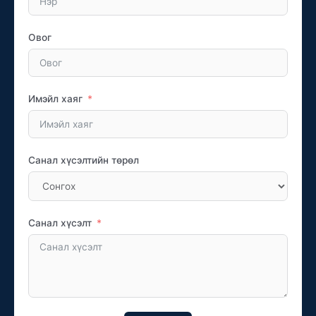
Овог
Имэйл хаяг
Санал хүсэлтийн төрөл
Санал хүсэлт