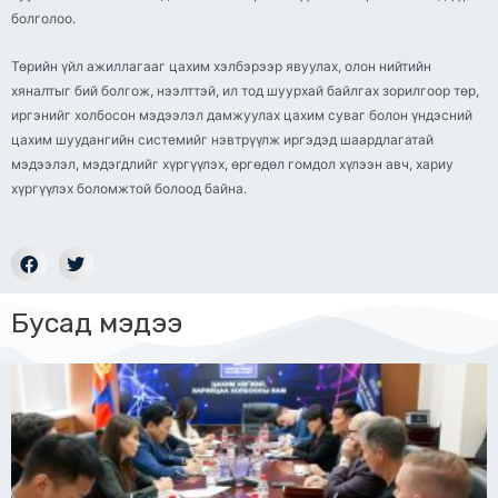
болголоо.
Төрийн үйл ажиллагааг цахим хэлбэрээр явуулах, олон нийтийн
хяналтыг бий болгож, нээлттэй, ил тод шуурхай байлгах зорилгоор төр,
иргэнийг холбосон мэдээлэл дамжуулах цахим суваг болон үндэсний
цахим шуудангийн системийг нэвтрүүлж иргэдэд шаардлагатай
мэдээлэл, мэдэгдлийг хүргүүлэх, өргөдөл гомдол хүлээн авч, хариу
хүргүүлэх боломжтой болоод байна.
Бусад мэдээ