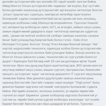
дэлхийн аутсорсингийн зах зээлийн 50 гаруй хувийг хангаж байна.
Иймд Монгол Улсын аутсорсингийн чадавхыг хөгжүүлэх, Бүс нутгийн
болон дэлхийн хэмжээнд аутсорсингийг өргөжүүлэх чиглэлээр Энэтхэг
улсын туршлагаас суралцах, хамтарсан хөтөлбөр хэрэгжүүлэх
боломжийг судлах сонирхолтой байгаагаа Цахим хөгжил, инновац,
харилцаа холбооны сайд Э.Батшугар илэрхийллээ. Түүнчлэн Ухаалаг
хот, интернэтэд холбогдсон зүйлс (IoT), их өгөгдөл, хиймэл оюун ухаан,
замын хөдөлгөөний удирдлага зэрэг чиглэлээр хамтарсан судалгаа
хийх, Цахим хөгжилтэй холбоотой салбарт хамтран ажиллах санамж
бичиг байгуулахад бид баяртай байх болно гэлээ . Ноён Атул
Малхари Готсурве: Энэтхэг Улсад “Атал Бихари Важпай Шилдэг Төв”
нэртэй, мэдээллийн технологи, харилцаа холбоо болон аутсорсингийн
чиглэлээр мэргэшсэн коллеж байгуулагдаж байна. Энэхүү коллеж нь
Монгол Улсын Шинжлэх ухаан, технологийн их сургуулийн Баянгол
дүүрэгт баригдаж буй бөгөөд нийт 20 сая ам.долларын өртөг бүхий
төсөл юм. Ирэх оны дунд үед бүрэн ашиглалтад орж, 800 орчим монгол
оюутанд хиймэл оюун ухаан, машин сургалт, програмчлал, бизнесийн
процесс аутсорсинг зэрэг чиглэлээр дэвшилтэт IT сургалт явуулахаар
төлөвлөж байна. Мөн дижитал дэд бүтцийн хамтын ажиллагааны
хүрээнд Энэтхэгийн Засгийн газраас хэрэгжүүлдэг “DigiLocker” буюу
дижитал баримт хадгалах системийг нэвтрүүлэх боломжийг судалж
байна. Иргэдийн үнэмлэх, жолооны үнэмлэх, үл хөдлөх хөрөнгийн
гэрчилгээ зэрэг баримтыг цахим хэлбэрээр хадгалах боломжтой уг
систем нь төрийн байгууллагуудтай холбогдон ажилладаг тул тухайн
баримт бичгийг биечлэн авч явах шаардлагагүй болно. Түүнчлэн