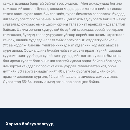
хамрагдсандаа баяртай байна” гэж онцлов. Мөн ахмадуудад богино
хэмжээний контент бүтээх, сошиал медиа дээр контент нийтлэх эсвэл
татаж авах, зураг авах, бичлэг хийх, зураг бичлэгээ засварлах, бусдад
илгээх сургалт орсон байна. А.Алтанцэцэг Ахмад сургагч багш “Энэхүү
сургалтад суухаас өмнө цахим орчны талаар хэт ерөнхий мэдээлэлтэй
байсан. Цахим орчинд хүмүүстэй ёс зүйтэй харилцах, өөрийгөө хэрхэн
хамгаалах, бусдад төвөг учруулахгүйгээр өөрийнхөө цахим хэрэгцээг
хангах, онлайн худалдан авалт хийх аргачлалыг мэддэггүй байсан.
Утсаа кодолж, банкны гүйлгээ хийхэд нэг удаагийн код яаж авах аа
сурч авлаа. Сошиалд янз бүрийн найзын хүсэлт ирдэг. Үүнийг хараад
хуурамч хаяг уу, бодит хүний хаяг уу гэдгийг ялгаж сурсан. Өмнө нь
бол ирсэн хүсэлт болгоныг нягтлалгүй хүлээн авдаг байсан бол одоо
цензуртай ханддаг болсон” хэмээн дурдав. Улаанбаатар хот, орон
нутгийн 30 гаруй ахмадыг нийт 40 цагийн сургагч багшийн онол,
практик хосолсон сургалт, 12 цагийн дадлага хичээлд хамруулжээ.
Сургалтад 55-64 насны ахмад өргөнөөр оролцож байна.
Харьяа байгууллагууд