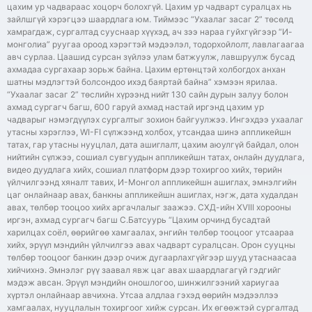
цахим ур чадвараас хоцорч болохгүй. Цахим ур чадварт суралцах нь
зайлшгүй хэрэгцээ шаардлага юм. Тиймээс “Ухаалаг засаг 2” төсөлд
хамрагдаж, сургалтад сууснаар хүүхэд, ач зээ нараа гуйхгүйгээр “И-
монголиа” руугаа ороод хэрэгтэй мэдээлэл, тодорхойлолт, лавлагаагаа
авч сурлаа. Цаашид сурсан зүйлээ улам батжуулж, лавшруулж бусад
ахмадаа сургахаар зорьж байна. Цахим ертөнцтэй холбогдох анхан
шатны мэдлэгтэй болсондоо ихэд баяртай байна” хэмээн ярилаа.
“Ухаалаг засаг 2” төслийн хүрээнд нийт 130 сайн дурын залуу болон
ахмад сургагч багш, 600 гаруй ахмад настай иргэнд цахим ур
чадварыг нэмэгдүүлэх сургалтыг зохион байгуулжээ. Ингэхдээ ухаалаг
утасны хэрэглээ, WI-FI сүлжээнд холбох, утсандаа шинэ аппликейшн
татах, гар утасны нууцлал, дата ашиглалт, цахим аюулгүй байдал, олон
нийтийн сүлжээ, сошиал сувгуудын аппликейшн татах, онлайн дуудлага,
видео дуудлага хийх, сошиал платформ дээр тохиргоо хийх, төрийн
үйлчилгээнд хяналт тавих, И-Монгол аппликейшн ашиглах, эмнэлгийн
цаг онлайнаар авах, банкны аппликейшн ашиглах, нэгж, дата худалдан
авах, төлбөр тооцоо хийх аргачлалыг заажээ. СХД-ийн XVIII хорооны
иргэн, ахмад сургагч багш С.Батсуурь “Цахим орчинд бусадтай
харилцах соёл, өөрийгөө хамгаалах, энгийн төлбөр тооцоог утсаараа
хийх, эрүүл мэндийн үйлчилгээ авах чадварт суралцсан. Орон сууцны
төлбөр тооцоог банкин дээр очиж дугаарлахгүйгээр шууд утаснаасаа
хийчихнэ. Эмнэлэг рүү заавал явж цаг авах шаардлагагүй гэдгийг
мэдэж авсан. Эрүүл мэндийн оношлогоо, шинжилгээний хариугаа
хүртэл онлайнаар авчихна. Утсаа алдлаа гэхэд өөрийн мэдээллээ
хамгаалах, нууцлалын тохиргоог хийж сурсан. Их өгөөжтэй сургалтад