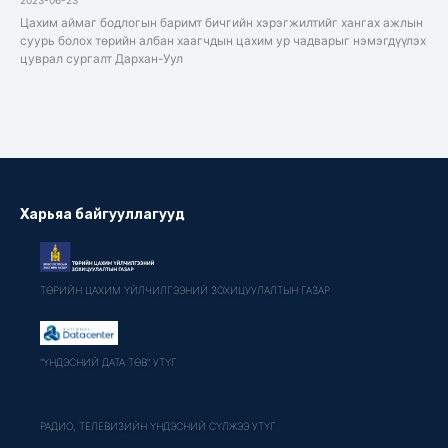
Цахим аймаг бодлогын баримт бичгийн хэрэгжилтийг хангах ажлын
суурь болох төрийн албан хаагчдын цахим ур чадварыг нэмэгдүүлэх
цуврал сургалт Дархан-Уул
Харьяа байгууллагууд
ТӨРИЙН ЦАХИМ ҮЙЛЧИЛГЭЭНИЙ ЗОХИЦУУЛАЛТЫН ГАЗАР
"ҮНДЭСНИЙ ДАТА ТӨВ" УТҮГ
РАДИО, ТЕЛЕВИЗИЙН ҮНДЭСНИЙ СҮЛЖЭЭ УТҮГ