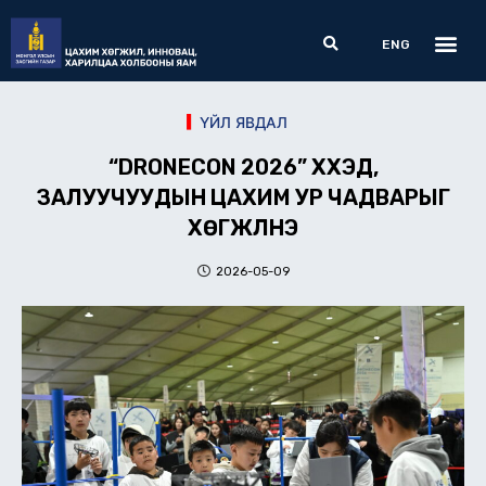
Skip
Me
Search
to
ENG
content
ҮЙЛ ЯВДАЛ
“DRONECON 2026” ХҮҮХЭД,
ЗАЛУУЧУУДЫН ЦАХИМ УР ЧАДВАРЫГ
ХӨГЖҮҮЛНЭ
2026-05-09