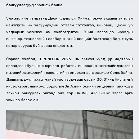
байгууллагууд оролцож байна.
Энэ жилийн тэмцээнд Дрон кодчилол, Хиймэл оюун ухааны ангилал
нэмэгдсэн нь залуучуудын бүтээлч сэтгэлгээ, инновац, цахим ур
чадварыг хөгжүүлэх ач холбогдолтой. Үүний зэрэгцээ ирээдүйн
инженер, технологийн салбарын хүний нөөцийг бэлтгэхэд бодит хувь
нэмэр оруулж буйгаараа онцлог юм.
Өөрөөр хэлбэл, “DRONECON 2026” нь зөвхөн хурд, ур чадварын
өрсөлдөөн бус инженерчлэл, роботик, инновацын хөгжлийг дэмжсэн
үндэсний хэмжээний технологийн томоохон арга хэмжээ болж байна.
Дашрамд дуулгахад, манай улс тавдугаар сарын 30, 31-нд Нисгэгчгүй
нисэх хэрэгслийн жолоодлогын Зүүн Азийн бүсийн тэмцээнийг анх удаа
зохион байгуулах бөгөөд энэ үеэр DRONE, AIR SHOW зэрэг арга
хэмжээ болох юм.