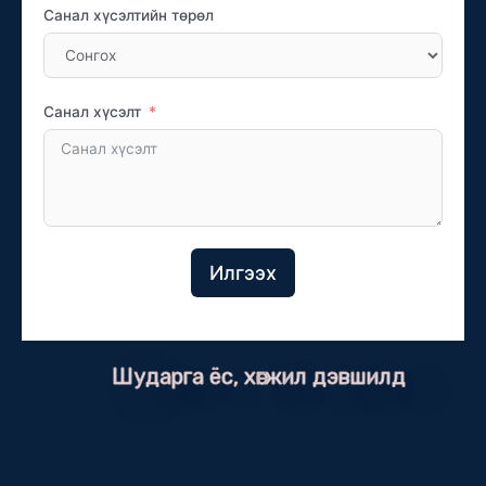
Санал хүсэлтийн төрөл
Санал хүсэлт
Илгээх
Шударга ёс, хөгжил дэвшилд