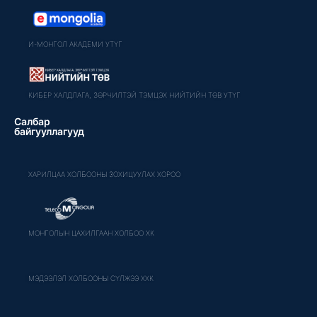
И-МОНГОЛ АКАДЕМИ УТҮГ
КИБЕР ХАЛДЛАГА, ЗӨРЧИЛТЭЙ ТЭМЦЭХ НИЙТИЙН ТӨВ УТҮГ
Салбар
байгууллагууд
ХАРИЛЦАА ХОЛБООНЫ ЗОХИЦУУЛАХ ХОРОО
МОНГОЛЫН ЦАХИЛГААН ХОЛБОО ХК
МЭДЭЭЛЭЛ ХОЛБООНЫ СҮЛЖЭЭ ХХК