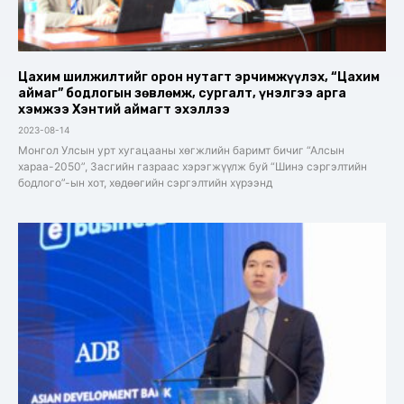
Цахим шилжилтийг орон нутагт эрчимжүүлэх, “Цахим
аймаг” бодлогын зөвлөмж, сургалт, үнэлгээ арга
хэмжээ Хэнтий аймагт эхэллээ
2023-08-14
Монгол Улсын урт хугацааны хөгжлийн баримт бичиг “Алсын
хараа-2050”, Засгийн газраас хэрэгжүүлж буй “Шинэ сэргэлтийн
бодлого”-ын хот, хөдөөгийн сэргэлтийн хүрээнд