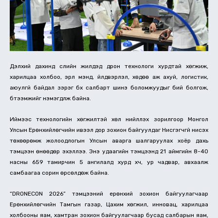
Дэлхий дахинд сүүлийн жилүүдэд дрон технологи хурдтай хөгжиж,
харилцаа холбоо, эрүүл мэнд, үйлдвэрлэл, хөдөө аж ахуй, логистик,
аюулгүй байдал зэрэг бүх салбарт шинэ боломжуудыг бий болгож,
бүтээмжийг нэмэгдүүлж байна.
Иймээс технологийн хөгжилтэй хөл нийлүүлэх зорилгоор Монгол
Улсын Ерөнхийлөгчийн ивээл дор зохион байгуулдаг Нисгэгчгүй нисэх
төхөөрөмж жолоодлогын Улсын аварга шалгаруулах хоёр дахь
тэмцээн өнөөдөр эхэллээ. Энэ удаагийн тэмцээнд 21 аймгийн 8-40
насны 659 тамирчин 5 ангилалд хурд хүч, ур чадвар, авхаалж
самбаагаа сорин өрсөлдөж байна.
“DRONECON 2026” тэмцээний ерөнхий зохион байгуулагчаар
Ерөнхийлөгчийн Тамгын газар, Цахим хөгжил, инновац, харилцаа
холбооны яам, хамтран зохион байгуулагчаар бусад салбарын яам,