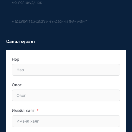
МОНГОЛ ШУУДАН ХК
МЭДЭЭЛЭЛ ТЕХНОЛОГИЙН ҮНДЭСНИЙ ПАРК ААТУҮГ
Санал хүсэлт
Нэр
Овог
Имэйл хаяг