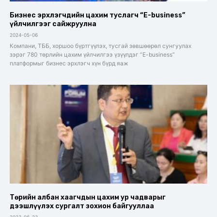
Бизнес эрхлэгчдийн цахим туслагч “E-business”
үйлчилгээг сайжруулна
2024-05-06
Компани, ТББ, хоршоо бүртгүүлэх, тусгай зөвшөөрөл сунгуулах
зэрэг 780 төрлийн цахим үйлчилгээ үзүүлдэг “E-business”
платформыг бизнес эрхлэгч хүн бүрд яаж
Төрийн албан хаагчдын цахим ур чадварыг
дээшлүүлэх сургалт зохион байгууллаа
2023-06-23