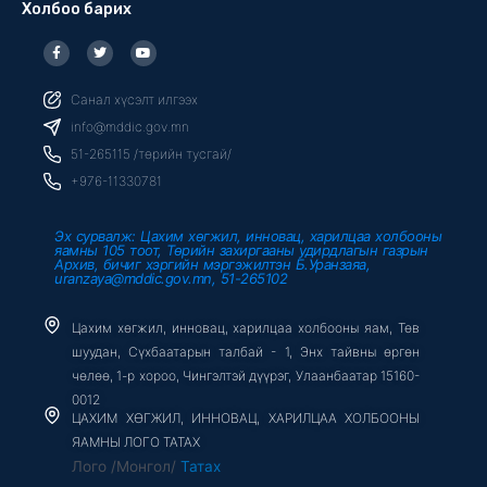
Холбоо барих
F
T
Y
a
w
o
c
i
u
e
t
t
b
t
u
Санал хүсэлт илгээх
o
e
b
o
r
e
info@mddic.gov.mn
k
-
51-265115 /төрийн тусгай/
f
+976-11330781
Эх сурвалж: Цахим хөгжил, инновац, харилцаа холбооны
яамны 105 тоот, Төрийн захиргааны удирдлагын газрын
Архив, бичиг хэргийн мэргэжилтэн Б.Уранзаяа,
uranzaya@mddic.gov.mn, 51-265102
Цахим хөгжил, инновац, харилцаа холбооны яам, Төв
шуудан, Сүхбаатарын талбай - 1, Энх тайвны өргөн
чөлөө, 1-р хороо, Чингэлтэй дүүрэг, Улаанбаатар 15160-
0012
ЦАХИМ ХӨГЖИЛ, ИННОВАЦ, ХАРИЛЦАА ХОЛБООНЫ
ЯАМНЫ ЛОГО ТАТАХ
Лого /Монгол/
Татах