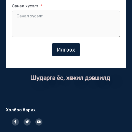
Санал хүсэлт
Илгээх
Шударга ёс, хөгжил дэвшилд
Холбоо барих
F
T
Y
a
w
o
c
i
u
e
t
t