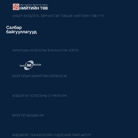
КИБЕР ХАЛДЛАГА, ЗӨРЧИЛТЭЙ ТЭМЦЭХ НИЙТИЙН ТӨВ УТҮГ
Салбар
байгууллагууд
ХАРИЛЦАА ХОЛБООНЫ ЗОХИЦУУЛАХ ХОРОО
МОНГОЛЫН ЦАХИЛГААН ХОЛБОО ХК
МЭДЭЭЛЭЛ ХОЛБООНЫ СҮЛЖЭЭ ХХК
МОНГОЛ ШУУДАН ХК
МЭДЭЭЛЭЛ ТЕХНОЛОГИЙН ҮНДЭСНИЙ ПАРК ААТУҮГ