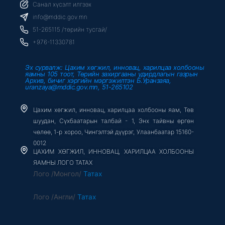
b
t
u
Санал хүсэлт илгээх
o
e
b
o
r
e
info@mddic.gov.mn
k
-
51-265115 /төрийн тусгай/
f
+976-11330781
Эх сурвалж: Цахим хөгжил, инновац, харилцаа холбооны
яамны 105 тоот, Төрийн захиргааны удирдлагын газрын
Архив, бичиг хэргийн мэргэжилтэн Б.Уранзаяа,
uranzaya@mddic.gov.mn, 51-265102
Цахим хөгжил, инновац, харилцаа холбооны яам, Төв
шуудан, Сүхбаатарын талбай - 1, Энх тайвны өргөн
чөлөө, 1-р хороо, Чингэлтэй дүүрэг, Улаанбаатар 15160-
0012
ЦАХИМ ХӨГЖИЛ, ИННОВАЦ, ХАРИЛЦАА ХОЛБООНЫ
ЯАМНЫ ЛОГО ТАТАХ
Лого /Монгол/
Татах
Лого /Англи/
Татах