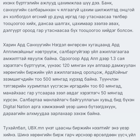
ихэнх бүртгэлийн ажлууд цахимжлаа шүү дээ. Банк,
санхүүгийн салбарынхан ч ялгаагүй цахим шилжилтэд онцгой
ач холбогдол өгсний үр дүнд иргэд гар утаснаасаа төлбөр
тооцоогоо хийх, дансаа шалгах, цахимаар зээлээ авах,
дэлгүүрт ороод гар утаснаасаа бүх тооцоогоо хийдэг болсон.
Харин Ард Санхүүгийн Нэгдэл өнгөрсөн хугацаанд Ард
Аппликэйшныг нэвтрүүлж, салбаргүйгээр үйл ажиллагаагаа
амжилттай явуулж байна. Одоогоор Ард Апп дээр 1.3 сая
хэрэглэгч бүртгүүлж, үүнээс 120 мянган хүн аппаар дамжуулан
хөрөнгийн биржийн үйл ажиллагаанд оролцож, АрдКойныг
эзэмшигчдийн тоо 500 мянгад хүрээд байна. Түүнчлэн
тэтгэврийн хуримтлал үүсгэсэн иргэдийн тоо 60 мянгад,
манайхаас гар утсаараа зээл авдаг хэрэглэгч 50 мянгад
хүрсэн. Салбартаа манлайлагч байгууллагын хувьд бид бүхэн
Digital Nation арга хэмжээний үеэр шинэ бүтээгдэхүүн,
дараагийн алхмуудаа зарлахаар зэхэж байна.
Тухайлбал, UBX.mn үнэт цаасны биржийн нээлтийг энэ үеэр
хийнэ. Шинэ хөрөнгийн бирж гарч ирснээр өрсөлдөөн үүсч,үйл