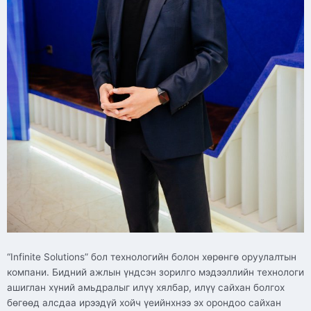
“Infinite Solutions” бол технологийн болон хөрөнгө оруулалтын
компани. Бидний ажлын үндсэн зорилго мэдээллийн технологи
ашиглан хүний амьдралыг илүү хялбар, илүү сайхан болгох
бөгөөд алсдаа ирээдүй хойч үеийнхнээ эх орондоо сайхан