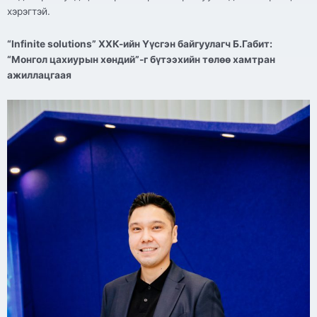
хэрэгтэй.
“Infinite solutions” ХХК-ийн Үүсгэн байгуулагч Б.Габит:
“Монгол цахиурын хөндий”-г бүтээхийн төлөө хамтран
ажиллацгаая