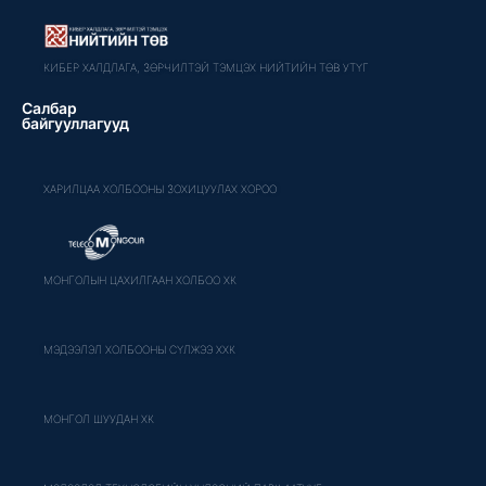
КИБЕР ХАЛДЛАГА, ЗӨРЧИЛТЭЙ ТЭМЦЭХ НИЙТИЙН ТӨВ УТҮГ
Салбар
байгууллагууд
ХАРИЛЦАА ХОЛБООНЫ ЗОХИЦУУЛАХ ХОРОО
МОНГОЛЫН ЦАХИЛГААН ХОЛБОО ХК
МЭДЭЭЛЭЛ ХОЛБООНЫ СҮЛЖЭЭ ХХК
МОНГОЛ ШУУДАН ХК