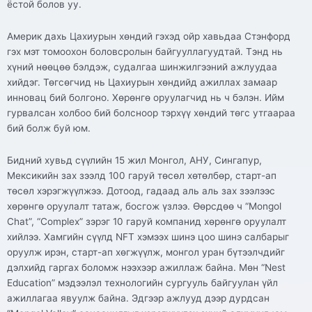
ёстой болов уу.
Америк дахь Цахиурын хөндий гэхэд ойр хавьдаа Стэнфорд
гэх мэт томоохон боловсролын байгууллагуудтай. Тэнд нь
хүний нөөцөө бэлдэж, судалгаа шинжилгээний ажлуудаа
хийдэг. Төгсөгчид нь Цахиурын хөндийд ажиллах замаар
инновац бий болгоно. Хөрөнгө оруулагчид нь ч бэлэн. Ийм
гурвалсан холбоо бий болсноор тэрхүү хөндий төгс утгаараа
бий болж буй юм.
Бидний хувьд сүүлийн 15 жил Монгол, АНУ, Сингапур,
Мексикийн зах зээлд 100 гаруй төсөл хөтөлбөр, старт-ап
төсөл хэрэгжүүлжээ. Дотоод, гадаад аль аль зах зээлээс
хөрөнгө оруулалт татаж, босгож үзлээ. Өөрсдөө ч “Mongol
Chat”, “Complex” зэрэг 10 гаруй компанид хөрөнгө оруулалт
хийлээ. Хамгийн сүүлд NFT хэмээх шинэ цоо шинэ салбарыг
оруулж ирэн, старт-ап хөгжүүлж, монгол уран бүтээлчдийг
дэлхийд гаргах боломж нээхээр ажиллаж байна. Мөн “Nest
Education” мэдээлэл технологийн сургууль байгуулан үйл
ажиллагаа явуулж байна. Эдгээр ажлууд дээр дурдсан