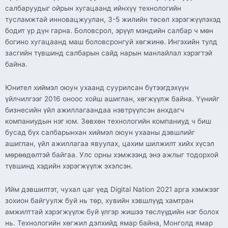
салбаруудыг ойрын хугацаанд ийнхүү технологийн
тусламжтай инновацжуулан, 3-5 жилийн төсөл хэрэгжүүлэхэд
бодит үр дүн гарна. Боловсрол, эрүүл мэндийн салбар ч мөн
богино хугацаанд маш боловсронгуй хөгжинө. Ингэхийн тулд
засгийн түвшинд салбарын сайд нарын манлайлал хэрэгтэй
байна.
Юнител хиймэл оюун ухаанд суурилсан бүтээгдэхүүн
үйлчилгээг 2016 оноос хойш ашиглан, хөгжүүлж байна. Үүнийг
бизнесийн үйл ажиллагаандаа нэвтрүүлсэн анхдагч
компаниудын нэг юм. Зөвхөн технологийн компаниуд ч биш
бусад бүх салбарынхан хиймэл оюун ухааны дэвшлийг
ашиглан, үйл ажиллагаа явуулах, цахим шилжилт хийх хүсэл
мөрөөдөлтэй байгаа. Улс орны хэмжээнд энэ ажлыг тодорхой
түвшинд хэдийн хэрэгжүүлж эхэлсэн.
Ийм дэвшилтэт, чухал цаг үед Digital Nation 2021 арга хэмжээг
зохион байгуулж буй нь төр, хувийн хэвшлүүд хамтран
амжилттай хэрэгжүүлж буй үлгэр жишээ төслүүдийн нэг болох
нь. Технологийн хөгжил дэлхийд ямар байна, Монголд ямар