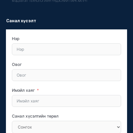
МЭДЭЭЛЭЛ ТЕХНОЛОГИЙН ҮНДЭСНИЙ ПАРК ААТУҮГ
Санал хүсэлт
Нэр
Овог
Имэйл хаяг
Санал хүсэлтийн төрөл