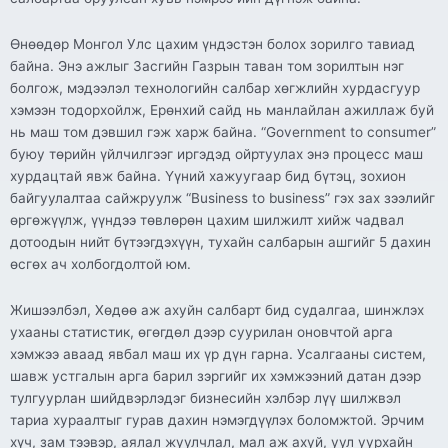
Өнөөдөр Монгол Улс цахим үндэстэн болох зорилго тавиад
байна. Энэ ажлыг Засгийн Газрын таван том зорилтын нэг
болгож, мэдээлэл технологийн салбар хөгжлийн хурдасгуур
хэмээн тодорхойлж, Ерөнхий сайд нь манлайлан ажиллаж буй
нь маш том дэвшил гэж харж байна. “Government to consumer”
буюу төрийн үйлчилгээг иргэдэд ойртуулах энэ процесс маш
хурдацтай явж байна. Үүний хажуугаар бид бүтэц, зохион
байгуулалтаа сайжруулж “Business to business” гэх зах зээлийг
өргөжүүлж, үүндээ төвлөрөн цахим шилжилт хийж чадвал
дотоодын нийт бүтээгдэхүүн, тухайн салбарын ашгийг 5 дахин
өсгөх ач холбогдолтой юм.
Жишээлбэл, Хөдөө аж ахуйн салбарт бид судалгаа, шинжлэх
ухааны статистик, өгөгдөл дээр суурилан оновчтой арга
хэмжээ аваад явбал маш их үр дүн гарна. Усалгааны систем,
шавж устгалын арга барил зэргийг их хэмжээний датан дээр
тулгуурлан шийдвэрлэдэг бизнесийн хэлбэр лүү шилжвэл
тариа хураалтыг гурав дахин нэмэгдүүлэх боломжтой. Эрчим
хүч, зам тээвэр, аялал жуулчлал, мал аж ахуй, уул уурхайн