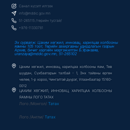
e
t
t
b
t
u
Санал хүсэлт илгээх
o
e
b
o
r
e
info@mddic.gov.mn
k
-
51-265115 /төрийн тусгай/
f
+976-11330781
Эх сурвалж: Цахим хөгжил, инновац, харилцаа холбооны
яамны 105 тоот, Төрийн захиргааны удирдлагын газрын
Архив, бичиг хэргийн мэргэжилтэн Б.Уранзаяа,
uranzaya@mddic.gov.mn, 51-265102
Цахим хөгжил, инновац, харилцаа холбооны яам, Төв
шуудан, Сүхбаатарын талбай - 1, Энх тайвны өргөн
чөлөө, 1-р хороо, Чингэлтэй дүүрэг, Улаанбаатар 15160-
0012
ЦАХИМ ХӨГЖИЛ, ИННОВАЦ, ХАРИЛЦАА ХОЛБООНЫ
ЯАМНЫ ЛОГО ТАТАХ
Лого /Монгол/
Татах
Лого /Англи/
Татах