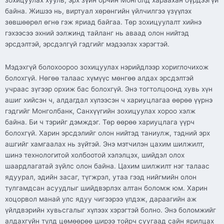
зохицуулах хууль, эрх зүйн орчин Монголд хараахан бүрдээгүй
байна. Жишээ нь, виртуал хөрөнгийн үйлчилгээ үзүүлэх
зөвшөөрөл өгнө гэж яриад байгаа. Төр зохицуулалт хийнэ
гэхээсээ эхний ээлжинд тайланг нь аваад олон нийтэд
эрсдэлтэй, эрсдэлгүй гэдгийг мэдээлэх хэрэгтэй.
Мэдэхгүй болохоороо зохицуулах нэрийдлээр хориглочихож
болохгүй. Нөгөө талаас хүмүүс мөнгөө алдах эрсдэлтэй
учраас зүгээр орхиж бас болохгүй. Энэ тогтолцоонд хувь хүн
ашиг хийсэн ч, алдагдал хүлээсэн ч хариуцлагаа өөрөө үүрнэ
гэдгийг Монголбанк, Санхүүгийн зохицуулах хороо хэлж
байна. Би ч тэрийг дэмждэг. Төр өөрөө хариуцлага үүрч
болохгүй. Харин эрсдэлийг олон нийтэд таниулж, тэдний эрх
ашгийг хамгаалах нь зүйтэй. Энэ мэтчилэн цахим шилжилт,
шинэ технологитой холбоотой хэлэлцэх, шийдэл олох
шаардлагатай зүйлс олон байна. Цахим шилжилт нэг талаас
ядуурал, эдийн засаг, түгжрэл, утаа гээд нийгмийн олон
тулгамдсан асуудлыг шийдвэрлэх алтан боломж юм. Харин
хоцорвол манай улс ядуу чигээрээ үлдэж, дараагийн аж
үйлдвэрийн хувьсгалыг хүлээх хэрэгтэй болно. Энэ боломжийг
алдахгүйн тулд цөмөөрөө ширээ тойрч суугаад сайн ярилцах