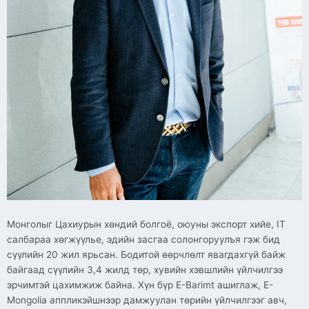
Монголыг Цахиурын хөндий болгоё, оюуны экспорт хийе, IT
салбараа хөгжүүлье, эдийн засгаа солонгоруулъя гэж бид
сүүлийн 20 жил ярьсан. Бодитой өөрчлөлт явагдахгүй байж
байгаад сүүлийн 3,4 жилд төр, хувийн хэвшлийн үйлчилгээ
эрчимтэй цахимжиж байна. Хүн бүр E-Barimt ашиглаж, E-
Mongolia аппликэйшнээр дамжуулан төрийн үйлчилгээг авч,