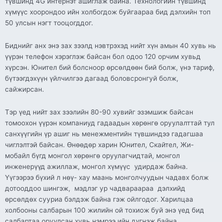
түвшинд 4G интернэт ашиглаж байна. Технологийн түвшинд
хүмүүс хоорондоо ийн холбогдож буйгаараа бид дэлхийн топ
50 улсын нэгт тооцогддог.
Биднийг анх энэ зах зээлд нэвтрэхэд нийт хүн амын 40 хувь нь
үүрэн телефон хэрэглэж байсан бол одоо 120 орчим хувьд
хүрсэн. Юнител бий болсноор өрсөлдөөн бий болж, үнэ тариф,
бүтээгдэхүүн үйлчилгээ дагаад боловсронгуй болж,
сайжирсан.
Тэр үед нийт зах зээлийн 80-90 хувийг эзэмшиж байсан
томоохон үүрэн компаниуд гадаадын хөрөнгө оруулалттай тул
санхүүгийн үр ашиг нь менежментийн түвшиндээ гадагшаа
чиглэлтэй байсан. Өнөөдөр харин Юнител, Скайтел, Жи-
мобайл бүгд монгол хөрөнгө оруулагчидтай, монгол
инженерүүд ажиллаж, монгол хүмүүс удирдаж байна.
Үүгээрээ бүхий л нөү- хау маань монголчуудын чадавх болж
дотооддоо шингэж, мэдлэг ур чадвараараа дэлхийд
өрсөлдөх сууриа бэлдэж байна гэж ойлгодог. Харилцаа
холбооны салбарын 100 жилийн ой тохиож буй энэ үед бид
салбартаа оруулсан хувь нэмрээ ийн дүгнэж байна.