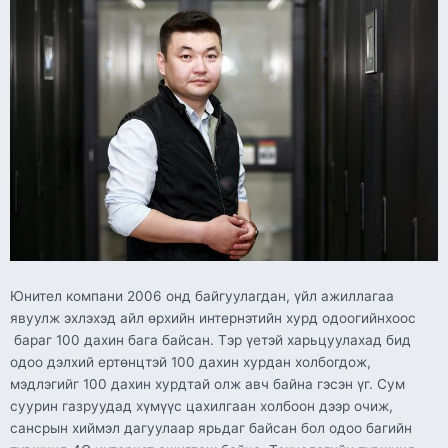
Юнител компани 2006 онд байгуулагдан, үйл ажиллагаа
явуулж эхлэхэд айл өрхийн интернэтийн хурд одоогийнхоос
бараг 100 дахин бага байсан. Тэр үетэй харьцуулахад бид
одоо дэлхий ертөнцтэй 100 дахин хурдан холбогдож,
мэдлэгийг 100 дахин хурдтай олж авч байна гэсэн үг. Сум
суурин газруудад хүмүүс цахилгаан холбоон дээр очиж,
сансрын хиймэл дагуулаар ярьдаг байсан бол одоо багийн