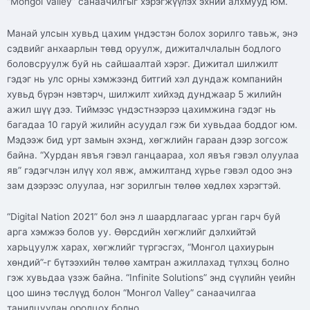
“Mongol Valley” санаачилгыг хэрэгжүүлэх эхний алхмууд юм.
Манай улсын хувьд цахим үндэстэн болох зорилго тавьж, энэ
сэдвийг анхаарлын төвд оруулж, дижиталчлалын бодлого
боловсруулж буй нь сайшаалтай хэрэг. Дижитал шилжилт
гэдэг нь улс орны хэмжээнд битгий хэл дундаж компанийн
хувьд бүрэн нэвтэрч, шилжилт хийхэд дунджаар 5 жилийн
ажил шүү дээ. Тиймээс үндэстнээрээ цахимжина гэдэг нь
багадаа 10 гаруй жилийн асуудал гэж би хувьдаа боддог юм.
Мэдээж бид урт замын эхэнд, хөгжлийн гараан дээр зогсож
байна. “Хурдан явъя гэвэл ганцаараа, хол явъя гэвэл олуулаа
яв” гэдэгчлэн илүү хол явж, амжилтанд хүрье гэвэл одоо энэ
зам дээрээс олуулаа, нэг зорилгын төлөө хөдлөх хэрэгтэй.
“Digital Nation 2021” бол энэ л шаардлагаас урган гарч буй
арга хэмжээ болов уу. Өөрсдийн хөгжлийг дэлхийтэй
харьцуулж харах, хөгжлийг түргэсгэх, “Монгол цахиурын
хөндий”-г бүтээхийн төлөө хамтран ажиллахад түлхэц болно
гэж хувьдаа үзэж байна. “Infinite Solutions” энд сүүлийн үеийн
цоо шинэ төслүүд болон “Монгол Valley” санаачилгаа
танилцуулан оролцох болно.