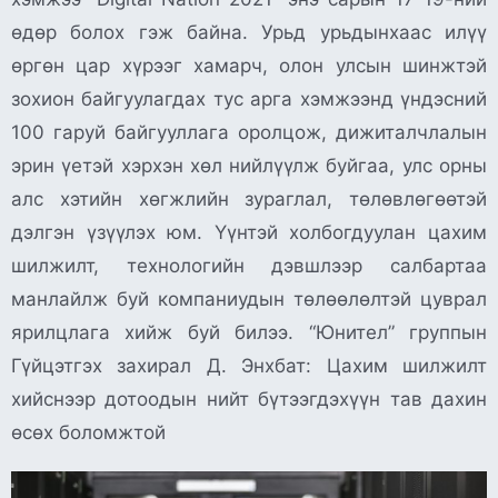
өдөр болох гэж байна. Урьд урьдынхаас илүү
өргөн цар хүрээг хамарч, олон улсын шинжтэй
зохион байгуулагдах тус арга хэмжээнд үндэсний
100 гаруй байгууллага оролцож, дижиталчлалын
эрин үетэй хэрхэн хөл нийлүүлж буйгаа, улс орны
алс хэтийн хөгжлийн зураглал, төлөвлөгөөтэй
дэлгэн үзүүлэх юм. Үүнтэй холбогдуулан цахим
шилжилт, технологийн дэвшлээр салбартаа
манлайлж буй компаниудын төлөөлөлтэй цуврал
ярилцлага хийж буй билээ. “Юнител” группын
Гүйцэтгэх захирал Д. Энхбат: Цахим шилжилт
хийснээр дотоодын нийт бүтээгдэхүүн тав дахин
өсөх боломжтой