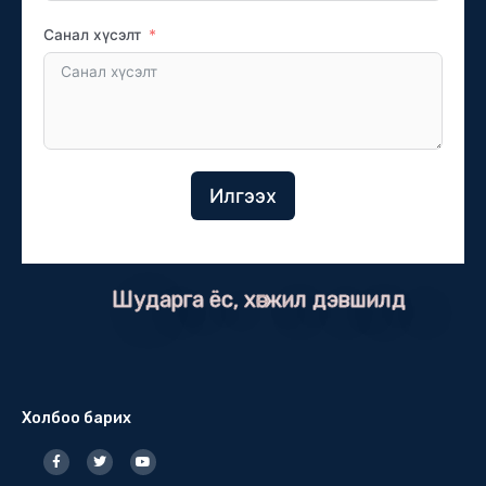
Санал хүсэлт
Илгээх
Шударга ёс, хөгжил дэвшилд
Холбоо барих
F
T
Y
a
w
o
c
i
u