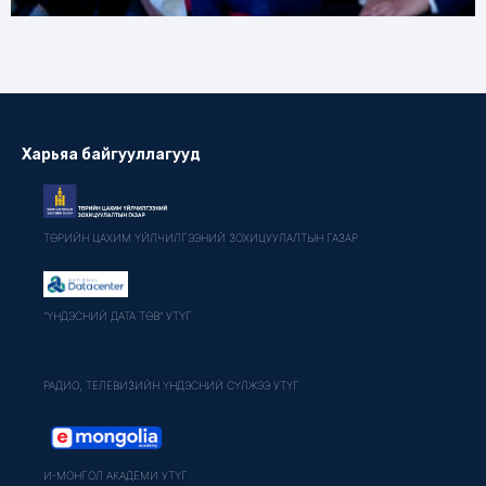
Харьяа байгууллагууд
ТӨРИЙН ЦАХИМ ҮЙЛЧИЛГЭЭНИЙ ЗОХИЦУУЛАЛТЫН ГАЗАР
"ҮНДЭСНИЙ ДАТА ТӨВ" УТҮГ
РАДИО, ТЕЛЕВИЗИЙН ҮНДЭСНИЙ СҮЛЖЭЭ УТҮГ
И-МОНГОЛ АКАДЕМИ УТҮГ