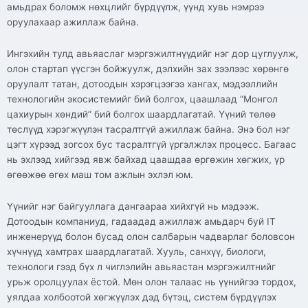
амьдрах боломж нөхцлийг бүрдүүлж, үүнд хувь нэмрээ
оруулахаар ажиллаж байна.
Ингэхийн тулд авьяаслаг мэргэжилтнүүдийг нэг дор цуглуулж,
олон стартап үүсгэн бойжуулж, дэлхийн зах зээлээс хөрөнгө
оруулалт татан, дотоодын хэрэгцээгээ хангах, мэдээллийн
технологийн экосистемийг бий болгох, цаашлаад “Монгол
цахиурын хөндий” бий болгох шаардлагатай. Үүний төлөө
төслүүд хэрэгжүүлэн тасралтгүй ажиллаж байна. Энэ бол нэг
цэгт хүрээд зогсох бус тасралтгүй үргэлжлэх процесс. Багаас
нь эхлээд хийгээд явж байхад цаашдаа өргөжин хөгжих, үр
өгөөжөө өгөх маш том ажлын эхлэл юм.
Үүнийг нэг байгууллага дангаараа хийхгүй нь мэдээж.
Дотоодын компаниуд, гадаадад ажиллаж амьдарч буй IT
инженерүүд болон бусад олон салбарын чадварлаг боловсон
хүчнүүд хамтрах шаардлагатай. Хууль, санхүү, биологи,
технологи гээд бүх л чиглэлийн авьяастан мэргэжилтнийг
урьж оролцуулах ёстой. Мөн олон талаас нь үүнийгээ тордох,
уялдаа холбоотой хөгжүүлэх дэд бүтэц, систем бүрдүүлэх