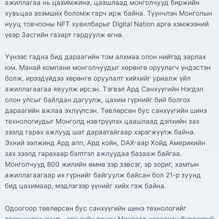
ажиллагаа нь цахимжина, цаашлаад монголчууд биржийн
хувьцаа эзэмших боломж гарч ирж байна. Түүнчлэн Монголын
нууц товчооны NFT хувилбарыг Digital Nation арга хэмжээний
үеэр Засгийн газарт гардуулж өгнө.
Үүнээс гадна бид дараагийн том алхмаа олон нийтэд зарлах
юм. Манай компани монголчуудыг хөрөнгө оруулагч үндэстэн
болж, ирээдүйдээ хөрөнгө оруулалт хийхийг уриалж үйл
ажиллагаагаа явуулж ирсэн. Тэгвэл Ард Санхүүгийн Нэгдэл
олон улсыг байлдан дагуулж, цахим гүрнийг бий болгох
дараагийн ажлаа эхлүүлсэн. Төвлөрсөн бус санхүүгийн шинэ
технологиудыг Монголд нэвтрүүлэх цаашлаад дэлхийн зах
зээлд гарах ажлууд шат дараатайгаар хэрэгжүүлж байна.
Эхний ээлжинд Ард апп, Ард койн, DAX-аар Хойд Америкийн
зах зээлд гарахаар бэлтгэл ажлуудаа базааж байгаа.
Монголчууд 800 жилийн өмнө зэр зэвсэг, эр зориг, хамтын
ажиллагаагаар их гүрнийг байгуулж байсан бол 21-р зуунд
бид цахимаар, мэдлэгээр үүнийг хийх гэж байна.
Одоогоор төвлөрсөн бус санхүүгийн шинэ технологийг