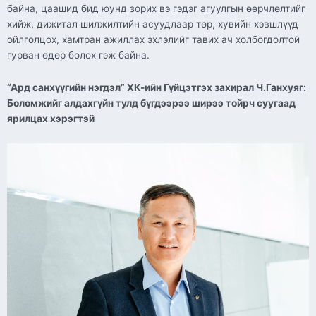
байна, цаашид бид юунд зорих вэ гэдэг агуулгын өөрчлөлтийг
хийж, дижитал шилжилтийн асуудлаар төр, хувийн хэвшлүүд
ойлголцох, хамтран ажиллах эхлэлийг тавих ач холбогдолтой
гурван өдөр болох гэж байна.
“Ард санхүүгийн нэгдэл” ХК-ийн Гүйцэтгэх захирал Ч.Ганхуяг:
Боломжийг алдахгүйн тулд бүгдээрээ ширээ тойрч суугаад
ярилцах хэрэгтэй