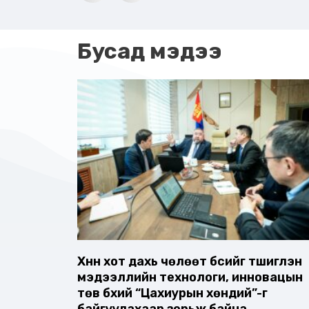
Бусад мэдээ
Хүннү хот дахь чөлөөт бүсийг түшиглэн
мэдээллийн технологи, инновацын
төв бүхий “Цахиурын хөндий”-г