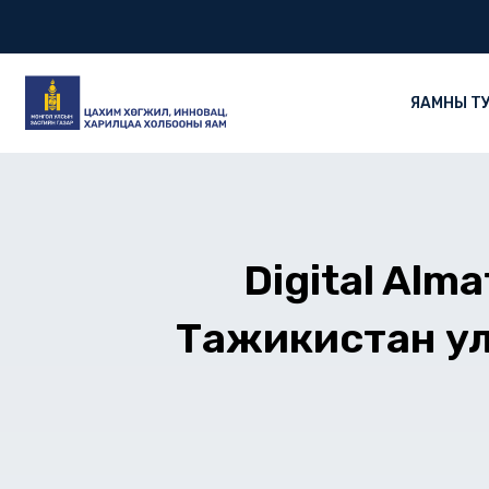
Skip
to
content
ЯАМНЫ Т
Digital Alm
Тажикистан ул