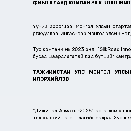
ФИБО КЛАУД КОМПАН
SILK ROAD INN
Үүний зэрэгцээ, Монгол Улсын старта
өргөжүүллээ. Ингэснээр Монгол Улсын м
Тус компани нь 2023 онд “SilkRoad Inno
бусад шаардлагатай дэд бүтцийг хамтра
ТАЖИКИСТАН УЛС МОНГОЛ УЛС
ИЛЭРХИЙЛЭВ
“Дижитал Алматы-2025” арга хэмжээны 
технологийн агентлагийн захрал Хурше