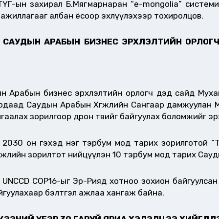
ҮГ-ын захирал Б.Мягмарнаран “e-mongolia” системи
 ажиллагааг албан ёсоор эхлүүлэхээр тохиролцов.
АТ САУДЫН АРАБЫН БИЗНЕС ЭРХЛЭЛТИЙН ОРЛО
ын Арабын бизнес эрхлэлтийн орлогч дэд сайд Муха
 дурдаад Саудын Арабын Хөгжлийн Сангаар дамжуулан
гаалах зорилгоор дрон төвийг байгуулах боломжийг эр
 2030 он гэхэд нэг тэрбум мод тарих зорилготой “
гжлийн зорилтот нийцүүлэн 10 тэрбум мод тарих Сауд
 UNCCD COP16-ыг Эр-Рияд хотноо зохион байгуулсан 
йгуулахаар бэлтгэл ажлаа хангаж байна.
ЭЭНИЙ ҮЕЭР 30 ГАРУЙ ЯРИА ХЭЛЭЛЦЭЭ ХИЙГДЛ