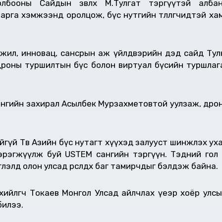
лбооны Сайдын зөвлөх М.Тулгат тэргүүтэй албаны
рга хэмжээнд оролцож, бүс нутгийн төлөөлөгчидтэй х
гжил, инновац, сансрын аж үйлдвэрийн дэд сайд Ту
ох дроны туршилтын бүс болон виртуал бүсийн туршла
ангийн захирал Асылбек Мурзахметовтой уулзаж, дрон
гүй Төв Азийн бүс нутагт хүүхэд залууст шинжлэх ух
йг хэрэгжүүлж буй USTEM сангийн тэргүүн. Тэдний г
лэлд олон улсад өрсөлдөх баг тамирчдыг бэлдэж байна.
нхийлөгч Токаев Монгол Улсад айлчлах үеэр хоёр ул
билээ.