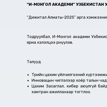
“И-МОНГОЛ АКАДЕМИ” УЗБЕКИСТАН
“Дижитал Алматы-2025” арга хэмжээний
Тодруулбал, И-Монгол академи Узбеки
яриа хэлэлцээ өрнүүлэв.
Талууд
Төрийн цахим үйлчилгээний хүртээмж
Инновацын чиглэлээр хоёр талын чад
Цахим Засаглал, кибер аюулгүй бай
хамтран ажиллахаар тогтлоо.