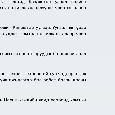
 төлөөлөгчид Казахстан улсад зохион
амтын ажиллагаа эхлүүлэх яриа хэлэлцээ
люшин Каништай уулзав. Уулзалтын үеэр
га судлах, хамтран ажиллах талаар яриа
 нисгэгч операторуудыг бэлдэх чиглэлд
аан, техник технологийн ур чадвар олгох
ол үйл ажиллагаа бол робот болон дроны
сын Цахим хөгжлийн яамд хооронд хамтын