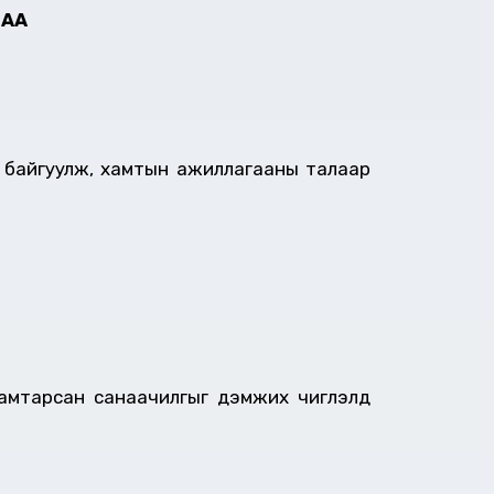
ЛАА
 байгуулж, хамтын ажиллагааны талаар
хамтарсан санаачилгыг дэмжих чиглэлд