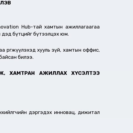
ҮЛЭВ
novation Hub-тай хамтын ажиллагаагаа
ы дэд бүтцийг бүтээлцэх юм.
а өргөжүүлэхэд хууль зүй, хамтын оффис,
 байсан билээ.
, ХАМТРАН АЖИЛЛАХ ХҮСЭЛТЭЭ
нхийлөгчийн дэргэдэх инновац, дижитал