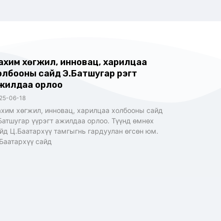
ахим хөгжил, инновац, харилцаа
олбооны сайд Э.Батшугар үүрэгт
жилдаа орлоо
25-06-18
хим хөгжил, инновац, харилцаа холбооны сайд
Батшугар үүрэгт ажилдаа орлоо. Түүнд өмнөх
йд Ц.Баатархүү тамгыгнь гардуулан өгсөн юм.
Баатархүү сайд