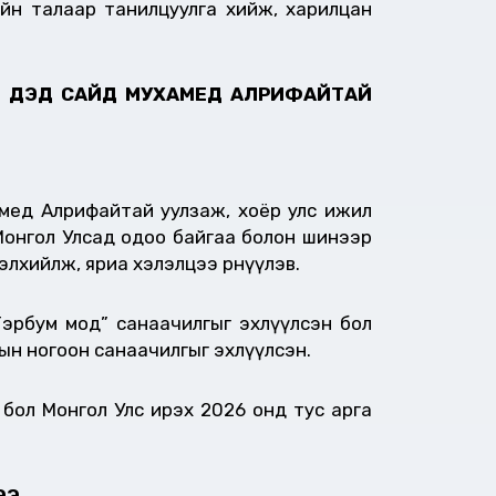
йн талаар танилцуулга хийж, харилцан
ГЧ ДЭД САЙД МУХАМЕД АЛРИФАЙТАЙ
мед Алрифайтай уулзаж, хоёр улс ижил
 Монгол Улсад одоо байгаа болон шинээр
элхийлж, яриа хэлэлцээ өрнүүлэв.
Тэрбум мод” санаачилгыг эхлүүлсэн бол
ын ногоон санаачилгыг эхлүүлсэн.
бол Монгол Улс ирэх 2026 онд тус арга
ЭЭ