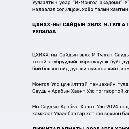
Уулзалтын үеэр “И-Монгол академи” УТ
мэдээлэл солилцож, хоёр талын хамтын
ЦХИХХ-НЫ САЙДЫН ЗӨВЛӨХ М.ТУЛГ
УУЛЗЛАА
ЦХИХХ-ны Сайдын зөвлөх М.Тулгат Сауд
төстэй хөтөлбөрүүдийг хэрэгжүүлж буйг
бий болсон ойд дүн шинжилгээ хийх, хам
Монгол Улс цөлжилттэй тэмцэхийн тулд
Саудын Арабын Хаант Улс тогтвортой хө
Мөн Саудын Арабын Хаант Улс 2024 онд
хэмжээг Улаанбаатар хотноо зохион ба
ДИЖИТАЛ АЛМАТЫ-2025 АРГА ХЭМЖ