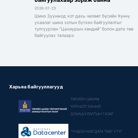
байгуулахаар зорьж байна
2026-01-23
Шинэ Зуунмод хот дахь чөлөөт бүсийн Хүннү
ухаалаг шинэ хотын бүтээн байгуулалтыг
тулгуурлан “Цахиурын хөндий” болон дата төв
байгуулах талаарх
Харьяа байгууллагууд
ТӨРИЙН ЦАХИМ
ҮЙЛЧИЛГЭЭНИЙ
ЗОХИЦУУЛАЛТЫН ГАЗАР
"ҮНДЭСНИЙ ДАТА ТӨВ" УТҮГ