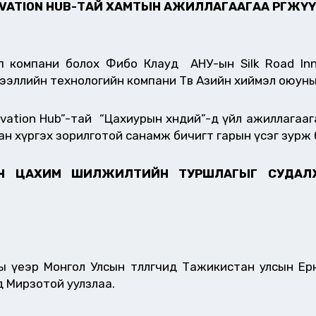
OVATION HUB
-ТАЙ ХАМТЫН АЖИЛЛАГААГАА ӨРГӨЖҮ
п компани болох Фибо Клауд АНУ-ын Silk Road In
эдээллийн технологийн компани Төв Азийн хиймэл оюун
vation Hub”-тай “Цахиурын хөндий”-д үйл ажиллагаага
н хүргэх зорилготой санамж бичигт гарын үсэг зурж
ЫН ЦАХИМ ШИЛЖИЛТИЙН ТУРШЛАГ
ЫГ
СУДАЛЖ
үеэр Монгол Улсын төлөөлөгчид Тажикистан улсын Ерө
д Мирзотой уулзлаа.