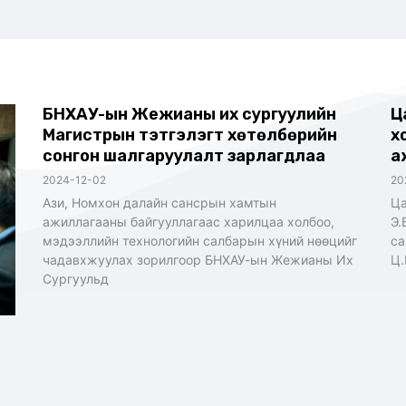
БНХАУ-ын Жежианы их сургуулийн
Ц
Магистрын тэтгэлэгт хөтөлбөрийн
х
сонгон шалгаруулалт зарлагдлаа
а
2024-12-02
20
Ази, Номхон далайн сансрын хамтын
Ца
ажиллагааны байгууллагаас харилцаа холбоо,
Э.
мэдээллийн технологийн салбарын хүний нөөцийг
са
чадавхжуулах зорилгоор БНХАУ-ын Жежианы Их
Ц.
Сургуульд