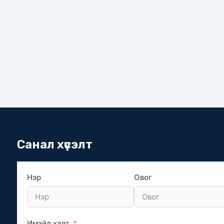
Санал хүсэлт
Нэр
Овог
Имэйл хаяг