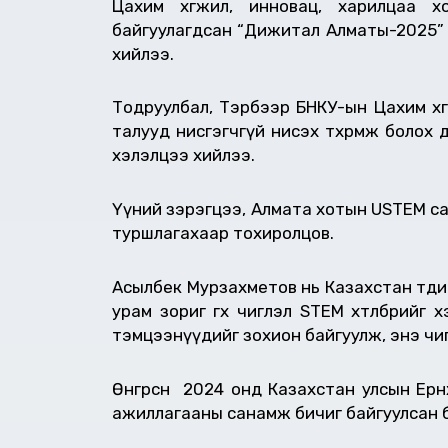
Цахим хөгжил, инновац, харилцаа хо
байгуулагдсан “Дижитал Алматы-2025” а
хийлээ.
Тодруулбал, Тэрбээр БНКУ-ын Цахим хө
талууд нисгэгчгүй нисэх төхөөрөмж бол
хэлэлцээ хийлээ.
Үүний зэрэгцээ, Алмата хотын USTEM с
туршлагахаар тохиролцов.
Асылбек Мурзахметов нь Казахстан төдий
урам зориг өгөх чиглэл STEM хөтөлбөри
тэмцээнүүдийг зохион байгуулж, энэ чиг
Өнгөрсөн 2024 онд Казахстан улсын Ерө
ажиллагааны санамж бичиг байгуулсан 