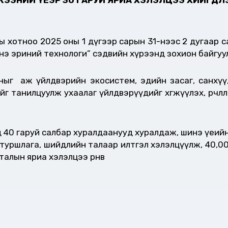
 хотноо 2025 оны 1 дүгээр сарын 31-нээс 2 дугаар 
нэ эриний технологи” сэдвийн хүрээнд зохион байгу
г аж үйлдвэрийн экосистем, эдийн засаг, санхүү, 
ийг танилцуулж ухаалаг үйлдвэрүүдийг хөгжүүлэх, өөрч
нд 40 гаруй салбар хуралдаанууд хуралдаж, шинэ үеий
уршлага, шийдлийн талаар илтгэл хэлэлцүүлж, 40,000 га
талын яриа хэлэлцээ өрнөв