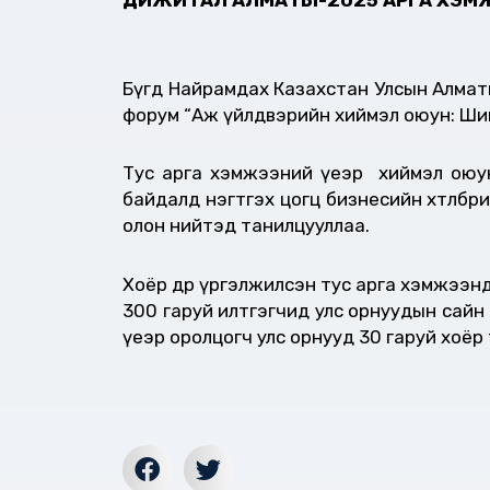
Бүгд Найрамдах Казахстан Улсын Алматы
форум “Аж үйлдвэрийн хиймэл оюун: Ши
Тус арга хэмжээний үеэр хиймэл оюуны
байдалд нэгтгэх цогц бизнесийн хөтөлбөр
олон нийтэд танилцууллаа.
Хоёр өдөр үргэлжилсэн тус арга хэмжээ
300 гаруй илтгэгчид улс орнуудын сайн т
үеэр оролцогч улс орнууд 30 гаруй хоёр 