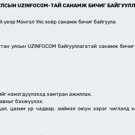
 УЛСЫН
UZINFOCOM
-ТАЙ САНАМЖ БИЧИГ БАЙГУУЛ
 үеэр Монгол Улс хоёр санамж бичиг байгуула
стан улсын UZINFOCOM байгууллагатай санамж бичиг
ийг нэмэгдүүлэхэд хамтран ажиллах,
авхыг бэхжүүлэх;
дал, цахим ур чадвар, хиймэл оюун зэрэг чиглэлд 