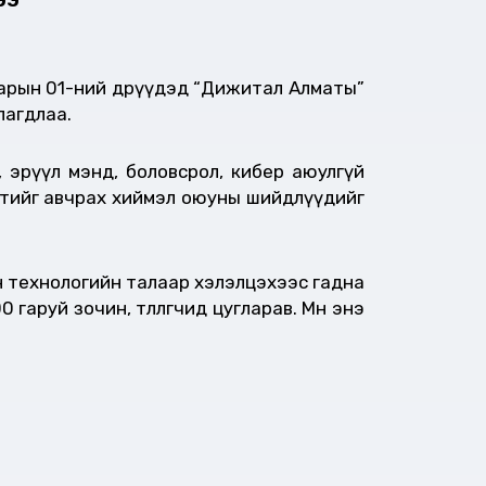
сарын 01-ний өдрүүдэд “Дижитал Алматы”
улагдлаа.
эрүүл мэнд, боловсрол, кибер аюулгүй
лөлтийг авчрах хиймэл оюуны шийдлүүдийг
н технологийн талаар хэлэлцэхээс гадна
руй зочин, төлөөлөгчид цугларав. Мөн энэ