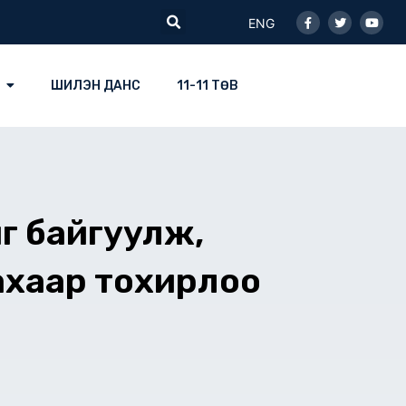
Facebook-
Twitter
Youtu
Search
f
ENG
ШИЛЭН ДАНС
11-11 ТӨВ
иг байгуулж,
ахаар тохирлоо