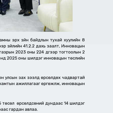
яамны эрх зүйн байдлын тухай хуулийн 8
гээр зүйлийн 41.2.2 дахь заалт, Инновацын
н газрын 2023 оны 224 дүгээр тогтоолын 2
рээнд 2025 оны шилдэг инновацын төслийн
лон улсын зах зээлд өрсөлдөх чадвартай
йн хамтын ажиллагааг өргөжүүлж, инновацын
55 төсөл өрсөлдсөний дундаас 14 шилдэг
аас гардан авлаа.