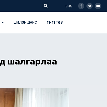
Facebook-
Twitter
Youtu
Search
f
ENG
ШИЛЭН ДАНС
11-11 ТӨВ
үд шалгарлаа