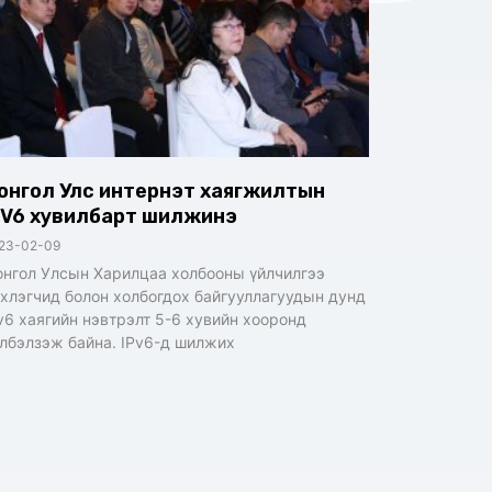
онгол Улс интернэт хаягжилтын
PV6 хувилбарт шилжинэ
23-02-09
нгол Улсын Харилцаа холбооны үйлчилгээ
хлэгчид болон холбогдох байгууллагуудын дунд
v6 хаягийн нэвтрэлт 5-6 хувийн хооронд
лбэлзэж байна. IPv6-д шилжих