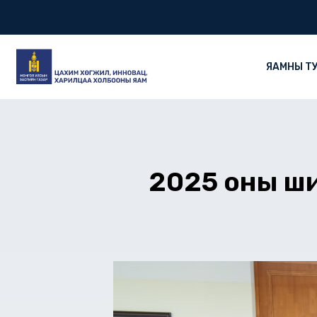
Skip
to
content
ЯАМНЫ Т
2025 оны ши