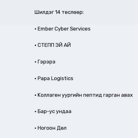
Шилдэг 14 төслөөр:
• Ember Cyber Services
• СТЕПП ЭЙ АЙ
• Гэрэрэ
• Papa Logistics
• Kоллаген уургийн пептид гарган авах
• Бар-ус ундаа
• Ногоон Дөл