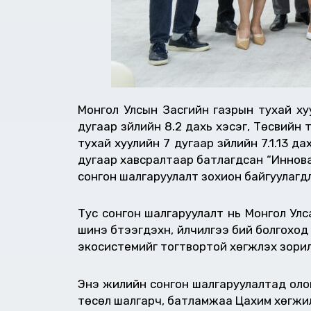
Монгол Улсын Засгийн газрын тухай хуу
дугаар зүйлийн 8.2 дахь хэсэг, Төсвийн т
тухай хуулийн 7 дугаар зүйлийн 7.1.13 д
дугаар хавсралтаар батлагдсан “Инновац
сонгон шалгаруулалт зохион байгуулагд
Тус сонгон шалгаруулалт нь Монгол Улс
шинэ бүтээгдэхүүн, үйлчилгээ бий болгохо
экосистемийг тогтвортой хөгжүүлэх зори
Энэ жилийн сонгон шалгаруулалтад олон
төсөл шалгарч, батламжаа Цахим хөгжил