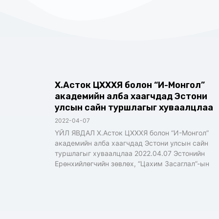
Х.Асток ЦХХХЯ болон “И-Монгол”
академийн алба хаагчдад Эстони
улсын сайн туршлагыг хуваалцлаа
2022-04-07
ҮЙЛ ЯВДАЛ Х.Асток ЦХХХЯ болон “И-Монгол”
академийн алба хаагчдад Эстони улсын сайн
туршлагыг хуваалцлаа 2022.04.07 Эстонийн
Ерөнхийлөгчийн зөвлөх, “Цахим Засаглал”-ын