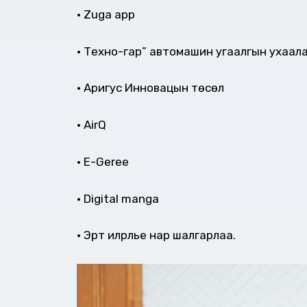
• Zuga app
• Техно-гар” автомашин угаалгын ухаала
• Аригус Инновацын төсөл
• AirQ
• E-Geree
• Digital manga
• Эрт илрүүлье нар шалгарлаа.