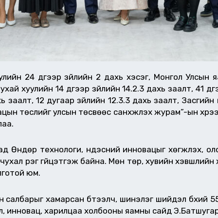
лийн 24 дүгээр зүйлийн 2 дахь хэсэг, Монгол Улсын 
ухай хуулийн 14 дүгээр зүйлийн 14.2.3 дахь заалт, 41 дү
ахь заалт, 12 дугаар зүйлийн 12.3.3 дахь заалт, Засгий
ын төслийг улсын төсвөөс санхүүжүүлэх журам”-ын хү
лаа.
ад Өндөр технологи, үндэсний инновацыг хөгжүүлэх, о
д чухал үүрэг гүйцэтгэж байна. Мөн төр, хувийн хэвшли
лготой юм.
 салбарыг хамарсан бүтээлч, шинэлэг шийдэл бүхий 
, инновац, харилцаа холбооны яамны сайд Э.Батшугар