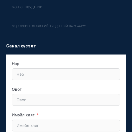
МОНГОЛ ШУУДАН ХК
МЭДЭЭЛЭЛ ТЕХНОЛОГИЙН ҮНДЭСНИЙ ПАРК ААТУҮГ
Санал хүсэлт
Нэр
Овог
Имэйл хаяг