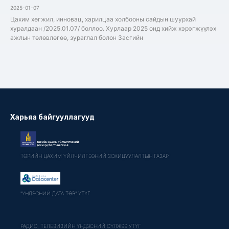
2025-01-07
Цахим хөгжил, инновац, харилцаа холбооны сайдын шуурхай
хуралдаан /2025.01.07/ боллоо. Хурлаар 2025 онд хийж хэрэгжүүлэх
ажлын төлөвлөгөө, зураглал болон Засгийн
Харьяа байгууллагууд
ТӨРИЙН ЦАХИМ ҮЙЛЧИЛГЭЭНИЙ ЗОХИЦУУЛАЛТЫН ГАЗАР
"ҮНДЭСНИЙ ДАТА ТӨВ" УТҮГ
РАДИО, ТЕЛЕВИЗИЙН ҮНДЭСНИЙ СҮЛЖЭЭ УТҮГ