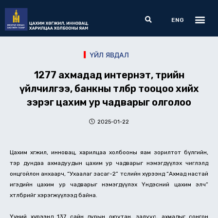
Skip
Me
Search
to
ENG
content
ҮЙЛ ЯВДАЛ
1277 ахмадад интернэт, төрийн
үйлчилгээ, банкны төлбөр тооцоо хийх
зэрэг цахим ур чадварыг олголоо
2025-01-22
Цахим хөгжил, инновац, харилцаа холбооны яам зорилтот бүлгийн,
тэр дундаа ахмадуудын цахим ур чадварыг нэмэгдүүлэх чиглэлд
онцгойлон анхаарч, “Ухаалаг засаг-2” төслийн хүрээнд “Ахмад настай
игэдийн цахим ур чадварыг нэмэгдүүлэх Үндэсний цахим элч”
хөтөлбөрийг хэрэгжүүлээд байна.
Үүний хүрээнд 137 сайн дурын оюутан, залуус, ахмадыг сонгон