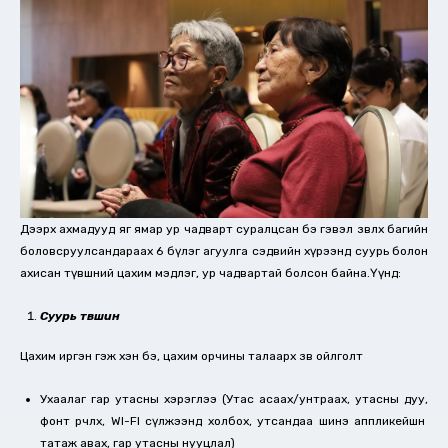
Дээрх ахмадууд яг ямар ур чадварт суралцсан бэ гэвэл зөвлөх багийн
боловсруулсандараах 6 бүлэг агуулга сэдвийн хүрээнд суурь болон
ахисан түвшний цахим мэдлэг, ур чадвартай болсон байна.Үүнд:
Суурь түвшин
Цахим иргэн гэж хэн бэ, цахим орчины талаарх зөв ойлголт
Ухаалаг гар утасны хэрэглээ (Утас асаах/унтраах, утасны дуу,
фонт өөрчлөх, WI-FI сүлжээнд холбох, утсандаа шинэ аппликейшн
татаж авах, гар утасны нууцлал)