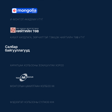
И-МОНГОЛ АКАДЕМИ УТҮГ
КИБЕР ХАЛДЛАГА, ЗӨРЧИЛТЭЙ ТЭМЦЭХ НИЙТИЙН ТӨВ УТҮГ
Салбар
байгууллагууд
ХАРИЛЦАА ХОЛБООНЫ ЗОХИЦУУЛАХ ХОРОО
МОНГОЛЫН ЦАХИЛГААН ХОЛБОО ХК
МЭДЭЭЛЭЛ ХОЛБООНЫ СҮЛЖЭЭ ХХК