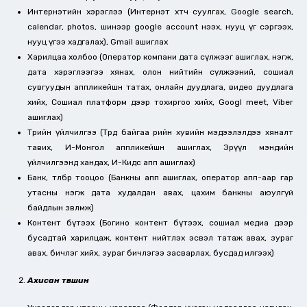
Интернэтийн хэрэглээ (Интернэт хөтөч суулгах, Google search,
calendar, photos, шинээр google account нээх, нууц үг сэргээх,
нууц үгээ хадгалах), Gmail ашиглах
Харилцаа холбоо (Оператор компани дата сүлжээг ашиглах, нэгж,
дата хэрэглээгээ хянах, олон нийтийн сүлжээний, сошиал
сувгуудын аппликейшн татах, онлайн дуудлага, видео дуудлага
хийх, Сошиал платформ дээр тохиргоо хийх, Googl meet, Viber
ашиглах)
Төрийн үйлчилгээ (Төрд байгаа өөрийн хувийн мэдээлэлдээ хяналт
тавих, И-Монгол аппликейшн ашиглах, Эрүүл мэндийн
үйлчилгээнд хандах, И-Кидс апп ашиглах)
Банк, төлбөр тооцоо (Банкны апп ашиглах, оператор апп-аар гар
утасны нэгж дата худалдан авах, цахим банкны аюулгүй
байдлын зөвлөмж)
Контент бүтээх (Богино контент бүтээх, сошиал медиа дээр
бусадтай харилцаж, контент нийтлэх эсвэл татаж авах, зураг
авах, бичлэг хийх, зураг бичлэгээ засварлах, бусдад илгээх)
Ахисан түвшин