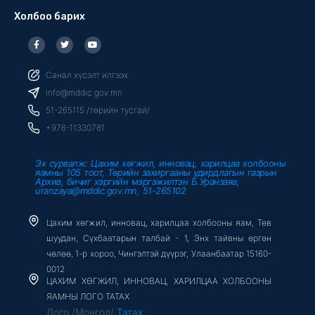
Холбоо барих
F
T
Y
a
w
o
c
i
u
e
t
t
b
t
u
Санал хүсэлт илгээх
o
e
b
o
r
e
info@mddic.gov.mn
k
-
51-265115 /төрийн тусгай/
f
+976-11330781
Эх сурвалж: Цахим хөгжил, инновац, харилцаа холбооны
яамны 105 тоот, Төрийн захиргааны удирдлагын газрын
Архив, бичиг хэргийн мэргэжилтэн Б.Уранзаяа,
uranzaya@mddic.gov.mn, 51-265102
Цахим хөгжил, инновац, харилцаа холбооны яам, Төв
шуудан, Сүхбаатарын талбай - 1, Энх тайвны өргөн
чөлөө, 1-р хороо, Чингэлтэй дүүрэг, Улаанбаатар 15160-
0012
ЦАХИМ ХӨГЖИЛ, ИННОВАЦ, ХАРИЛЦАА ХОЛБООНЫ
ЯАМНЫ ЛОГО ТАТАХ
Лого /Монгол/
Татах