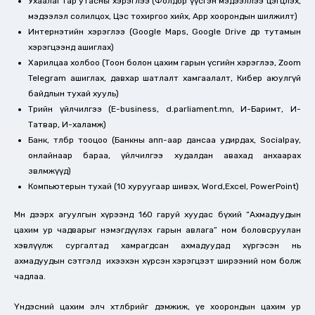
Ухаалаг гар утасны хэрэглээ (Фолдор үүсгэн мэдээллээ цэгцлэх,
мэдээлэл солилцох, Цэс тохиргоо хийх, App хоорондын шилжилт)
Интернэтийн хэрэглээ (Google Maps, Google Drive өдөр тутамын
хэрэгцээнд ашиглах)
Харилцаа холбоо (Тоон болон цахим гарын үсгийн хэрэглээ, Zoom
Telegram ашиглах, давхар шатлалт хамгаалалт, Кибер аюулгүй
байдлын тухай хууль)
Төрийн үйлчилгээ (E-business, d.parliament.mn, И-Баримт, И-
Татвар, И-халамж)
Банк, төлбөр тооцоо (Банкны апп-аар дансаа удирдах, Socialpay,
онлайнаар бараа, үйлчилгээ худалдан авахад анхаарах
зөвлөмжүүд)
Компьютерын тухай (10 хуруугаар шивэх, Word,Excel, PowerPoint)
Мөн дээрх агуулгын хүрээнд 160 гаруй хуудас бүхий “Ахмадуудын
цахим ур чадварыг нэмэгдүүлэх гарын авлага” ном боловсруулан
хэвлүүлж сургалтад хамрагдсан ахмадуудад хүргэсэн нь
ахмадуудын сэтгэлд ихээхэн хүрсэн хэрэгцээт ширээний ном болж
чадлаа.
Үндэсний цахим элч хөтөлбөрийг дэмжиж, үе хоорондын цахим ур