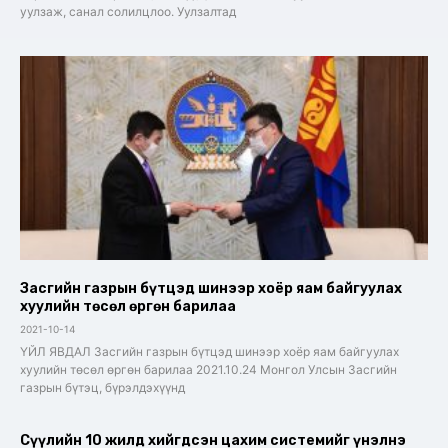
уулзаж, санал солилцлоо. Уулзалтад
Засгийн газрын бүтцэд шинээр хоёр яам байгуулах
хуулийн төсөл өргөн барилаа
2021-10-14
ҮЙЛ ЯВДАЛ Засгийн газрын бүтцэд шинээр хоёр яам байгуулах
хуулийн төсөл өргөн барилаа 2021.10.24 Монгол Улсын Засгийн
газрын бүтэц, бүрэлдэхүүнд
Сүүлийн 10 жилд хийгдсэн цахим системийг үнэлнэ