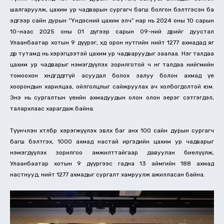
шалгаруулж, цахим ур чадварын сургагч багш болгон бэлтгэсэн ба
эдгээр сайн дурын “Үндэсний цахим элч” нар нь 2024 оны 10 сарын
10-наас 2025 оны 01 дүгээр сарын 09-ний өдрийг дуустал
Улаанбаатар хотын 9 дүүрэг, хөдөө орон нутгийн нийт 1277 ахмадад яг
өдөр тутамд нь хэрэгцээтэй цахим ур чадваруудыг заалаа. Нэг талдаа
цахим ур чадварыг нэмэгдүүлэх зорилготой ч нөгөө талдаа нийгмийн
томоохон хөндөгддөггүй асуудал болох залуу болон ахмад үе
хоорондын харилцаа, ойлголцлыг сайжруулах ач холбогдолтой юм.
Энэ нь сургалтын үеийн ахмадуудын олон олон эерэг сэтгэгдэл,
талархлаас харагдаж байна.
Түүнчлэн хөтөлбөр хэрэгжүүлэх зөвлөх баг анх 100 сайн дурын сургагч
багш бэлтгэх, 1000 ахмад настай иргэдийн цахим ур чадварыг
нэмэгдүүлэх зорилгоо амжилттайгаар давуулан биелүүлж,
Улаанбаатар хотын 9 дүүргээс гадна 13 аймгийн 188 ахмад
настнууд, нийт 1277 ахмадыг сургалт хамруулж ажилласан байна.