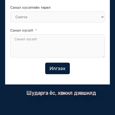
Санал хүсэлтийн төрөл
Санал хүсэлт
Илгээх
Шударга ёс, хөгжил дэвшилд