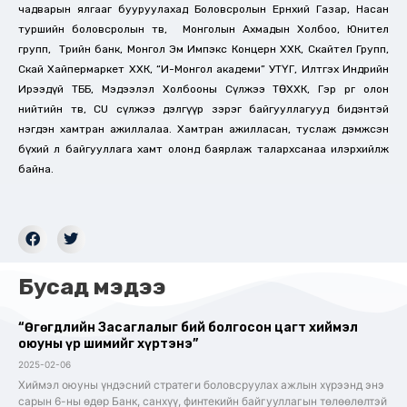
чадварын ялгааг бууруулахад Боловсролын Ерөнхий Газар, Насан
туршийн боловсролын төв, Монголын Ахмадын Холбоо, Юнител
групп, Төрийн банк, Монгол Эм Импэкс Концерн ХХК, Скайтел Групп,
Скай Хайпермаркет ХХК, “И-Монгол академи” УТҮГ, Илтгэх Индрийн
Ирээдүй ТББ, Мэдээлэл Холбооны Сүлжээ ТӨХХК, Гэр өргөө олон
нийтийн төв, CU сүлжээ дэлгүүр зэрэг байгууллагууд бидэнтэй
нэгдэн хамтран ажиллалаа. Хамтран ажилласан, туслаж дэмжсэн
бүхий л байгууллага хамт олонд баярлаж талархсанаа илэрхийлж
байна.
Бусад мэдээ
“Өгөгдлийн Засаглалыг бий болгосон цагт хиймэл
оюуны үр шимийг хүртэнэ”
2025-02-06
Хиймэл оюуны үндэсний стратеги боловсруулах ажлын хүрээнд энэ
сарын 6-ны өдөр Банк, санхүү, финтекийн байгууллагын төлөөлөлтэй