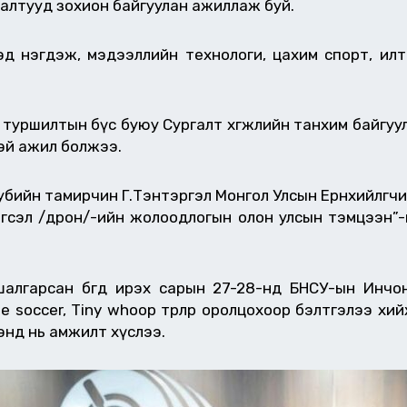
алтууд зохион байгуулан ажиллаж буй.
үхэд нэгдэж, мэдээллийн технологи, цахим спорт, ил
ы туршилтын бүс буюу Сургалт хөгжлийн танхим байгуул
эй ажил болжээ.
лубийн тамирчин Г.Тэнтэргэл Монгол Улсын Ерөнхийлөгч
гсэл /дрон/-ийн жолоодлогын олон улсын тэмцээн”-ий 
шалгарсан бөгөөд ирэх сарын 27-28-нд БНСУ-ын Инч
 soccer, Tiny whoop төрлөөр оролцохоор бэлтгэлээ хи
мцээнд нь амжилт хүслээ.