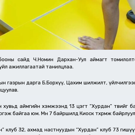
олбооны сайд Ч.Номин Дархан-Уул аймагт томилол
 үйл ажиллагаатай танилцлаа.
ын газрын дарга Б.Борхүү, Цахим шилжилт, үйлчилгэ
цуулав.
 хувьд аймгийн хэмжээнд 13 цэгт “Хурдан” төвийг ба
гэж байгаа юм. Мөн 7 байршилд Киоск төхөөрөмж байрлуу
н” клуб 32, ахмад настнуудын “Хурдан” клуб 73 гишү