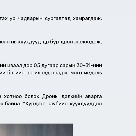
тгэх ур чадварын сургалтад хамрагдаж,
сан нь хүүхдүүд өдөр бүр дрон жолоодож,
ийн ивээл дор 05 дугаар сарын 30-31-ний
багийн ангилалд өрсөлдөж, мөнгөн медаль
он хотноо болох Дроны дэлхийн аварга
йж байна. “Хурдан” клубийн хүүхдүүддээ