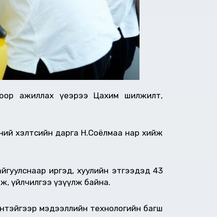
тоор ажиллах үеэрээ Цахим шилжилт,
эний хэлтсийн дарга Н.Соёлмаа нар хийж
йгуулснаар иргэд, хуулийн этгээдэд 43
лж, үйлчилгээ үзүүлж байна.
үнтэйгээр мэдээллийн технологийн багш