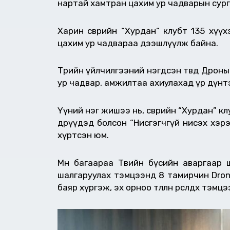
нартай хамтран цахим ур чадварын сург
Харин өсвөрийн “Хурдан” клубт 135 хү
цахим ур чадвараа дээшлүүлж байна.
Төрийн үйлчилгээний нэгдсэн төвдөө Дрон
ур чадвар, амжилтаа ахиулахад үр дүнт
Үүний нэг жишээ нь, өсвөрийн “Хурдан” к
өдрүүдэд болсон “Нисгэгчгүй нисэх хэрэ
хүртсэн юм.
Мөн багаараа Төвийн бүсийн аваргаар 
шалгаруулах тэмцээнд 8 тамирчин Drone
баяр хүргэж, эх орноо төлөөлөн өрсөлдөх тэ