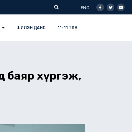
Facebook-
Twitter
Youtu
Search
f
ENG
ШИЛЭН ДАНС
11-11 ТӨВ
д баяр хүргэж,