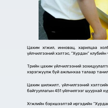
Цахим хөгжил, инновац, харилцаа х
үйлчилгээний хэлтэс, “Хурдан” клубийн
Төрийн цахим үйлчилгээний зохицуулалт
хэрэгжүүлж буй ажлынхаа талаар танил
Цахим шилжилт, үйлчилгээний хэлтсийн
байгууллагын 451 үйлчилгээг шуурхай хүр
Хөгжлийн бэрхшээлтэй иргэдийн “Хурда