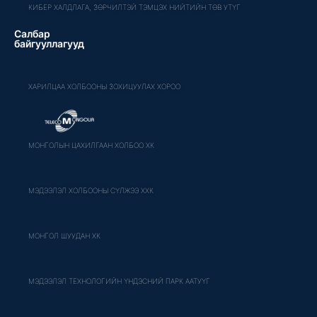
КИБЕР ХАЛДЛАГА, ЗӨРЧИЛТЭЙ ТЭМЦЭХ НИЙТИЙН ТӨВ УТҮГ
Салбар
байгууллагууд
ХАРИЛЦАА ХОЛБООНЫ ЗОХИЦУУЛАХ ХОРОО
МОНГОЛЫН ЦАХИЛГААН ХОЛБОО ХК
МЭДЭЭЛЭЛ ХОЛБООНЫ СҮЛЖЭЭ ХХК
МОНГОЛ ШУУДАН ХК
МЭДЭЭЛЭЛ ТЕХНОЛОГИЙН ҮНДЭСНИЙ ПАРК ААТУҮГ