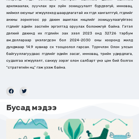
арилжаалах, зуучлах эрх зүйн зохицуулалт бүрдээгүй, инновац,
хиймэл оюуныг хөгжүүлэхэд шаардлагатай их өгөгдөл хангалтгүй, өгөгдлийг
анхны зорилгоос өөрөөр дахин ашиглах нөхцөлийг зохицуулаагүйгээс
өгөгдлийг эдийн засгийн эргэлтэд оруулах боломжгүй байна. Гэтэл
дэлхий дахинд их өгөгдлийн зах зээл 2023 онд 327.26 тэрбум
ам.доллараар үнэлэгдсэн бол 2024-2030 оны хооронд жилд
дунджаар 14.9 хувиар өсөх тооцоолол гарсан. Түүнчлэн Олон улсын
байгууллагуудаас өгөгдлийг эдийн засаг, инновац, төрийн удирдлага,
судалгаа хөгжүүлэлт, санхүү зэрэг олон салбарт үнэ цэн бий болгох
“стратегийн нөөц” гэж үзэж байна.
Бусад мэдээ