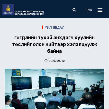
Skip
Me
Search
to
ENG
content
ҮЙЛ ЯВДАЛ
Өгөгдлийн тухай анхдагч хуулийн
төслийг олон нийтээр хэлэлцүүлж
байна
2026-06-12