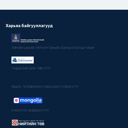
Харьяа байгууллагууд
ТӨРИЙН ЦАХИМ ҮЙЛЧИЛГЭЭНИЙ ЗОХИЦУУЛАЛТЫН ГАЗАР
"ҮНДЭСНИЙ ДАТА ТӨВ" УТҮГ
РАДИО, ТЕЛЕВИЗИЙН ҮНДЭСНИЙ СҮЛЖЭЭ УТҮГ
И-МОНГОЛ АКАДЕМИ УТҮГ