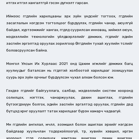
итгэх итгэл хангалтгүй гэсэн дүгнэлт гарсан.
Иймээс өгөгдлийн харилцааны эрх зүйн үндсийг тогтоох, өгөгдлийн
засаглалын нэгдсэн тогтолцоог бүрдүүлэх, өгөгдлийн чанар, аюулгүй
байдал, хүртээмжийг хангах, өгөгдөлд суурилсан инновац, хиймэл оюун,
мэдээллийн технологийн үйлдвэрлэлийг дэмжих, өгөгдлийг эдийн
засгийн эргэлтэд оруулах зорилгоор Өгөгдлийн тухай хуулийн төслийг
боловсруулсан байна.
Монгол Улсын Их Хурлаас 2021 онд Цахим хөгжлийг дэмжих багц
хуулиудыг баталсан нь өгөгдөлтэй холбоотой харилцааг зохицуулах
суурь эрх зүйн орчныг бүрдүүлсэн чухал алхам болсон юм.
Гэхдээ өгөгдлийг байгууллага, салбар, мэдээллийн систем хооронд
солилцох, нэгтгэх, чанаржуулах, дахин ашиглах, өгөгдлийн
бүтээгдэхүүн болгох, эдийн засгийн эргэлтэд оруулах, өгөгдлийн дэд
бүтцэд хөрөнгө оруулалт татах харилцааг бүрэн хамарч чадаагүй.
Мөн өгөгдлийн ангилал, өмчлөл, эзэмшил болон ашиглах эрхийг нэгдсэн
байдлаар хуульчлан тодорхойлоогүй, төр, хувийн хэвшил, иргэн
хооронд өгөгдөл солилцох, хамтран ашиглах, дахин ашиглах,