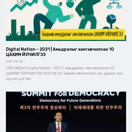
Digital Nation – 2021 | Амьдралыг хөнгөвчилсөн 10
ЦАХИМ ҮЙЛЧИЛГЭЭ
2021-08-30
ҮЙЛ ЯВДАЛ Digital Nation – 2021 | Амьдралыг хөнгөвчилсөн 10
ЦАХИМ ҮЙЛЧИЛГЭЭ 2021.08.30 Төрийн үйлчилгээг нэг дороос авч,
хүссэн цагтаа