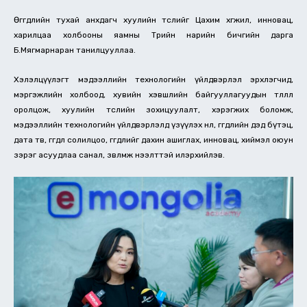
Өгөгдлийн тухай анхдагч хуулийн төслийг Цахим хөгжил, инновац,
харилцаа холбооны яамны Төрийн нарийн бичгийн дарга
Б.Мягмарнаран танилцууллаа.
Хэлэлцүүлэгт мэдээллийн технологийн үйлдвэрлэл эрхлэгчид,
мэргэжлийн холбоод, хувийн хэвшлийн байгууллагуудын төлөөлөл
оролцож, хуулийн төслийн зохицуулалт, хэрэгжих боломж,
мэдээллийн технологийн үйлдвэрлэлд үзүүлэх нөлөө, өгөгдлийн дэд бүтэц,
дата төв, өгөгдөл солилцоо, өгөгдлийг дахин ашиглах, инновац, хиймэл оюун
зэрэг асуудлаа санал, зөвлөмжөө нээлттэй илэрхийлэв.