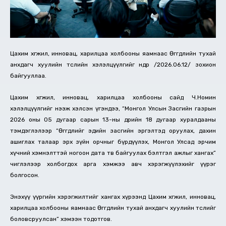
Цахим хөгжил, инновац, харилцаа холбооны яамнаас Өгөгдлийн тухай
анхдагч хуулийн төслийн хэлэлцүүлгийг өнөөдөр /2026.06.12/ зохион
байгууллаа.
Цахим хөгжил, инновац, харилцаа холбооны сайд Ч.Номин
хэлэлцүүлгийг нээж хэлсэн үгэндээ, “Монгол Улсын Засгийн газрын
2026 оны 05 дугаар сарын 13-ны өдрийн 18 дугаар хуралдааны
тэмдэглэлээр “Өгөгдлийг эдийн засгийн эргэлтэд оруулах, дахин
ашиглах талаар эрх зүйн орчныг бүрдүүлэх, Монгол Улсад эрчим
хүчний хэмнэлттэй ногоон дата төв байгуулах бэлтгэл ажлыг хангах”
чиглэлээр холбогдох арга хэмжээ авч хэрэгжүүлэхийг үүрэг
болгосон.
Энэхүү үүргийн хэрэгжилтийг хангах хүрээнд Цахим хөгжил, инновац,
харилцаа холбооны яамнаас Өгөгдлийн тухай анхдагч хуулийн төслийг
боловсруулсан” хэмээн тодотгов.