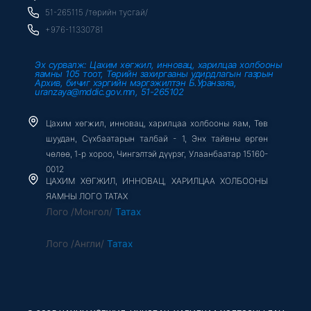
k
-
51-265115 /төрийн тусгай/
f
+976-11330781
Эх сурвалж: Цахим хөгжил, инновац, харилцаа холбооны
яамны 105 тоот, Төрийн захиргааны удирдлагын газрын
Архив, бичиг хэргийн мэргэжилтэн Б.Уранзаяа,
uranzaya@mddic.gov.mn, 51-265102
Цахим хөгжил, инновац, харилцаа холбооны яам, Төв
шуудан, Сүхбаатарын талбай - 1, Энх тайвны өргөн
чөлөө, 1-р хороо, Чингэлтэй дүүрэг, Улаанбаатар 15160-
0012
ЦАХИМ ХӨГЖИЛ, ИННОВАЦ, ХАРИЛЦАА ХОЛБООНЫ
ЯАМНЫ ЛОГО ТАТАХ
Лого /Монгол/
Татах
Лого /Англи/
Татах