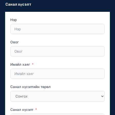
Санал хүсэлт
Нэр
Овог
Имэйл хаяг
Санал хүсэлтийн төрөл
Санал хүсэлт