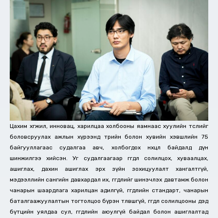
Цахим хөгжил, инновац, харилцаа холбооны яамнаас хуулийн төслийг
боловсруулах ажлын хүрээнд төрийн болон хувийн хэвшлийн 75
байгууллагаас судалгаа авч, холбогдох нөхцөл байдалд дүн
шинжилгээ хийсэн. Уг судалгаагаар өгөгдөл солилцох, хуваалцах,
ашиглах, дахин ашиглах эрх зүйн зохицуулалт хангалтгүй,
мэдээллийн сангийн давхардал их, өгөгдлийг шинэчлэх давтамж болон
чанарын шаардлага харилцан адилгүй, өгөгдлийн стандарт, чанарын
баталгаажуулалтын тогтолцоо бүрэн төлөвшөөгүй, өгөгдөл солилцооны дэд
бүтцийн уялдаа сул, өгөгдлийн аюулгүй байдал болон ашиглалтад