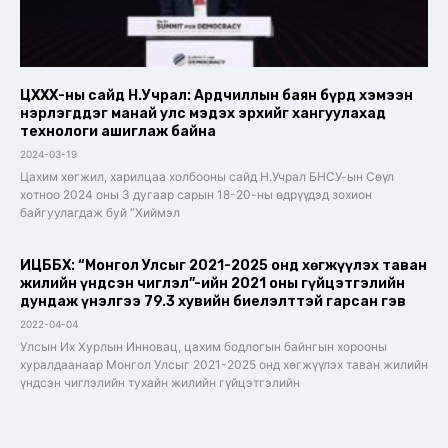
ЦХХХ-ны сайд Н.Учрал: Ардчиллын баян бүрд хэмээн
нэрлэгддэг манай улс мэдэх эрхийг хангуулахад
технологи ашиглаж байна
2024-03-19
Цахим хөгжил, харилцаа холбооны сайд Н.Учрал БНСУ-ын Сөүл
хотноо 2024 оны 3 дугаар сарын 18-20-ны өдрүүдэд зохион
байгуулагдаж буй “Хиймэл
ИЦББХ: “Монгол Улсыг 2021-2025 онд хөгжүүлэх таван
жилийн үндсэн чиглэл”-ийн 2021 оны гүйцэтгэлийн
дундаж үнэлгээ 79.3 хувийн биелэлттэй гарсан гэв
2022-04-04
Улсын Их Хурлын Инновац, цахим бодлогын байнгын хорооны
хуралдаанаар Монгол Улсыг 2021-2025 онд хөгжүүлэх таван жилийн
үндсэн чиглэлийн тухайн жилийн гүйцэтгэлийн