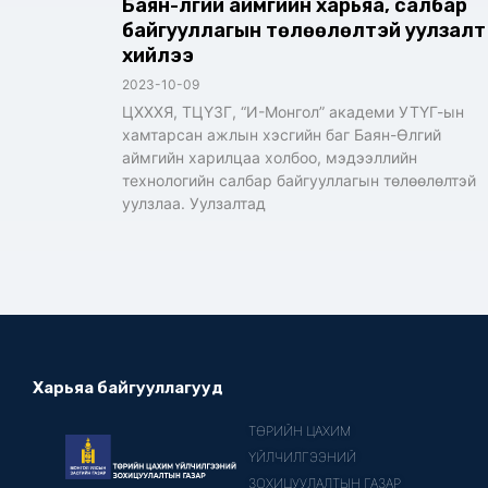
Баян-Өлгий аймгийн харьяа, салбар
байгууллагын төлөөлөлтэй уулзалт
хийлээ
2023-10-09
ЦХХХЯ, ТЦҮЗГ, “И-Монгол” академи УТҮГ-ын
хамтарсан ажлын хэсгийн баг Баян-Өлгий
аймгийн харилцаа холбоо, мэдээллийн
технологийн салбар байгууллагын төлөөлөлтэй
уулзлаа. Уулзалтад
Харьяа байгууллагууд
ТӨРИЙН ЦАХИМ
ҮЙЛЧИЛГЭЭНИЙ
ЗОХИЦУУЛАЛТЫН ГАЗАР