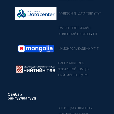
"ҮНДЭСНИЙ ДАТА ТӨВ" УТҮГ
РАДИО, ТЕЛЕВИЗИЙН
ҮНДЭСНИЙ СҮЛЖЭЭ УТҮГ
И-МОНГОЛ АКАДЕМИ УТҮГ
КИБЕР ХАЛДЛАГА,
ЗӨРЧИЛТЭЙ ТЭМЦЭХ
НИЙТИЙН ТӨВ УТҮГ
Салбар
байгууллагууд
ХАРИЛЦАА ХОЛБООНЫ