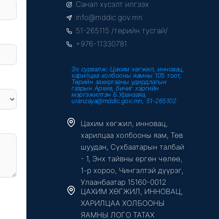
Санал хүсэлт илгээх
b
t
u
o
e
b
info@mddic.gov.mn
o
r
e
k
51-265115 /төрийн тусгай/
-
f
+976-11330781
Эх сурвалж: Цахим хөгжил, инновац,
харилцаа холбооны яамны 105 тоот,
Төрийн захиргааны удирдлагын
газрын Архив, бичиг хэргийн
мэргэжилтэн Б.Уранзаяа,
uranzaya@mddic.gov.mn, 51-265102
Цахим хөгжил, инновац,
харилцаа холбооны яам, Төв
шуудан, Сүхбаатарын талбай
- 1, Энх тайвны өргөн чөлөө,
1-р хороо, Чингэлтэй дүүрэг,
Улаанбаатар 15160-0012
ЦАХИМ ХӨГЖИЛ, ИННОВАЦ,
ХАРИЛЦАА ХОЛБООНЫ
ЯАМНЫ ЛОГО ТАТАХ