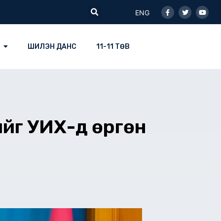
Facebook-
Twitter
Youtu
Search
f
ENG
ШИЛЭН ДАНС
11-11 ТӨВ
ийг УИХ-д өргөн