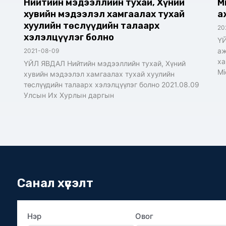
Нийтийн мэдээллийн тухай, Хүний
M
хувийн мэдээлэл хамгаалах тухай
а
хуулийн төслүүдийн талаарх
20
хэлэлцүүлэг болно
ҮЙ
аж
2021-08-09
ха
ҮЙЛ ЯВДАЛ Нийтийн мэдээллийн тухай, Хүний
Mi
хувийн мэдээлэл хамгаалах тухай хуулийн
төслүүдийн талаарх хэлэлцүүлэг болно 2021.08.09
Улсын Их Хурлын даргын
Санал хүсэлт
Нэр
Овог