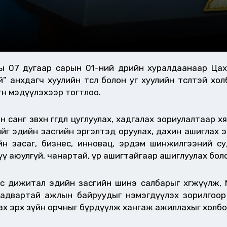
 07 дугаар сарын 01-ний өдрийн хуралдаанаар Цахи
” анхдагч хуулийн төсөл болон уг хуулийн төсөлтэй х
гөн мэдүүлэхээр тогтлоо.
санг зөвхөн өгөгдөл цуглуулах, хадгалах зориулалтаар хяз
длийг эдийн засгийн эргэлтэд оруулах, дахин ашиглах
ийн засаг, бизнес, инновац, эрдэм шинжилгээний су
үү аюулгүй, чанартай, үр ашигтайгаар ашиглуулах бол
 дижитал эдийн засгийн шинэ салбарыг хөгжүүлж, Мо
 ур чадвартай ажлын байруудыг нэмэгдүүлэх зорилгоо
лах эрх зүйн орчныг бүрдүүлж хангаж ажиллахыг холбо