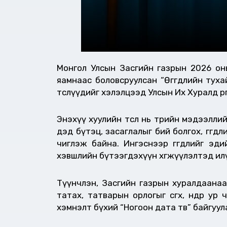
Монгол Улсын Засгийн газрын 2026 оны
яамнаас боловсруулсан “Өгөгдлийн тухай
төслүүдийг хэлэлцээд Улсын Их Хуралд өр
Энэхүү хуулийн төсөл нь төрийн мэдээллийн 
дэд бүтэц, засаглалыг бий болгох, өгөг
чиглэж байна. Ингэснээр өгөгдлийг эд
хэвшлийн бүтээгдэхүүн хөгжүүлэлтэд ил
Түүнчлэн, Засгийн газрын хуралдаанаас
татах, татварын орлогыг өсгөх, өндөр
хэмнэлт бүхий “Ногоон дата төв” байгуу