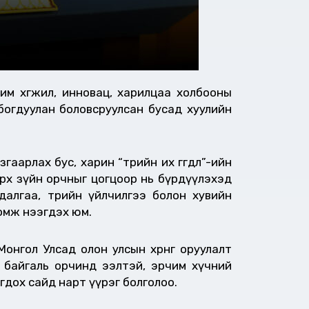
м хөгжил, инновац, харилцаа холбооны
олбогдуулан боловсруулсан бусад хуулийн
гаарлах бус, харин “төрийн их өгөгдөл”-ийн
 эрх зүйн орчныг цогцоор нь бүрдүүлэхэд
далгаа, төрийн үйлчилгээ болон хувийн
омж нээгдэх юм.
нгол Улсад олон улсын хөрөнгө оруулалт
р байгаль орчинд ээлтэй, эрчим хүчний
гдох сайд нарт үүрэг болголоо.