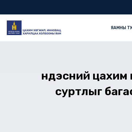
Skip
to
content
ЯАМНЫ Т
Үндэсний цахим
суртлыг бага