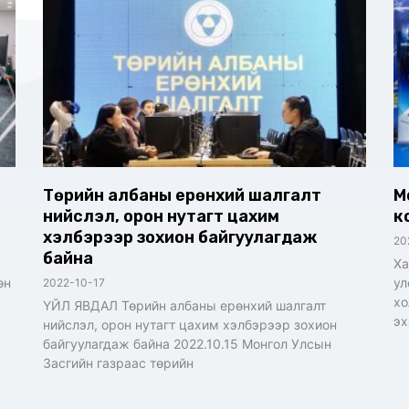
Төрийн албаны ерөнхий шалгалт
М
нийслэл, орон нутагт цахим
к
хэлбэрээр зохион байгуулагдаж
20
байна
Ха
өн
ул
2022-10-17
хо
ҮЙЛ ЯВДАЛ Төрийн албаны ерөнхий шалгалт
эх
нийслэл, орон нутагт цахим хэлбэрээр зохион
байгуулагдаж байна 2022.10.15 Монгол Улсын
Засгийн газраас төрийн