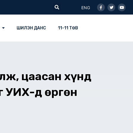
Facebook-
Twitter
Youtu
Search
f
ENG
ШИЛЭН ДАНС
11-11 ТӨВ
лж, цаасан хүнд
г УИХ-д өргөн