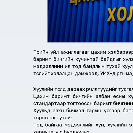
Төрийн үйл ажиллагааг цахим хэлбэрээр
баримт бичгийн хүчинтэй байдлыг хүлээ
мэдээллийн ил тод байдлын тухай хууль
төслийг хэлэлцэн дэмжээд, УИХ-д өргөн м
Хуулийн төсөлд дараах өөрчлөлтүүдийг тусга
Цахим баримт бичгийн албан ёсны хүч
стандартаар тогтоосон баримт бичгийн 
Хуульд зөвхөн бичмэл гарын үсгээр ба
хэрэглэх тухай;
Төрд байгаа мэдээллийг хүн, хуулийн
хариуцагч өөрөө бүрдүүлнэ.