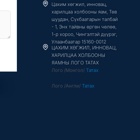
Цахим хөгжил, инновац,
харилцаа холбооны яам, Төв
шуудан, Сүхбаатарын талбай
- 1, Энх тайвны өргөн чөлөө,
1-р хороо, Чингэлтэй дүүрэг,
Улаанбаатар 15160-0012
ЦАХИМ ХӨГЖИЛ, ИННОВАЦ,
ХАРИЛЦАА ХОЛБООНЫ
ЯАМНЫ ЛОГО ТАТАХ
Лого /Монгол/
Татах
Лого /Англи/
Татах