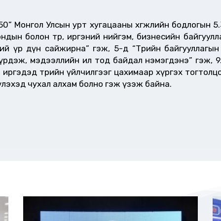
050” Монгол Улсын урт хугацааны хөгжлийн бодлогын 5
ондын болон төр, иргэний нийгэм, бизнесийн байгуу
ий үр дүн сайжирна” гэж, 5-д “Төрийн байгууллагын
бүрдэж, мэдээллийн ил тод байдал нэмэгдэнэ” гэж, 9
иргэдэд төрийн үйлчилгээг цахимаар хүргэх тогтолцо
лэхэд чухал алхам болно гэж үзэж байна.