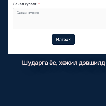
Санал хүсэлт
Илгээх
Шударга ёс, хөгжил дэвшилд