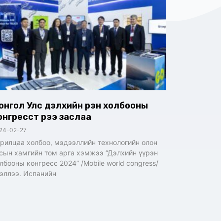
онгол Улс дэлхийн үүрэн холбооны
онгресст үүрээ заслаа
24-02-27
рилцаа холбоо, мэдээллийн технологийн олон
сын хамгийн том арга хэмжээ “Дэлхийн үүрэн
лбооны конгресс 2024” /Mobile world congress/
эллээ. Испанийн