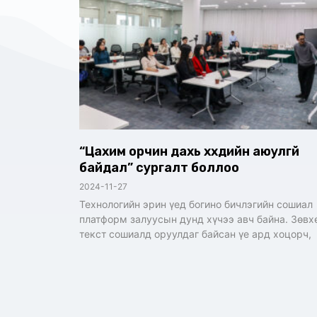
“Цахим орчин дахь хүүхдийн аюулгүй
байдал” сургалт боллоо
2024-11-27
Технологийн эрин үед богино бичлэгийн сошиал
платформ залуусын дунд хүчээ авч байна. Зөвх
текст сошиалд оруулдаг байсан үе ард хоцорч,