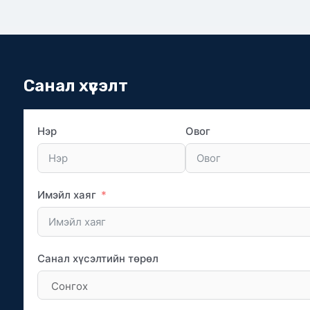
Санал хүсэлт
Нэр
Овог
Имэйл хаяг
Санал хүсэлтийн төрөл