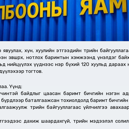
 явуулах, хүн, хуулийн этгээдийн төрийн байгууллаг
н зөвшөөрөх, нотлох баримтын хэмжээнд үнэлдэг байх
д нийцүүлэх үүднээс нэр бүхий 120 хуульд дараах нэм
эдүүлэхээр тогтов.
лаа. Үүнд:
интэй байдлыг цаасан баримт бичгийн нэгэн адил
бүрдлээр баталгаажсан тохиолдолд баримт бичгийн э
талгаажуулж төрийн байгууллагаас үйлчилгээ аваха
 этгээдээс дахиж шаардахгүй, төрийн мэдээлэл сол