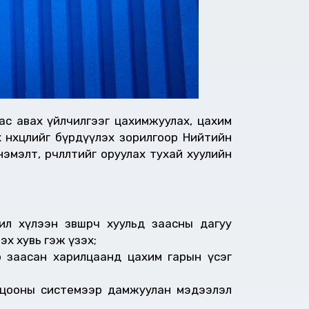
аас авах үйлчилгээг цахимжуулах, цахим
 нөхцөлийг бүрдүүлэх зорилгоор Нийтийн
элт, өөрчлөлтийг оруулах тухай хуулийн
 хүлээн зөвшөөрч хуульд заасны дагуу
х хувь гэж үзэх;
ар заасан харилцаанд цахим гарын үсэг
илцооны системээр дамжуулан мэдээлэл