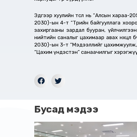
Эдгээр хуулийн төсөл нь “Алсын хараа-2
2030)-ын 4-т “Төрийн байгууллага хоор
захиргааны зардал бууран, үйлчилгээн
нийтийн саналыг цахимаар авах нөхцөл 
2030)-ын 3-т “Мэдээллийг цахимжуулж, 
“Цахим үндэстэн” санаачилгыг хэрэгжүү
Бусад мэдээ