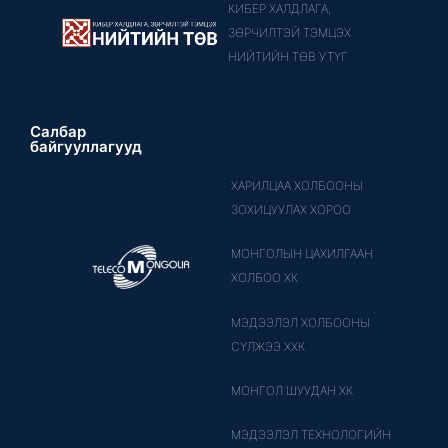
КИБЕР ХАЛДЛАГА,
ЗӨРЧИЛТЭЙ ТЭМЦЭХ
НИЙТИЙН ТӨВ УТҮГ
Салбар
байгууллагууд
ХАРИЛЦАА ХОЛБООНЫ
ЗОХИЦУУЛАХ ХОРОО
МОНГОЛЫН ЦАХИЛГААН
ХОЛБОО ХК
МЭДЭЭЛЭЛ ХОЛБООНЫ
СҮЛЖЭЭ ХХК
МОНГОЛ ШУУДАН ХК
МЭДЭЭЛЭЛ ТЕХНОЛОГИЙН