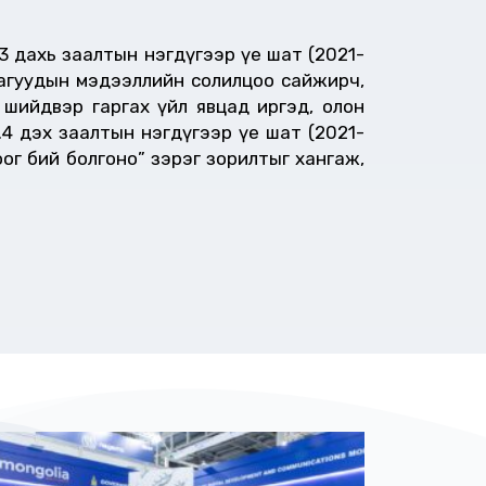
.3 дахь заалтын нэгдүгээр үе шат (2021-
ллагуудын мэдээллийн солилцоо сайжирч,
 шийдвэр гаргах үйл явцад иргэд, олон
.4 дэх заалтын нэгдүгээр үе шат (2021-
ог бий болгоно” зэрэг зорилтыг хангаж,