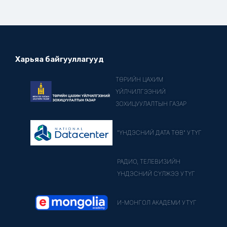
Харьяа байгууллагууд
ТӨРИЙН ЦАХИМ
ҮЙЛЧИЛГЭЭНИЙ
ЗОХИЦУУЛАЛТЫН ГАЗАР
"ҮНДЭСНИЙ ДАТА ТӨВ" УТҮГ
РАДИО, ТЕЛЕВИЗИЙН
ҮНДЭСНИЙ СҮЛЖЭЭ УТҮГ
И-МОНГОЛ АКАДЕМИ УТҮГ