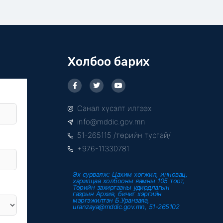
Холбоо барих
F
T
Y
a
w
o
c
i
u
e
t
t
Санал хүсэлт илгээх
b
t
u
o
e
b
info@mddic.gov.mn
o
r
e
k
51-265115 /төрийн тусгай/
-
f
+976-11330781
Эх сурвалж: Цахим хөгжил, инновац,
харилцаа холбооны яамны 105 тоот,
Төрийн захиргааны удирдлагын
газрын Архив, бичиг хэргийн
мэргэжилтэн Б.Уранзаяа,
uranzaya@mddic.gov.mn, 51-265102